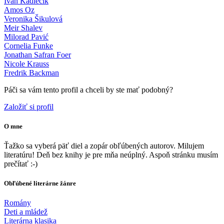
Ivan Kadlečík
Amos Oz
Veronika Šikulová
Meir Shalev
Milorad Pavić
Cornelia Funke
Jonathan Safran Foer
Nicole Krauss
Fredrik Backman
Páči sa vám tento profil a chceli by ste mať podobný?
Založiť si profil
O mne
Ťažko sa vyberá päť diel a zopár obľúbených autorov. Milujem
literatúru! Deň bez knihy je pre mňa neúplný. Aspoň stránku musím
prečítať :-)
Obľúbené literárne žánre
Romány
Deti a mládež
Literárna klasika