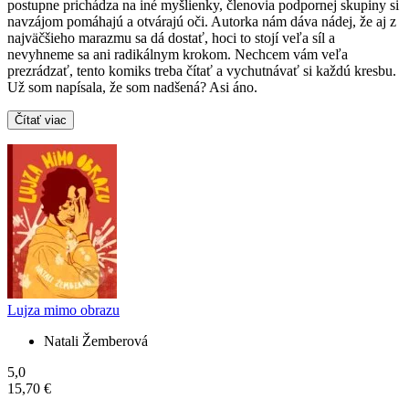
postupne prichádza na iné myšlienky, členovia podpornej skupiny si
navzájom pomáhajú a otvárajú oči. Autorka nám dáva nádej, že aj z
najväčšieho marazmu sa dá dostať, hoci to stojí veľa síl a
nevyhneme sa ani radikálnym krokom. Nechcem vám veľa
prezrádzať, tento komiks treba čítať a vychutnávať si každú kresbu.
Už som napísala, že som nadšená? Asi áno.
Čítať viac
Lujza mimo obrazu
Natali Žemberová
5,0
15,70 €