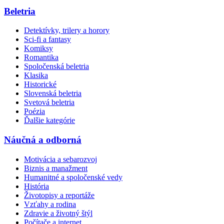
Beletria
Detektívky, trilery a horory
Sci-fi a fantasy
Komiksy
Romantika
Spoločenská beletria
Klasika
Historické
Slovenská beletria
Svetová beletria
Poézia
Ďalšie kategórie
Náučná a odborná
Motivácia a sebarozvoj
Biznis a manažment
Humanitné a spoločenské vedy
História
Životopisy a reportáže
Vzťahy a rodina
Zdravie a životný štýl
Počítače a internet