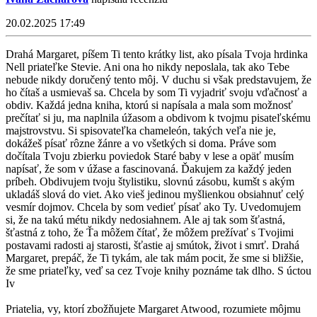
20.02.2025 17:49
Drahá Margaret, píšem Ti tento krátky list, ako písala Tvoja hrdinka
Nell priateľke Stevie. Ani ona ho nikdy neposlala, tak ako Tebe
nebude nikdy doručený tento môj. V duchu si však predstavujem, že
ho čítaš a usmievaš sa. Chcela by som Ti vyjadriť svoju vďačnosť a
obdiv. Každá jedna kniha, ktorú si napísala a mala som možnosť
prečítať si ju, ma naplnila úžasom a obdivom k tvojmu pisateľskému
majstrovstvu. Si spisovateľka chameleón, takých veľa nie je,
dokážeš písať rôzne žánre a vo všetkých si doma. Práve som
dočítala Tvoju zbierku poviedok Staré baby v lese a opäť musím
napísať, že som v úžase a fascinovaná. Ďakujem za každý jeden
príbeh. Obdivujem tvoju štylistiku, slovnú zásobu, kumšt s akým
ukladáš slová do viet. Ako vieš jedinou myšlienkou obsiahnuť celý
vesmír dojmov. Chcela by som vedieť písať ako Ty. Uvedomujem
si, že na takú métu nikdy nedosiahnem. Ale aj tak som šťastná,
šťastná z toho, že Ťa môžem čítať, že môžem prežívať s Tvojimi
postavami radosti aj starosti, šťastie aj smútok, život i smrť. Drahá
Margaret, prepáč, že Ti tykám, ale tak mám pocit, že sme si bližšie,
že sme priateľky, veď sa cez Tvoje knihy poznáme tak dlho. S úctou
Iv
Priatelia, vy, ktorí zbožňujete Margaret Atwood, rozumiete môjmu