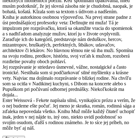
niektorých momentoch poéziu. Keď spomínam opakovania, hneď
musím podotknúť, že jej slovná zásoba nie je chudobná, naopak, je
bohatá, košatá. Kĺzala som sa textom s údivom a nadšením.
Kniha je autorkinou osobnou výpoveďou. Na prvej strane padne z
úst prednášajúcej profesorky veta: Definujte mi muža! Tá je
impulzom pre rozprávačku, ktorá sa okamžite vracia do spomienok
a s nadhľadom analyzuje mužov, ktorí ju v živote ovplyvnili.
Zaraďuje ich do kategórií, predstavuje nám deduškov, hercov,
mizantropov, bruškatých, perfektných, štbákov, udavačov,
architektov či lekárov. No hlavnou témou nie sú iba muži. Spomína
na svoju rodinu, predkov, históriu, svoj vzťah k mužom, rozoberá
rozdielne povahy oboch pohlaví.
Jej rozprávanie je striedavo úsmevné, vážne, nostalgické a často
ironické. Nestíhala som si podčiarkovať silné myšlienky a krásne
vety. Najviac ma dojímalo rozprávanie o blízkej rodine. Na chvíľu
som sa ocitla v Nadikinej kuchyni, s Dibom na koncerte alebo s
Pupuškom pri počúvaní odbornej prednášky. Niekoľkokrát ma
dojala...
Ester Weissová - Fekete napísala silnú, vynikajúcu prózu a verím, že
o nej budeme ešte počuť. Jej meno je skratka, román, rodinná sága a
zďaleka nepovedala všetko. Knihu Muž môže každý čitateľ uchopiť
inak, jeden v nej nájde to, iný ono, niekto uvidí podobnosť so
svojím osudom, ďalší s rodinou známeho. Je to síce jej príbeh, no
môže byť aj náš.