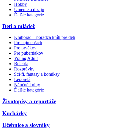
Hobby
Umenie a dizajn
Ďalšie kategórie
Deti a mládež
Knihorad – poradca kníh pre deti
Pre najmenších
Pre prvákov
Pre pubertiakov
Young Adult
Beletria
Rozprávky
Sci-fi, fantasy a komiksy
Leporelá
Náučné knihy
Ďalšie kategórie
Životopisy a reportáže
Kuchárky
Učebnice a slovníky