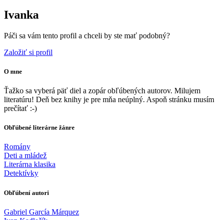
Ivanka
Páči sa vám tento profil a chceli by ste mať podobný?
Založiť si profil
O mne
Ťažko sa vyberá päť diel a zopár obľúbených autorov. Milujem
literatúru! Deň bez knihy je pre mňa neúplný. Aspoň stránku musím
prečítať :-)
Obľúbené literárne žánre
Romány
Deti a mládež
Literárna klasika
Detektívky
Obľúbení autori
Gabriel García Márquez