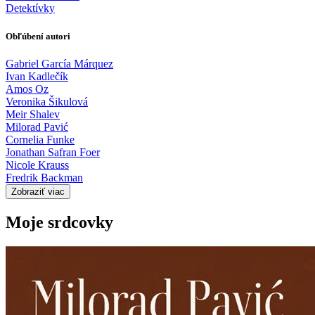
Detektívky
Obľúbení autori
Gabriel García Márquez
Ivan Kadlečík
Amos Oz
Veronika Šikulová
Meir Shalev
Milorad Pavić
Cornelia Funke
Jonathan Safran Foer
Nicole Krauss
Fredrik Backman
Zobraziť viac
Moje srdcovky