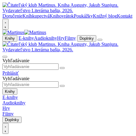
Doručenie
Kníhkupectvá
Knihovrátok
Poukážky
Knižný blog
Kontakt
E-knihy
Audioknihy
Hry
Filmy
Knihy
Doplnky
Vyhľadávanie
Prihlásiť
Vyhľadávanie
Knihy
E-knihy
Audioknihy
Hry
Filmy
Doplnky