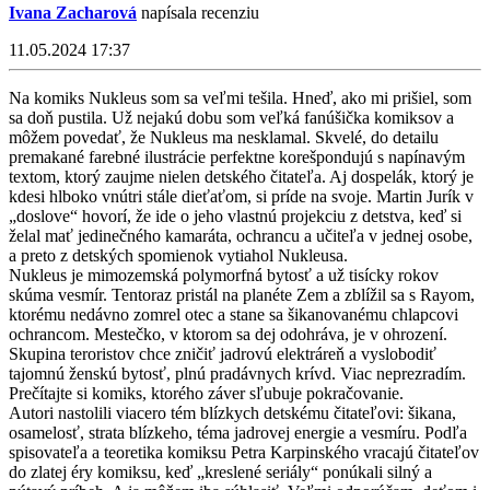
Ivana Zacharová
napísala recenziu
11.05.2024 17:37
Na komiks Nukleus som sa veľmi tešila. Hneď, ako mi prišiel, som
sa doň pustila. Už nejakú dobu som veľká fanúšička komiksov a
môžem povedať, že Nukleus ma nesklamal. Skvelé, do detailu
premakané farebné ilustrácie perfektne korešpondujú s napínavým
textom, ktorý zaujme nielen detského čitateľa. Aj dospelák, ktorý je
kdesi hlboko vnútri stále dieťaťom, si príde na svoje. Martin Jurík v
„doslove“ hovorí, že ide o jeho vlastnú projekciu z detstva, keď si
želal mať jedinečného kamaráta, ochrancu a učiteľa v jednej osobe,
a preto z detských spomienok vytiahol Nukleusa.
Nukleus je mimozemská polymorfná bytosť a už tisícky rokov
skúma vesmír. Tentoraz pristál na planéte Zem a zblížil sa s Rayom,
ktorému nedávno zomrel otec a stane sa šikanovanému chlapcovi
ochrancom. Mestečko, v ktorom sa dej odohráva, je v ohrození.
Skupina teroristov chce zničiť jadrovú elektráreň a vyslobodiť
tajomnú ženskú bytosť, plnú pradávnych krívd. Viac neprezradím.
Prečítajte si komiks, ktorého záver sľubuje pokračovanie.
Autori nastolili viacero tém blízkych detskému čitateľovi: šikana,
osamelosť, strata blízkeho, téma jadrovej energie a vesmíru. Podľa
spisovateľa a teoretika komiksu Petra Karpinského vracajú čitateľov
do zlatej éry komiksu, keď „kreslené seriály“ ponúkali silný a