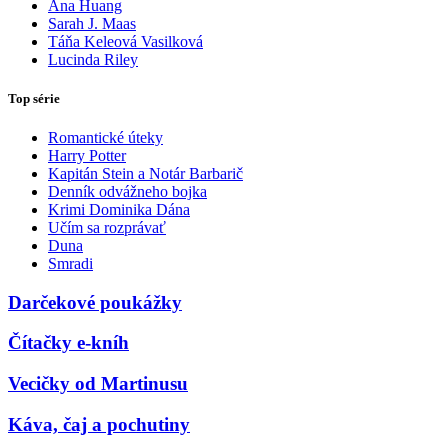
Ana Huang
Sarah J. Maas
Táňa Keleová Vasilková
Lucinda Riley
Top série
Romantické úteky
Harry Potter
Kapitán Stein a Notár Barbarič
Denník odvážneho bojka
Krimi Dominika Dána
Učím sa rozprávať
Duna
Smradi
Darčekové poukážky
Čítačky e-kníh
Vecičky od Martinusu
Káva, čaj a pochutiny