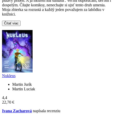
pútavý príbeh. A ja môžem iba súhlasiť. Veľmi odporúčam, deťom i
dospelým. Čítajte komiksy, nenechajte si ujsť tento druh umenia.
Moja zbierka sa rozrastá a každý jeden považujem za lahôdku v
knižnici.
Čítať viac
Nukleus
Martin Jurík
Martin Luciak
4,4
22,70 €
Ivana Zacharová
napísala recenziu