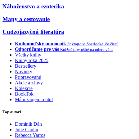
Náboženstvo a ezoterika
Mapy a cestovanie
Cudzojazyčná literatúra
Knihomoľský pomocník
Spýtajte sa Sherlocka, čo čítať
Odporúčame pre vás
Knižné tipy ušité na mieru vám
Všetky knihy
Knihy roka 2025
Bestsellery
Novinky
Pripravované
Akcie a zľavy
Kolekcie
BookTok
Mám záujem o titul
Top autori
Dominik Dán
Julie Caplin
Rebecca Yarros