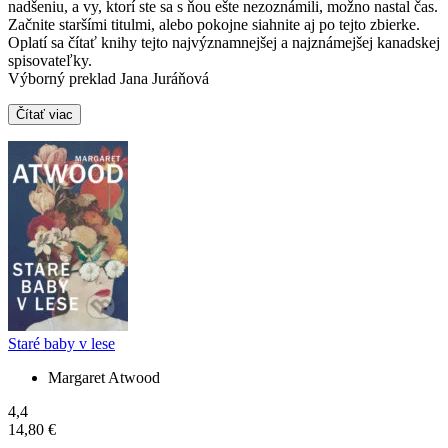
nadšeniu, a vy, ktorí ste sa s ňou ešte nezoznámili, možno nastal čas.
Začnite staršími titulmi, alebo pokojne siahnite aj po tejto zbierke.
Oplatí sa čítať knihy tejto najvýznamnejšej a najznámejšej kanadskej
spisovateľky.
Výborný preklad Jana Juráňová
Čítať viac
Staré baby v lese
Margaret Atwood
4,4
14,80 €