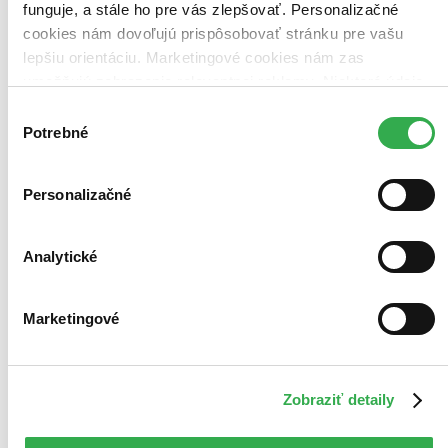
funguje, a stále ho pre vás zlepšovať. Personalizačné
cookies nám dovoľujú prispôsobovať stránku pre vašu
lepšiu orientáciu. Marketingové cookies nám zas
umožňujú zobrazenie relevantnej reklamy. Niektoré údaje
zdieľame aj s tretími stranami. Veľmi by nám pomohlo,
Výber
keby sme mohli používať všetky tieto cookies. Ďakujeme!
Potrebné
súhlasu
Personalizačné
Analytické
Marketingové
Zobraziť detaily