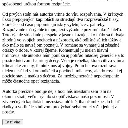
spôsobenej určitou formou rezignácie.
Od prvých strán nás autorka vrhne do víru rozprávania. V krátkych,
úzko prepojených kapitolách sa striedajú dva rozprávačské hlasy,
ktoré čas od času pripomínajú iskry vyletujúce z pahreby.
Rozprávanie má rýchle tempo, text vyžaduje pozorné oko čitateľa.
Toto rýchle striedanie perspektív jasne ukazuje, ako málo sa tí dvaja
zhodnú vo svojich pocitoch a názoroch, aké odlišné sú ich túžby a
ako málo sa navzájom poznajú. V románe sa vynárajú aj zásadné
otázky o dobe, v ktorej žijeme. Komentujú ju nielen hlavní
hrdinovia, ale autorka nám ponúka aj pohľad mladšej generácie a to
prostredníctvom Laurinej dcéry. Véra je rebelka, ktorá citlivo vníma
klimatické zmeny, feminizmus aj vojny. Pourchetová rozohráva
nielen nesúlad v komunikácii a pocitoch milencov, ale do rovnakej
pozície stavia matku s dcérou. Za medzigeneračné nepochopenie
môže čiastočne opäť rezignácia.
Autorka precízne buduje dej a hoci nás miestami sem-tam na
okamih stratí, veľmi rýchlo si opäť získava našu pozornosť. V
záverečných kapitolách nezostáva nič iné, iba očami zbesilo hltať
riadky a vo finále s údivom predýchať sebaironický čin jednej z
postáv.
Čítať viac