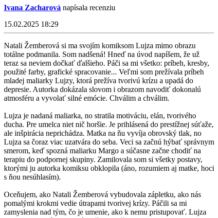
Ivana Zacharová
napísala recenziu
15.02.2025 18:29
Natali Žemberová si ma svojím komiksom Lujza mimo obrazu
totálne podmanila. Som nadšená! Hneď na úvod napíšem, že už
teraz sa neviem dočkať ďalšieho. Páči sa mi všetko: príbeh, kresby,
použité farby, grafické spracovanie... Veľmi som prežívala príbeh
mladej maliarky Lujzy, ktorá prežíva tvorivú krízu a upadá do
depresie. Autorka dokázala slovom i obrazom navodiť dokonalú
atmosféru a vyvolať silné emócie. Chválim a chválim.
Lujza je nadaná maliarka, no stratila motiváciu, elán, tvorivého
ducha. Pre umelca niet nič horšie. Je prihlásená do prestížnej súťaže,
ale inšpirácia neprichádza. Matka na ňu vyvíja obrovský tlak, no
Lujza sa čoraz viac uzatvára do seba. Veci sa začnú hýbať správnym
smerom, keď spozná maliarku Margo a súčasne začne chodiť na
terapiu do podpornej skupiny. Zamilovala som si všetky postavy,
ktorými ju autorka komiksu obklopila (áno, rozumiem aj matke, hoci
s ňou nesúhlasím).
Oceňujem, ako Natali Žemberová vybudovala zápletku, ako nás
pomalými krokmi vedie útrapami tvorivej krízy. Páčili sa mi
zamyslenia nad tým, čo je umenie, ako k nemu pristupovať. Lujza