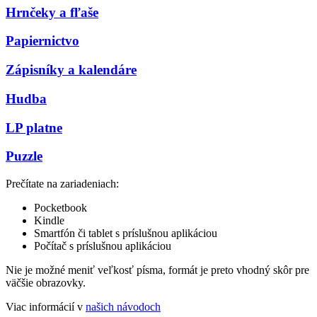
Hrnčeky a fľaše
Papiernictvo
Zápisníky a kalendáre
Hudba
LP platne
Puzzle
Prečítate na zariadeniach:
Pocketbook
Kindle
Smartfón či tablet s príslušnou aplikáciou
Počítač s príslušnou aplikáciou
Nie je možné meniť veľkosť písma, formát je preto vhodný skôr pre
väčšie obrazovky.
Viac informácií v
našich návodoch