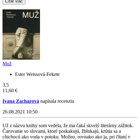
Čítať viac
Muž
Ester Weissová-Fekete
3,5
11,60 €
Ivana Zacharová
napísala recenziu
26.08.2021 10:50
Už z názvu knihy som vedela, že ma čaká skvelý literárny zážitok.
Čarovanie so slovami, ktoré poskakujú, žblnkajú, krútia sa a
chichocú ako voda v potoku. Možno, rovnako ako ja, pri čítaní v