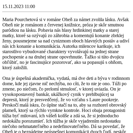
15.11.2023 11:00
Maria Pourchetová si v románe Oheň za námet zvolila lásku. Avšak
Oheň nie je románom z červenej knižnice, próza je skôr smutnou
paródiou na lásku. Pobavia nás hlasy hrdinkinej matky a starej
matky, ktoré sa ozývajú zo záhrobia a komentujú konanie zbrklej
ženy, pousmejeme sa nad cynizmom oboch hlavných postáv a udiví
nás ich konanie a komunikácia. Autorka milencov karikuje, ich
starostlivo vybudované charaktery vyvolávajú na jednej strane
pochopenie a na druhej strane opovrhnutie. Ťažko si túto dvojicu
obľúbiť, no je fascinujúce pozorovať, ako sa popasujú s ohňom,
ktorý založili.
Ona je úspešná akademička, vydatá, má dve deti a býva v rodinnom
dome, kde jej zjavne nič nechýba, no cíti, že to nie je ono. Túži po
zmene, po niečom, čo prelomí strnulosť, v ktorej uviazla. On je
vysokopostavený bankár, ukážkový cynik v prehlbujúcej sa
depresii, ktorý je presvedčený, že vo vzťahu s Laure pookreje.
Preskočí malá iskra, čo úplne stačí na to, aby sa rozhorel obrovský
plameň, ktorý sa rýchlo vymkne kontrole. Hoci obaja protagonisti
túžia byť milovaní, ich vášeň kolíše a zdá sa, že si jednoducho
nedokážu porozumieť. Ich túžba je skôr vyjadrením nedostatku
niečoho nehmatateľného a nedefinovateľného. Dá sa povedať, že
Oheň je o beznádejne neúspešnej komunikácii dvoch ľudí, neskôr