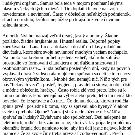
ľudskými orgánmi. Samira bola teda v mojom ponímaní akýmsi
hlasom všetkých týchto dievčat. Tie doplatili hlavne na svoju
nevedomosť a nevinnosť. Často v dôsledku neľahkých podmienok,
strachu o rodinu, kvôli silnej túžbe po krajšom živote či vidine
splnenia snov...
Autorkin štýl bol naozaj veľmi drsný, jasný a priamy. Žiadne
pozlátko, žiadne hrajkanie sa. Hnusná realita. Odporné popisy
zneužívania... Lana Lux sa dokázala dostať do hlavy mladému
dievčatku, ktoré skrz svoju nevinnosť mnohým veciam nechápalo.
Na tomto konkrétnom príbehu je teda vidieť, akú rolu zohráva
prostredie vo formovaní charakteru a pri ďalšom smerovaní i
osobnostnom raste... S udalosťami posledných dní, kedy na povrch
vyplávali otrasné videá o alarmujúcom správaní sa detí je toto naozaj
obrovským výkričníkom... Mnohé deti nemajú nič. Nič z tých pre
nás "bežných vecí" - posteľ, hygiena, pravidelná strava, mobil, čisté
a módne oblečenie, hračky... Často robia zlé veci preto, lebo sú k
tomu donútené, lebo nemajú na výber alebo preto, lebo im nemá kto
povedať, čo je správne a čo nie... Čo donúti decká, ktorým rodičia
splnia prvé i posledné k tomu, aby sa správali ako hyeny? V akom
svete to preboha žijeme? Naozaj si už nedokážeme nič vážiť a
správať sa ľudsky? Zlyhávame ako spoločnosť. Deti nalepené na
telefónoch, rodičia bez záujmu o ne, ktorí však v prípade problémov
okamžite bránia deti namiesto toho, aby im dali jasne najavo, kde sú
hranice a že za svoje činy treba prevziať zodpovednosť... Prečo