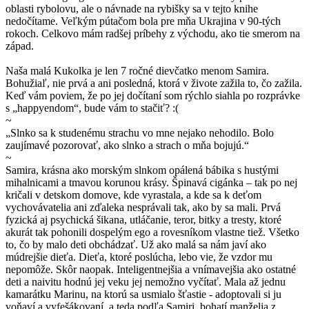
oblasti rybolovu, ale o návnade na rybišky sa v tejto knihe
nedočítame. Veľkým pútačom bola pre mňa Ukrajina v 90-tých
rokoch. Celkovo mám radšej príbehy z východu, ako tie smerom na
západ.
Naša malá Kukolka je len 7 ročné dievčatko menom Samira.
Bohužiaľ, nie prvá a ani posledná, ktorá v živote zažila to, čo zažila.
Keď vám poviem, že po jej dočítaní som rýchlo siahla po rozprávke
s „happyendom“, bude vám to stačiť? :(
~
„Slnko sa k studenému strachu vo mne nejako nehodilo. Bolo
zaujímavé pozorovať, ako slnko a strach o mňa bojujú.“
~
Samira, krásna ako morským slnkom opálená bábika s hustými
mihalnicami a tmavou korunou krásy. Špinavá cigánka – tak po nej
kričali v detskom domove, kde vyrastala, a kde sa k deťom
vychovávatelia ani zďaleka nesprávali tak, ako by sa mali. Prvá
fyzická aj psychická šikana, utláčanie, teror, bitky a tresty, ktoré
akurát tak pohonili dospelým ego a rovesníkom vlastne tiež. Všetko
to, čo by malo deti obchádzať. Už ako malá sa nám javí ako
múdrejšie dieťa. Dieťa, ktoré poslúcha, lebo vie, že vzdor mu
nepomôže. Skôr naopak. Inteligentnejšia a vnímavejšia ako ostatné
deti a naivitu hodnú jej veku jej nemožno vyčítať. Mala až jednu
kamarátku Marinu, na ktorú sa usmialo šťastie - adoptovali si ju
voňaví a vyfešákovaní, a teda podľa Samiri, bohatí manželia z