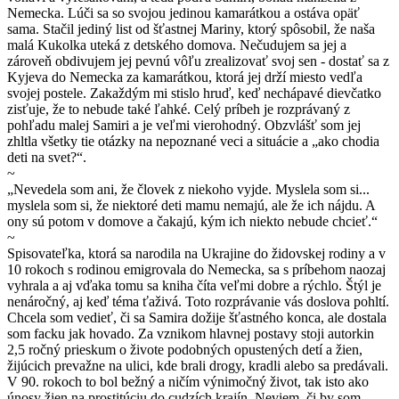
Nemecka. Lúči sa so svojou jedinou kamarátkou a ostáva opäť
sama. Stačil jediný list od šťastnej Mariny, ktorý spôsobil, že naša
malá Kukolka uteká z detského domova. Nečudujem sa jej a
zároveň obdivujem jej pevnú vôľu zrealizovať svoj sen - dostať sa z
Kyjeva do Nemecka za kamarátkou, ktorá jej drží miesto vedľa
svojej postele. Zakaždým mi stislo hruď, keď nechápavé dievčatko
zisťuje, že to nebude také ľahké. Celý príbeh je rozprávaný z
pohľadu malej Samiri a je veľmi vierohodný. Obzvlášť som jej
zhltla všetky tie otázky na nepoznané veci a situácie a „ako chodia
deti na svet?“.
~
„Nevedela som ani, že človek z niekoho vyjde. Myslela som si...
myslela som si, že niektoré deti mamu nemajú, ale že ich nájdu. A
ony sú potom v domove a čakajú, kým ich niekto nebude chcieť.“
~
Spisovateľka, ktorá sa narodila na Ukrajine do židovskej rodiny a v
10 rokoch s rodinou emigrovala do Nemecka, sa s príbehom naozaj
vyhrala a aj vďaka tomu sa kniha číta veľmi dobre a rýchlo. Štýl je
nenáročný, aj keď téma ťaživá. Toto rozprávanie vás doslova pohltí.
Chcela som vedieť, či sa Samira dožije šťastného konca, ale dostala
som facku jak hovado. Za vznikom hlavnej postavy stoji autorkin
2,5 ročný prieskum o živote podobných opustených detí a žien,
žijúcich prevažne na ulici, kde brali drogy, kradli alebo sa predávali.
V 90. rokoch to bol bežný a ničím výnimočný život, tak isto ako
únosy žien na prostitúciu do cudzích krajín. Neviem, či by som