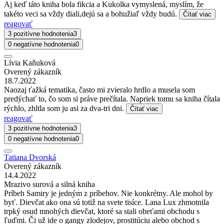
Aj keď táto kniha bola fikcia a Kukolka vymyslená, myslím, že
takéto veci sa vždy diali,dejú sa a bohužiaľ vždy budú.
Čítať viac
reagovať
3 pozitívne hodnotenia
3
0 negatívne hodnotenia
0
Lívia Kaňuková
Overený zákazník
18.7.2022
Naozaj ťažká tematika, často mi zvieralo hrdlo a musela som
predýchať to, čo som si práve prečítala. Napriek tomu sa kniha čítala
rýchlo, zhltla som ju asi za dva-tri dni.
Čítať viac
reagovať
3 pozitívne hodnotenia
3
0 negatívne hodnotenia
0
Tatiana Dvorská
Overený zákazník
14.4.2022
Mrazivo surová a silná kniha
Príbeh Samiry je jedným z príbehov. Nie konkrétny. Ale mohol by
byť. Dievčat ako ona sú totiž na svete tisíce. Lana Lux zhmotnila
trpký osud mnohých dievčat, ktoré sa stali obeťami obchodu s
ľuďmi. Či už ide o gangy zlodejov, prostitúciu alebo obchod s