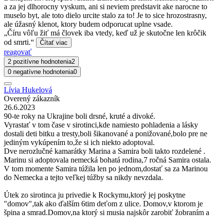
a za jej dlhorocny vyskum, ani si neviem predstavit ake narocne to
muselo byt, ale toto dielo urcite stalo za to! Je to sice hrozostrasny,
ale úžasný klenot, ktory budem odporucat uplne vsade.
„Číru vôľu žiť má človek iba vtedy, keď už je skutočne len krôčik
od smrti.“
Čítať viac
reagovať
2 pozitívne hodnotenia
2
0 negatívne hodnotenia
0
Lívia Hukelová
Overený zákazník
26.6.2023
90-te roky na Ukrajine boli drsné, kruté a divoké.
Vyrastať v tom čase v sirotinci,kde namiesto pohladenia a lásky
dostali deti bitku a tresty,boli šikanované a ponižované,bolo pre ne
jediným vykúpením to,že si ich niekto adoptoval.
Dve nerozlučné kamarátky Marina a Samira boli takto rozdelené .
Marinu si adoptovala nemecká bohatá rodina,7 ročná Samira ostala.
V tom momente Samira túžila len po jednom,dostať sa za Marinou
do Nemecka a tejto veľkej túžby sa nikdy nevzdala.
Útek zo sirotinca ju privedie k Rockymu,ktorý jej poskytne
"domov",tak ako ďalším 6tim deťom z ulice. Domov,v ktorom je
špina a smrad.Domov,na ktorý si musia najskôr zarobiť žobraním a