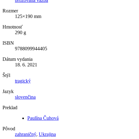
brožovaná väzba
Rozmer
125×190 mm
Hmotnosť
290 g
ISBN
9788099944405
Dátum vydania
18. 6. 2021
Štýl
tragický
Jazyk
slovenčina
Preklad
Paulína Čuhová
Pôvod
zahraničný
,
Ukrajina