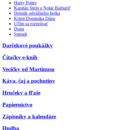
Harry Potter
Kapitán Stein a Notár Barbarič
Denník odvážneho bojka
Krimi Dominika Dána
Učím sa rozprávať
Duna
Smradi
Darčekové poukážky
Čítačky e-kníh
Vecičky od Martinusu
Káva, čaj a pochutiny
Hrnčeky a fľaše
Papiernictvo
Zápisníky a kalendáre
Hudba