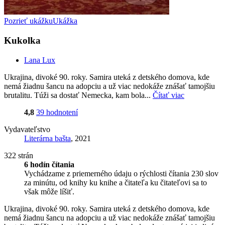
Pozrieť ukážku
Ukážka
Kukolka
Lana Lux
Ukrajina, divoké 90. roky. Samira uteká z detského domova, kde
nemá žiadnu šancu na adopciu a už viac nedokáže znášať tamojšiu
brutalitu. Túži sa dostať Nemecka, kam bola...
Čítať viac
4,8
39 hodnotení
Vydavateľstvo
Literárna bašta
, 2021
322 strán
6 hodín čítania
Vychádzame z priemerného údaju o rýchlosti čítania 230 slov
za minútu, od knihy ku knihe a čitateľa ku čitateľovi sa to
však môže líšiť.
Ukrajina, divoké 90. roky. Samira uteká z detského domova, kde
nemá žiadnu šancu na adopciu a už viac nedokáže znášať tamojšiu