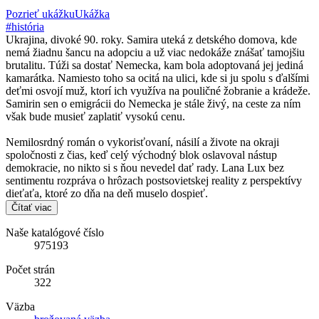
Pozrieť ukážku
Ukážka
#história
Ukrajina, divoké 90. roky. Samira uteká z detského domova, kde
nemá žiadnu šancu na adopciu a už viac nedokáže znášať tamojšiu
brutalitu. Túži sa dostať Nemecka, kam bola adoptovaná jej jediná
kamarátka. Namiesto toho sa ocitá na ulici, kde si ju spolu s ďalšími
deťmi osvojí muž, ktorí ich využíva na pouličné žobranie a krádeže.
Samirin sen o emigrácii do Nemecka je stále živý, na ceste za ním
však bude musieť zaplatiť vysokú cenu.
Nemilosrdný román o vykorisťovaní, násilí a živote na okraji
spoločnosti z čias, keď celý východný blok oslavoval nástup
demokracie, no nikto si s ňou nevedel dať rady. Lana Lux bez
sentimentu rozpráva o hrôzach postsovietskej reality z perspektívy
dieťaťa, ktoré zo dňa na deň muselo dospieť.
Čítať viac
Naše katalógové číslo
975193
Počet strán
322
Väzba