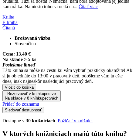
brutalitu. Túži sa dostať Nemecka, kam bola adoptovaná jej jediná
kamarátka. Namiesto toho sa ocitá na...
Čítať viac
Kniha
E-kniha
Čítaná
Brožovaná väzba
Slovenčina
Cena:
13,40 €
Na sklade > 5 ks
Posielame ihneď
Táto kniha sa môže na cestu ku vám vybrať prakticky okamžite! Ak
si ju objednáte do 13:00 v pracovný deň, odošleme vám ju ešte
dnes, inak najneskôr nasledujúci pracovný deň.
Vložiť do košíka
Rezervovať v kníhkupectve
Na sklade v 8 kníhkupectvách
Pridať do zoznamu
Sledovať dostupnosť
Dostupné v
30 knižniciach
.
Požičať v knižnici
V ktorých knižniciach majú túto knihu?