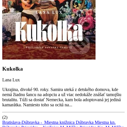
Kukolka
Lana Lux
Ukrajina, divoké 90. roky. Samira uteká z detského domova, kde
nemá žiadnu šancu na adopciu a už viac nedokáže znášať tamojšiu
brutalitu. Túži sa dostať Nemecka, kam bola adoptovaná jej jediná
kamarátka. Namiesto toho sa ocitá na...
(2)
Bratislava-Dúbravka -
Miestna knižnica Dúbravka
Miestna kn.