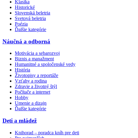
Klasika
Historické
Slovenská beletria
Svetová beletria
Poézia
Ďalšie kategórie
Náučná a odborná
Motivácia a sebarozvoj
Biznis a manažment
Humanitné a spoločenské vedy
História
Životopisy a reportáže
Vzťahy a rodina
Zdravie a životný štýl
Počítače a internet
Hobby
Umenie a dizajn
Ďalšie kategórie
Deti a mládež
Knihorad – poradca kníh pre deti