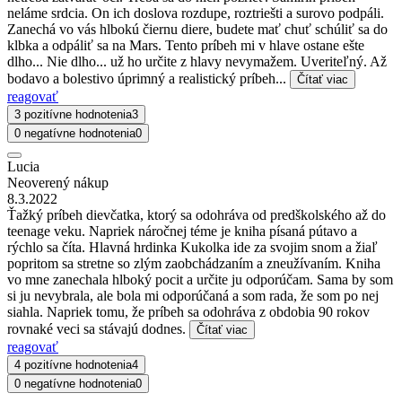
neláme srdcia. On ich doslova rozdupe, roztriešti a surovo podpáli.
Zanechá vo vás hlbokú čiernu diere, budete mať chuť schúliť sa do
klbka a odpáliť sa na Mars. Tento príbeh mi v hlave ostane ešte
dlho... Nie dlho... už ho určite z hlavy nevymažem. Uveriteľný. Až
bodavo a bolestivo úprimný a realistický príbeh...
Čítať viac
reagovať
3 pozitívne hodnotenia
3
0 negatívne hodnotenia
0
Lucia
Neoverený nákup
8.3.2022
Ťažký príbeh dievčatka, ktorý sa odohráva od predškolského až do
teenage veku. Napriek náročnej téme je kniha písaná pútavo a
rýchlo sa číta. Hlavná hrdinka Kukolka ide za svojim snom a žiaľ
popritom sa stretne so zlým zaobchádzaním a zneužívaním. Kniha
vo mne zanechala hlboký pocit a určite ju odporúčam. Sama by som
si ju nevybrala, ale bola mi odporúčaná a som rada, že som po nej
siahla. Napriek tomu, že príbeh sa odohráva z obdobia 90 rokov
rovnaké veci sa stávajú dodnes.
Čítať viac
reagovať
4 pozitívne hodnotenia
4
0 negatívne hodnotenia
0