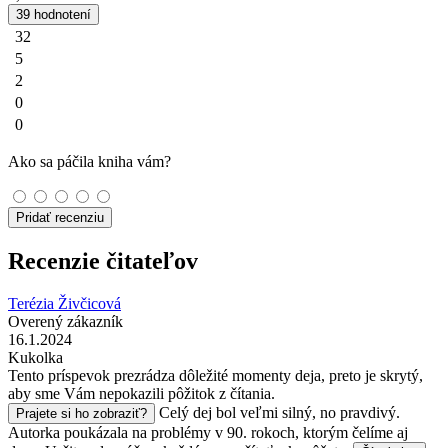
39 hodnotení
32
5
2
0
0
Ako sa páčila kniha vám?
Pridať recenziu
Recenzie čitateľov
Terézia Živčicová
Overený zákazník
16.1.2024
Kukolka
Tento príspevok prezrádza dôležité momenty deja, preto je skrytý,
aby sme Vám nepokazili pôžitok z čítania.
Celý dej bol veľmi silný, no pravdivý.
Prajete si ho zobraziť?
Autorka poukázala na problémy v 90. rokoch, ktorým čelíme aj