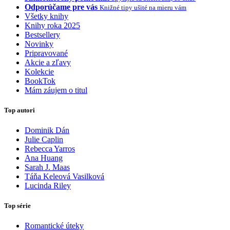
Odporúčame pre vás
Knižné tipy ušité na mieru vám
Všetky knihy
Knihy roka 2025
Bestsellery
Novinky
Pripravované
Akcie a zľavy
Kolekcie
BookTok
Mám záujem o titul
Top autori
Dominik Dán
Julie Caplin
Rebecca Yarros
Ana Huang
Sarah J. Maas
Táňa Keleová Vasilková
Lucinda Riley
Top série
Romantické úteky