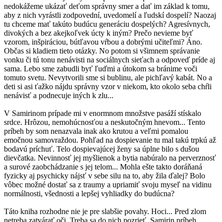
nedokážeme ukázať deťom správny smer a dať im základ k tomu,
aby z nich vyrástli zodpovední, uvedomelí a ľudskí dospelí? Naozaj
tu chceme mať takúto budúcu generáciu dospelých? Agresívnych,
divokých a bez akejkoľvek úcty k iným? Prečo nevieme byť
vzorom, inšpiráciou, bútľavou vŕbou a dobrými učiteľmi? Áno.
Občas si kladiem tieto otázky. No potom si všimnem správanie
vonku či tú tonu nenávisti na sociálnych sieťach a odpoveď príde aj
sama. Lebo sme zabudli byť ľuďmi a útokom sa bránime voči
tomuto svetu. Nevytvorili sme si bublinu, ale pichľavý kabát. No a
deti si asi ťažko nájdu správny vzor v niekom, kto okolo seba chŕli
nenávisť a podnecuje iných k zlu...
V Samirinom prípade mi v enormnom množstve pasáží stískalo
srdce. Hrôzou, nemohúcnosťou a neskutočným hnevom... Tento
príbeh by som nenazvala inak ako krutou a veľmi pomalou
emočnou samovraždou. Pohľad na dospievanie tu mal takú trpkú až
bodavú príchuť. Telo dospievajúcej ženy sa úplne bilo s dušou
dievčatka. Nevinnosť jej myšlienok a bytia nabúralo na perverznosť
a surové zaobchádzanie s jej telom... Mohla ešte takto doráňaná
fyzicky aj psychicky nájsť v sebe silu na to, aby žila ďalej? Bolo
vôbec možné dostať sa z traumy a upriamiť svoju myseľ na vidinu
normálnosti, všednosti a lepšej vyhliadky do budúcna?
Táto kniha rozhodne nie je pre slabšie povahy. Hoci... Pred zlom
netreba zatvárať oči. Treba sa do nich pozrieť. Samirin príbeh