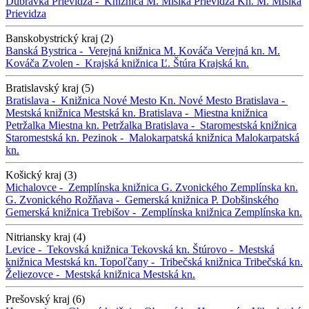
Dúbravka
Prievidza -
Knižnica M. Mišíka Prievidza
Kn. M. Mišíka
Prievidza
Banskobystrický kraj (2)
Banská Bystrica -
Verejná knižnica M. Kováča
Verejná kn. M.
Kováča
Zvolen -
Krajská knižnica Ľ. Štúra
Krajská kn.
Bratislavský kraj (5)
Bratislava -
Knižnica Nové Mesto
Kn. Nové Mesto
Bratislava -
Mestská knižnica
Mestská kn.
Bratislava -
Miestna knižnica
Petržalka
Miestna kn. Petržalka
Bratislava -
Staromestská knižnica
Staromestská kn.
Pezinok -
Malokarpatská knižnica
Malokarpatská
kn.
Košický kraj (3)
Michalovce -
Zemplínska knižnica G. Zvonického
Zemplínska kn.
G. Zvonického
Rožňava -
Gemerská knižnica P. Dobšinského
Gemerská knižnica
Trebišov -
Zemplínska knižnica
Zemplínska kn.
Nitriansky kraj (4)
Levice -
Tekovská knižnica
Tekovská kn.
Štúrovo -
Mestská
knižnica
Mestská kn.
Topoľčany -
Tribečská knižnica
Tribečská kn.
Želiezovce -
Mestská knižnica
Mestská kn.
Prešovský kraj (6)