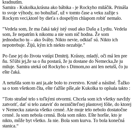
kradnutím.
Samira - Kukolka,krásna ako bábika - je Rockyho miláčik. Prináša
to svoje výhody, no bohužiaľ, už v tomto čase a veku zažije s
Rockym veci,ktoré by dieťa s dospelým chlapom robiť nemalo.
"Vedela som, že ma čaká taký istý osud ako Dašu a Lydiu. Vedela
som, že nepatrím k nikomu a nie som nič hodna. Že som
jednoducho tu – ako šváby. Nikto nevie, odkiaľ sú. Nikto ich
nepotrebuje. Žijú, kým ich niekto nezabije."
Po čase jej do života vstúpi Dmitrij. Krásny, mladý, oči má len pre
ňu. Sľúbi jej,že sa o ňu postará, že ju dostane do Nemecka,že ju
miluje. Samira uteká od Rockyho s Dimom,no ani len netuší, čo ju
ešte čaká.
A netušila som to ani ja,ale bolo to zverstvo. Kruté a násilné. Ťažko
sa o tom všetkom číta, ešte ťažšie píše,ale Kukolka to opísala takto :
"Toto strašné telo s toľkými otvormi. Chcela som ich všetky navždy
zatvoriť, dať si telo zataviť do nezničiteľnej plastovej fólie, do ktorej
v Nemecku zatavia všetko cenné. Ale moje telo nebolo dostatočne
cenné. Ja som nebola cenná. Bola som nikto. Ešte horšie, kto je
nikto, môže byt všetko. Ja nie. Bola som kurva. To bola konečná
stanica.“