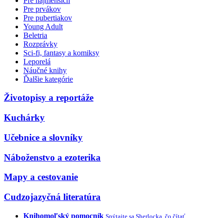
Pre najmenších
Pre prvákov
Pre pubertiakov
Young Adult
Beletria
Rozprávky
Sci-fi, fantasy a komiksy
Leporelá
Náučné knihy
Ďalšie kategórie
Životopisy a reportáže
Kuchárky
Učebnice a slovníky
Náboženstvo a ezoterika
Mapy a cestovanie
Cudzojazyčná literatúra
Knihomoľský pomocník
Spýtajte sa Sherlocka, čo čítať