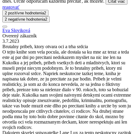
dnes. Určite odporúčam každému prečítať, ak môžete.
Čítať viac
reagovať
2 pozitívne hodnotenia
2
2 negatívne hodnotenia
2
Eva Sloviková
Overený zákazník
3.7.2023
Brutalny pribeh, ktory otvara oci a trha srdcia
O tejto knihe som vela pocula, ale dostala sa ku mne az teraz a teda
este aj par dni po precitani nedokazem mysliet na nic ine len na
Kukolku a jej pribeh, pribeh vsetkych deti a mladistvych, ktori su
museli prejst niecym podobnym. Je to brutalny pribeh, ktory mi
uplne rozorval srdce. Napriek neskutocne tazkej teme, kniha je
napisana tak dobre, ze ju precitate za par hodin. Pribeh je velmi
realisticky, ja som az do konca nevedela, ze sa jedna o fiktivny
pribeh, pretoze toto sa nielenze dialo v 90. rokoch, toto sa bohuzial
deje stale. Kukolka nam svojimi naivnymi detskymi ocami extremne
realisticky opisuje zneuzivanie, pedofiliu, kriminalitu, pornografiu,
takze vas bude mrazit este dlho po precitani knihy a urcite by som ju
neodporucala pre citlivych citatelov, ci rodicov. Na druhej strane
podla mna by toto bolo dobre povinne citanie do skol, mozno by
otvorila oci vela rozmaznanym deckam, ktore nerespektuju ani len
svojich rodicov.
Dakujem skvelej spisovatelke Lane Lux za tento neskutocny zazitok