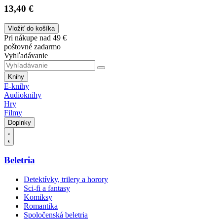
13,40 €
Vložiť do košíka
Pri nákupe nad 49 €
poštovné zadarmo
Vyhľadávanie
Knihy
E-knihy
Audioknihy
Hry
Filmy
Doplnky
Beletria
Detektívky, trilery a horory
Sci-fi a fantasy
Komiksy
Romantika
Spoločenská beletria