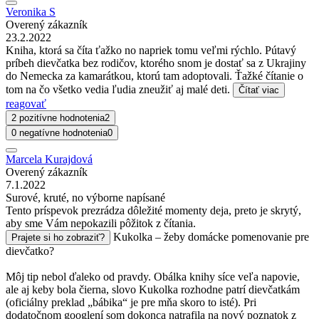
Veronika S
Overený zákazník
23.2.2022
Kniha, ktorá sa číta ťažko no napriek tomu veľmi rýchlo. Pútavý
príbeh dievčatka bez rodičov, ktorého snom je dostať sa z Ukrajiny
do Nemecka za kamarátkou, ktorú tam adoptovali. Ťažké čítanie o
tom na čo všetko vedia ľudia zneužiť aj malé deti.
Čítať viac
reagovať
2 pozitívne hodnotenia
2
0 negatívne hodnotenia
0
Marcela Kurajdová
Overený zákazník
7.1.2022
Surové, kruté, no výborne napísané
Tento príspevok prezrádza dôležité momenty deja, preto je skrytý,
aby sme Vám nepokazili pôžitok z čítania.
Kukolka – žeby domácke pomenovanie pre
Prajete si ho zobraziť?
dievčatko?
Môj tip nebol ďaleko od pravdy. Obálka knihy síce veľa napovie,
ale aj keby bola čierna, slovo Kukolka rozhodne patrí dievčatkám
(oficiálny preklad „bábika“ je pre mňa skoro to isté). Pri
dodatočnom googlení som dokonca natrafila na nový poznatok z