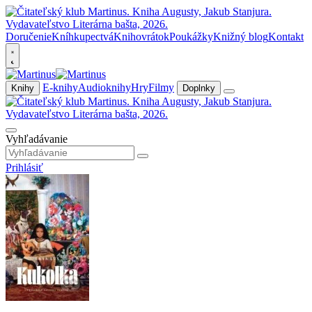
Doručenie
Kníhkupectvá
Knihovrátok
Poukážky
Knižný blog
Kontakt
E-knihy
Audioknihy
Hry
Filmy
Knihy
Doplnky
Vyhľadávanie
Prihlásiť