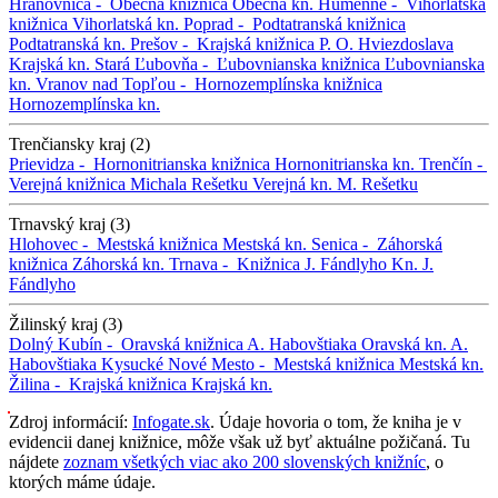
Hranovnica -
Obecná knižnica
Obecná kn.
Humenné -
Vihorlatská
knižnica
Vihorlatská kn.
Poprad -
Podtatranská knižnica
Podtatranská kn.
Prešov -
Krajská knižnica P. O. Hviezdoslava
Krajská kn.
Stará Ľubovňa -
Ľubovnianska knižnica
Ľubovnianska
kn.
Vranov nad Topľou -
Hornozemplínska knižnica
Hornozemplínska kn.
Trenčiansky kraj (2)
Prievidza -
Hornonitrianska knižnica
Hornonitrianska kn.
Trenčín -
Verejná knižnica Michala Rešetku
Verejná kn. M. Rešetku
Trnavský kraj (3)
Hlohovec -
Mestská knižnica
Mestská kn.
Senica -
Záhorská
knižnica
Záhorská kn.
Trnava -
Knižnica J. Fándlyho
Kn. J.
Fándlyho
Žilinský kraj (3)
Dolný Kubín -
Oravská knižnica A. Habovštiaka
Oravská kn. A.
Habovštiaka
Kysucké Nové Mesto -
Mestská knižnica
Mestská kn.
Žilina -
Krajská knižnica
Krajská kn.
Zdroj informácií:
Infogate.sk
. Údaje hovoria o tom, že kniha je v
evidencii danej knižnice, môže však už byť aktuálne požičaná. Tu
nájdete
zoznam všetkých viac ako 200 slovenských knižníc
, o
ktorých máme údaje.