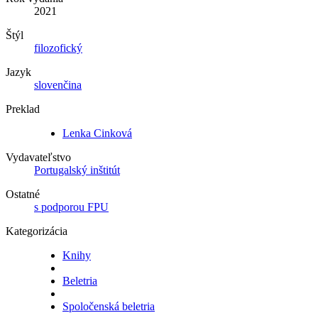
2021
Štýl
filozofický
Jazyk
slovenčina
Preklad
Lenka Cinková
Vydavateľstvo
Portugalský inštitút
Ostatné
s podporou FPU
Kategorizácia
Knihy
Beletria
Spoločenská beletria