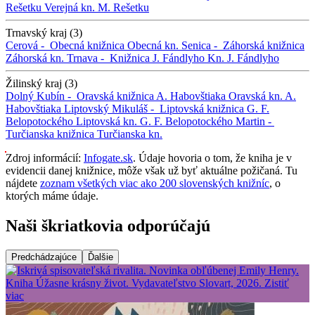
Rešetku
Verejná kn. M. Rešetku
Trnavský kraj (3)
Cerová -
Obecná knižnica
Obecná kn.
Senica -
Záhorská knižnica
Záhorská kn.
Trnava -
Knižnica J. Fándlyho
Kn. J. Fándlyho
Žilinský kraj (3)
Dolný Kubín -
Oravská knižnica A. Habovštiaka
Oravská kn. A.
Habovštiaka
Liptovský Mikuláš -
Liptovská knižnica G. F.
Belopotockého
Liptovská kn. G. F. Belopotockého
Martin -
Turčianska knižnica
Turčianska kn.
Zdroj informácií:
Infogate.sk
. Údaje hovoria o tom, že kniha je v
evidencii danej knižnice, môže však už byť aktuálne požičaná. Tu
nájdete
zoznam všetkých viac ako 200 slovenských knižníc
, o
ktorých máme údaje.
Naši škriatkovia odporúčajú
Predchádzajúce
Ďalšie