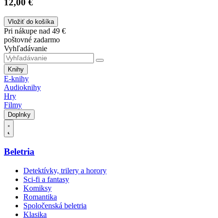
12,00 €
Vložiť do košíka
Pri nákupe nad 49 €
poštovné zadarmo
Vyhľadávanie
Knihy
E-knihy
Audioknihy
Hry
Filmy
Doplnky
Beletria
Detektívky, trilery a horory
Sci-fi a fantasy
Komiksy
Romantika
Spoločenská beletria
Klasika