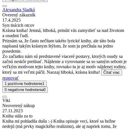
Alexandra Sladká
Overený zákazník
17.4.2025
Syn tisícich otcov
Krásna kniha! Jemná, hlboká, prinúti vás zamyslieť sa nad životom
a osudmi ľudí.
Priznám sa, že často nečítam takéto lyrické knihy, ale táto bola
napísaná takým krásnym štýlom, že som ju prečítala na jedno
posedenie.
Zo začiatku nám sú predstavené viaceré postavy, ktorých osudy sa
začnú neskôr pretínať. Nájdenie a vyrovnanie sa so samým sebom je
veľkým motívom tejto knihy, rovnako tu je aj motív nájdenej rodiny,
ktorý sa mi veľmi páčil. Naozaj hlboká, krásna kniha!
Čítať viac
reagovať
1 pozitívne hodnotenie
1
0 negatívne hodnotenia
0
Viki
Neoverený nákup
27.11.2023
Kniha stála za to
Kniha mi pohladila dušu :-) Kniha opisuje veci, ktoré sa bežne
nedejú (má prvky magického realizmu), ale aj napriek tomu, že