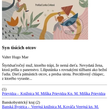
Syn tisícich otcov
Valter Hugo Mae
Štyridsaťročný muž, ktorého trápi, že nemá dieťa. Nevydatá žena,
ktorá prišla o panenstvo. Liliputánka s rovnakými túžbami ako bežní
ľudia. Dieťa pätnástich otcov, a predsa sirota. Precitlivený chlapec,
z ktorého vyrastie...
(1)
Prievidza -
Knižnica M. Mišíka Prievidza
Kn. M. Mišíka Prievidza
Banskobystrický kraj (2)
Banská Bystrica -
Verejná knižnica M. Kováča
Verejná kn. M.