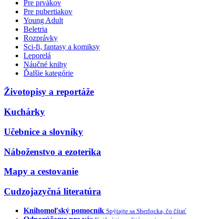
Pre prvákov
Pre pubertiakov
Young Adult
Beletria
Rozprávky
Sci-fi, fantasy a komiksy
Leporelá
Náučné knihy
Ďalšie kategórie
Životopisy a reportáže
Kuchárky
Učebnice a slovníky
Náboženstvo a ezoterika
Mapy a cestovanie
Cudzojazyčná literatúra
Knihomoľský pomocník
Spýtajte sa Sherlocka, čo čítať