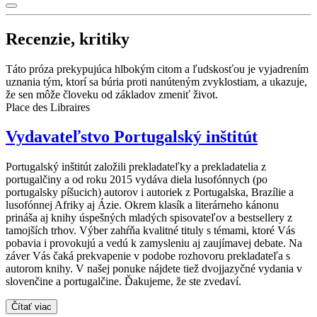
Recenzie, kritiky
Táto próza prekypujúca hlbokým citom a ľudskosťou je vyjadrením
uznania tým, ktorí sa búria proti nanúteným zvyklostiam, a ukazuje,
že sen môže človeku od základov zmeniť život.
Place des Libraires
Vydavateľstvo Portugalský inštitút
Portugalský inštitút založili prekladateľky a prekladatelia z
portugalčiny a od roku 2015 vydáva diela lusofónnych (po
portugalsky píšucich) autorov i autoriek z Portugalska, Brazílie a
lusofónnej Afriky aj Ázie. Okrem klasík a literárneho kánonu
prináša aj knihy úspešných mladých spisovateľov a bestsellery z
tamojších trhov. Výber zahŕňa kvalitné tituly s témami, ktoré Vás
pobavia i provokujú a vedú k zamysleniu aj zaujímavej debate. Na
záver Vás čaká prekvapenie v podobe rozhovoru prekladateľa s
autorom knihy. V našej ponuke nájdete tiež dvojjazyčné vydania v
slovenčine a portugalčine. Ďakujeme, že ste zvedaví.
Čítať viac