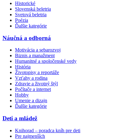
Historické
Slovenská beletria
Svetová beletria
Poézia
Ďalšie kategórie
Náučná a odborná
Motivácia a sebarozvoj
Biznis a manažment
Humanitné a spoločenské vedy
História
Životopisy a reportáže
Vzťahy a rodina
Zdravie a životný štýl
Počítače a internet
Hobby
Umenie a dizajn
Ďalšie kategórie
Deti a mládež
Knihorad – poradca kníh pre deti
Pre najmenších