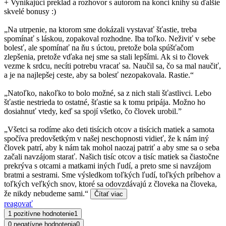
+ Vynikajúci preklad a rozhovor s autorom na konci knihy sú ďalšie
skvelé bonusy :)
„Na utrpenie, na ktorom sme dokázali vystavať šťastie, treba
spomínať s láskou, zopakoval rozhodne. Iba toľko. Neživiť v sebe
bolesť, ale spomínať na ňu s úctou, pretože bola spúšťačom
zlepšenia, pretože vďaka nej sme sa stali lepšími. Ak si to človek
vezme k srdcu, necíti potrebu vracať sa. Naučil sa, čo sa mal naučiť,
a je na najlepšej ceste, aby sa bolesť nezopakovala. Rastie.“
„Natoľko, nakoľko to bolo možné, sa z nich stali šťastlivci. Lebo
šťastie nestrieda to ostatné, šťastie sa k tomu pripája. Možno ho
dosiahnuť vtedy, keď sa spojí všetko, čo človek urobil.”
„Všetci sa rodíme ako deti tisícich otcov a tisícich matiek a samota
spočíva predovšetkým v našej neschopnosti vidieť, že k nám iný
človek patrí, aby k nám tak mohol naozaj patriť a aby sme sa o seba
začali navzájom starať. Našich tisíc otcov a tisíc matiek sa čiastočne
prekrýva s otcami a matkami iných ľudí, a preto sme si navzájom
bratmi a sestrami. Sme výsledkom toľkých ľudí, toľkých príbehov a
toľkých veľkých snov, ktoré sa odovzdávajú z človeka na človeka,
že nikdy nebudeme sami.“
Čítať viac
reagovať
1 pozitívne hodnotenie
1
0 negatívne hodnotenia
0