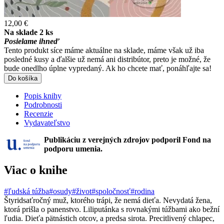
12,00 €
Na sklade 2 ks
Posielame ihneď
Tento produkt síce máme aktuálne na sklade, máme však už iba
posledné kusy a ďalšie už nemá ani distribútor, preto je možné, že
bude onedlho úplne vypredaný. Ak ho chcete mať, ponáhľajte sa!
Do košíka
Popis knihy
Podrobnosti
Recenzie
Vydavateľstvo
Publikáciu z verejných zdrojov podporil Fond na
podporu umenia.
Viac o knihe
#ľudská túžba
#osudy
#život
#spoločnosť
#rodina
Štyridsaťročný muž, ktorého trápi, že nemá dieťa. Nevydatá žena,
ktorá prišla o panenstvo. Liliputánka s rovnakými túžbami ako bežní
ľudia. Dieťa pätnástich otcov, a predsa sirota. Precitlivený chlapec,