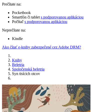
Prečítate na:
Pocketbook
Smartfón či tablet
s podporovanou aplikáciou
Počítač
s podporovanou aplikáciou
Neprečítate na:
Kindle
Ako čítať e-knihy zabezpečené cez Adobe DRM?
Knihy
Beletria
Spoločenská beletria
Syn tisícich otcov