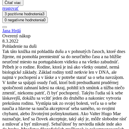
Čítať viac
reagovať
3 pozitívne hodnotenia
3
0 negatívne hodnotenia
0
Jana Hrdá
Overený nákup
8.3.2022
Pohladenie na duši
Tak táto knižka mi pohladila dušu a v pohnutých časoch, ktoré dnes
žijeme, mi pomohla premiestniť sa do neurčitého času a na bližšie
neurčené miesto na portugalskom vidieku a na všetko zabudnúť.
Príbeh je o rodine. Rodine, ktorá je iná ako všetky ostatné, nemá
biologické základy. Základ rodiny totiž netkvie len v DNA, ale
najmä v pochopení a v láske a v potrebe starať sa o seba navzájom.
V knihe sa spájajú osudy ľudí, ktorí boli predsudkami prudérnej
spoločnosti zahnaní kdesi na okraj, pohltil ich smútok a túžba niečo
zmeniť, niekomu patriť, či byť pochopený. Takýto ľudia sú k sebe
láskavejší, dokážu sa vcítiť jeden do druhého a nakoniec vytvoria
prekrásnu rodinu. Vystúpia tak zo svojej bolesti, veľa sa o sebe
naučia a hlavne sa naučia akceptovať seba samého, so svojimi
chybami, alebo životnými pošmyknutiami. Ako Valter Hugo Mae
naznačuje, keď sa človek akceptuje, taký aký je, môže slobodne rásť
a milovať a byť milovaný. Sebaľútosť by neviedla nikde inde ako