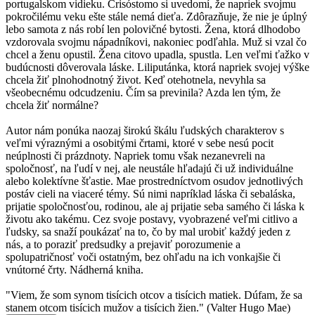
portugalskom vidieku. Crisóstomo si uvedomí, že napriek svojmu
pokročilému veku ešte stále nemá dieťa. Zdôrazňuje, že nie je úplný
lebo samota z nás robí len polovičné bytosti. Žena, ktorá dlhodobo
vzdorovala svojmu nápadníkovi, nakoniec podľahla. Muž si vzal čo
chcel a ženu opustil. Žena citovo upadla, spustla. Len veľmi ťažko v
budúcnosti dôverovala láske. Liliputánka, ktorá napriek svojej výške
chcela žiť plnohodnotný život. Keď otehotnela, nevyhla sa
všeobecnému odcudzeniu. Čím sa previnila? Azda len tým, že
chcela žiť normálne?
Autor nám ponúka naozaj širokú škálu ľudských charakterov s
veľmi výraznými a osobitými črtami, ktoré v sebe nesú pocit
neúplnosti či prázdnoty. Napriek tomu však nezanevreli na
spoločnosť, na ľudí v nej, ale neustále hľadajú či už individuálne
alebo kolektívne šťastie. Mae prostredníctvom osudov jednotlivých
postáv cieli na viaceré témy. Sú nimi napríklad láska či sebaláska,
prijatie spoločnosťou, rodinou, ale aj prijatie seba samého či láska k
životu ako takému. Cez svoje postavy, vyobrazené veľmi citlivo a
ľudsky, sa snaží poukázať na to, čo by mal urobiť každý jeden z
nás, a to poraziť predsudky a prejaviť porozumenie a
spolupatričnosť voči ostatným, bez ohľadu na ich vonkajšie či
vnútorné črty. Nádherná kniha.
"Viem, že som synom tisícich otcov a tisícich matiek. Dúfam, že sa
stanem otcom tisícich mužov a tisícich žien." (Valter Hugo Mae)