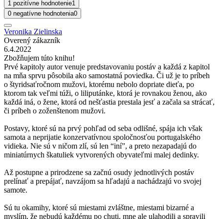
1 pozitívne hodnotenie
1
0 negatívne hodnotenia
0
Veronika Zielinska
Overený zákazník
6.4.2022
Zbožňujem túto knihu!
Prvé kapitoly autor venuje predstavovaniu postáv a každá z kapitol
na mňa sprvu pôsobila ako samostatná poviedka. Či už je to príbeh
o štyridsaťročnom mužovi, ktorému nebolo dopriate dieťa, po
ktorom tak veľmi túži, o liliputánke, ktorá je rovnakou ženou, ako
každá iná, o žene, ktorá od nešťastia prestala jesť a začala sa strácať,
či príbeh o zoženštenom mužovi.
Postavy, ktoré sú na prvý pohľad od seba odlišné, spája ich však
samota a neprijatie konzervatívnou spoločnosťou portugalského
vidieka. Nie sú v ničom zlí, sú len “iní”, a preto nezapadajú do
miniatúrnych škatuliek vytvorených obyvateľmi malej dedinky.
Až postupne a prirodzene sa začnú osudy jednotlivých postáv
prelínať a prepájať, navzájom sa hľadajú a nachádzajú vo svojej
samote.
Sú tu okamihy, ktoré sú miestami zvláštne, miestami bizarné a
myslím, že nebudú každému po chuti, mne ale ulahodili a spravili