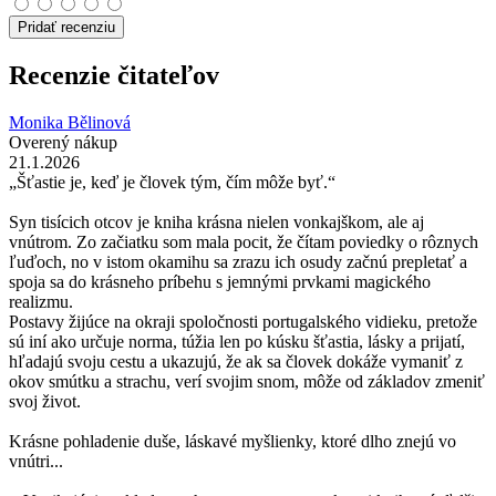
Pridať recenziu
Recenzie čitateľov
Monika Bělinová
Overený nákup
21.1.2026
„Šťastie je, keď je človek tým, čím môže byť.“
Syn tisícich otcov je kniha krásna nielen vonkajškom, ale aj
vnútrom. Zo začiatku som mala pocit, že čítam poviedky o rôznych
ľuďoch, no v istom okamihu sa zrazu ich osudy začnú prepletať a
spoja sa do krásneho príbehu s jemnými prvkami magického
realizmu.
Postavy žijúce na okraji spoločnosti portugalského vidieku, pretože
sú iní ako určuje norma, túžia len po kúsku šťastia, lásky a prijatí,
hľadajú svoju cestu a ukazujú, že ak sa človek dokáže vymaniť z
okov smútku a strachu, verí svojim snom, môže od základov zmeniť
svoj život.
Krásne pohladenie duše, láskavé myšlienky, ktoré dlho znejú vo
vnútri...