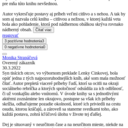
pre mňa túto knihu nevšednou.
Autor vykresľuje postavy aj príbeh veľmi citlivo a s nehou. A tak by
som aj nazvala celú knihu – citlivou a nežnou, v ktorej každá veta
bola ako pohladenie, ktorá pod nádhernou obálkou skrýva rovnako
nádherný obsah.
Čítať viac
reagovať
3 pozitívne hodnotenia
3
0 negatívne hodnotenia
0
Monika Strapáčová
Overený zákazník
30.3.2022
Syn tisícich otcov, vo výbornom preklade Lenky Cinkovej, bola
opäť jedna z tých najpozoruhodnejších kníh, aké som mala možnosť
čítať. Autor prepletá viaceré príbehy ľudí, ktorí sa ocitli na okraji
sociálneho rebríčka a ktorých spoločnosť odsúdila za ich odlišnosť,
či už vonkajšiu alebo vnútornú. V úvode knihy sa s jednotlivými
aktérmi zoznámime len okrajovo, postupne sa však ich príbehy
skrížia, odhaľujeme pozadie okolností, ktoré ich priviedli na cestu
osudu, ktorou kráčajú, a zároveň sa staneme svedkami toho, ako
každá postava, zohrá kľúčovú úlohu v živote tej ďalšej.
Dej je situovaný v neurčitom čase a na neurčitom mieste, niekde na