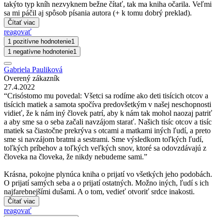
takýto typ kníh nezvyknem bežne čítať, tak ma kniha očarila. Veľmi
sa mi páčil aj spôsob písania autora (+ k tomu dobrý preklad).
Čítať viac
reagovať
1 pozitívne hodnotenie
1
1 negatívne hodnotenie
1
Gabriela Pauliková
Overený zákazník
27.4.2022
“Crisóstomo mu povedal: Všetci sa rodíme ako deti tisícich otcov a
tisícich matiek a samota spočíva predovšetkým v našej neschopnosti
vidieť, že k nám iný človek patrí, aby k nám tak mohol naozaj patriť
a aby sme sa o seba začali navzájom starať. Našich tisíc otcov a tisíc
matiek sa čiastočne prekrýva s otcami a matkami iných ľudí, a preto
sme si navzájom bratmi a sestrami. Sme výsledkom toľkých ľudí,
toľkých príbehov a toľkých veľkých snov, ktoré sa odovzdávajú z
človeka na človeka, že nikdy nebudeme sami.”
Krásna, pokojne plynúca kniha o prijatí vo všetkých jeho podobách.
O prijatí samých seba a o prijatí ostatných. Možno iných, ľudí s ich
najfarebnejšími dušami. A o tom, vedieť otvoriť srdce inakosti.
Čítať viac
reagovať