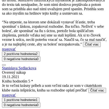
do hrobu. Množstvo filozofických myšlienok je zakomponovaných
do textu tak nenápadne, že som nimi doslova preplávala a potom
som sa pristihla ako nad nimi uvažujem pred spaním. Pristihla som
sa ako myslím na hrdinov tejto knihy a usmievam sa.
“Na utrpenie, na ktorom sme dokázali vystavať šťastie, treba
spomínať s láskou, zopakoval rozhodne. Iba toľko. Neživiť v sebe
bolesť, ale spomínať na ňu s úctou, pretože bola spúšťačom
zlepšenia, pretože vďaka nej sme sa stali lepšími. Ak si to človek
vezme k srdcu, necíti potrebu vracať sa. Naučil sa, čo sa mal naučiť,
a je na najlepšej ceste, aby sa bolesť nezopakovala.”
Čítať viac
reagovať
2 pozitívne hodnotenia
2
0 negatívne hodnotenia
0
Stanislava Sedlackova
Overený nákup
19.11.2021
Knihu hodnotím 5 *
Je to veľmi krásny príbeh a som veľmi rada ze som v citatelskom
klube nasla inšpiráciu, kniha sa rozhodne oplatí prečítať
Čítať viac
reagovať
1 pozitívne hodnotenie
1
0 negatívne hodnotenia
0