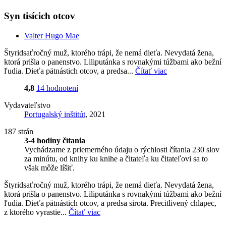
Syn tisícich otcov
Valter Hugo Mae
Štyridsaťročný muž, ktorého trápi, že nemá dieťa. Nevydatá žena,
ktorá prišla o panenstvo. Liliputánka s rovnakými túžbami ako bežní
ľudia. Dieťa pätnástich otcov, a predsa...
Čítať viac
4,8
14 hodnotení
Vydavateľstvo
Portugalský inštitút
, 2021
187 strán
3-4 hodiny čítania
Vychádzame z priemerného údaju o rýchlosti čítania 230 slov
za minútu, od knihy ku knihe a čitateľa ku čitateľovi sa to
však môže líšiť.
Štyridsaťročný muž, ktorého trápi, že nemá dieťa. Nevydatá žena,
ktorá prišla o panenstvo. Liliputánka s rovnakými túžbami ako bežní
ľudia. Dieťa pätnástich otcov, a predsa sirota. Precitlivený chlapec,
z ktorého vyrastie...
Čítať viac