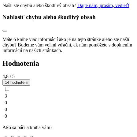
Našli ste chybu alebo škodlivý obsah?
Dajte nám, prosím, vedieť!
Nahlásiť chybu alebo škodlivý obsah
Máte o knihe viac informácií ako je na tejto stránke alebo ste našli
chybu? Budeme vám veľmi vďační, ak nám pomôžete s doplnením
informácií na našich stránkach.
Hodnotenia
4,8
/ 5
14 hodnotení
11
3
0
0
0
Ako sa páčila kniha vám?