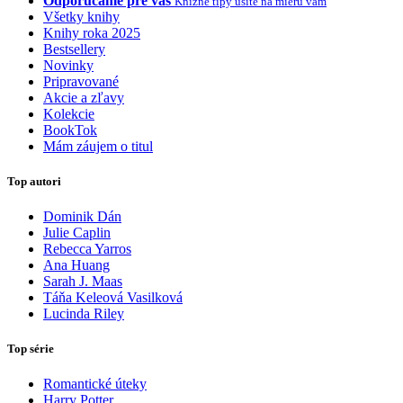
Odporúčame pre vás
Knižné tipy ušité na mieru vám
Všetky knihy
Knihy roka 2025
Bestsellery
Novinky
Pripravované
Akcie a zľavy
Kolekcie
BookTok
Mám záujem o titul
Top autori
Dominik Dán
Julie Caplin
Rebecca Yarros
Ana Huang
Sarah J. Maas
Táňa Keleová Vasilková
Lucinda Riley
Top série
Romantické úteky
Harry Potter