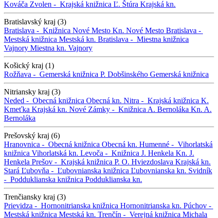
Kováča
Zvolen -
Krajská knižnica Ľ. Štúra
Krajská kn.
Bratislavský kraj (3)
Bratislava -
Knižnica Nové Mesto
Kn. Nové Mesto
Bratislava -
Mestská knižnica
Mestská kn.
Bratislava -
Miestna knižnica
Vajnory
Miestna kn. Vajnory
Košický kraj (1)
Rožňava -
Gemerská knižnica P. Dobšinského
Gemerská knižnica
Nitriansky kraj (3)
Neded -
Obecná knižnica
Obecná kn.
Nitra -
Krajská knižnica K.
Kmeťka
Krajská kn.
Nové Zámky -
Knižnica A. Bernoláka
Kn. A.
Bernoláka
Prešovský kraj (6)
Hranovnica -
Obecná knižnica
Obecná kn.
Humenné -
Vihorlatská
knižnica
Vihorlatská kn.
Levoča -
Knižnica J. Henkela
Kn. J.
Henkela
Prešov -
Krajská knižnica P. O. Hviezdoslava
Krajská kn.
Stará Ľubovňa -
Ľubovnianska knižnica
Ľubovnianska kn.
Svidník
-
Podduklianska knižnica
Podduklianska kn.
Trenčiansky kraj (3)
Prievidza -
Hornonitrianska knižnica
Hornonitrianska kn.
Púchov -
Mestská knižnica
Mestská kn.
Trenčín -
Verejná knižnica Michala