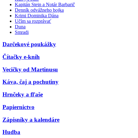
Kapitán Stein a Notár Barbarič
Denník odvážneho bojka
Krimi Dominika Dána
Učím sa rozprávať
Duna
Smradi
Darčekové poukážky
Čítačky e-kníh
Vecičky od Martinusu
Káva, čaj a pochutiny
Hrnčeky a fľaše
Papiernictvo
Zápisníky a kalendáre
Hudba