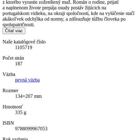
z ktorého vyrastie zoženštený muž. Román o rodine, prijatí
a naplnenom živote prepája osudy postáv žijúcich na
portugalskom vidieku, na okraji spoločnosti, kde na vylúčenie stačí
akákoľvek odchýlka od normy, a zdôrazňuje túžbu človeka po
spolupatričnosti.
Čítať viac
Naše katalógové číslo
1105719
Počet strán
187
Väzba
pevná väzba
Rozmer
134×207 mm
Hmotnosť
335 g
ISBN
9788099967053
Rok vydania