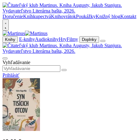
Doručenie
Kníhkupectvá
Knihovrátok
Poukážky
Knižný blog
Kontakt
E-knihy
Audioknihy
Hry
Filmy
Knihy
Doplnky
Vyhľadávanie
Prihlásiť