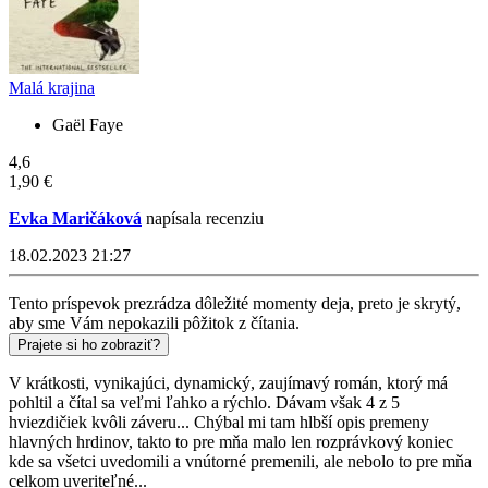
Malá krajina
Gaël Faye
4,6
1,90 €
Evka Maričáková
napísala recenziu
18.02.2023 21:27
Tento príspevok prezrádza dôležité momenty deja, preto je skrytý,
aby sme Vám nepokazili pôžitok z čítania.
Prajete si ho zobraziť?
V krátkosti, vynikajúci, dynamický, zaujímavý román, ktorý má
pohltil a čítal sa veľmi ľahko a rýchlo. Dávam však 4 z 5
hviezdičiek kvôli záveru... Chýbal mi tam hlbší opis premeny
hlavných hrdinov, takto to pre mňa malo len rozprávkový koniec
kde sa všetci uvedomili a vnútorné premenili, ale nebolo to pre mňa
celkom uveriteľné...