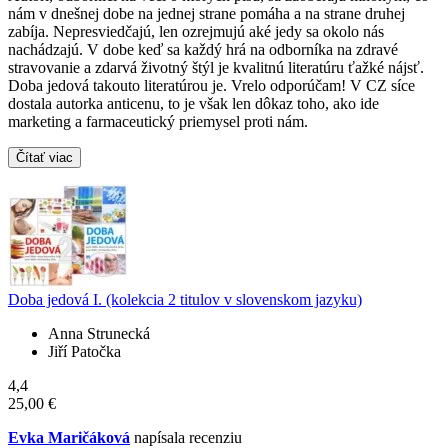
nám v dnešnej dobe na jednej strane pomáha a na strane druhej
zabíja. Nepresviedčajú, len ozrejmujú aké jedy sa okolo nás
nachádzajú. V dobe keď sa každý hrá na odborníka na zdravé
stravovanie a zdarvá životný štýl je kvalitnú literatúru ťažké nájsť.
Doba jedová takouto literatúrou je. Vrelo odporúčam! V CZ síce
dostala autorka anticenu, to je však len dôkaz toho, ako ide
marketing a farmaceutický priemysel proti nám.
Čítať viac
Doba jedová I. (kolekcia 2 titulov v slovenskom jazyku)
Anna Strunecká
Jiří Patočka
4,4
25,00 €
Evka Maričáková
napísala recenziu