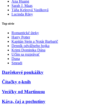
Ana Huang
Sarah J. Maas
Táňa Keleová Vasilková
Lucinda Riley
Top série
Romantické úteky
Harry Potter
Kapitán Stein a Notár Barbarič
Denník odvážneho bojka
Krimi Dominika Dána
Učím sa rozprávať
Duna
Smradi
Darčekové poukážky
Čítačky e-kníh
Vecičky od Martinusu
Káva, čaj a pochutiny