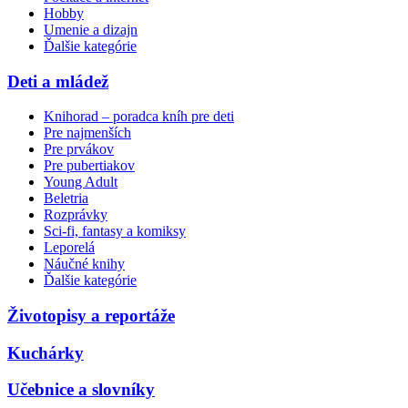
Hobby
Umenie a dizajn
Ďalšie kategórie
Deti a mládež
Knihorad – poradca kníh pre deti
Pre najmenších
Pre prvákov
Pre pubertiakov
Young Adult
Beletria
Rozprávky
Sci-fi, fantasy a komiksy
Leporelá
Náučné knihy
Ďalšie kategórie
Životopisy a reportáže
Kuchárky
Učebnice a slovníky