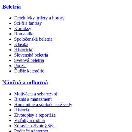
Beletria
Detektívky, trilery a horory
Sci-fi a fantasy
Komiksy
Romantika
Spoločenská beletria
Klasika
Historické
Slovenská beletria
Svetová beletria
Poézia
Ďalšie kategórie
Náučná a odborná
Motivácia a sebarozvoj
Biznis a manažment
Humanitné a spoločenské vedy
História
Životopisy a reportáže
Vzťahy a rodina
Zdravie a životný štýl
Počítače a internet