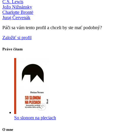
C.S. Lewis
Jožo Nižnánsky
Charlotte Brontë
Juraj Červenák
Páči sa vám tento profil a chceli by ste mať podobný?
Založiť si profil
Práve čítam
So slonom na pleciach
O mne