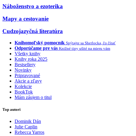
Náboženstvo a ezoterika
Mapy a cestovanie
Cudzojazyčná literatúra
Knihomoľský pomocník
Spýtajte sa Sherlocka, čo čítať
Odporúčame pre vás
Knižné tipy ušité na mieru vám
Všetky knihy
Knihy roka 2025
Bestsellery
Novinky
Pripravované
Akcie a zľavy
Kolekcie
BookTok
Mám záujem o titul
Top autori
Dominik Dán
Julie Caplin
Rebecca Yarros