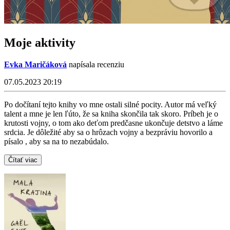
Moje aktivity
Evka Maričáková
napísala recenziu
07.05.2023 20:19
Po dočítaní tejto knihy vo mne ostali silné pocity. Autor má veľký
talent a mne je len ľúto, že sa kniha skončila tak skoro. Príbeh je o
krutosti vojny, o tom ako deťom predčasne ukončuje detstvo a láme
srdcia. Je dôležité aby sa o hrôzach vojny a bezpráviu hovorilo a
písalo , aby sa na to nezabúdalo.
Čítať viac