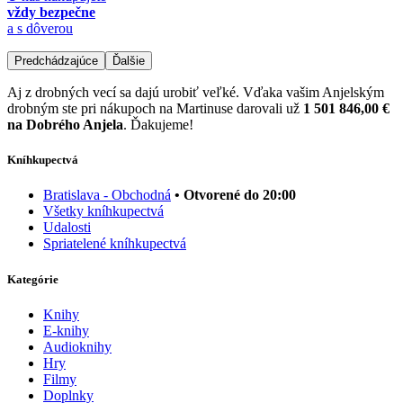
vždy bezpečne
a s dôverou
Predchádzajúce
Ďalšie
Aj z drobných vecí sa dajú urobiť veľké. Vďaka vašim Anjelským
drobným ste pri nákupoch na Martinuse darovali už
1 501 846,00 €
na Dobrého Anjela
. Ďakujeme!
Kníhkupectvá
Bratislava - Obchodná
• Otvorené do 20:00
Všetky kníhkupectvá
Udalosti
Spriatelené kníhkupectvá
Kategórie
Knihy
E-knihy
Audioknihy
Hry
Filmy
Doplnky