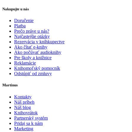
Nakupujte u nás
Doručenie
Platba
Prečo práve u nás?
Najčastejšie otázky
Rezervácia v kníhkupectve
Ako čítať e-knihy
Ako počúvať audioknihy
Pre školy a knižnice
Reklamácie
Knihomoľský pomocník
Odstúpiť od zmluvy
Martinus
Kontakty
Náš príbeh
Náš blog
Knihovrátok
Partnerský systém
Pridaj sa k nám
Marketing