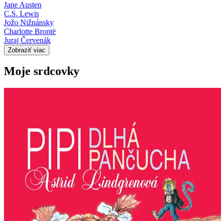
Jane Austen
C.S. Lewis
Jožo Nižnánsky
Charlotte Brontë
Juraj Červenák
Zobraziť viac
Moje srdcovky