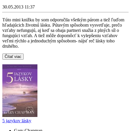
30.05.2013 11:37
Túto mini knižku by som odporučila všetkým párom a tiež ľuďom
hľadajúcich životnú lásku. Pútavým spôsobom vysvetľuje, prečo
vzťahy nefungujú, aj keď sa obaja partneri snažia z plných síl o
fungujúci vzťah. A tiež môže dopomôcť k vylepšeniu vzťahov
veľmi rýchlo a jednoduchým spôsobom- nájsť reč lásky toho
druhého.
Čítať viac
5 jazykov lásky
Gary Chapman