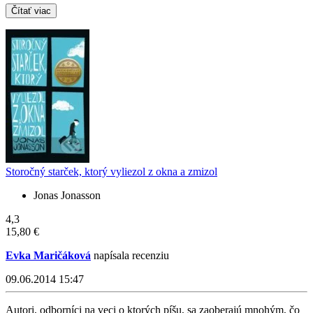
Čítať viac
Storočný starček, ktorý vyliezol z okna a zmizol
Jonas Jonasson
4,3
15,80 €
Evka Maričáková
napísala recenziu
09.06.2014 15:47
Autori, odborníci na veci o ktorých píšu, sa zaoberajú mnohým, čo