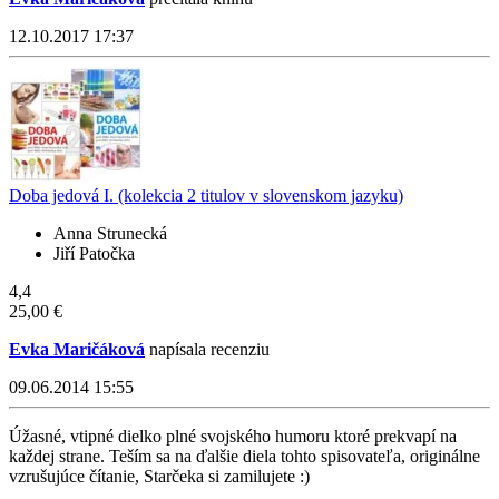
12.10.2017 17:37
Doba jedová I. (kolekcia 2 titulov v slovenskom jazyku)
Anna Strunecká
Jiří Patočka
4,4
25,00 €
Evka Maričáková
napísala recenziu
09.06.2014 15:55
Úžasné, vtipné dielko plné svojského humoru ktoré prekvapí na
každej strane. Teším sa na ďalšie diela tohto spisovateľa, originálne
vzrušujúce čítanie, Starčeka si zamilujete :)