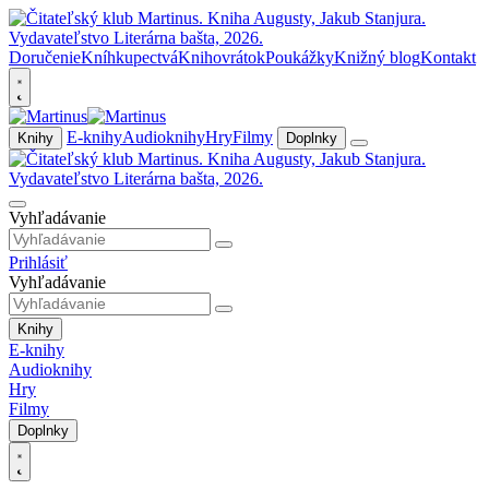
Doručenie
Kníhkupectvá
Knihovrátok
Poukážky
Knižný blog
Kontakt
E-knihy
Audioknihy
Hry
Filmy
Knihy
Doplnky
Vyhľadávanie
Prihlásiť
Vyhľadávanie
Knihy
E-knihy
Audioknihy
Hry
Filmy
Doplnky