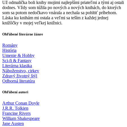
Už odmalička boli knihy mojimi najlepšími priateľmi a tými aj ostali
dodnes. Vždy som túžila po nových a nových knihách, do ktorých
som sa potom nedočkavo vnárala a nechala sa pohltiť príbehom.
Láska ku knihám mi ostala a veľmi sa teším z každej jednej
knižôčky v mojej veľkej knižnici.
Obľúbené literárne žánre
Romány
História
Umenie & Hobby
Sci-fi & Fantasy
Literárna klasika
Náboženstvo, cirkev
Zdravý životný štýl
Odborná literatúra
Obľúbení autori
Arthur Conan Doyle
J.R.R. Tolkien
Francine Rivers
William Shakespeare
Jane Austen