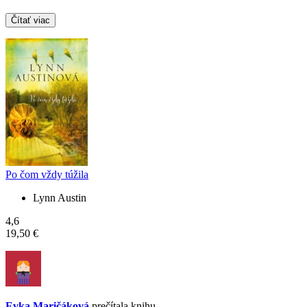
Čítať viac
Po čom vždy túžila
Lynn Austin
4,6
19,50 €
Evka Maričáková
prečítala knihu