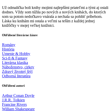
Už odmalička boli knihy mojimi najlepšími priateľmi a tými aj ostali
dodnes. Vždy som túžila po nových a nových knihách, do ktorých
som sa potom nedočkavo vnárala a nechala sa pohltiť príbehom.
Láska ku knihám mi ostala a veľmi sa teším z každej jednej
knižôčky v mojej veľkej knižnici.
Obľúbené literárne žánre
Romány
História
Umenie & Hobby
Sci-fi & Fantasy
Literárna klasika
Náboženstvo, cirkev
Zdravý životný štýl
Odborná literatúra
Obľúbení autori
Arthur Conan Doyle
J.R.R. Tolkien
Francine Rivers
William Shakespeare