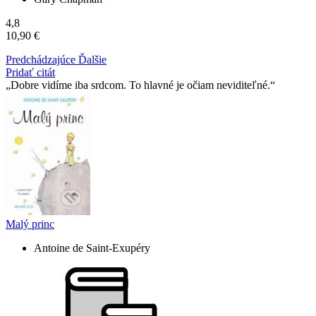
4,8
10,90 €
Predchádzajúce
Ďalšie
Pridať citát
Dobre vidíme iba srdcom. To hlavné je očiam neviditeľné.
Malý princ
Antoine de Saint-Exupéry