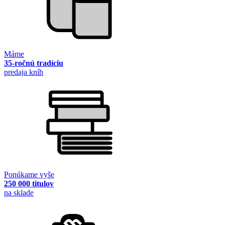
Máme
35-ročnú tradíciu
predaja kníh
Ponúkame vyše
250 000 titulov
na sklade