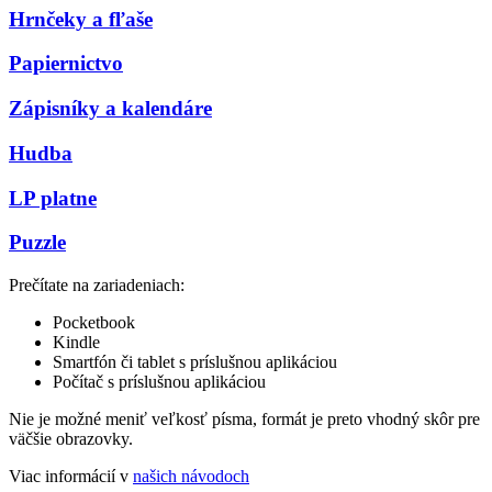
Hrnčeky a fľaše
Papiernictvo
Zápisníky a kalendáre
Hudba
LP platne
Puzzle
Prečítate na zariadeniach:
Pocketbook
Kindle
Smartfón či tablet s príslušnou aplikáciou
Počítač s príslušnou aplikáciou
Nie je možné meniť veľkosť písma, formát je preto vhodný skôr pre
väčšie obrazovky.
Viac informácií v
našich návodoch