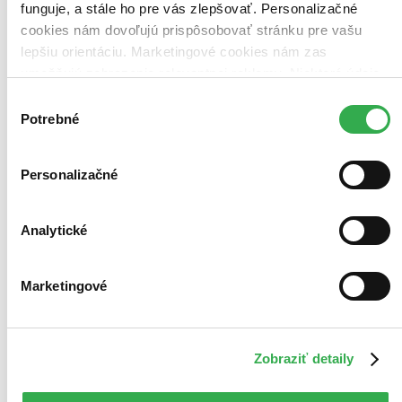
funguje, a stále ho pre vás zlepšovať. Personalizačné
cookies nám dovoľujú prispôsobovať stránku pre vašu
lepšiu orientáciu. Marketingové cookies nám zas
umožňujú zobrazenie relevantnej reklamy. Niektoré údaje
zdieľame aj s tretími stranami. Veľmi by nám pomohlo,
Výber
keby sme mohli používať všetky tieto cookies. Ďakujeme!
Potrebné
súhlasu
Personalizačné
Analytické
Marketingové
Zobraziť detaily