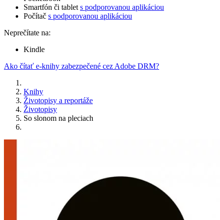
Smartfón či tablet
s podporovanou aplikáciou
Počítač
s podporovanou aplikáciou
Neprečítate na:
Kindle
Ako čítať e-knihy zabezpečené cez Adobe DRM?
Knihy
Životopisy a reportáže
Životopisy
So slonom na pleciach