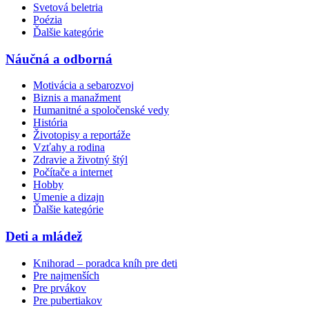
Svetová beletria
Poézia
Ďalšie kategórie
Náučná a odborná
Motivácia a sebarozvoj
Biznis a manažment
Humanitné a spoločenské vedy
História
Životopisy a reportáže
Vzťahy a rodina
Zdravie a životný štýl
Počítače a internet
Hobby
Umenie a dizajn
Ďalšie kategórie
Deti a mládež
Knihorad – poradca kníh pre deti
Pre najmenších
Pre prvákov
Pre pubertiakov