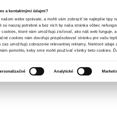
es a kontaktnými údajmi?
našom webe správate, a mohli vám zobraziť tie najlepšie tipy n
é sú naozaj potrebné a bez nich by naša stránka vôbec nefung
 cookies, ktoré nám umožňujú zisťovať, ako náš web funguje, a 
ačné cookies nám dovoľujú prispôsobovať stránku pre vašu lepši
zas umožňujú zobrazenie relevantnej reklamy. Niektoré údaje z
y nám pomohlo, keby sme mohli používať všetky tieto cookies. 
ersonalizačné
Analytické
Marketi