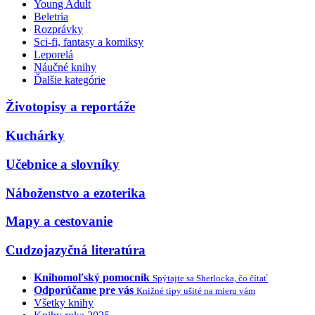
Young Adult
Beletria
Rozprávky
Sci-fi, fantasy a komiksy
Leporelá
Náučné knihy
Ďalšie kategórie
Životopisy a reportáže
Kuchárky
Učebnice a slovníky
Náboženstvo a ezoterika
Mapy a cestovanie
Cudzojazyčná literatúra
Knihomoľský pomocník
Spýtajte sa Sherlocka, čo čítať
Odporúčame pre vás
Knižné tipy ušité na mieru vám
Všetky knihy