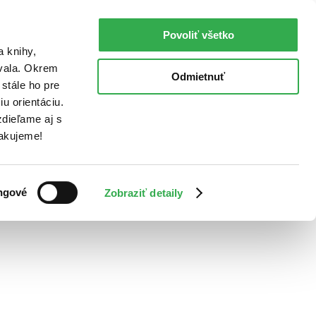
Povoliť všetko
a knihy,
ovala. Okrem
Odmietnuť
stále ho pre
u orientáciu.
dieľame aj s
Ďakujeme!
ngové
Zobraziť detaily