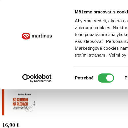
Doručenie
Kníhkupectvá
Knihovrátok
Poukážky
Knižný blog
Kontakt
Môžeme pracovať s cooki
Aby sme vedeli, ako sa na 
zbierame cookies. Niektor
E-knihy
Audioknihy
Hry
Filmy
Knihy
Doplnky
toho používame analytické
vás zlepšovať. Personaliz
Vyhľadávanie
Marketingové cookies nám 
tretími stranami. Veľmi b
Prihlásiť
Výber
Potrebné
P
súhlasu
16,90 €