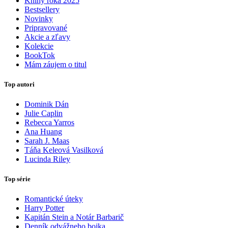
Knihy roka 2025
Bestsellery
Novinky
Pripravované
Akcie a zľavy
Kolekcie
BookTok
Mám záujem o titul
Top autori
Dominik Dán
Julie Caplin
Rebecca Yarros
Ana Huang
Sarah J. Maas
Táňa Keleová Vasilková
Lucinda Riley
Top série
Romantické úteky
Harry Potter
Kapitán Stein a Notár Barbarič
Denník odvážneho bojka