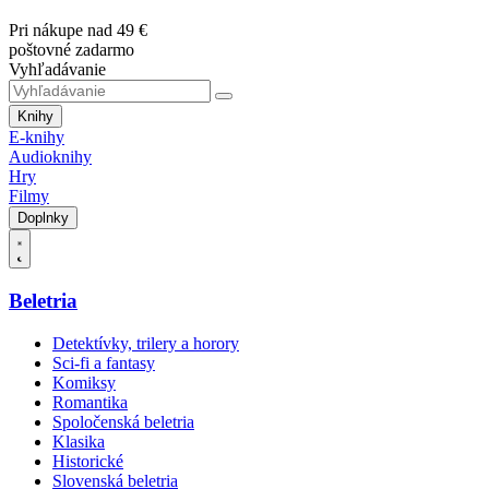
Pri nákupe nad 49 €
poštovné zadarmo
Vyhľadávanie
Knihy
E-knihy
Audioknihy
Hry
Filmy
Doplnky
Beletria
Detektívky, trilery a horory
Sci-fi a fantasy
Komiksy
Romantika
Spoločenská beletria
Klasika
Historické
Slovenská beletria