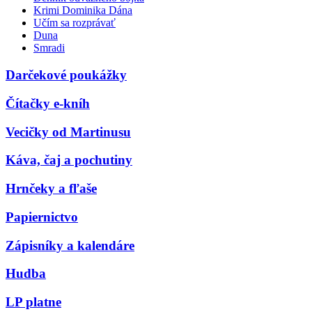
Krimi Dominika Dána
Učím sa rozprávať
Duna
Smradi
Darčekové poukážky
Čítačky e-kníh
Vecičky od Martinusu
Káva, čaj a pochutiny
Hrnčeky a fľaše
Papiernictvo
Zápisníky a kalendáre
Hudba
LP platne