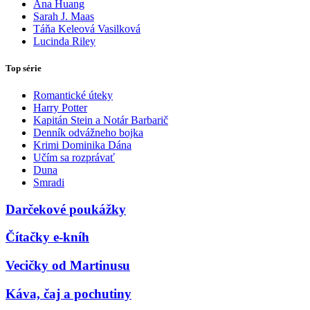
Ana Huang
Sarah J. Maas
Táňa Keleová Vasilková
Lucinda Riley
Top série
Romantické úteky
Harry Potter
Kapitán Stein a Notár Barbarič
Denník odvážneho bojka
Krimi Dominika Dána
Učím sa rozprávať
Duna
Smradi
Darčekové poukážky
Čítačky e-kníh
Vecičky od Martinusu
Káva, čaj a pochutiny