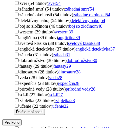
zver (54 titulov)
zver
54
záhadná smrť (54 titulov)
záhadná smrť
54
záhadné okolnosti (54 titulov)
záhadné okolnosti
54
detektívny náboj (54 titulov)
detektívny náboj
54
boj so zločinom (46 titulov)
boj so zločinom
46
western (39 titulov)
western
39
angličtina (39 titulov)
angličtina
39
svetová klasika (38 titulov)
svetová klasika
38
anglická detektívka (37 titulov)
anglická detektívka
37
záhada (31 titulov)
záhada
31
dobrodružstvo (30 titulov)
dobrodružstvo
30
fantasy (29 titulov)
fantasy
29
dinosaury (28 titulov)
dinosaury
28
veda (28 titulov)
veda
28
expedícia (28 titulov)
expedícia
28
prírodné vedy (28 titulov)
prírodné vedy
28
sci-fi (27 titulov)
sci-fi
27
zápletka (23 titulov)
zápletka
23
učenie (22 titulov)
učenie
22
Ďalšie možnosti
Pre koho