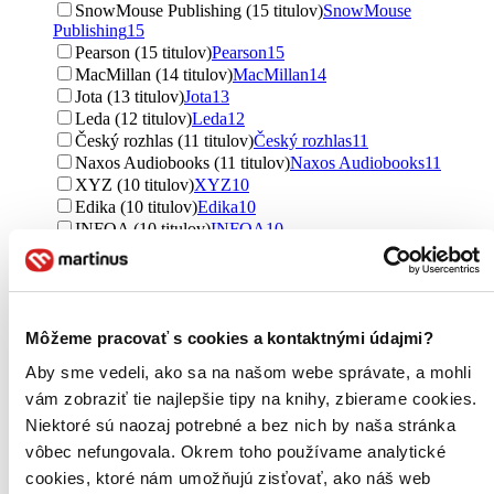
SnowMouse Publishing (15 titulov)
SnowMouse
Publishing
15
Pearson (15 titulov)
Pearson
15
MacMillan (14 titulov)
MacMillan
14
Jota (13 titulov)
Jota
13
Leda (12 titulov)
Leda
12
Český rozhlas (11 titulov)
Český rozhlas
11
Naxos Audiobooks (11 titulov)
Naxos Audiobooks
11
XYZ (10 titulov)
XYZ
10
Edika (10 titulov)
Edika
10
INFOA (10 titulov)
INFOA
10
Slovart (9 titulov)
Slovart
9
AudioStory (9 titulov)
AudioStory
9
Eminent (9 titulov)
Eminent
9
Vintage (9 titulov)
Vintage
9
Môžeme pracovať s cookies a kontaktnými údajmi?
Pan Macmillan (9 titulov)
Pan Macmillan
9
Tebenas (9 titulov)
Tebenas
9
Aby sme vedeli, ako sa na našom webe správate, a mohli
BBC Books (8 titulov)
BBC Books
8
vám zobraziť tie najlepšie tipy na knihy, zbierame cookies.
Arcturus (8 titulov)
Arcturus
8
Niektoré sú naozaj potrebné a bez nich by naša stránka
Slovenské pedagogické nakladateľstvo - Mladé letá (7
titulov)
Slovenské pedagogické nakladateľstvo - Mladé letá
7
vôbec nefungovala. Okrem toho používame analytické
Európa (7 titulov)
Európa
7
cookies, ktoré nám umožňujú zisťovať, ako náš web
Supraphon (7 titulov)
Supraphon
7