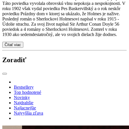
Táto poviedka vyvolala obrovskú vlnu nepokoja a nespokojnosti. V
roku 1902 však vydal poviedku Pes Baskervillský a o rok neskôr
poviedku Prázdny dom v ktorej sa ukázalo, že Holmes je nažive.
Posledný román o Sherlockovi Holmesovi napísal v roku 1915 -
Údolie strachu. Za svoj život napísal Sir Arthur Conan Doyle 56
poviedok a 4 romány o Sherlockovi Holmesovi. Zomrel v roku
1930 ako sedemdesiatročný, ale vo svojich dielach žije dodnes.
Čítať viac
Zoradiť
Bestsellery
Top hodnotené
Novinky
Najdrahšie
Najlacnejšie
Najvyššia zľava