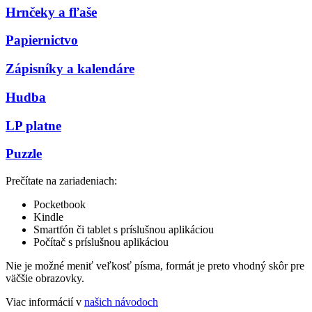
Hrnčeky a fľaše
Papiernictvo
Zápisníky a kalendáre
Hudba
LP platne
Puzzle
Prečítate na zariadeniach:
Pocketbook
Kindle
Smartfón či tablet s príslušnou aplikáciou
Počítač s príslušnou aplikáciou
Nie je možné meniť veľkosť písma, formát je preto vhodný skôr pre
väčšie obrazovky.
Viac informácií v
našich návodoch