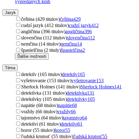
vypredaných kníh
Jazyk
čeština (429 titulov)
čeština
429
cudzí jazyk (412 titulov)
cudzí jazyk
412
angličtina (396 titulov)
angličtina
396
slovenčina (112 titulov)
slovenčina
112
nemčina (14 titulov)
nemčina
14
španielčina (2 tituly)
španielčina
2
Ďalšie možnosti
Téma
detektív (165 titulov)
detektív
165
vyšetrovanie (153 titulov)
vyšetrovanie
153
Sherlock Holmes (141 titulov)
Sherlock Holmes
141
detektívka (131 titulov)
detektívka
131
detektívky (105 titulov)
detektívky
105
napätie (68 titulov)
napätie
68
vraždy (66 titulov)
vraždy
66
tajomstvo (64 titulov)
tajomstvo
64
detektívi (61 titulov)
detektívi
61
horor (55 titulov)
horor
55
ľudská krutosť (55 titulov)
ľudská krutosť
55