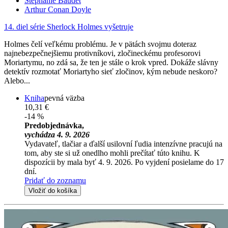
Stephanie Baudet
Arthur Conan Doyle
14. diel série
Sherlock Holmes vyšetruje
Holmes čelí veľkému problému. Je v pätách svojmu doteraz
najnebezpečnejšiemu protivníkovi, zločineckému profesorovi
Moriartymu, no zdá sa, že ten je stále o krok vpred. Dokáže slávny
detektív rozmotať Moriartyho sieť zločinov, kým nebude neskoro?
Alebo...
Kniha
pevná väzba
10,31 €
-14 %
Predobjednávka,
vychádza 4. 9. 2026
Vydavateľ, tlačiar a ďalší usilovní ľudia intenzívne pracujú na
tom, aby ste si už onedlho mohli prečítať túto knihu. K
dispozícii by mala byť 4. 9. 2026. Po vyjdení posielame do 17
dní.
Pridať do zoznamu
Vložiť do košíka