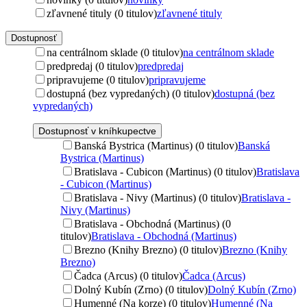
zľavnené tituly (0 titulov)
zľavnené tituly
Dostupnosť
na centrálnom sklade (0 titulov)
na centrálnom sklade
predpredaj (0 titulov)
predpredaj
pripravujeme (0 titulov)
pripravujeme
dostupná (bez vypredaných) (0 titulov)
dostupná (bez
vypredaných)
Dostupnosť v kníhkupectve
Banská Bystrica (Martinus) (0 titulov)
Banská
Bystrica (Martinus)
Bratislava - Cubicon (Martinus) (0 titulov)
Bratislava
- Cubicon (Martinus)
Bratislava - Nivy (Martinus) (0 titulov)
Bratislava -
Nivy (Martinus)
Bratislava - Obchodná (Martinus) (0
titulov)
Bratislava - Obchodná (Martinus)
Brezno (Knihy Brezno) (0 titulov)
Brezno (Knihy
Brezno)
Čadca (Arcus) (0 titulov)
Čadca (Arcus)
Dolný Kubín (Zrno) (0 titulov)
Dolný Kubín (Zrno)
Humenné (Na korze) (0 titulov)
Humenné (Na