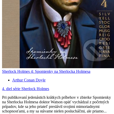
Sherlock Holmes 4: Spomienky na Sherlocka Holmesa
Arthur Conan Doyle
4. diel série
Sherlock Holmes
Pri publikovaní jedenástich krátkych príbehov v zbierke Spomienky
na Sherlocka Holmesa doktor Watson opäť vychádzal z početných
prípadov, kde sa jeho priateľ preslávil svojimi mimoriadnymi
schopnosťami, a my sa stávame nielen poslucháčmi, ale priamo...