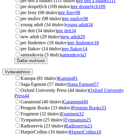
pre deti a mládež (111 titulov)
pre deti a mládež
111
pre dospelých (109 titulov)
pre dospelých
109
pre ženy (98 titulov)
pre ženy
98
pre mužov (98 titulov)
pre mužov
98
young adult (34 titulov)
young adult
34
pre deti (34 titulov)
pre deti
34
new adult (29 titulov)
new adult
29
pre študentov (18 titulov)
pre študentov
18
pre žiakov (14 titulov)
pre žiakov
14
samoukovia (3 tituly)
samoukovia
3
Ďalšie možnosti
Vydavateľstvo
Kanopa (81 titulov)
Kanopa
81
Saga Egmont (57 titulov)
Saga Egmont
57
Oxford University Press (44 titulov)
Oxford University
Press
44
Garamond (40 titulov)
Garamond
40
Penguin Books (33 titulov)
Penguin Books
33
Fragment (32 titulov)
Fragment
32
Tympanum (25 titulov)
Tympanum
25
Radioservis (23 titulov)
Radioservis
23
HarperCollins (16 titulov)
HarperCollins
16