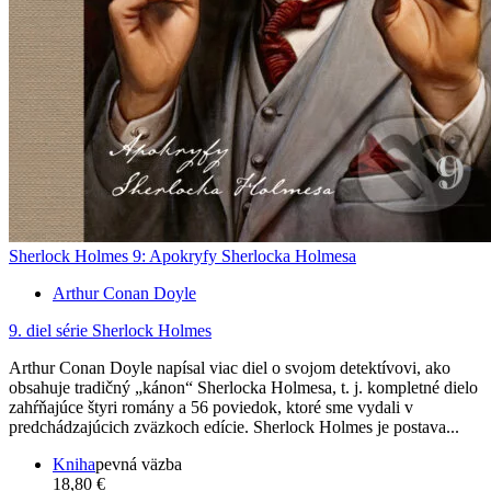
Sherlock Holmes 9: Apokryfy Sherlocka Holmesa
Arthur Conan Doyle
9. diel série
Sherlock Holmes
Arthur Conan Doyle napísal viac diel o svojom detektívovi, ako
obsahuje tradičný „kánon“ Sherlocka Holmesa, t. j. kompletné dielo
zahŕňajúce štyri romány a 56 poviedok, ktoré sme vydali v
predchádzajúcich zväzkoch edície. Sherlock Holmes je postava...
Kniha
pevná väzba
18,80 €