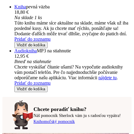
Kniha
pevná väzba
18,80 €
Na sklade 1 ks
Túto knihu máme síce aktuálne na sklade, máme však už iba
posledné kusy. Ak ju chcete mať rýchlo, ponáhľajte sa!
Dodanie ďalších môže trvať dlhšie, zvyčajne do piatich dní.
Pridať do zoznamu
Vložiť do košíka
Audiokniha
MP3 na stiahnutie
12,95 €
Ihneď na stiahnutie
Chcete vyskúšať čítanie ušami? Na vypočutie audioknihy
vám postačí telefón. Pre čo najjednoduchšie počúvanie
odporúčame našu aplikáciu. Viac informácii
nájdete tu
.
Pridať do zoznamu
Vložiť do košíka
Chcete poradiť knihu?
Náš pomocník Sherlock vám ju s radosťou vypátra!
Knihomoľský pomocník