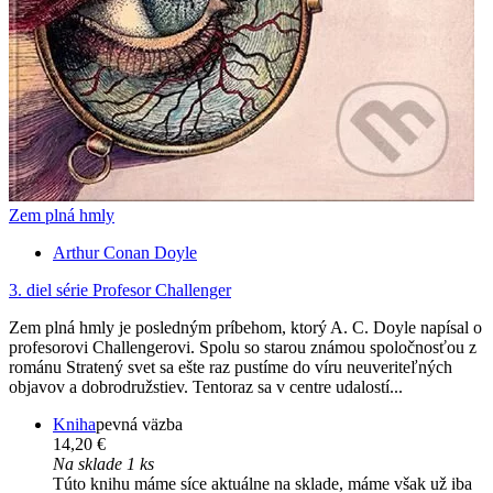
Zem plná hmly
Arthur Conan Doyle
3. diel série
Profesor Challenger
Zem plná hmly je posledným príbehom, ktorý A. C. Doyle napísal o
profesorovi Challengerovi. Spolu so starou známou spoločnosťou z
románu Stratený svet sa ešte raz pustíme do víru neuveriteľných
objavov a dobrodružstiev. Tentoraz sa v centre udalostí...
Kniha
pevná väzba
14,20 €
Na sklade 1 ks
Túto knihu máme síce aktuálne na sklade, máme však už iba