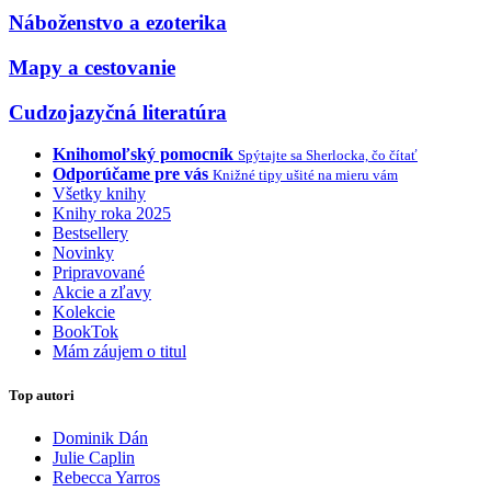
Náboženstvo a ezoterika
Mapy a cestovanie
Cudzojazyčná literatúra
Knihomoľský pomocník
Spýtajte sa Sherlocka, čo čítať
Odporúčame pre vás
Knižné tipy ušité na mieru vám
Všetky knihy
Knihy roka 2025
Bestsellery
Novinky
Pripravované
Akcie a zľavy
Kolekcie
BookTok
Mám záujem o titul
Top autori
Dominik Dán
Julie Caplin
Rebecca Yarros