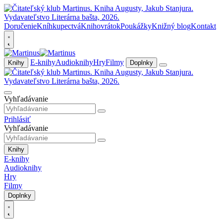
Doručenie
Kníhkupectvá
Knihovrátok
Poukážky
Knižný blog
Kontakt
E-knihy
Audioknihy
Hry
Filmy
Knihy
Doplnky
Vyhľadávanie
Prihlásiť
Vyhľadávanie
Knihy
E-knihy
Audioknihy
Hry
Filmy
Doplnky