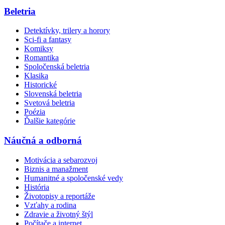
Beletria
Detektívky, trilery a horory
Sci-fi a fantasy
Komiksy
Romantika
Spoločenská beletria
Klasika
Historické
Slovenská beletria
Svetová beletria
Poézia
Ďalšie kategórie
Náučná a odborná
Motivácia a sebarozvoj
Biznis a manažment
Humanitné a spoločenské vedy
História
Životopisy a reportáže
Vzťahy a rodina
Zdravie a životný štýl
Počítače a internet