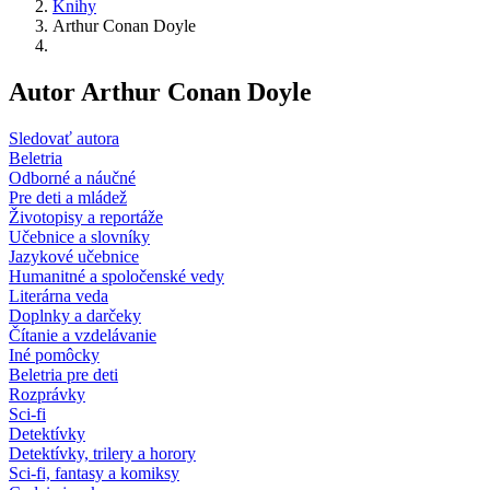
Knihy
Arthur Conan Doyle
Autor Arthur Conan Doyle
Sledovať autora
Beletria
Odborné a náučné
Pre deti a mládež
Životopisy a reportáže
Učebnice a slovníky
Jazykové učebnice
Humanitné a spoločenské vedy
Literárna veda
Doplnky a darčeky
Čítanie a vzdelávanie
Iné pomôcky
Beletria pre deti
Rozprávky
Sci-fi
Detektívky
Detektívky, trilery a horory
Sci-fi, fantasy a komiksy