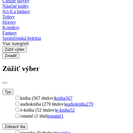
Cudzie jazyky
Náučné knihy
Sci-fi a fantasy
Trilery
Horory
Komiksy
Fantasy
Spoločenská beletria
Viac kategórií
Zúžiť výber
Zoradiť
Zúžiť výber
Typ
kniha (567 titulov)
kniha
567
audiokniha (279 titulov)
audiokniha
279
e-kniha (52 titulov)
e-kniha
52
ostatné (1 titul)
ostatné
1
Zobraziť iba
novinky (0 titulov)
novinky