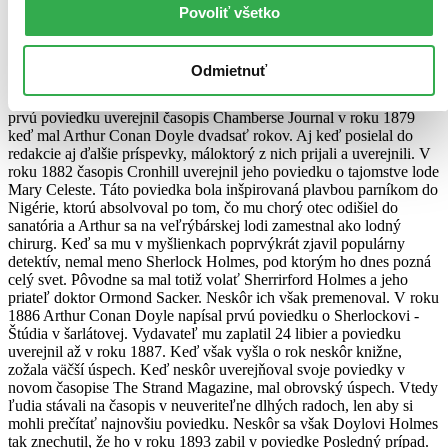
Povoliť všetko
Sir Arthur Conan Doyle 1859-1930
Autor mnohých slávnych diel o výnimočnom detektívovi sa narodil
Odmietnuť
v Edinburgu v Škótsku ako štvrtý potomok. Absolvoval štúdium na
internátnej základnej škole a neskôr aj na lekárskej univerzite. Jeho
prvú poviedku uverejnil časopis Chamberse Journal v roku 1879
keď mal Arthur Conan Doyle dvadsať rokov. Aj keď posielal do
redakcie aj ďalšie príspevky, máloktorý z nich prijali a uverejnili. V
roku 1882 časopis Cronhill uverejnil jeho poviedku o tajomstve lode
Mary Celeste. Táto poviedka bola inšpirovaná plavbou parníkom do
Nigérie, ktorú absolvoval po tom, čo mu chorý otec odišiel do
sanatória a Arthur sa na veľrýbárskej lodi zamestnal ako lodný
chirurg. Keď sa mu v myšlienkach poprvýkrát zjavil populárny
detektív, nemal meno Sherlock Holmes, pod ktorým ho dnes pozná
celý svet. Pôvodne sa mal totiž volať Sherrirford Holmes a jeho
priateľ doktor Ormond Sacker. Neskôr ich však premenoval. V roku
1886 Arthur Conan Doyle napísal prvú poviedku o Sherlockovi -
Štúdia v šarlátovej. Vydavateľ mu zaplatil 24 libier a poviedku
uverejnil až v roku 1887. Keď však vyšla o rok neskôr knižne,
zožala väčší úspech. Keď neskôr uverejňoval svoje poviedky v
novom časopise The Strand Magazine, mal obrovský úspech. Vtedy
ľudia stávali na časopis v neuveriteľne dlhých radoch, len aby si
mohli prečítať najnovšiu poviedku. Neskôr sa však Doylovi Holmes
tak znechutil, že ho v roku 1893 zabil v poviedke Posledný prípad.