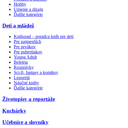
Hobby
Umenie a dizajn
Ďalšie kategórie
Deti a mládež
Knihorad – poradca kníh pre deti
Pre najmenších
Pre prvákov
Pre pubertiakov
Young Adult
Beletria
Rozprávky
Sci-fi, fantasy a komiksy
Leporelá
Náučné knihy
Ďalšie kategórie
Životopisy a reportáže
Kuchárky
Učebnice a slovníky