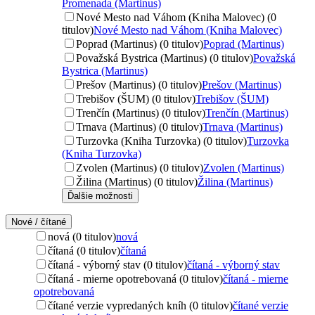
Promenada (Martinus)
Nové Mesto nad Váhom (Kniha Malovec) (0
titulov)
Nové Mesto nad Váhom (Kniha Malovec)
Poprad (Martinus) (0 titulov)
Poprad (Martinus)
Považská Bystrica (Martinus) (0 titulov)
Považská
Bystrica (Martinus)
Prešov (Martinus) (0 titulov)
Prešov (Martinus)
Trebišov (ŠUM) (0 titulov)
Trebišov (ŠUM)
Trenčín (Martinus) (0 titulov)
Trenčín (Martinus)
Trnava (Martinus) (0 titulov)
Trnava (Martinus)
Turzovka (Kniha Turzovka) (0 titulov)
Turzovka
(Kniha Turzovka)
Zvolen (Martinus) (0 titulov)
Zvolen (Martinus)
Žilina (Martinus) (0 titulov)
Žilina (Martinus)
Ďalšie možnosti
Nové / čítané
nová (0 titulov)
nová
čítaná (0 titulov)
čítaná
čítaná - výborný stav (0 titulov)
čítaná - výborný stav
čítaná - mierne opotrebovaná (0 titulov)
čítaná - mierne
opotrebovaná
čítané verzie vypredaných kníh (0 titulov)
čítané verzie