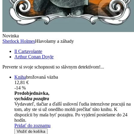
Novinka
Sherlock Holmes
Hlavolamy a záhady
Il Cartavolante
Arthur Conan Doyle
Preverte si svoje schopnosti so slávnym detektívom!...
Kniha
brožovaná väzba
12,81 €
-14 %
Predobjednávka,
vychádza pozajtra
Vydavateľ, tlačiar a ďalší usilovní ľudia intenzívne pracujú na
tom, aby ste si už onedlho mohli prečítať túto knihu. K
dispozícii by mala byť pozajtra. Po vyjdení posielame do 24
hodín.
Pridať do zoznamu
Vložiť do košíka