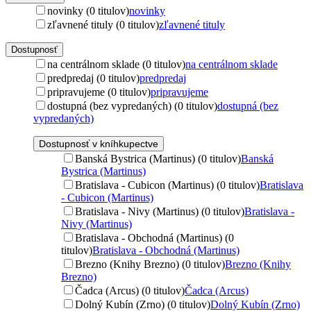
novinky (0 titulov)
novinky
zľavnené tituly (0 titulov)
zľavnené tituly
Dostupnosť
na centrálnom sklade (0 titulov)
na centrálnom sklade
predpredaj (0 titulov)
predpredaj
pripravujeme (0 titulov)
pripravujeme
dostupná (bez vypredaných) (0 titulov)
dostupná (bez
vypredaných)
Dostupnosť v kníhkupectve
Banská Bystrica (Martinus) (0 titulov)
Banská
Bystrica (Martinus)
Bratislava - Cubicon (Martinus) (0 titulov)
Bratislava
- Cubicon (Martinus)
Bratislava - Nivy (Martinus) (0 titulov)
Bratislava -
Nivy (Martinus)
Bratislava - Obchodná (Martinus) (0
titulov)
Bratislava - Obchodná (Martinus)
Brezno (Knihy Brezno) (0 titulov)
Brezno (Knihy
Brezno)
Čadca (Arcus) (0 titulov)
Čadca (Arcus)
Dolný Kubín (Zrno) (0 titulov)
Dolný Kubín (Zrno)