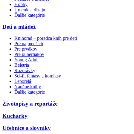
Hobby
Umenie a dizajn
Ďalšie kategórie
Deti a mládež
Knihorad – poradca kníh pre deti
Pre najmenších
Pre prvákov
Pre pubertiakov
Young Adult
Beletria
Rozprávky
Sci-fi, fantasy a komiksy
Leporelá
Náučné knihy
Ďalšie kategórie
Životopisy a reportáže
Kuchárky
Učebnice a slovníky