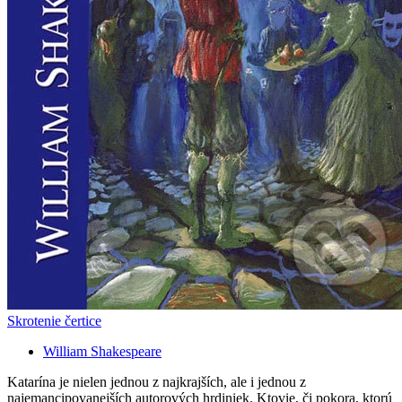
Skrotenie čertice
William Shakespeare
Katarína je nielen jednou z najkrajších, ale i jednou z
najemancipovanejších autorových hrdiniek. Ktovie, či pokora, ktorú