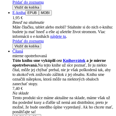
Pridať do zoznamu
Vložiť do košíka
E-kniha
EPUB
MOBI
1,95 €
Ihneď na stiahnutie
Máte čítačku, tablet alebo mobil? Stiahnite si do nich e-knihu:
budete ju mať hneď a ešte aj ušetríte život stromom. Viac
informácii o e-knihách
nájdete tu
.
Pridať do zoznamu
Vložiť do košíka
Čítaná
mierne opotrebovaná
Túto knihu sme vykúpili cez
Knihovrátok
a je mierne
opotrebovaná.
Na tejto knihe už síce poznať, že ju niekto
čítal, môže jej chýbať prebal, nie je však poškodená tak, aby
to akokoľvek znižovalo zážitok z jej obsahu. Knihu sme
označili nálepkou, ktorá môže na niektorých obaloch
zanechať stopy.
7,40 €
Na sklade
Tento produkt síce máme aktuálne na sklade, máme však už
iba posledné kusy a ďalšie už nemá ani distribútor, preto je
možné, že bude onedlho úplne vypredaný. Ak ho chcete mať,
ponáhľajte sa!