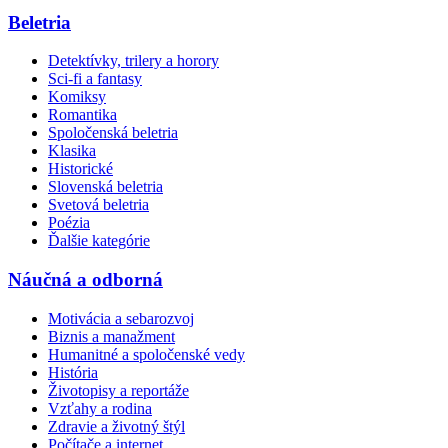
Beletria
Detektívky, trilery a horory
Sci-fi a fantasy
Komiksy
Romantika
Spoločenská beletria
Klasika
Historické
Slovenská beletria
Svetová beletria
Poézia
Ďalšie kategórie
Náučná a odborná
Motivácia a sebarozvoj
Biznis a manažment
Humanitné a spoločenské vedy
História
Životopisy a reportáže
Vzťahy a rodina
Zdravie a životný štýl
Počítače a internet