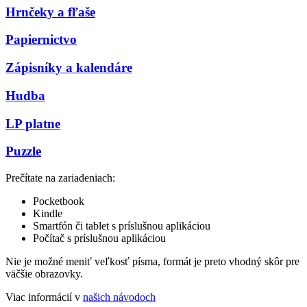
Hrnčeky a fľaše
Papiernictvo
Zápisníky a kalendáre
Hudba
LP platne
Puzzle
Prečítate na zariadeniach:
Pocketbook
Kindle
Smartfón či tablet s príslušnou aplikáciou
Počítač s príslušnou aplikáciou
Nie je možné meniť veľkosť písma, formát je preto vhodný skôr pre
väčšie obrazovky.
Viac informácií v
našich návodoch