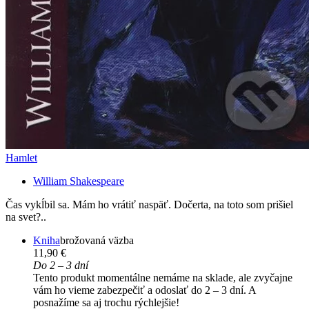
Hamlet
William Shakespeare
Čas vykĺbil sa. Mám ho vrátiť naspäť. Dočerta, na toto som prišiel
na svet?..
Kniha
brožovaná väzba
11,90 €
Do 2 – 3 dní
Tento produkt momentálne nemáme na sklade, ale zvyčajne
vám ho vieme zabezpečiť a odoslať do 2 – 3 dní. A
posnažíme sa aj trochu rýchlejšie!