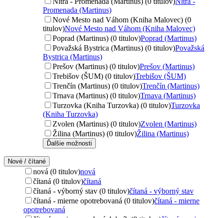
Nitra - Promenada (Martinus) (0 titulov)
Nitra -
Promenada (Martinus)
Nové Mesto nad Váhom (Kniha Malovec) (0
titulov)
Nové Mesto nad Váhom (Kniha Malovec)
Poprad (Martinus) (0 titulov)
Poprad (Martinus)
Považská Bystrica (Martinus) (0 titulov)
Považská
Bystrica (Martinus)
Prešov (Martinus) (0 titulov)
Prešov (Martinus)
Trebišov (ŠUM) (0 titulov)
Trebišov (ŠUM)
Trenčín (Martinus) (0 titulov)
Trenčín (Martinus)
Trnava (Martinus) (0 titulov)
Trnava (Martinus)
Turzovka (Kniha Turzovka) (0 titulov)
Turzovka
(Kniha Turzovka)
Zvolen (Martinus) (0 titulov)
Zvolen (Martinus)
Žilina (Martinus) (0 titulov)
Žilina (Martinus)
Ďalšie možnosti
Nové / čítané
nová (0 titulov)
nová
čítaná (0 titulov)
čítaná
čítaná - výborný stav (0 titulov)
čítaná - výborný stav
čítaná - mierne opotrebovaná (0 titulov)
čítaná - mierne
opotrebovaná