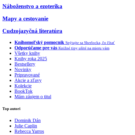
Náboženstvo a ezoterika
Mapy a cestovanie
Cudzojazyčná literatúra
Knihomoľský pomocník
Spýtajte sa Sherlocka, čo čítať
Odporúčame pre vás
Knižné tipy ušité na mieru vám
Všetky knihy
Knihy roka 2025
Bestsellery
Novinky
Pripravované
Akcie a zľavy
Kolekcie
BookTok
Mám záujem o titul
Top autori
Dominik Dán
Julie Caplin
Rebecca Yarros