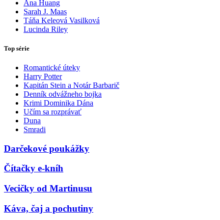
Ana Huang
Sarah J. Maas
Táňa Keleová Vasilková
Lucinda Riley
Top série
Romantické úteky
Harry Potter
Kapitán Stein a Notár Barbarič
Denník odvážneho bojka
Krimi Dominika Dána
Učím sa rozprávať
Duna
Smradi
Darčekové poukážky
Čítačky e-kníh
Vecičky od Martinusu
Káva, čaj a pochutiny