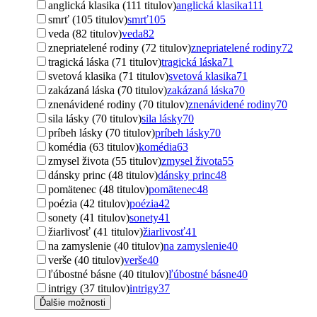
anglická klasika (111 titulov)
anglická klasika
111
smrť (105 titulov)
smrť
105
veda (82 titulov)
veda
82
znepriatelené rodiny (72 titulov)
znepriatelené rodiny
72
tragická láska (71 titulov)
tragická láska
71
svetová klasika (71 titulov)
svetová klasika
71
zakázaná láska (70 titulov)
zakázaná láska
70
znenávidené rodiny (70 titulov)
znenávidené rodiny
70
sila lásky (70 titulov)
sila lásky
70
príbeh lásky (70 titulov)
príbeh lásky
70
komédia (63 titulov)
komédia
63
zmysel života (55 titulov)
zmysel života
55
dánsky princ (48 titulov)
dánsky princ
48
pomätenec (48 titulov)
pomätenec
48
poézia (42 titulov)
poézia
42
sonety (41 titulov)
sonety
41
žiarlivosť (41 titulov)
žiarlivosť
41
na zamyslenie (40 titulov)
na zamyslenie
40
verše (40 titulov)
verše
40
ľúbostné básne (40 titulov)
ľúbostné básne
40
intrigy (37 titulov)
intrigy
37
Ďalšie možnosti