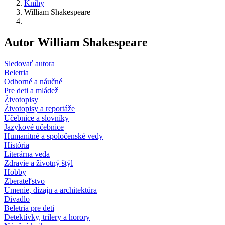
Knihy
William Shakespeare
Autor William Shakespeare
Sledovať autora
Beletria
Odborné a náučné
Pre deti a mládež
Životopisy
Životopisy a reportáže
Učebnice a slovníky
Jazykové učebnice
Humanitné a spoločenské vedy
História
Literárna veda
Zdravie a životný štýl
Hobby
Zberateľstvo
Umenie, dizajn a architektúra
Divadlo
Beletria pre deti
Detektívky, trilery a horory