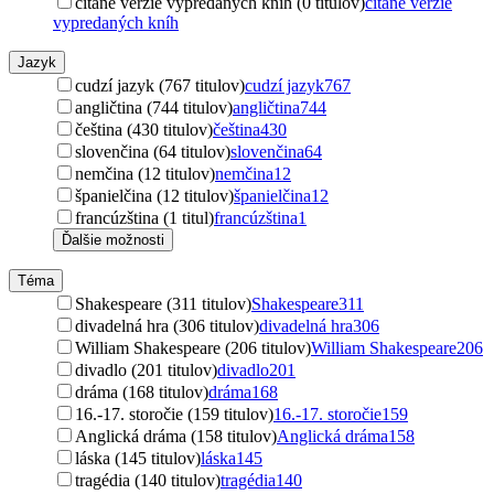
čítané verzie vypredaných kníh (0 titulov)
čítané verzie
vypredaných kníh
Jazyk
cudzí jazyk (767 titulov)
cudzí jazyk
767
angličtina (744 titulov)
angličtina
744
čeština (430 titulov)
čeština
430
slovenčina (64 titulov)
slovenčina
64
nemčina (12 titulov)
nemčina
12
španielčina (12 titulov)
španielčina
12
francúzština (1 titul)
francúzština
1
Ďalšie možnosti
Téma
Shakespeare (311 titulov)
Shakespeare
311
divadelná hra (306 titulov)
divadelná hra
306
William Shakespeare (206 titulov)
William Shakespeare
206
divadlo (201 titulov)
divadlo
201
dráma (168 titulov)
dráma
168
16.-17. storočie (159 titulov)
16.-17. storočie
159
Anglická dráma (158 titulov)
Anglická dráma
158
láska (145 titulov)
láska
145
tragédia (140 titulov)
tragédia
140