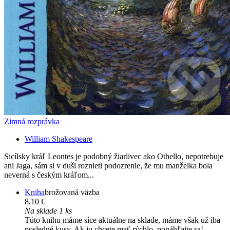
Zimná rozprávka
William Shakespeare
Sicílsky kráľ Leontes je podobný žiarlivec ako Othello, nepotrebuje
ani Jaga, sám si v duši roznieti podozrenie, že mu manželka bola
neverná s českým kráľom...
Kniha
brožovaná väzba
8,10 €
Na sklade 1 ks
Túto knihu máme síce aktuálne na sklade, máme však už iba
posledné kusy. Ak ju chcete mať rýchlo, ponáhľajte sa!