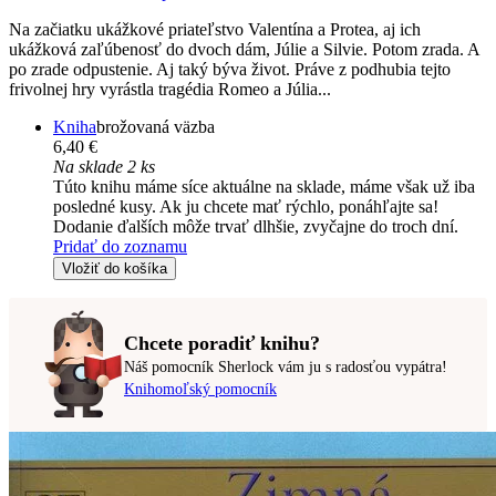
Na začiatku ukážkové priateľstvo Valentína a Protea, aj ich
ukážková zaľúbenosť do dvoch dám, Júlie a Silvie. Potom zrada. A
po zrade odpustenie. Aj taký býva život. Práve z podhubia tejto
frivolnej hry vyrástla tragédia Romeo a Júlia...
Kniha
brožovaná väzba
6,40 €
Na sklade 2 ks
Túto knihu máme síce aktuálne na sklade, máme však už iba
posledné kusy. Ak ju chcete mať rýchlo, ponáhľajte sa!
Dodanie ďalších môže trvať dlhšie, zvyčajne do troch dní.
Pridať do zoznamu
Vložiť do košíka
Chcete poradiť knihu?
Náš pomocník Sherlock vám ju s radosťou vypátra!
Knihomoľský pomocník