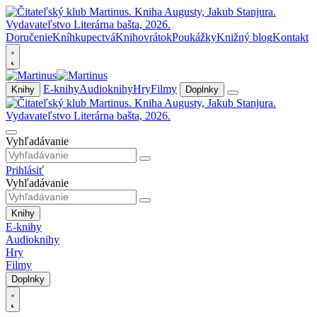
Doručenie
Kníhkupectvá
Knihovrátok
Poukážky
Knižný blog
Kontakt
E-knihy
Audioknihy
Hry
Filmy
Knihy
Doplnky
Vyhľadávanie
Prihlásiť
Vyhľadávanie
Knihy
E-knihy
Audioknihy
Hry
Filmy
Doplnky