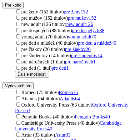
Pre koho
pre ženy (152 titulov)
pre ženy
152
pre mužov (152 titulov)
pre mužov
152
new adult (126 titulov)
new adult
126
pre dospelých (88 titulov)
pre dospelých
88
young adult (70 titulov)
young adult
70
pre deti a mládež (40 titulov)
pre deti a mládež
40
pre žiakov (20 titulov)
pre žiakov
20
pre študentov (14 titulov)
pre študentov
14
pre náročných (1 titul)
pre náročných
1
pre deti (1 titul)
pre deti
1
Ďalšie možnosti
Vydavateľstvo
Romeo (75 titulov)
Romeo
75
Atlantis (64 titulov)
Atlantis
64
Oxford University Press (63 titulov)
Oxford University
Press
63
Penguin Books (40 titulov)
Penguin Books
40
Cambridge University Press (40 titulov)
Cambridge
University Press
40
Artur (33 titulov)
Artur
33