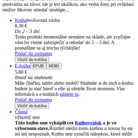
predvádza na záver, nie je len ukážkou, ako vedia ženy pri ovládaní
mužov šikovne striedať stratégie...
Kniha
brožovaná väzba
8,30 €
Do 2 – 3 dní
Tento produkt momentálne nemáme na sklade, ale zvyčajne
vám ho vieme zabezpečiť a odoslať do 2 – 3 dní. A
posnažíme sa aj trochu rýchlejšie!
Pridať do zoznamu
Vložiť do košíka
E-kniha
EPUB
MOBI
5,80 €
Ihneď na stiahnutie
Máte čítačku, tablet alebo mobil? Stiahnite si do nich e-knihu:
budete ju mať hneď a ešte aj ušetríte život stromom. Viac
informácii o e-knihách
nájdete tu
.
Pridať do zoznamu
Vložiť do košíka
Čítaná
výborný stav
Túto knihu sme vykúpili cez
Knihovrátok
a je vo
výbornom stave.
Rozdiel medzi touto knihou a novou by ste
asi ani nespoznali. Knihu sme označili nálepkou, ktorá môže