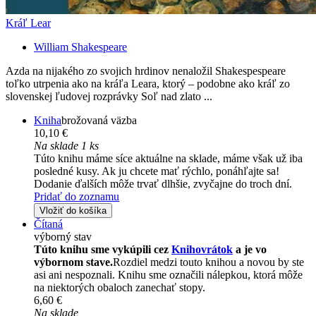
Kráľ Lear
William Shakespeare
Azda na nijakého zo svojich hrdinov nenaložil Shakespespeare
toľko utrpenia ako na kráľa Leara, ktorý – podobne ako kráľ zo
slovenskej ľudovej rozprávky Soľ nad zlato ...
Kniha
brožovaná väzba
10,10 €
Na sklade 1 ks
Túto knihu máme síce aktuálne na sklade, máme však už iba
posledné kusy. Ak ju chcete mať rýchlo, ponáhľajte sa!
Dodanie ďalších môže trvať dlhšie, zvyčajne do troch dní.
Pridať do zoznamu
Vložiť do košíka
Čítaná
výborný stav
Túto knihu sme vykúpili cez
Knihovrátok
a je vo
výbornom stave.
Rozdiel medzi touto knihou a novou by ste
asi ani nespoznali. Knihu sme označili nálepkou, ktorá môže
na niektorých obaloch zanechať stopy.
6,60 €
Na sklade