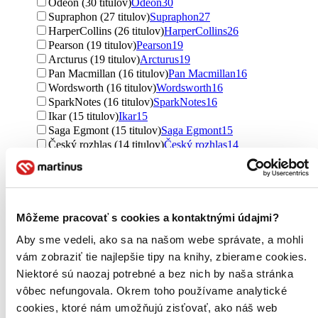
Odeon (30 titulov)
Odeon
30
Supraphon (27 titulov)
Supraphon
27
HarperCollins (26 titulov)
HarperCollins
26
Pearson (19 titulov)
Pearson
19
Arcturus (19 titulov)
Arcturus
19
Pan Macmillan (16 titulov)
Pan Macmillan
16
Wordsworth (16 titulov)
Wordsworth
16
SparkNotes (16 titulov)
SparkNotes
16
Ikar (15 titulov)
Ikar
15
Saga Egmont (15 titulov)
Saga Egmont
15
Český rozhlas (14 titulov)
Český rozhlas
14
Simon & Schuster (12 titulov)
Simon & Schuster
12
Naxos Audiobooks (12 titulov)
Naxos Audiobooks
12
Espasa (11 titulov)
Espasa
11
West Margin Press (11 titulov)
West Margin Press
11
Academia (10 titulov)
Academia
10
Môžeme pracovať s cookies a kontaktnými údajmi?
Bloomsbury (10 titulov)
Bloomsbury
10
Aby sme vedeli, ako sa na našom webe správate, a mohli
MacMillan (10 titulov)
MacMillan
10
vám zobraziť tie najlepšie tipy na knihy, zbierame cookies.
Wordsworth Editions (10 titulov)
Wordsworth Editions
10
Random House (9 titulov)
Random House
9
Niektoré sú naozaj potrebné a bez nich by naša stránka
Collins (9 titulov)
Collins
9
vôbec nefungovala. Okrem toho používame analytické
Vyšehrad (8 titulov)
Vyšehrad
8
cookies, ktoré nám umožňujú zisťovať, ako náš web
Classic (8 titulov)
Classic
8