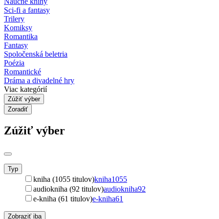
Náučné knihy
Sci-fi a fantasy
Trilery
Komiksy
Romantika
Fantasy
Spoločenská beletria
Poézia
Romantické
Dráma a divadelné hry
Viac kategórií
Zúžiť výber
Zoradiť
Zúžiť výber
Typ
kniha (1055 titulov)
kniha
1055
audiokniha (92 titulov)
audiokniha
92
e-kniha (61 titulov)
e-kniha
61
Zobraziť iba