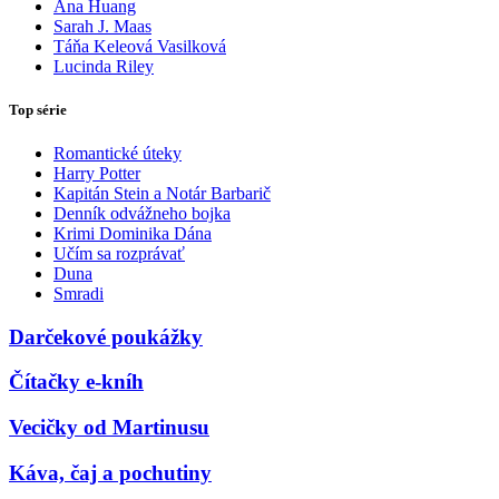
Ana Huang
Sarah J. Maas
Táňa Keleová Vasilková
Lucinda Riley
Top série
Romantické úteky
Harry Potter
Kapitán Stein a Notár Barbarič
Denník odvážneho bojka
Krimi Dominika Dána
Učím sa rozprávať
Duna
Smradi
Darčekové poukážky
Čítačky e-kníh
Vecičky od Martinusu
Káva, čaj a pochutiny