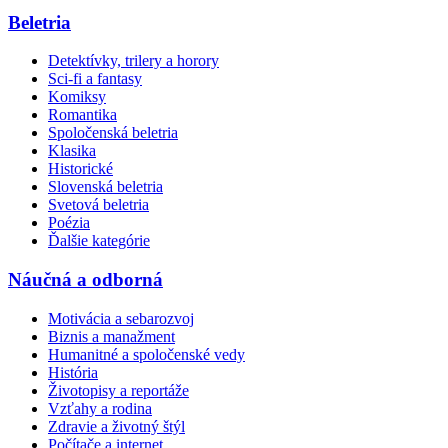
Beletria
Detektívky, trilery a horory
Sci-fi a fantasy
Komiksy
Romantika
Spoločenská beletria
Klasika
Historické
Slovenská beletria
Svetová beletria
Poézia
Ďalšie kategórie
Náučná a odborná
Motivácia a sebarozvoj
Biznis a manažment
Humanitné a spoločenské vedy
História
Životopisy a reportáže
Vzťahy a rodina
Zdravie a životný štýl
Počítače a internet