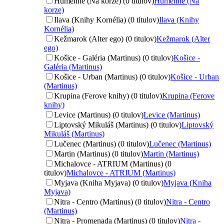
Humenné (Na korze) (0 titulov)
Humenné (Na
korze)
Ilava (Knihy Kornélia) (0 titulov)
Ilava (Knihy
Kornélia)
Kežmarok (Alter ego) (0 titulov)
Kežmarok (Alter
ego)
Košice - Galéria (Martinus) (0 titulov)
Košice -
Galéria (Martinus)
Košice - Urban (Martinus) (0 titulov)
Košice - Urban
(Martinus)
Krupina (Ferove knihy) (0 titulov)
Krupina (Ferove
knihy)
Levice (Martinus) (0 titulov)
Levice (Martinus)
Liptovský Mikuláš (Martinus) (0 titulov)
Liptovský
Mikuláš (Martinus)
Lučenec (Martinus) (0 titulov)
Lučenec (Martinus)
Martin (Martinus) (0 titulov)
Martin (Martinus)
Michalovce - ATRIUM (Martinus) (0
titulov)
Michalovce - ATRIUM (Martinus)
Myjava (Kniha Myjava) (0 titulov)
Myjava (Kniha
Myjava)
Nitra - Centro (Martinus) (0 titulov)
Nitra - Centro
(Martinus)
Nitra - Promenada (Martinus) (0 titulov)
Nitra -