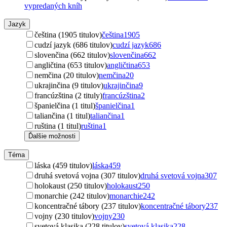
vypredaných kníh
Jazyk
čeština (1905 titulov)
čeština
1905
cudzí jazyk (686 titulov)
cudzí jazyk
686
slovenčina (662 titulov)
slovenčina
662
angličtina (653 titulov)
angličtina
653
nemčina (20 titulov)
nemčina
20
ukrajinčina (9 titulov)
ukrajinčina
9
francúzština (2 tituly)
francúzština
2
španielčina (1 titul)
španielčina
1
taliančina (1 titul)
taliančina
1
ruština (1 titul)
ruština
1
Ďalšie možnosti
Téma
láska (459 titulov)
láska
459
druhá svetová vojna (307 titulov)
druhá svetová vojna
307
holokaust (250 titulov)
holokaust
250
monarchie (242 titulov)
monarchie
242
koncentračné tábory (237 titulov)
koncentračné tábory
237
vojny (230 titulov)
vojny
230
svetová klasika (228 titulov)
svetová klasika
228