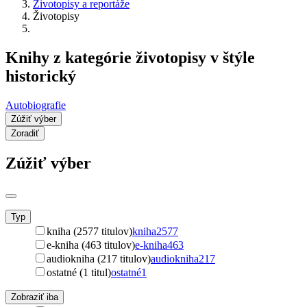
Životopisy a reportáže
Životopisy
Knihy z kategórie životopisy v štýle
historický
Autobiografie
Zúžiť výber
Zoradiť
Zúžiť výber
Typ
kniha (2577 titulov)
kniha
2577
e-kniha (463 titulov)
e-kniha
463
audiokniha (217 titulov)
audiokniha
217
ostatné (1 titul)
ostatné
1
Zobraziť iba