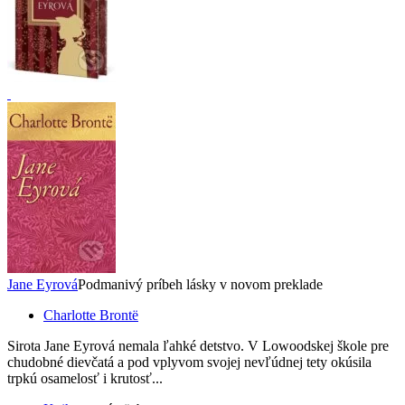
Jane Eyrová
Podmanivý príbeh lásky v novom preklade
Charlotte Brontë
Sirota Jane Eyrová nemala ľahké detstvo. V Lowoodskej škole pre
chudobné dievčatá a pod vplyvom svojej nevľúdnej tety okúsila
trpkú osamelosť i krutosť...