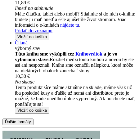
11,89 €
Ihneď na stiahnutie
Máte čítačku, tablet alebo mobil? Stiahnite si do nich e-knihu:
budete ju mať hneď a ešte aj ušetríte život stromom. Viac
informácii o e-knihách
nájdete tu
.
Pridať do zoznamu
Vložiť do košíka
Čítaná
výborný stav
Túto knihu sme vykúpili cez
Knihovrátok
a je vo
výbornom stave.
Rozdiel medzi touto knihou a novou by ste
asi ani nespoznali. Knihu sme označili nálepkou, ktorá môže
na niektorých obaloch zanechať stopy.
10,30 €
Na sklade
Tento produkt síce máme aktuálne na sklade, máme však už
iba posledné kusy a ďalšie už nemá ani distribútor, preto je
možné, že bude onedlho úplne vypredaný. Ak ho chcete mať,
ponáhľajte sa!
Vložiť do košíka
Ďalšie formáty