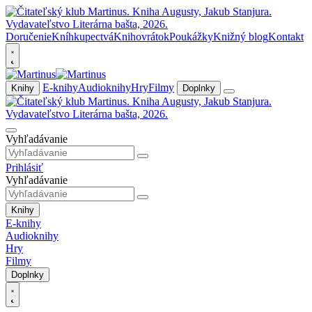
Doručenie
Kníhkupectvá
Knihovrátok
Poukážky
Knižný blog
Kontakt
E-knihy
Audioknihy
Hry
Filmy
Knihy
Doplnky
Vyhľadávanie
Prihlásiť
Vyhľadávanie
Knihy
E-knihy
Audioknihy
Hry
Filmy
Doplnky