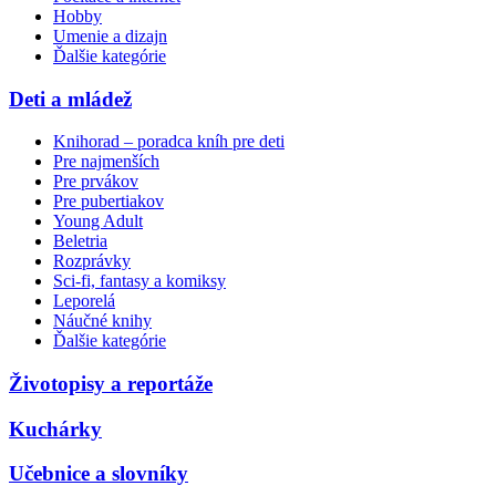
Hobby
Umenie a dizajn
Ďalšie kategórie
Deti a mládež
Knihorad – poradca kníh pre deti
Pre najmenších
Pre prvákov
Pre pubertiakov
Young Adult
Beletria
Rozprávky
Sci-fi, fantasy a komiksy
Leporelá
Náučné knihy
Ďalšie kategórie
Životopisy a reportáže
Kuchárky
Učebnice a slovníky