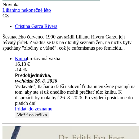
Novinka
Lilianino nekonečné léto
CZ
Cristina Garza Rivera
Šestnáctého července 1990 zavraždil Lilianu Riveru Garzu její
bývalý přítel. Zařadila se tak na dlouhý seznam žen, na nichž byly
spáchány "zločiny z vášně", což je eufemismus pro femicidu...
Kniha
brožovaná väzba
16,13 €
-14 %
Predobjednávka,
vychádza 26. 8. 2026
Vydavateľ, tlačiar a ďalší usilovní ľudia intenzívne pracujú na
tom, aby ste si už onedlho mohli prečítať túto knihu. K
dispozícii by mala byť 26. 8. 2026. Po vyjdení posielame do
piatich dní.
Pridať do zoznamu
Vložiť do košíka