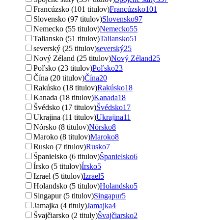
Francúzsko (101 titulov)
Francúzsko
101
Slovensko (97 titulov)
Slovensko
97
Nemecko (55 titulov)
Nemecko
55
Taliansko (51 titulov)
Taliansko
51
severský (25 titulov)
severský
25
Nový Zéland (25 titulov)
Nový Zéland
25
Poľsko (23 titulov)
Poľsko
23
Čína (20 titulov)
Čína
20
Rakúsko (18 titulov)
Rakúsko
18
Kanada (18 titulov)
Kanada
18
Švédsko (17 titulov)
Švédsko
17
Ukrajina (11 titulov)
Ukrajina
11
Nórsko (8 titulov)
Nórsko
8
Maroko (8 titulov)
Maroko
8
Rusko (7 titulov)
Rusko
7
Španielsko (6 titulov)
Španielsko
6
Írsko (5 titulov)
Írsko
5
Izrael (5 titulov)
Izrael
5
Holandsko (5 titulov)
Holandsko
5
Singapur (5 titulov)
Singapur
5
Jamajka (4 tituly)
Jamajka
4
Švajčiarsko (2 tituly)
Švajčiarsko
2