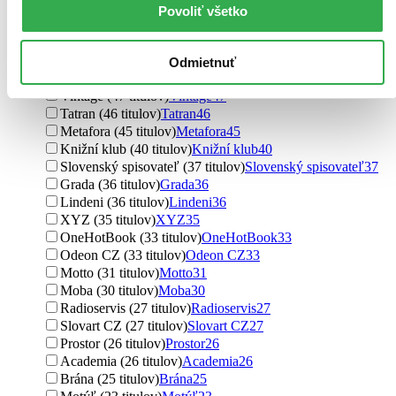
HarperCollins (56 titulov)
HarperCollins
56
Povoliť všetko
Tympanum (55 titulov)
Tympanum
55
Alpress (54 titulov)
Alpress
54
BB/art (52 titulov)
BB/art
52
Odmietnuť
Vyšehrad (49 titulov)
Vyšehrad
49
Vintage (47 titulov)
Vintage
47
Tatran (46 titulov)
Tatran
46
Metafora (45 titulov)
Metafora
45
Knižní klub (40 titulov)
Knižní klub
40
Slovenský spisovateľ (37 titulov)
Slovenský spisovateľ
37
Grada (36 titulov)
Grada
36
Lindeni (36 titulov)
Lindeni
36
XYZ (35 titulov)
XYZ
35
OneHotBook (33 titulov)
OneHotBook
33
Odeon CZ (33 titulov)
Odeon CZ
33
Motto (31 titulov)
Motto
31
Moba (30 titulov)
Moba
30
Radioservis (27 titulov)
Radioservis
27
Slovart CZ (27 titulov)
Slovart CZ
27
Prostor (26 titulov)
Prostor
26
Academia (26 titulov)
Academia
26
Brána (25 titulov)
Brána
25