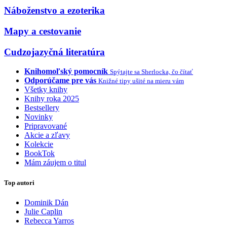
Náboženstvo a ezoterika
Mapy a cestovanie
Cudzojazyčná literatúra
Knihomoľský pomocník
Spýtajte sa Sherlocka, čo čítať
Odporúčame pre vás
Knižné tipy ušité na mieru vám
Všetky knihy
Knihy roka 2025
Bestsellery
Novinky
Pripravované
Akcie a zľavy
Kolekcie
BookTok
Mám záujem o titul
Top autori
Dominik Dán
Julie Caplin
Rebecca Yarros