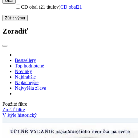
Obal
CD obal (21 titulov)
CD obal
21
Zúžiť výber
Zoradiť
Bestsellery
Top hodnotené
Novinky
Najdrahšie
Najlacnejšie
Najvyššia zľava
Použité filtre
Zrušiť filtre
V štýle historický