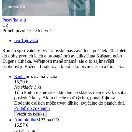
Pastýřka snů
CZ
Příběh první české letkyně
Iva Tajovská
Román spisovatelky Ivy Tajovské nás zavádí na počátek 20. století,
do doby prvních letců a propagátorů aviatiky Jana Kašpara nebo
Eugena Čiháka. Veřejnosti méně známá, ale o to zajímavější
osobnost je Božena Laglerová, která jako první Češka a třináctá...
Kniha
brožovaná väzba
15,20 €
Na sklade 1 ks
Túto knihu máme síce aktuálne na sklade, máme však už iba
posledné kusy. Ak ju chcete mať rýchlo, ponáhľajte sa!
Dodanie ďalších môže trvať dlhšie, zvyčajne do piatich dní.
Pridať do zoznamu
Vložiť do košíka
Audiokniha
MP3 na CD
16,57 €
Do 3 – 5 dní