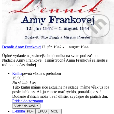
Denník Anny Frankovej
12. jún 1942 - 1. august 1944
Úplné vydanie najznámejšieho denníka na svete pod záštitou
Nadácie Anny Frankovej. Trinásťročná Anna Franková sa spolu s
rodinou počas druhej...
Kniha
pevná väzba s prebalom
15,50 €
Na sklade 1 ks
Túto knihu máme síce aktuálne na sklade, máme však už iba
posledné kusy. Ak ju chcete mať rýchlo, ponáhľajte sa!
Dodanie ďalších môže trvať dlhšie, zvyčajne do piatich dní.
Pridať do zoznamu
Vložiť do košíka
E-kniha
PDF
EPUB
MOBI