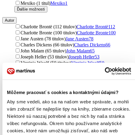
Mexiko (1 titul)
Mexiko
1
Ďalšie možnosti
Autor
Charlotte Brontë (112 titulov)
Charlotte Brontë
112
Charlotte Bronte (100 titulov)
Charlotte Bronte
100
Jane Austen (78 titulov)
Jane Austen
78
Charles Dickens (66 titulov)
Charles Dickens
66
John Malam (65 titulov)
John Malam
65
Joseph Heller (53 titulov)
Joseph Heller
53
Virginia Woolf (50 titulov)
Virginia Woolf
50
William Shakespeare (49 titulov)
William Shakespeare
49
Jack Kerouac (46 titulov)
Jack Kerouac
46
Alois Jirásek (45 titulov)
Alois Jirásek
45
Jiří Kutina (44 titulov)
Jiří Kutina
44
Môžeme pracovať s cookies a kontaktnými údajmi?
Hana Whitton (42 titulov)
Hana Whitton
42
Betty MacDonald (37 titulov)
Betty MacDonald
37
Aby sme vedeli, ako sa na našom webe správate, a mohli
Agatha Christie (35 titulov)
Agatha Christie
35
vám zobraziť tie najlepšie tipy na knihy, zbierame cookies.
Alison Weir (33 titulov)
Alison Weir
33
Niektoré sú naozaj potrebné a bez nich by naša stránka
Romain Rolland (32 titulov)
Romain Rolland
32
Betty MacDonaldová (29 titulov)
Betty MacDonaldová
29
vôbec nefungovala. Okrem toho používame analytické
Guy de Maupassant (26 titulov)
Guy de Maupassant
26
cookies, ktoré nám umožňujú zisťovať, ako náš web