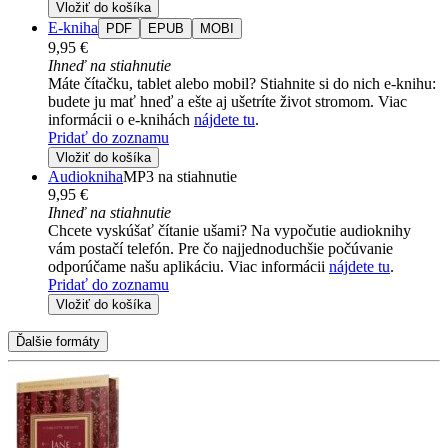
Vložiť do košíka
E-kniha
PDF
EPUB
MOBI
9,95 €
Ihneď na stiahnutie
Máte čítačku, tablet alebo mobil? Stiahnite si do nich e-knihu:
budete ju mať hneď a ešte aj ušetríte život stromom. Viac
informácii o e-knihách
nájdete tu
.
Pridať do zoznamu
Vložiť do košíka
Audiokniha
MP3 na stiahnutie
9,95 €
Ihneď na stiahnutie
Chcete vyskúšať čítanie ušami? Na vypočutie audioknihy
vám postačí telefón. Pre čo najjednoduchšie počúvanie
odporúčame našu aplikáciu. Viac informácii
nájdete tu
.
Pridať do zoznamu
Vložiť do košíka
Ďalšie formáty