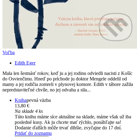
Voľba
Edith Eger
Mala len šestnásť rokov, keď ju a jej rodinu odviedli nacisti z Košíc
do Osvienčimu. Hneď po príchode ju doktor Mengele oddelil od
mamy a jej rodičia zomreli v plynovej komore. Edith v tábore zažila
nepredstaviteľné chvíle, no jej odvaha a sila...
Kniha
pevná väzba
13,80 €
Na sklade 4 ks
Túto knihu máme síce aktuálne na sklade, máme však už iba
posledné kusy. Ak ju chcete mať rýchlo, ponáhľajte sa!
Dodanie ďalších môže trvať dlhšie, zvyčajne do 17 dní.
Pridať do zoznamu