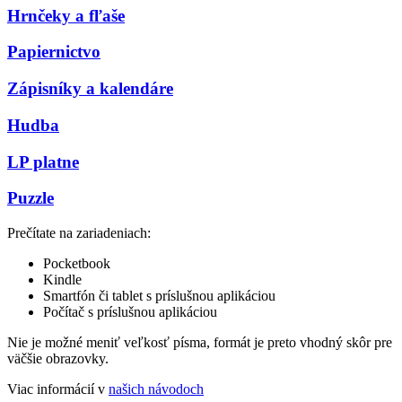
Hrnčeky a fľaše
Papiernictvo
Zápisníky a kalendáre
Hudba
LP platne
Puzzle
Prečítate na zariadeniach:
Pocketbook
Kindle
Smartfón či tablet s príslušnou aplikáciou
Počítač s príslušnou aplikáciou
Nie je možné meniť veľkosť písma, formát je preto vhodný skôr pre
väčšie obrazovky.
Viac informácií v
našich návodoch