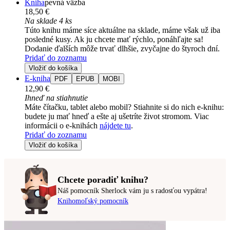
Kniha
pevná väzba
18,50 €
Na sklade 4 ks
Túto knihu máme síce aktuálne na sklade, máme však už iba
posledné kusy. Ak ju chcete mať rýchlo, ponáhľajte sa!
Dodanie ďalších môže trvať dlhšie, zvyčajne do štyroch dní.
Pridať do zoznamu
Vložiť do košíka
E-kniha
PDF
EPUB
MOBI
12,90 €
Ihneď na stiahnutie
Máte čítačku, tablet alebo mobil? Stiahnite si do nich e-knihu:
budete ju mať hneď a ešte aj ušetríte život stromom. Viac
informácii o e-knihách
nájdete tu
.
Pridať do zoznamu
Vložiť do košíka
Chcete poradiť knihu?
Náš pomocník Sherlock vám ju s radosťou vypátra!
Knihomoľský pomocník