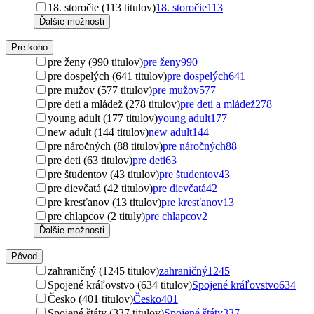
18. storočie (113 titulov)
18. storočie
113
Ďalšie možnosti
Pre koho
pre ženy (990 titulov)
pre ženy
990
pre dospelých (641 titulov)
pre dospelých
641
pre mužov (577 titulov)
pre mužov
577
pre deti a mládež (278 titulov)
pre deti a mládež
278
young adult (177 titulov)
young adult
177
new adult (144 titulov)
new adult
144
pre náročných (88 titulov)
pre náročných
88
pre deti (63 titulov)
pre deti
63
pre študentov (43 titulov)
pre študentov
43
pre dievčatá (42 titulov)
pre dievčatá
42
pre kresťanov (13 titulov)
pre kresťanov
13
pre chlapcov (2 tituly)
pre chlapcov
2
Ďalšie možnosti
Pôvod
zahraničný (1245 titulov)
zahraničný
1245
Spojené kráľovstvo (634 titulov)
Spojené kráľovstvo
634
Česko (401 titulov)
Česko
401
Spojené štáty (337 titulov)
Spojené štáty
337