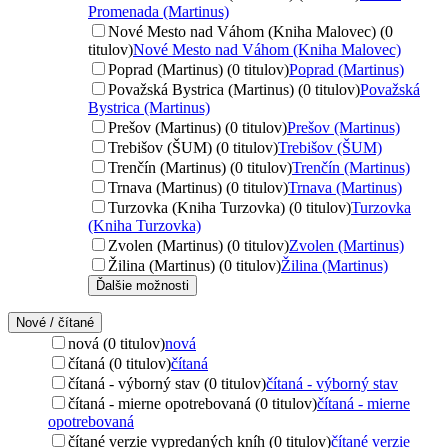
Promenada (Martinus)
Nové Mesto nad Váhom (Kniha Malovec) (0
titulov)
Nové Mesto nad Váhom (Kniha Malovec)
Poprad (Martinus) (0 titulov)
Poprad (Martinus)
Považská Bystrica (Martinus) (0 titulov)
Považská
Bystrica (Martinus)
Prešov (Martinus) (0 titulov)
Prešov (Martinus)
Trebišov (ŠUM) (0 titulov)
Trebišov (ŠUM)
Trenčín (Martinus) (0 titulov)
Trenčín (Martinus)
Trnava (Martinus) (0 titulov)
Trnava (Martinus)
Turzovka (Kniha Turzovka) (0 titulov)
Turzovka
(Kniha Turzovka)
Zvolen (Martinus) (0 titulov)
Zvolen (Martinus)
Žilina (Martinus) (0 titulov)
Žilina (Martinus)
Ďalšie možnosti
Nové / čítané
nová (0 titulov)
nová
čítaná (0 titulov)
čítaná
čítaná - výborný stav (0 titulov)
čítaná - výborný stav
čítaná - mierne opotrebovaná (0 titulov)
čítaná - mierne
opotrebovaná
čítané verzie vypredaných kníh (0 titulov)
čítané verzie