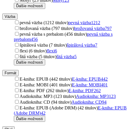
Motýľ (23 titulov)
Motýľ
23
Ďalšie možnosti
Väzba
pevná väzba (1212 titulov)
pevná väzba
1212
brožovaná väzba (797 titulov)
brožovaná väzba
797
pevná väzba s prebalom (456 titulov)
pevná väzba s
prebalom
456
špirálová väzba (7 titulov)
špirálová väzba
7
flexi (6 titulov)
flexi
6
šitá väzba (5 titulov)
šitá väzba
5
Ďalšie možnosti
Formát
E-kniha: EPUB (442 titulov)
E-kniha: EPUB
442
E-kniha: MOBI (401 titulov)
E-kniha: MOBI
401
E-kniha: PDF (262 titulov)
E-kniha: PDF
262
Audiokniha: MP3 (123 titulov)
Audiokniha: MP3
123
Audiokniha: CD (94 titulov)
Audiokniha: CD
94
E-kniha: EPUB (Adobe DRM) (42 titulov)
E-kniha: EPUB
(Adobe DRM)
42
Ďalšie možnosti