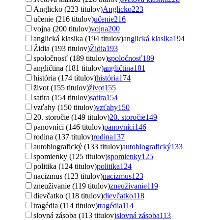
Anglicko (223 titulov)
Anglicko
223
učenie (216 titulov)
učenie
216
vojna (200 titulov)
vojna
200
anglická klasika (194 titulov)
anglická klasika
194
Židia (193 titulov)
Židia
193
spoločnosť (189 titulov)
spoločnosť
189
angličtina (181 titulov)
angličtina
181
história (174 titulov)
história
174
život (155 titulov)
život
155
satira (154 titulov)
satira
154
vzťahy (150 titulov)
vzťahy
150
20. storočie (149 titulov)
20. storočie
149
panovníci (146 titulov)
panovníci
146
rodina (137 titulov)
rodina
137
autobiografický (133 titulov)
autobiografický
133
spomienky (125 titulov)
spomienky
125
politika (124 titulov)
politika
124
nacizmus (123 titulov)
nacizmus
123
zneužívanie (119 titulov)
zneužívanie
119
dievčatko (118 titulov)
dievčatko
118
tragédia (114 titulov)
tragédia
114
slovná zásoba (113 titulov)
slovná zásoba
113