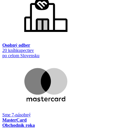
Osobný odber
20 kníhkupectiev
po celom Slovensku
Sme 7-násobný
MasterCard
Obchodník roka