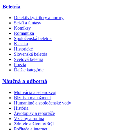
Beletria
Detektívky, trilery a horory
Sci-fi a fantasy
Komiksy
Romantika
Spoločenská beletria
Klasika
Historické
Slovenská beletria
Svetová beletria
Poézia
Ďalšie kategórie
Náučná a odborná
Motivácia a sebarozvoj
Biznis a manažment
Humanitné a spoločenské vedy
História
Životopisy a reportáže
Vzťahy a rodina
Zdravie a životný štýl
Počítače a internet