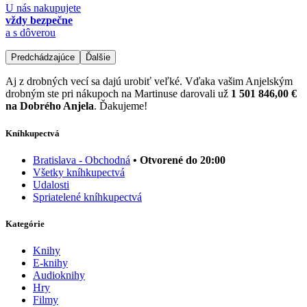
U nás nakupujete
vždy bezpečne
a s dôverou
Predchádzajúce
Ďalšie
Aj z drobných vecí sa dajú urobiť veľké. Vďaka vašim Anjelským
drobným ste pri nákupoch na Martinuse darovali už
1 501 846,00 €
na Dobrého Anjela
. Ďakujeme!
Kníhkupectvá
Bratislava - Obchodná
• Otvorené do 20:00
Všetky kníhkupectvá
Udalosti
Spriatelené kníhkupectvá
Kategórie
Knihy
E-knihy
Audioknihy
Hry
Filmy