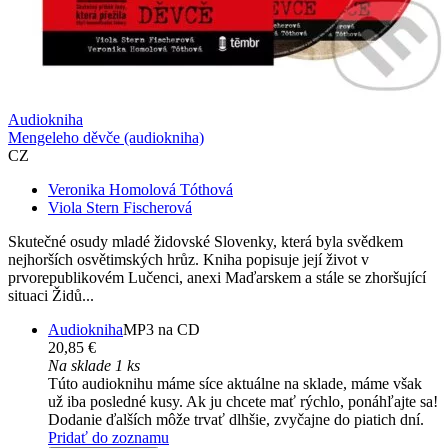
Audiokniha
Mengeleho děvče (audiokniha)
CZ
Veronika Homolová Tóthová
Viola Stern Fischerová
Skutečné osudy mladé židovské Slovenky, která byla svědkem
nejhorších osvětimských hrůz. Kniha popisuje její život v
prvorepublikovém Lučenci, anexi Maďarskem a stále se zhoršující
situaci Židů...
Audiokniha
MP3 na CD
20,85 €
Na sklade 1 ks
Túto audioknihu máme síce aktuálne na sklade, máme však
už iba posledné kusy. Ak ju chcete mať rýchlo, ponáhľajte sa!
Dodanie ďalších môže trvať dlhšie, zvyčajne do piatich dní.
Pridať do zoznamu