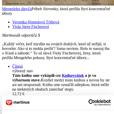
Mengeleho dievča
Príbeh Slovenky, ktorá prežila štyri koncentračné
tábory
Veronika Homolová Tóthová
Viola Stern Fischerová
Martinusák odporúča
5
„Každý večer, keď myslím na svojich drahých, ktorí už nežijú, si
hovorím: Ako si to mohla prežiť? Sama neviem. Bolo to naozaj iba
o šťastí a náhode.“ To sú slová Violy Fischerovej, ženy, ktorá
prežila Mengeleho pokusy, štyri koncentračné tábory...
Čítaná
výborný stav
Túto knihu sme vykúpili cez
Knihovrátok
a je vo
výbornom stave.
Rozdiel medzi touto knihou a novou by ste
asi ani nespoznali. Knihu sme označili nálepkou, ktorá môže
na niektorých obaloch zanechať stopy.
12,72 €
Na sklade
Tento produkt síce máme aktuálne na sklade, máme však už
iba posledné kusy a ďalšie už nemá ani distribútor, preto je
možné, že bude onedlho úplne vypredaný. Ak ho chcete mať,