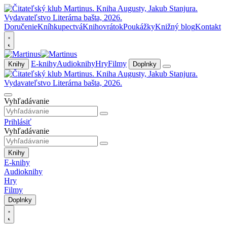
Doručenie
Kníhkupectvá
Knihovrátok
Poukážky
Knižný blog
Kontakt
E-knihy
Audioknihy
Hry
Filmy
Knihy
Doplnky
Vyhľadávanie
Prihlásiť
Vyhľadávanie
Knihy
E-knihy
Audioknihy
Hry
Filmy
Doplnky