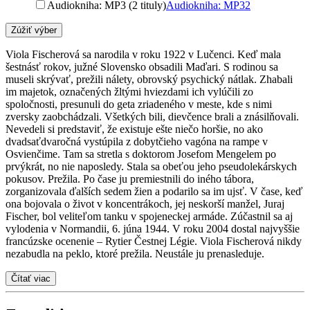
Audiokniha: MP3 (2 tituly)
Audiokniha: MP3
2
Zúžiť výber
Viola Fischerová sa narodila v roku 1922 v Lučenci. Keď mala
šestnásť rokov, južné Slovensko obsadili Maďari. S rodinou sa
museli skrývať, prežili nálety, obrovský psychický nátlak. Zhabali
im majetok, označených žltými hviezdami ich vylúčili zo
spoločnosti, presunuli do geta zriadeného v meste, kde s nimi
zversky zaobchádzali. Všetkých bili, dievčence brali a znásilňovali.
Nevedeli si predstaviť, že existuje ešte niečo horšie, no ako
dvadsaťdvaročná vystúpila z dobytčieho vagóna na rampe v
Osvienčime. Tam sa stretla s doktorom Josefom Mengelem po
prvýkrát, no nie naposledy. Stala sa obeťou jeho pseudolekárskych
pokusov. Prežila. Po čase ju premiestnili do iného tábora,
zorganizovala ďalších sedem žien a podarilo sa im ujsť. V čase, keď
ona bojovala o život v koncentrákoch, jej neskorší manžel, Juraj
Fischer, bol veliteľom tanku v spojeneckej armáde. Zúčastnil sa aj
vylodenia v Normandii, 6. júna 1944. V roku 2004 dostal najvyššie
francúzske ocenenie – Rytier Čestnej Légie. Viola Fischerová nikdy
nezabudla na peklo, ktoré prežila. Neustále ju prenasleduje.
Čítať viac