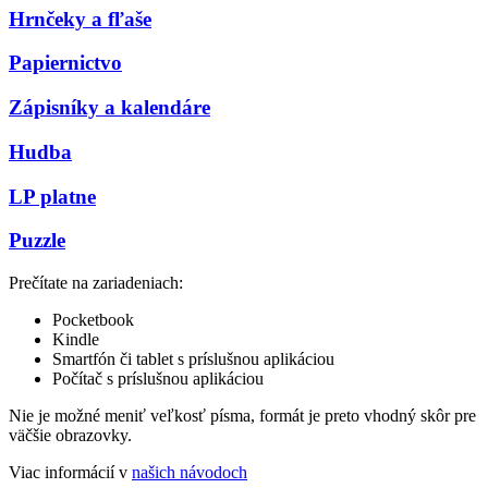
Hrnčeky a fľaše
Papiernictvo
Zápisníky a kalendáre
Hudba
LP platne
Puzzle
Prečítate na zariadeniach:
Pocketbook
Kindle
Smartfón či tablet s príslušnou aplikáciou
Počítač s príslušnou aplikáciou
Nie je možné meniť veľkosť písma, formát je preto vhodný skôr pre
väčšie obrazovky.
Viac informácií v
našich návodoch