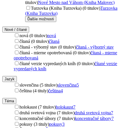
titulov)
Nové Mesto nad Váhom (Kniha Malovec)
Turzovka (Kniha Turzovka) (0 titulov)
Turzovka
(Kniha Turzovka)
Ďalšie možnosti
Nové / čítané
nová (0 titulov)
nová
čítaná (0 titulov)
čítaná
čítaná - výborný stav (0 titulov)
čítaná - výborný stav
čítaná - mierne opotrebovaná (0 titulov)
čítaná - mierne
opotrebovaná
čítané verzie vypredaných kníh (0 titulov)
čítané verzie
vypredaných kníh
Jazyk
slovenčina (5 titulov)
slovenčina
5
čeština (4 tituly)
čeština
4
Téma
holokaust (7 titulov)
holokaust
7
druhá svetová vojna (7 titulov)
druhá svetová vojna
7
koncentračné tábory (7 titulov)
koncentračné tábory
7
pokusy (3 tituly)
pokusy
3