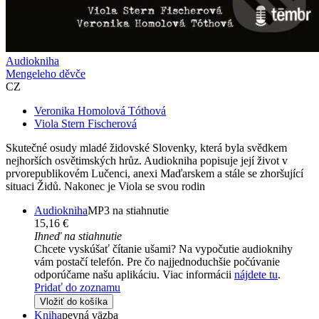
Audiokniha
Mengeleho děvče
CZ
Veronika Homolová Tóthová
Viola Stern Fischerová
Skutečné osudy mladé židovské Slovenky, která byla svědkem
nejhorších osvětimských hrůz. Audiokniha popisuje její život v
prvorepublikovém Lučenci, anexi Maďarskem a stále se zhoršující
situaci Židů. Nakonec je Viola se svou rodin
Audiokniha
MP3 na stiahnutie
15,16 €
Ihneď na stiahnutie
Chcete vyskúšať čítanie ušami? Na vypočutie audioknihy
vám postačí telefón. Pre čo najjednoduchšie počúvanie
odporúčame našu aplikáciu. Viac informácii
nájdete tu
.
Pridať do zoznamu
Vložiť do košíka
Kniha
pevná väzba