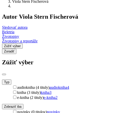
Viola Stern Fischerová
Autor Viola Stern Fischerová
Sledovať autora
Beletria
Životopisy
Životopisy a reportáže
Zúžiť výber
Zoradiť
Zúžiť výber
Typ
audiokniha (4 tituly)
audiokniha
4
kniha (3 tituly)
kniha
3
e-kniha (2 tituly)
e-kniha
2
Zobraziť iba
novinky (0 titulov)
novinky