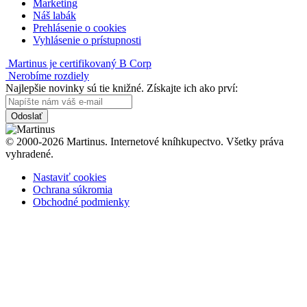
Marketing
Náš labák
Prehlásenie o cookies
Vyhlásenie o prístupnosti
Martinus je certifikovaný B Corp
Nerobíme rozdiely
Najlepšie novinky sú tie knižné. Získajte ich ako prví:
Odoslať
© 2000-2026 Martinus. Internetové kníhkupectvo. Všetky práva
vyhradené.
Nastaviť cookies
Ochrana súkromia
Obchodné podmienky