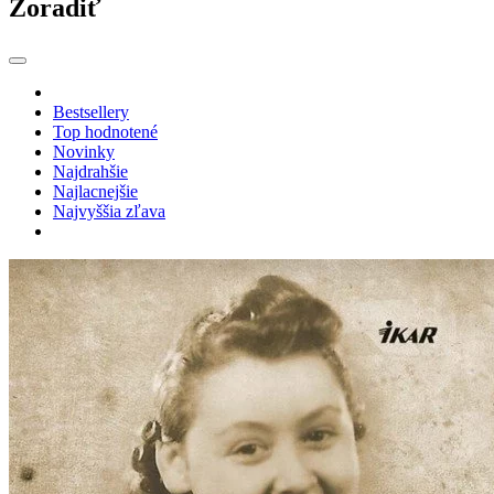
Zoradiť
Bestsellery
Top hodnotené
Novinky
Najdrahšie
Najlacnejšie
Najvyššia zľava