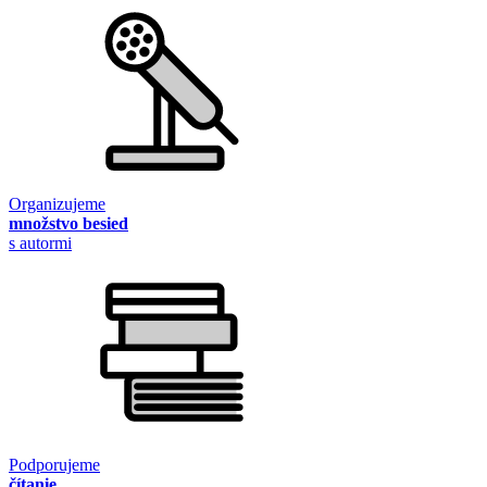
Organizujeme
množstvo besied
s autormi
Podporujeme
čítanie