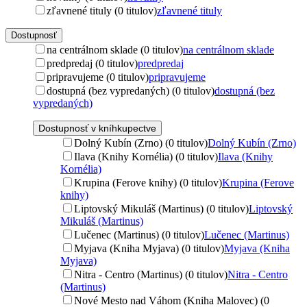
zľavnené tituly (0 titulov)
zľavnené tituly
Dostupnosť
na centrálnom sklade (0 titulov)
na centrálnom sklade
predpredaj (0 titulov)
predpredaj
pripravujeme (0 titulov)
pripravujeme
dostupná (bez vypredaných) (0 titulov)
dostupná (bez
vypredaných)
Dostupnosť v kníhkupectve
Dolný Kubín (Zrno) (0 titulov)
Dolný Kubín (Zrno)
Ilava (Knihy Kornélia) (0 titulov)
Ilava (Knihy
Kornélia)
Krupina (Ferove knihy) (0 titulov)
Krupina (Ferove
knihy)
Liptovský Mikuláš (Martinus) (0 titulov)
Liptovský
Mikuláš (Martinus)
Lučenec (Martinus) (0 titulov)
Lučenec (Martinus)
Myjava (Kniha Myjava) (0 titulov)
Myjava (Kniha
Myjava)
Nitra - Centro (Martinus) (0 titulov)
Nitra - Centro
(Martinus)
Nové Mesto nad Váhom (Kniha Malovec) (0