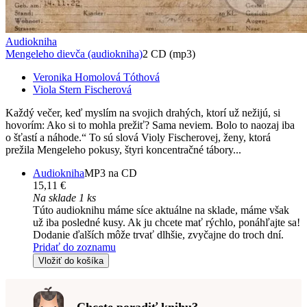
Audiokniha
Mengeleho dievča (audiokniha)
2 CD (mp3)
Veronika Homolová Tóthová
Viola Stern Fischerová
Každý večer, keď myslím na svojich drahých, ktorí už nežijú, si
hovorím: Ako si to mohla prežiť? Sama neviem. Bolo to naozaj iba
o šťastí a náhode.“ To sú slová Violy Fischerovej, ženy, ktorá
prežila Mengeleho pokusy, štyri koncentračné tábory...
Audiokniha
MP3 na CD
15,11 €
Na sklade 1 ks
Túto audioknihu máme síce aktuálne na sklade, máme však
už iba posledné kusy. Ak ju chcete mať rýchlo, ponáhľajte sa!
Dodanie ďalších môže trvať dlhšie, zvyčajne do troch dní.
Pridať do zoznamu
Vložiť do košíka
Chcete poradiť knihu?