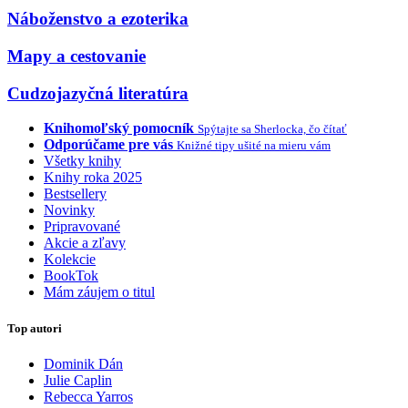
Náboženstvo a ezoterika
Mapy a cestovanie
Cudzojazyčná literatúra
Knihomoľský pomocník
Spýtajte sa Sherlocka, čo čítať
Odporúčame pre vás
Knižné tipy ušité na mieru vám
Všetky knihy
Knihy roka 2025
Bestsellery
Novinky
Pripravované
Akcie a zľavy
Kolekcie
BookTok
Mám záujem o titul
Top autori
Dominik Dán
Julie Caplin
Rebecca Yarros