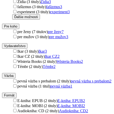
Židia (3 tituly)
Židia
3
fašizmus (3 tituly)
fašizmus
3
experiment (3 tituly)
experiment
3
Ďalšie možnosti
Pre koho
pre ženy (7 titulov)
pre ženy
7
pre mužov (3 tituly)
pre mužov
3
Vydavateľstvo
Ikar (3 tituly)
Ikar
3
Ikar CZ (2 tituly)
Ikar CZ
2
Wisteria Books (2 tituly)
Wisteria Books
2
Témbr (2 tituly)
Témbr
2
Väzba
pevná väzba s prebalom (2 tituly)
pevná väzba s prebalom
2
pevná väzba (1 titul)
pevná väzba
1
Formát
E-kniha: EPUB (2 tituly)
E-kniha: EPUB
2
E-kniha: MOBI (2 tituly)
E-kniha: MOBI
2
Audiokniha: CD (2 tituly)
Audiokniha: CD
2