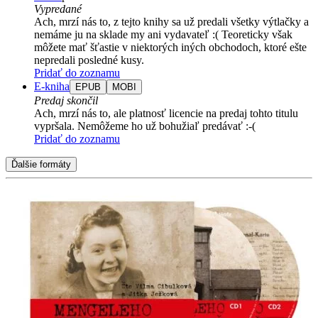
Vypredané
Ach, mrzí nás to, z tejto knihy sa už predali všetky výtlačky a
nemáme ju na sklade my ani vydavateľ :( Teoreticky však
môžete mať šťastie v niektorých iných obchodoch, ktoré ešte
nepredali posledné kusy.
Pridať do zoznamu
E-kniha
EPUB
MOBI
Predaj skončil
Ach, mrzí nás to, ale platnosť licencie na predaj tohto titulu
vypršala. Nemôžeme ho už bohužiaľ predávať :-(
Pridať do zoznamu
Ďalšie formáty