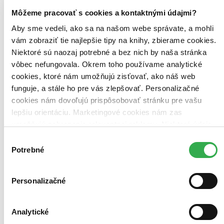
ponáhľajte sa!
Môžeme pracovať s cookies a kontaktnými údajmi?
Vložiť do košíka
Kniha
pevná väzba s prebalom
Aby sme vedeli, ako sa na našom webe správate, a mohli
Vypredané
vám zobraziť tie najlepšie tipy na knihy, zbierame cookies.
Ach, mrzí nás to, z tejto knihy sa už predali všetky výtlačky a
nemáme ju na sklade my ani vydavateľ :( Teoreticky však
Niektoré sú naozaj potrebné a bez nich by naša stránka
môžete mať šťastie v niektorých iných obchodoch, ktoré ešte
vôbec nefungovala. Okrem toho používame analytické
nepredali posledné kusy.
cookies, ktoré nám umožňujú zisťovať, ako náš web
Pridať do zoznamu
funguje, a stále ho pre vás zlepšovať. Personalizačné
E-kniha
EPUB
MOBI
10,30 €
cookies nám dovoľujú prispôsobovať stránku pre vašu
Ihneď na stiahnutie
lepšiu orientáciu. Marketingové cookies nám zas
Máte čítačku, tablet alebo mobil? Stiahnite si do nich e-knihu:
umožňujú zobrazenie relevantnej reklamy. Niektoré údaje
budete ju mať hneď a ešte aj ušetríte život stromom. Viac
informácii o e-knihách
nájdete tu
.
zdieľame aj s tretími stranami. Veľmi by nám pomohlo,
Výber
Pridať do zoznamu
keby sme mohli používať všetky tieto cookies. Ďakujeme!
Potrebné
súhlasu
Vložiť do košíka
Audiokniha
MP3 na stiahnutie
13,90 €
Personalizačné
Ihneď na stiahnutie
Chcete vyskúšať čítanie ušami? Na vypočutie audioknihy
vám postačí telefón. Pre čo najjednoduchšie počúvanie
odporúčame našu aplikáciu. Viac informácii
nájdete tu
.
Analytické
Pridať do zoznamu