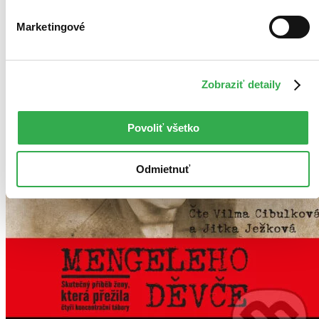
Vložiť do košíka
Marketingové
Ďalšie formáty
Zobraziť detaily
Povoliť všetko
Odmietnuť