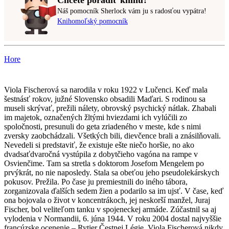
Náš pomocník Sherlock vám ju s radosťou vypátra!
Knihomoľský pomocník
Hore
Viola Fischerová sa narodila v roku 1922 v Lučenci. Keď mala
šestnásť rokov, južné Slovensko obsadili Maďari. S rodinou sa
museli skrývať, prežili nálety, obrovský psychický nátlak. Zhabali
im majetok, označených žltými hviezdami ich vylúčili zo
spoločnosti, presunuli do geta zriadeného v meste, kde s nimi
zversky zaobchádzali. Všetkých bili, dievčence brali a znásilňovali.
Nevedeli si predstaviť, že existuje ešte niečo horšie, no ako
dvadsaťdvaročná vystúpila z dobytčieho vagóna na rampe v
Osvienčime. Tam sa stretla s doktorom Josefom Mengelem po
prvýkrát, no nie naposledy. Stala sa obeťou jeho pseudolekárskych
pokusov. Prežila. Po čase ju premiestnili do iného tábora,
zorganizovala ďalších sedem žien a podarilo sa im ujsť. V čase, keď
ona bojovala o život v koncentrákoch, jej neskorší manžel, Juraj
Fischer, bol veliteľom tanku v spojeneckej armáde. Zúčastnil sa aj
vylodenia v Normandii, 6. júna 1944. V roku 2004 dostal najvyššie
francúzske ocenenie – Rytier Čestnej Légie. Viola Fischerová nikdy