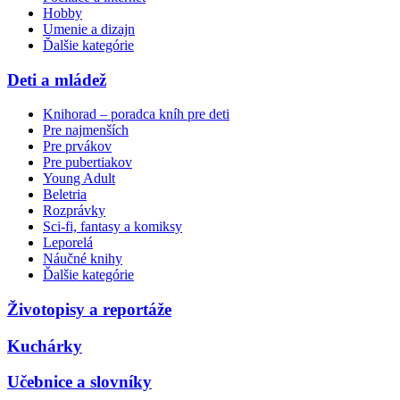
Hobby
Umenie a dizajn
Ďalšie kategórie
Deti a mládež
Knihorad – poradca kníh pre deti
Pre najmenších
Pre prvákov
Pre pubertiakov
Young Adult
Beletria
Rozprávky
Sci-fi, fantasy a komiksy
Leporelá
Náučné knihy
Ďalšie kategórie
Životopisy a reportáže
Kuchárky
Učebnice a slovníky