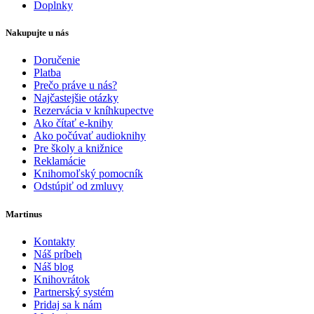
Doplnky
Nakupujte u nás
Doručenie
Platba
Prečo práve u nás?
Najčastejšie otázky
Rezervácia v kníhkupectve
Ako čítať e-knihy
Ako počúvať audioknihy
Pre školy a knižnice
Reklamácie
Knihomoľský pomocník
Odstúpiť od zmluvy
Martinus
Kontakty
Náš príbeh
Náš blog
Knihovrátok
Partnerský systém
Pridaj sa k nám