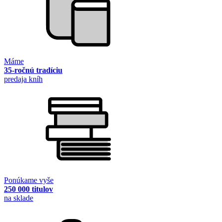
Máme
35-ročnú tradíciu
predaja kníh
Ponúkame vyše
250 000 titulov
na sklade