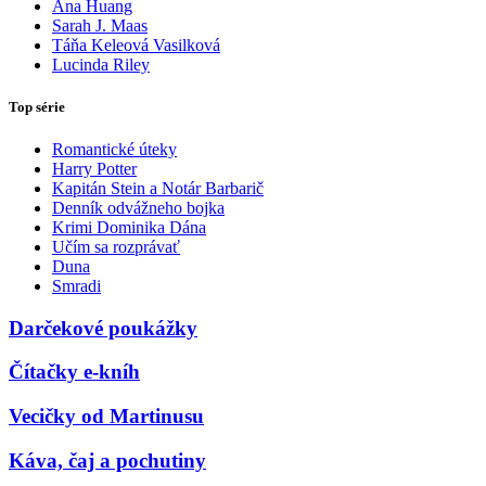
Ana Huang
Sarah J. Maas
Táňa Keleová Vasilková
Lucinda Riley
Top série
Romantické úteky
Harry Potter
Kapitán Stein a Notár Barbarič
Denník odvážneho bojka
Krimi Dominika Dána
Učím sa rozprávať
Duna
Smradi
Darčekové poukážky
Čítačky e-kníh
Vecičky od Martinusu
Káva, čaj a pochutiny