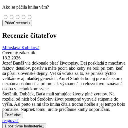
Ako sa páčila kniha vám?
Pridať recenziu
Recenzie čitateľov
Miroslava Kubíková
Overený zákazník
18.2.2026
Jozef Banáš vie dokonale písať životopisy. Dej poskladá z množstva
faktov, detailov, postáv a máte pocit, ako keby ste boli pri tom, keď
sa písali slovenské dejiny. Veľká vďaka za to, že prináša týchto
velikánov aj mladšej generácii. Aurel Stodola bol aj pre mňa skoro
neznáma osobnosť a pritom tak významná a celosvetovo uznávaná
osoba v technickom svete.
Štefánik, Dubček, Baťa mali strhujúce životy plné zvratov. Na
rozdiel od nich bol Stodolov život postupné vytrvalé stúpanie do
výšin. Asi preto sa mi táto kniha čítala trochu horšie a jej tempo bolo
pomalšie. Napriek tomu, určite prečítanie knihy odporúčam.
Čítať viac
reagovať
1 pozitívne hodnotenie
1