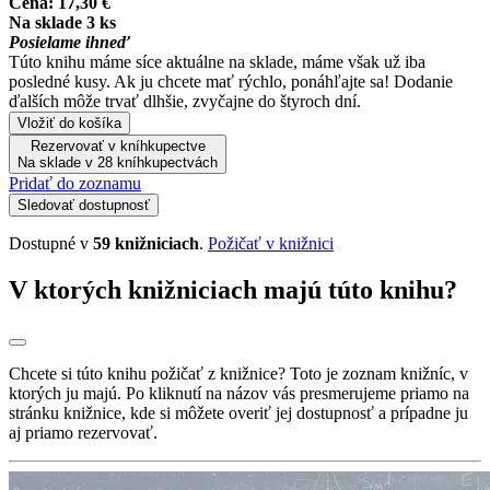
Cena:
17,30 €
Na sklade 3 ks
Posielame ihneď
Túto knihu máme síce aktuálne na sklade, máme však už iba
posledné kusy. Ak ju chcete mať rýchlo, ponáhľajte sa! Dodanie
ďalších môže trvať dlhšie, zvyčajne do štyroch dní.
Vložiť do košíka
Rezervovať v kníhkupectve
Na sklade v 28 kníhkupectvách
Pridať do zoznamu
Sledovať dostupnosť
Dostupné v
59 knižniciach
.
Požičať v knižnici
V ktorých knižniciach majú túto knihu?
Chcete si túto knihu požičať z knižnice? Toto je zoznam knižníc, v
ktorých ju majú. Po kliknutí na názov vás presmerujeme priamo na
stránku knižnice, kde si môžete overiť jej dostupnosť a prípadne ju
aj priamo rezervovať.