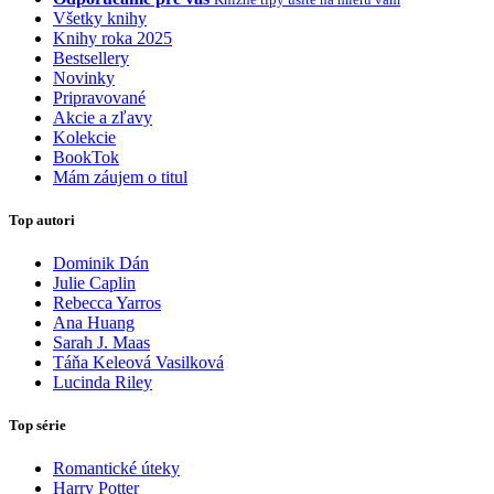
Všetky knihy
Knihy roka 2025
Bestsellery
Novinky
Pripravované
Akcie a zľavy
Kolekcie
BookTok
Mám záujem o titul
Top autori
Dominik Dán
Julie Caplin
Rebecca Yarros
Ana Huang
Sarah J. Maas
Táňa Keleová Vasilková
Lucinda Riley
Top série
Romantické úteky
Harry Potter