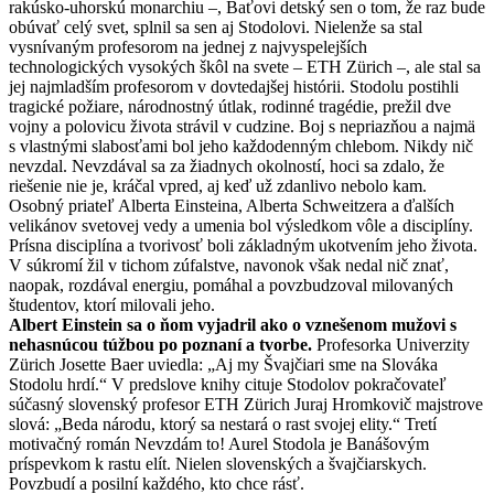
rakúsko-uhorskú monarchiu –, Baťovi detský sen o tom, že raz bude
obúvať celý svet, splnil sa sen aj Stodolovi. Nielenže sa stal
vysnívaným profesorom na jednej z najvyspelejších
technologických vysokých škôl na svete – ETH Zürich –, ale stal sa
jej najmladším profesorom v dovtedajšej histórii. Stodolu postihli
tragické požiare, národnostný útlak, rodinné tragédie, prežil dve
vojny a polovicu života strávil v cudzine. Boj s nepriazňou a najmä
s vlastnými slabosťami bol jeho každodenným chlebom. Nikdy nič
nevzdal. Nevzdával sa za žiadnych okolností, hoci sa zdalo, že
riešenie nie je, kráčal vpred, aj keď už zdanlivo nebolo kam.
Osobný priateľ Alberta Einsteina, Alberta Schweitzera a ďalších
velikánov svetovej vedy a umenia bol výsledkom vôle a disciplíny.
Prísna disciplína a tvorivosť boli základným ukotvením jeho života.
V súkromí žil v tichom zúfalstve, navonok však nedal nič znať,
naopak, rozdával energiu, pomáhal a povzbudzoval milovaných
študentov, ktorí milovali jeho.
Albert Einstein sa o ňom vyjadril ako o vznešenom mužovi s
nehasnúcou túžbou po poznaní a tvorbe.
Profesorka Univerzity
Zürich Josette Baer uviedla: „Aj my Švajčiari sme na Slováka
Stodolu hrdí.“ V predslove knihy cituje Stodolov pokračovateľ
súčasný slovenský profesor ETH Zürich Juraj Hromkovič majstrove
slová: „Beda národu, ktorý sa nestará o rast svojej elity.“ Tretí
motivačný román Nevzdám to! Aurel Stodola je Banášovým
príspevkom k rastu elít. Nielen slovenských a švajčiarskych.
Povzbudí a posilní každého, kto chce rásť.