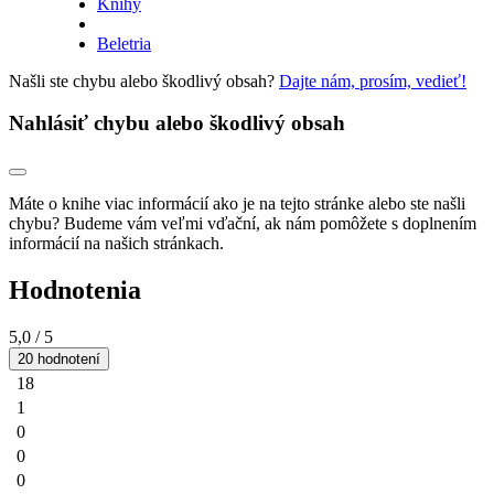
Knihy
Beletria
Našli ste chybu alebo škodlivý obsah?
Dajte nám, prosím, vedieť!
Nahlásiť chybu alebo škodlivý obsah
Máte o knihe viac informácií ako je na tejto stránke alebo ste našli
chybu? Budeme vám veľmi vďační, ak nám pomôžete s doplnením
informácií na našich stránkach.
Hodnotenia
5,0
/ 5
20 hodnotení
18
1
0
0
0