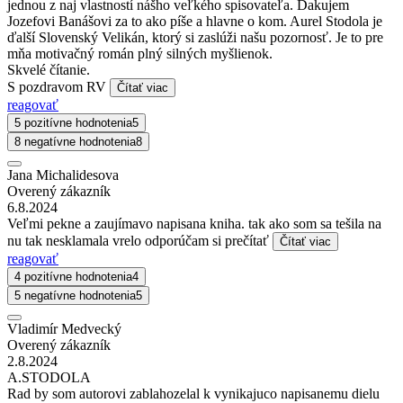
jednou z naj vlastností nášho veľkého spisovateľa. Ďakujem
Jozefovi Banášovi za to ako píše a hlavne o kom. Aurel Stodola je
ďalší Slovenský Velikán, ktorý si zaslúži našu pozornosť. Je to pre
mňa motivačný román plný silných myšlienok.
Skvelé čítanie.
S pozdravom RV
Čítať viac
reagovať
5 pozitívne hodnotenia
5
8 negatívne hodnotenia
8
Jana Michalidesova
Overený zákazník
6.8.2024
Veľmi pekne a zaujímavo napisana kniha. tak ako som sa tešila na
nu tak nesklamala vrelo odporúčam si prečítať
Čítať viac
reagovať
4 pozitívne hodnotenia
4
5 negatívne hodnotenia
5
Vladimír Medvecký
Overený zákazník
2.8.2024
A.STODOLA
Rad by som autorovi zablahozelal k vynikajuco napisanemu dielu