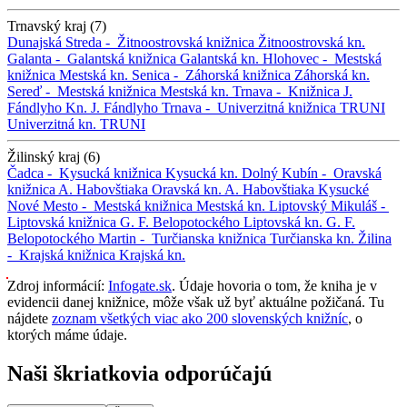
Trnavský kraj (7)
Dunajská Streda -
Žitnoostrovská knižnica
Žitnoostrovská kn.
Galanta -
Galantská knižnica
Galantská kn.
Hlohovec -
Mestská
knižnica
Mestská kn.
Senica -
Záhorská knižnica
Záhorská kn.
Sereď -
Mestská knižnica
Mestská kn.
Trnava -
Knižnica J.
Fándlyho
Kn. J. Fándlyho
Trnava -
Univerzitná knižnica TRUNI
Univerzitná kn. TRUNI
Žilinský kraj (6)
Čadca -
Kysucká knižnica
Kysucká kn.
Dolný Kubín -
Oravská
knižnica A. Habovštiaka
Oravská kn. A. Habovštiaka
Kysucké
Nové Mesto -
Mestská knižnica
Mestská kn.
Liptovský Mikuláš -
Liptovská knižnica G. F. Belopotockého
Liptovská kn. G. F.
Belopotockého
Martin -
Turčianska knižnica
Turčianska kn.
Žilina
-
Krajská knižnica
Krajská kn.
Zdroj informácií:
Infogate.sk
. Údaje hovoria o tom, že kniha je v
evidencii danej knižnice, môže však už byť aktuálne požičaná. Tu
nájdete
zoznam všetkých viac ako 200 slovenských knižníc
, o
ktorých máme údaje.
Naši škriatkovia odporúčajú