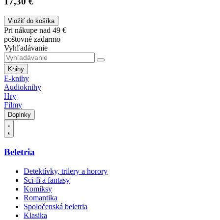
17,30 €
Vložiť do košíka
Pri nákupe nad 49 €
poštovné zadarmo
Vyhľadávanie
Knihy
E-knihy
Audioknihy
Hry
Filmy
Doplnky
Beletria
Detektívky, trilery a horory
Sci-fi a fantasy
Komiksy
Romantika
Spoločenská beletria
Klasika