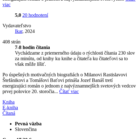
viac
5,0
20 hodnotení
Vydavateľstvo
Ikar
, 2024
408 strán
7-8 hodín čítania
Vychádzame z priemerného údaju o rýchlosti čítania 230 slov
za minútu, od knihy ku knihe a čitateľa ku čitateľovi sa to
však môže líšiť.
Po úspešných motivačných biografiách o Milanovi Rastislavovi
Štefánikovi a Tomášovi Baťovi prináša Jozef Banáš tretí
energizujúci román o jednom z najvýznamnejších svetových vedcov
prvej polovice 20. storočia...
Čítať viac
Kniha
E-kniha
Čítaná
Pevná väzba
Slovenčina