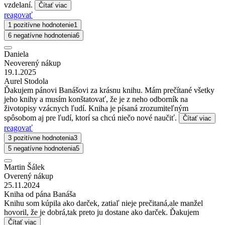
vzdelaní.
Čítať viac
reagovať
1 pozitívne hodnotenie
1
6 negatívne hodnotenia
6
Daniela
Neoverený nákup
19.1.2025
Aurel Stodola
Ďakujem pánovi Banášovi za krásnu knihu. Mám prečítané všetky
jeho knihy a musím konštatovať, že je z neho odborník na
životopisy vzácnych ľudí. Kniha je písaná zrozumiteľným
spôsobom aj pre ľudí, ktorí sa chcú niečo nové naučiť.
Čítať viac
reagovať
3 pozitívne hodnotenia
3
5 negatívne hodnotenia
5
Martin Šálek
Overený nákup
25.11.2024
Kniha od pána Banáša
Knihu som kúpila ako darček, zatiaľ nieje prečitaná,ale manžel
hovoril, že je dobrá,tak preto ju dostane ako darček. Ďakujem
Čítať viac