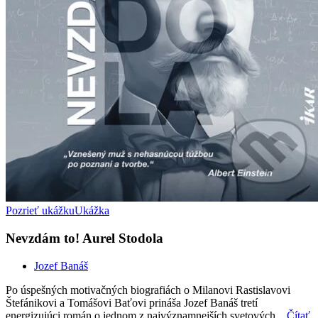
Pozrieť ukážku
Ukážka
Nevzdám to! Aurel Stodola
Jozef Banáš
Po úspešných motivačných biografiách o Milanovi Rastislavovi
Štefánikovi a Tomášovi Baťovi prináša Jozef Banáš tretí
energizujúci román o jednom z najvýznamnejších svetových...
Čítať