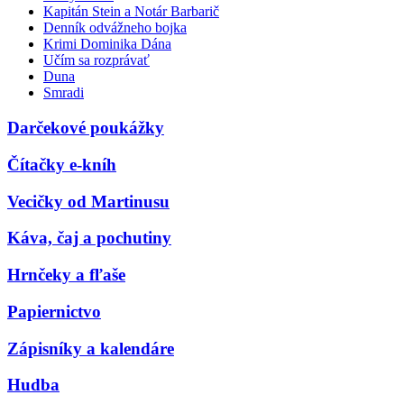
Kapitán Stein a Notár Barbarič
Denník odvážneho bojka
Krimi Dominika Dána
Učím sa rozprávať
Duna
Smradi
Darčekové poukážky
Čítačky e-kníh
Vecičky od Martinusu
Káva, čaj a pochutiny
Hrnčeky a fľaše
Papiernictvo
Zápisníky a kalendáre
Hudba