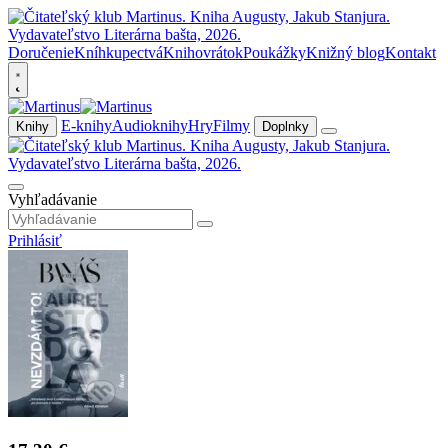
Doručenie
Kníhkupectvá
Knihovrátok
Poukážky
Knižný blog
Kontakt
E-knihy
Audioknihy
Hry
Filmy
Knihy
Doplnky
Vyhľadávanie
Prihlásiť