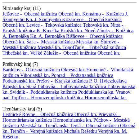
Nitriansky kraj (11)
Jelšovce -
Obecná knižnica
Obecná kn.
Komárno -
Knižnica J.
Szinnyeiho
Kn. J. Szinnyeiho
Kozárovce -
Obecná knižnica
Obecná kn.
Levice -
Tekovská knižnica
Tekovská kn.
Nitra -
Krajská knižnica K. Kmeťka
Krajská kn.
Nové Zámky -
Knižnica
A. Bernoláka
Kn. A. Bernoláka
Rišňovce -
Obecná knižnica
Obecná kn.
Šaľa -
Mestská knižnica
Mestská kn.
Štúrovo -
Mestská knižnica
Mestská kn.
Topoľčany -
Tribečská knižnica
Tribečská kn.
Veľké Zálužie -
Obecná knižnica
Obecná kn.
Prešovský kraj (7)
Bardejov -
Okresná knižnica
Okresná kn.
Humenné -
Vihorlatská
knižnica
Vihorlatská kn.
Poprad -
Podtatranská knižnica
Podtatranská kn.
Prešov -
Krajská knižnica P. O. Hviezdoslava
Krajská kn.
Stará Ľubovňa -
Ľubovnianska knižnica
Ľubovnianska
kn.
Svidník -
Podduklianska knižnica
Podduklianska kn.
Vranov
nad Topľou -
Hornozemplínska knižnica
Hornozemplínska kn.
Trenčiansky kraj (5)
Lednické Rovne -
Obecná knižnica
Obecná kn.
Prievidza -
Hornonitrianska knižnica
Hornonitrianska kn.
Púchov -
Mestská
knižnica
Mestská kn.
Trenčianska Teplá -
Obecná knižnica
Obecná
kn.
Trenčín -
Verejná knižnica Michala Rešetku
Verejná kn. M.
Rešetku