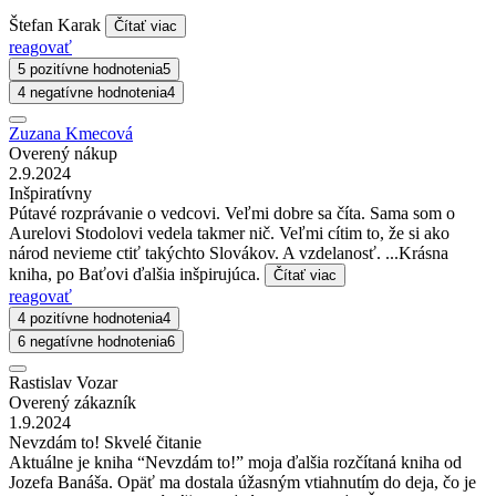
Štefan Karak
Čítať viac
reagovať
5 pozitívne hodnotenia
5
4 negatívne hodnotenia
4
Zuzana Kmecová
Overený nákup
2.9.2024
Inšpiratívny
Pútavé rozprávanie o vedcovi. Veľmi dobre sa číta. Sama som o
Aurelovi Stodolovi vedela takmer nič. Veľmi cítim to, že si ako
národ nevieme ctiť takýchto Slovákov. A vzdelanosť. ...Krásna
kniha, po Baťovi ďalšia inšpirujúca.
Čítať viac
reagovať
4 pozitívne hodnotenia
4
6 negatívne hodnotenia
6
Rastislav Vozar
Overený zákazník
1.9.2024
Nevzdám to! Skvelé čitanie
Aktuálne je kniha “Nevzdám to!” moja ďalšia rozčítaná kniha od
Jozefa Banáša. Opäť ma dostala úžasným vtiahnutím do deja, čo je