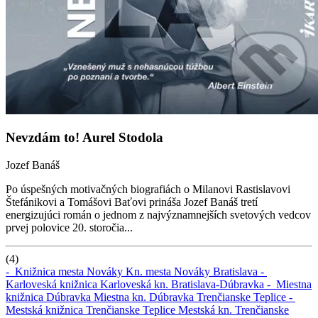
Nevzdám to! Aurel Stodola
Jozef Banáš
Po úspešných motivačných biografiách o Milanovi Rastislavovi
Štefánikovi a Tomášovi Baťovi prináša Jozef Banáš tretí
energizujúci román o jednom z najvýznamnejších svetových vedcov
prvej polovice 20. storočia...
(4)
-
Knižnica mesta Nováky
Kn. mesta Nováky
Bratislava -
Karloveská knižnica
Karloveská kn.
Bratislava-Dúbravka -
Miestna
knižnica Dúbravka
Miestna kn. Dúbravka
Trenčianske Teplice -
Mestská knižnica Trenčianske Teplice
Mestská kn. Trenčianske