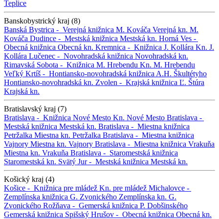
Teplice
Banskobystrický kraj (8)
Banská Bystrica -
Verejná knižnica M. Kováča
Verejná kn. M.
Kováča
Dudince -
Mestská knižnica
Mestská kn.
Horná Ves -
Obecná knižnica
Obecná kn.
Kremnica -
Knižnica J. Kollára
Kn. J.
Kollára
Lučenec -
Novohradská knižnica
Novohradská kn.
Rimavská Sobota -
Knižnica M. Hrebendu
Kn. M. Hrebendu
Veľký Krtíš -
Hontiansko-novohradská knižnica A.H. Škultétyho
Hontiansko-novohradská kn.
Zvolen -
Krajská knižnica Ľ. Štúra
Krajská kn.
Bratislavský kraj (7)
Bratislava -
Knižnica Nové Mesto
Kn. Nové Mesto
Bratislava -
Mestská knižnica
Mestská kn.
Bratislava -
Miestna knižnica
Petržalka
Miestna kn. Petržalka
Bratislava -
Miestna knižnica
Vajnory
Miestna kn. Vajnory
Bratislava -
Miestna knižnica Vrakuňa
Miestna kn. Vrakuňa
Bratislava -
Staromestská knižnica
Staromestská kn.
Svätý Jur -
Mestská knižnica
Mestská kn.
Košický kraj (4)
Košice -
Knižnica pre mládež
Kn. pre mládež
Michalovce -
Zemplínska knižnica G. Zvonického
Zemplínska kn. G.
Zvonického
Rožňava -
Gemerská knižnica P. Dobšinského
Gemerská knižnica
Spišský Hrušov -
Obecná knižnica
Obecná kn.