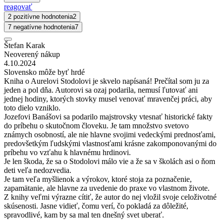
reagovať
2 pozitívne hodnotenia
2
7 negatívne hodnotenia
7
Štefan Karak
Neoverený nákup
4.10.2024
Slovensko môže byť hrdé
Kniha o Aurelovi Stodolovi je skvelo napísaná! Prečítal som ju za
jeden a pol dňa. Autorovi sa ozaj podarila, nemusí ľutovať ani
jednej hodiny, ktorých stovky musel venovať mravenčej práci, aby
toto dielo vzniklo.
Jozefovi Banášovi sa podarilo majstrovsky vtesnať historické fakty
do príbehu o skutočnom človeku. Je tam množstvo svetovo
známych osobností, ale nie hlavne svojimi vedeckými prednosťami,
predovšetkým ľudskými vlastnosťami krásne zakomponovanými do
príbehu vo vzťahu k hlavnému hrdinovi.
Je len škoda, že sa o Stodolovi málo vie a že sa v školách asi o ňom
deti veľa nedozvedia.
Je tam veľa myšlienok a výrokov, ktoré stoja za poznačenie,
zapamätanie, ale hlavne za uvedenie do praxe vo vlastnom živote.
Z knihy veľmi výrazne cítiť, že autor do nej vložil svoje celoživotné
skúsenosti. Jasne vidieť, čomu verí, čo pokladá za dôležité,
spravodlivé, kam by sa mal ten dnešný svet uberať.