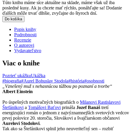
Túto knihu máme síce aktuálne na sklade, máme však už iba
posledné kusy. Ak ju chcete mať rýchlo, ponáhľajte sa! Dodanie
ďalších môže trvať dlhšie, zvyčajne do štyroch dní.
Do košíka
Popis knihy
Podrobnosti
Recenzie
O autorovi
Vydavateľstvo
Viac o knihe
Pozrieť ukážku
Ukážka
#biografia
#Aurel Bohuslav Stodola
#história
#osobnosti
„Vznešený muž s nehasnúcou túžbou po poznaní a tvorbe“
Albert Einstein
Po úspešných motivačných biografiách o
Milanovi Rastislavovi
Štefánikovi
a
Tomášovi Baťovi
prináša
Jozef Banáš
tretí
energizujúci román o jednom z najvýznamnejších svetových vedcov
prvej polovice 20. storočia, Slovákovi a švajčiarskom občanovi
Aurelovi Stodolovi
.
Tak ako sa Štefánikovi splnil jeho neuveriteľný sen – rozbiť