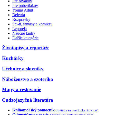
Pre prvákov
Pre pubertiakov
Young Adult
Beletria
Rozprávky
Sci-fi, fantasy a komiksy
Leporelá
Náučné knihy
Ďalšie kategórie
Životopisy a reportáže
Kuchárky
Učebnice a slovníky
Náboženstvo a ezoterika
Mapy a cestovanie
Cudzojazyčná literatúra
Knihomoľský pomocník
Spýtajte sa Sherlocka, čo čítať
Odporúčame pre vás
Knižné tipy ušité na mieru vám