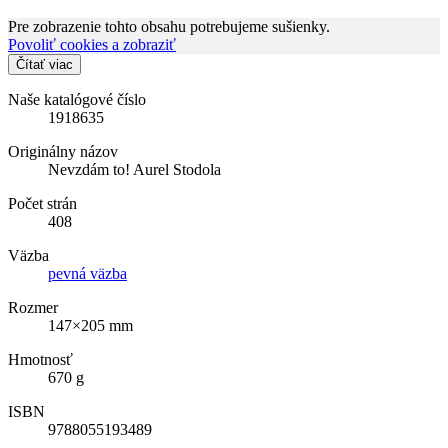
Pre zobrazenie tohto obsahu potrebujeme sušienky.
Povoliť cookies a zobraziť
Čítať viac
Naše katalógové číslo
1918635
Originálny názov
Nevzdám to! Aurel Stodola
Počet strán
408
Väzba
pevná väzba
Rozmer
147×205 mm
Hmotnosť
670 g
ISBN
9788055193489