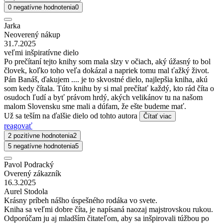
0 negatívne hodnotenia
0
Jarka
Neoverený nákup
31.7.2025
veľmi inšpiratívne dielo
Po prečítaní tejto knihy som mala slzy v očiach, aký úžasný to bol
človek, koľko toho veľa dokázal a napriek tomu mal ťažký život.
Pán Banáš, ďakujem .... je to skvostné dielo, najlepšia kniha, akú
som kedy čítala. Túto knihu by si mal prečítať každý, kto rád číta o
osudoch ľudí a byť právom hrdý, akých velikánov tu na našom
malom Slovensku sme mali a dúfam, že ešte budeme mať.
Už sa teším na ďalšie dielo od tohto autora
Čítať viac
reagovať
2 pozitívne hodnotenia
2
5 negatívne hodnotenia
5
Pavol Podracký
Overený zákazník
16.3.2025
Aurel Stodola
Krásny príbeh nášho úspešného rodáka vo svete.
Kniha sa veľmi dobre číta, je napísaná naozaj majstrovskou rukou.
Odporúčam ju aj mladším čitateľom, aby sa inšpirovali túžbou po