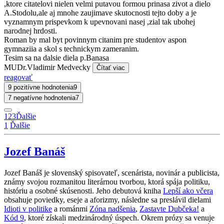
,ktore citatelovi nielen velmi putavou formou prinasa zivot a dielo
A.Stodolu,ale aj mnohe zaujimave skutocnosti tejto doby a je
vyznamnym prispevkom k upevnovani nasej ,zial tak ubohej
narodnej hrdosti.
Roman by mal byt povinnym citanim pre studentov aspon
gymnaziia a skol s technickym zameranim.
Tesim sa na dalsie diela p.Banasa
MUDr.Vladimir Medvecky
Čítať viac
reagovať
9 pozitívne hodnotenia
9
7 negatívne hodnotenia
7
1
2
3
Ďalšie
1
Ďalšie
Jozef Banáš
Jozef Banáš je slovenský spisovateľ, scenárista, novinár a publicista,
známy svojou rozmanitou literárnou tvorbou, ktorá spája politiku,
históriu a osobné skúsenosti. Jeho debutová kniha
Lepší ako včera
obsahuje poviedky, eseje a aforizmy, následne sa preslávil dielami
Idioti v politike
a románmi
Zóna nadšenia
,
Zastavte Dubčeka!
a
Kód 9
, ktoré získali medzinárodný úspech. Okrem prózy sa venuje