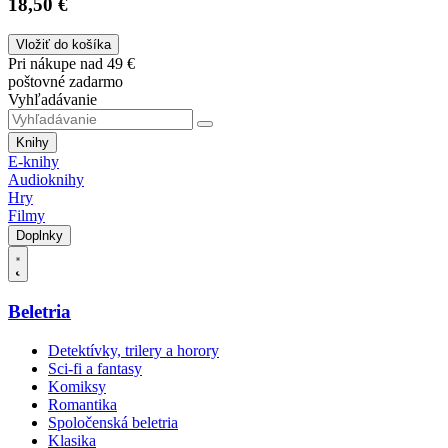
18,50 €
Vložiť do košíka
Pri nákupe nad 49 €
poštovné zadarmo
Vyhľadávanie
Knihy
E-knihy
Audioknihy
Hry
Filmy
Doplnky
Beletria
Detektívky, trilery a horory
Sci-fi a fantasy
Komiksy
Romantika
Spoločenská beletria
Klasika