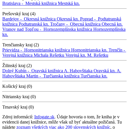
Bratislava -
Mestská knižnica
Mestská kn.
Prešovský kraj (4)
Bardejov -
Okresná knižnica
Okresná kn.
Poprad -
Podtatranská
knižnica
Podtatranská kn.
Tročany -
Obecná knižnica
Obecná kn.
Vranov nad Topľou -
Hornozemplínska knižnica
Hornozemplínska
kn.
Trenčiansky kraj (2)
Prievidza -
Hornonitrianska knižnica
Hornonitrianska kn.
Trenčín -
Verejná knižnica Michala Rešetku
Verejná kn. M. Rešetku
Žilinský kraj (2)
Dolný Kubín -
Oravská knižnica A. Habovštiaka
Oravská kn. A.
Habovštiaka
Martin -
Turčianska knižnica
Turčianska kn.
Košický kraj (0)
Nitriansky kraj (0)
Trnavský kraj (0)
Zdroj informácií:
Infogate.sk
. Údaje hovoria o tom, že kniha je v
evidencii danej knižnice, môže však už byť aktuálne požičaná. Tu
nájdete
zoznam všetkých viac ako 200 slovenských knižníc
, o