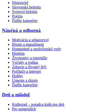
Historické
Slovenská beletria
Svetová beletria
Poézia
Ďalšie kategórie
Náučná a odborná
Motivácia a sebarozvoj
Biznis a manažment
Humanitné a spoločenské vedy
História
Životopisy a reportáže
Vzťahy a rodina
Zdravie a životný štýl
Počítače a internet
Hobby
Umenie a dizajn
Ďalšie kategórie
Deti a mládež
Knihorad – poradca kníh pre deti
Pre najmenších