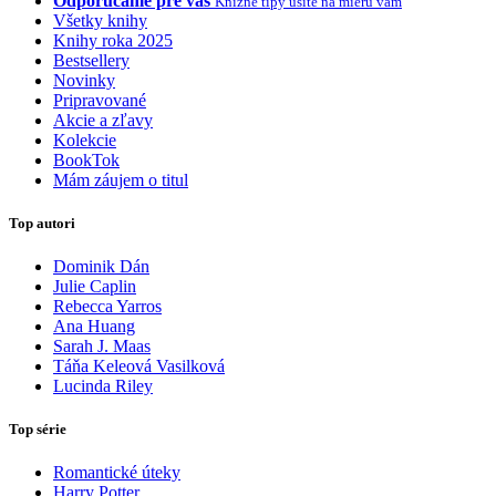
Odporúčame pre vás
Knižné tipy ušité na mieru vám
Všetky knihy
Knihy roka 2025
Bestsellery
Novinky
Pripravované
Akcie a zľavy
Kolekcie
BookTok
Mám záujem o titul
Top autori
Dominik Dán
Julie Caplin
Rebecca Yarros
Ana Huang
Sarah J. Maas
Táňa Keleová Vasilková
Lucinda Riley
Top série
Romantické úteky
Harry Potter