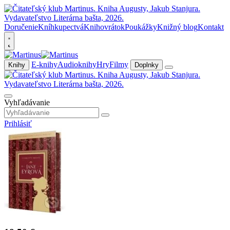
Doručenie
Kníhkupectvá
Knihovrátok
Poukážky
Knižný blog
Kontakt
E-knihy
Audioknihy
Hry
Filmy
Knihy
Doplnky
Vyhľadávanie
Prihlásiť