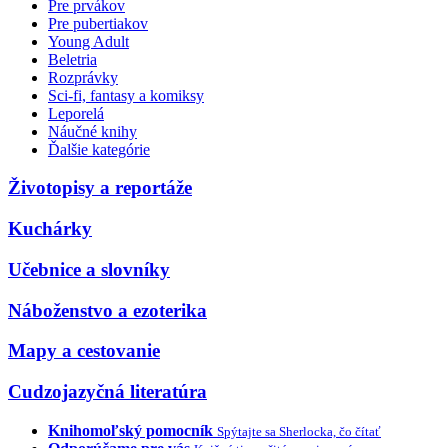
Pre prvákov
Pre pubertiakov
Young Adult
Beletria
Rozprávky
Sci-fi, fantasy a komiksy
Leporelá
Náučné knihy
Ďalšie kategórie
Životopisy a reportáže
Kuchárky
Učebnice a slovníky
Náboženstvo a ezoterika
Mapy a cestovanie
Cudzojazyčná literatúra
Knihomoľský pomocník
Spýtajte sa Sherlocka, čo čítať