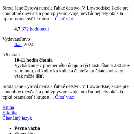
Sirota Jane Eyrová nemala ľahké detstvo. V Lowoodskej škole pre
chudobné dievčatá a pod vplyvom svojej nevľúdnej tety okúsila
trpkú osamelosť i krutosť...
Čítať viac
4,7
372 hodnotení
Vydavateľstvo
Ikar
, 2024
536 strán
10-11 hodín čítania
Vychádzame z priemerného údaju o rýchlosti čítania 230 slov
za minútu, od knihy ku knihe a čitateľa ku čitateľovi sa to
však môže líšiť.
Sirota Jane Eyrová nemala ľahké detstvo. V Lowoodskej škole pre
chudobné dievčatá a pod vplyvom svojej nevľúdnej tety okúsila
trpkú osamelosť i krutosť...
Čítať viac
Kniha
E-kniha
Čítaná
iný jazyk
Pevná väzba
Slovenčina