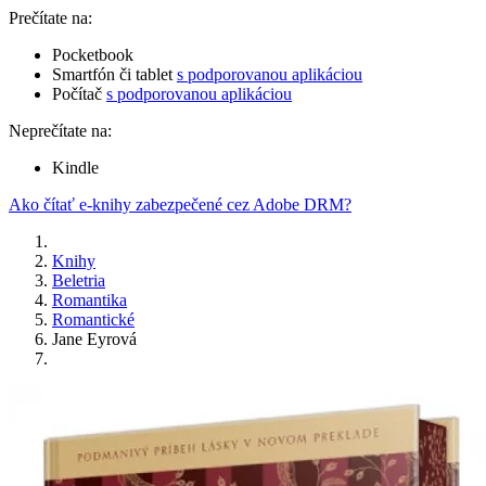
Prečítate na:
Pocketbook
Smartfón či tablet
s podporovanou aplikáciou
Počítač
s podporovanou aplikáciou
Neprečítate na:
Kindle
Ako čítať e-knihy zabezpečené cez Adobe DRM?
Knihy
Beletria
Romantika
Romantické
Jane Eyrová