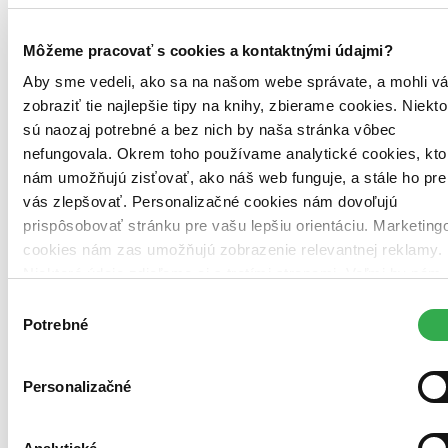
Môžeme pracovať s cookies a kontaktnými údajmi?
Pevná väzba s prebalom
Slovenčina, 2017
Aby sme vedeli, ako sa na našom webe správate, a mohli v
Na sklade 3 ks
zobraziť tie najlepšie tipy na knihy, zbierame cookies. Niekto
Túto knihu máme síce aktuálne na sklade, máme však už iba
sú naozaj potrebné a bez nich by naša stránka vôbec
posledné kusy. Ak ju chcete mať rýchlo, ponáhľajte sa!
Dodanie ďalších môže trvať dlhšie, zvyčajne do piatich dní.
nefungovala. Okrem toho používame analytické cookies, kto
nám umožňujú zisťovať, ako náš web funguje, a stále ho pre
15,30 €
vás zlepšovať. Personalizačné cookies nám dovoľujú
prispôsobovať stránku pre vašu lepšiu orientáciu. Marketing
Vložiť do košíka
cookies nám zas umožňujú zobrazenie relevantnej reklamy.
Niektoré údaje zdieľame aj s tretími stranami. Veľmi by nám
pomohlo, keby sme mohli používať všetky tieto cookies.
Výber
Ďakujeme!
Potrebné
súhlasu
Personalizačné