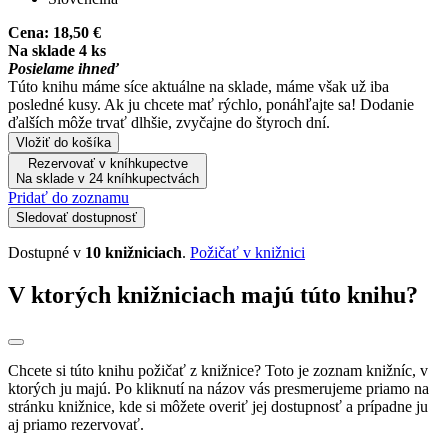
Cena:
18,50 €
Na sklade 4 ks
Posielame ihneď
Túto knihu máme síce aktuálne na sklade, máme však už iba
posledné kusy. Ak ju chcete mať rýchlo, ponáhľajte sa! Dodanie
ďalších môže trvať dlhšie, zvyčajne do štyroch dní.
Vložiť do košíka
Rezervovať v kníhkupectve
Na sklade v 24 kníhkupectvách
Pridať do zoznamu
Sledovať dostupnosť
Dostupné v
10 knižniciach
.
Požičať v knižnici
V ktorých knižniciach majú túto knihu?
Chcete si túto knihu požičať z knižnice? Toto je zoznam knižníc, v
ktorých ju majú. Po kliknutí na názov vás presmerujeme priamo na
stránku knižnice, kde si môžete overiť jej dostupnosť a prípadne ju
aj priamo rezervovať.