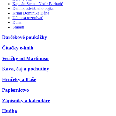
Kapitán Stein a Notár Barbarič
Denník odvážneho bojka
Krimi Dominika Dána
Učím sa rozprávať
Duna
Smradi
Darčekové poukážky
Čítačky e-kníh
Vecičky od Martinusu
Káva, čaj a pochutiny
Hrnčeky a fľaše
Papiernictvo
Zápisníky a kalendáre
Hudba