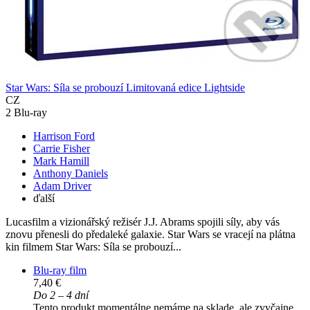
Star Wars: Síla se probouzí Limitovaná edice Lightside
CZ
2 Blu-ray
Harrison Ford
Carrie Fisher
Mark Hamill
Anthony Daniels
Adam Driver
ďalší
Lucasfilm a vizionářský režisér J.J. Abrams spojili síly, aby vás
znovu přenesli do předaleké galaxie. Star Wars se vracejí na plátna
kin filmem Star Wars: Síla se probouzí...
Blu-ray film
7,40 €
Do 2 – 4 dní
Tento produkt momentálne nemáme na sklade, ale zvyčajne