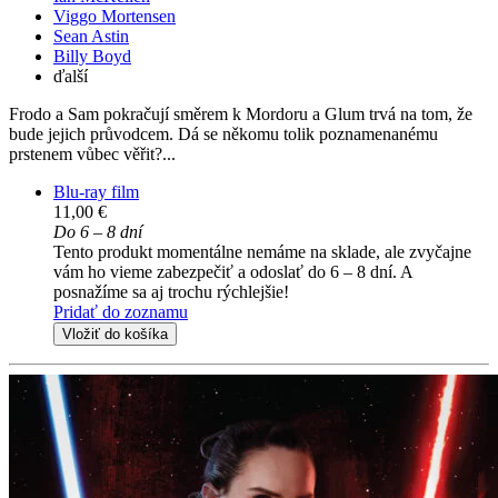
Viggo Mortensen
Sean Astin
Billy Boyd
ďalší
Frodo a Sam pokračují směrem k Mordoru a Glum trvá na tom, že
bude jejich průvodcem. Dá se někomu tolik poznamenanému
prstenem vůbec věřit?...
Blu-ray film
11,00 €
Do 6 – 8 dní
Tento produkt momentálne nemáme na sklade, ale zvyčajne
vám ho vieme zabezpečiť a odoslať do 6 – 8 dní. A
posnažíme sa aj trochu rýchlejšie!
Pridať do zoznamu
Vložiť do košíka