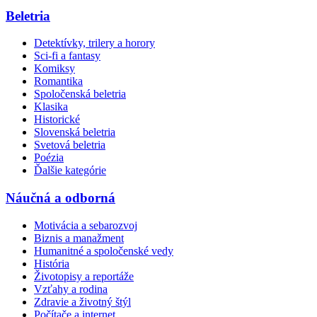
Beletria
Detektívky, trilery a horory
Sci-fi a fantasy
Komiksy
Romantika
Spoločenská beletria
Klasika
Historické
Slovenská beletria
Svetová beletria
Poézia
Ďalšie kategórie
Náučná a odborná
Motivácia a sebarozvoj
Biznis a manažment
Humanitné a spoločenské vedy
História
Životopisy a reportáže
Vzťahy a rodina
Zdravie a životný štýl
Počítače a internet