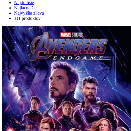
Najdrahšie
Najlacnejšie
Najvyššia zľava
111 produktov