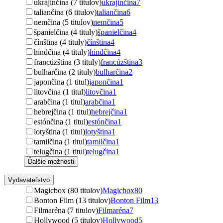
ukrajinčina (7 titulov)
ukrajinčina
7
taliančina (6 titulov)
taliančina
6
nemčina (5 titulov)
nemčina
5
španielčina (4 tituly)
španielčina
4
čínština (4 tituly)
čínština
4
hindčina (4 tituly)
hindčina
4
francúzština (3 tituly)
francúzština
3
bulharčina (2 tituly)
bulharčina
2
japončina (1 titul)
japončina
1
litovčina (1 titul)
litovčina
1
arabčina (1 titul)
arabčina
1
hebrejčina (1 titul)
hebrejčina
1
estónčina (1 titul)
estónčina
1
lotyština (1 titul)
lotyština
1
tamilčina (1 titul)
tamilčina
1
telugčina (1 titul)
telugčina
1
Ďalšie možnosti
Vydavateľstvo
Magicbox (80 titulov)
Magicbox
80
Bonton Film (13 titulov)
Bonton Film
13
Filmaréna (7 titulov)
Filmaréna
7
Hollywood (5 titulov)
Hollywood
5