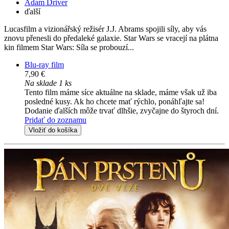
Adam Driver
ďalší
Lucasfilm a vizionářský režisér J.J. Abrams spojili síly, aby vás
znovu přenesli do předaleké galaxie. Star Wars se vracejí na plátna
kin filmem Star Wars: Síla se probouzí...
Blu-ray film
7,90 €
Na sklade 1 ks
Tento film máme síce aktuálne na sklade, máme však už iba
posledné kusy. Ak ho chcete mať rýchlo, ponáhľajte sa!
Dodanie ďalších môže trvať dlhšie, zvyčajne do štyroch dní.
Pridať do zoznamu
Vložiť do košíka