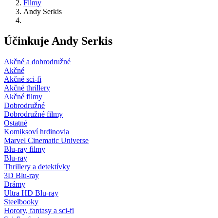
Filmy
Andy Serkis
Účinkuje Andy Serkis
Akčné a dobrodružné
Akčné
Akčné sci-fi
Akčné thrillery
Akčné filmy
Dobrodružné
Dobrodružné filmy
Ostatné
Komiksoví hrdinovia
Marvel Cinematic Universe
Blu-ray filmy
Blu-ray
Thrillery a detektívky
3D Blu-ray
Drámy
Ultra HD Blu-ray
Steelbooky
Horory, fantasy a sci-fi