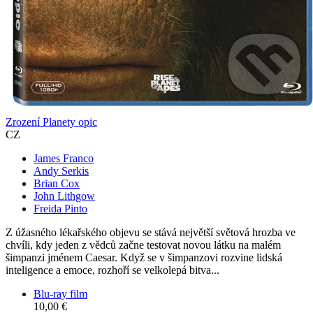
Zrození Planety opic
CZ
James Franco
Andy Serkis
Brian Cox
John Lithgow
Freida Pinto
Z úžasného lékařského objevu se stává největší světová hrozba ve
chvíli, kdy jeden z vědců začne testovat novou látku na malém
šimpanzi jménem Caesar. Když se v šimpanzovi rozvine lidská
inteligence a emoce, rozhoří se velkolepá bitva...
Blu-ray film
10,00 €