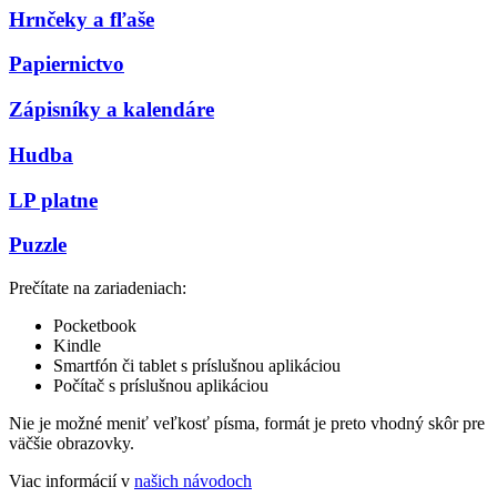
Hrnčeky a fľaše
Papiernictvo
Zápisníky a kalendáre
Hudba
LP platne
Puzzle
Prečítate na zariadeniach:
Pocketbook
Kindle
Smartfón či tablet s príslušnou aplikáciou
Počítač s príslušnou aplikáciou
Nie je možné meniť veľkosť písma, formát je preto vhodný skôr pre
väčšie obrazovky.
Viac informácií v
našich návodoch