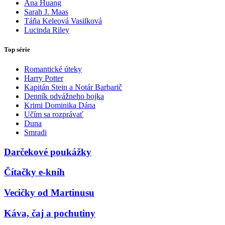
Ana Huang
Sarah J. Maas
Táňa Keleová Vasilková
Lucinda Riley
Top série
Romantické úteky
Harry Potter
Kapitán Stein a Notár Barbarič
Denník odvážneho bojka
Krimi Dominika Dána
Učím sa rozprávať
Duna
Smradi
Darčekové poukážky
Čítačky e-kníh
Vecičky od Martinusu
Káva, čaj a pochutiny