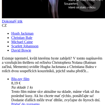
Dokonalý trik
CZ
Hugh Jackman
Christian Bale
Michael Caine
Scarlett Johansson
David Bowie
Existuje tajemství, kvůli kterému byste zabíjeli? V tomto napínavém
a vzrušujícím thrilleru od režiséra Christophera Nolana (Batman
začíná, Memento) uvidíte Hugha Jackmana a Christiana Balea v
rolích dvou soupeřících kouzelníků, jejichž snaha předčít...
Blu-ray film
8,19 €
Na sklade 1 ks
Tento film máme síce aktuálne na sklade, máme však už iba
posledné kusy. Ak ho chcete mať rýchlo, ponáhľajte sa!
Dodanie ďalších môže trvať dlhšie, zvyčajne do štyroch dní.
Pridať do zoznamu