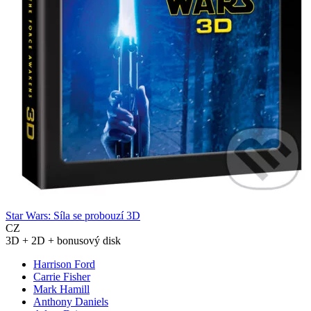
Star Wars: Síla se probouzí 3D
CZ
3D + 2D + bonusový disk
Harrison Ford
Carrie Fisher
Mark Hamill
Anthony Daniels