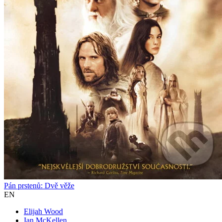
Pán prstenů: Dvě věže
EN
Elijah Wood
Ian McKellen