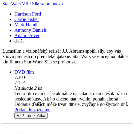
Star Wars VII : Sila sa prebúdza
Harrison Ford
Carrie Fisher
Mark Hamill
Anthony Daniels
Adam Driver
ďalší
Lucasfilm a vizionářský režisér J.J. Abrams spojili síly, aby vás
znovu přenesli do předaleké galaxie. Star Wars se vracejí na plátna
kin filmem Star Wars: Síla se probouzí...
DVD film
7,30 €
-11 %
Na sklade 2 ks
Tento film máme síce aktuálne na sklade, máme však už iba
posledné kusy. Ak ho chcete mať rýchlo, ponáhľajte sa!
Dodanie ďalších môže trvať dlhšie, zvyčajne do štyroch dní.
Pridať do zoznamu
Vložiť do košíka