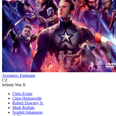
Avengers: Endgame
CZ
Infinity War II
Chris Evans
Chris Hemsworth
Robert Downey Jr.
Mark Ruffalo
Scarlett Johansson