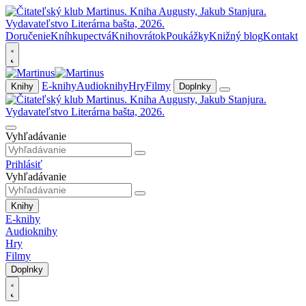
Doručenie
Kníhkupectvá
Knihovrátok
Poukážky
Knižný blog
Kontakt
E-knihy
Audioknihy
Hry
Filmy
Knihy
Doplnky
Vyhľadávanie
Prihlásiť
Vyhľadávanie
Knihy
E-knihy
Audioknihy
Hry
Filmy
Doplnky