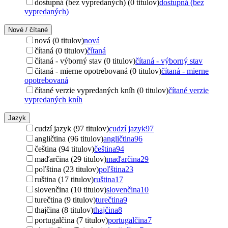
dostupná (bez vypredaných) (0 titulov)
dostupná (bez
vypredaných)
Nové / čítané
nová (0 titulov)
nová
čítaná (0 titulov)
čítaná
čítaná - výborný stav (0 titulov)
čítaná - výborný stav
čítaná - mierne opotrebovaná (0 titulov)
čítaná - mierne
opotrebovaná
čítané verzie vypredaných kníh (0 titulov)
čítané verzie
vypredaných kníh
Jazyk
cudzí jazyk (97 titulov)
cudzí jazyk
97
angličtina (96 titulov)
angličtina
96
čeština (94 titulov)
čeština
94
maďarčina (29 titulov)
maďarčina
29
poľština (23 titulov)
poľština
23
ruština (17 titulov)
ruština
17
slovenčina (10 titulov)
slovenčina
10
turečtina (9 titulov)
turečtina
9
thajčina (8 titulov)
thajčina
8
portugalčina (7 titulov)
portugalčina
7