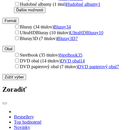
Hudobné albumy (1 titul)
Hudobné albumy
1
Ďalšie možnosti
Formát
Bluray (34 titulov)
Bluray
34
UltraHDBluray (10 titulov)
UltraHDBluray
10
Bluray3D (7 titulov)
Bluray3D
7
Obal
Steelbook (35 titulov)
Steelbook
35
DVD obal (14 titulov)
DVD obal
14
DVD papierový obal (7 titulov)
DVD papierový obal
7
Zúžiť výber
Zoradiť
Bestsellery
Top hodnotené
Novinky