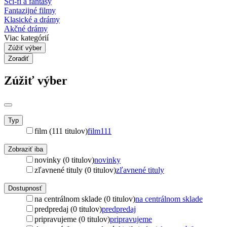
Sci-fi a fantasy
Fantazijné filmy
Klasické a drámy
Akčné drámy
Viac kategórií
Zúžiť výber
Zoradiť
Zúžiť výber
Typ
film (111 titulov)
film
111
Zobraziť iba
novinky (0 titulov)
novinky
zľavnené tituly (0 titulov)
zľavnené tituly
Dostupnosť
na centrálnom sklade (0 titulov)
na centrálnom sklade
predpredaj (0 titulov)
predpredaj
pripravujeme (0 titulov)
pripravujeme