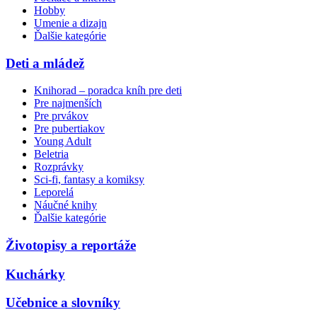
Hobby
Umenie a dizajn
Ďalšie kategórie
Deti a mládež
Knihorad – poradca kníh pre deti
Pre najmenších
Pre prvákov
Pre pubertiakov
Young Adult
Beletria
Rozprávky
Sci-fi, fantasy a komiksy
Leporelá
Náučné knihy
Ďalšie kategórie
Životopisy a reportáže
Kuchárky
Učebnice a slovníky