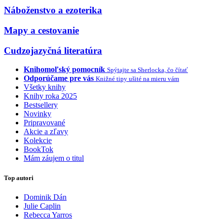
Náboženstvo a ezoterika
Mapy a cestovanie
Cudzojazyčná literatúra
Knihomoľský pomocník
Spýtajte sa Sherlocka, čo čítať
Odporúčame pre vás
Knižné tipy ušité na mieru vám
Všetky knihy
Knihy roka 2025
Bestsellery
Novinky
Pripravované
Akcie a zľavy
Kolekcie
BookTok
Mám záujem o titul
Top autori
Dominik Dán
Julie Caplin
Rebecca Yarros