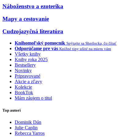
Náboženstvo a ezoterika
Mapy a cestovanie
Cudzojazyčná literatúra
Knihomoľský pomocník
Spýtajte sa Sherlocka, čo čítať
Odporúčame pre vás
Knižné tipy ušité na mieru vám
Všetky knihy
Knihy roka 2025
Bestsellery
Novinky
Pripravované
Akcie a zľavy
Kolekcie
BookTok
Mám záujem o titul
Top autori
Dominik Dán
Julie Caplin
Rebecca Yarros