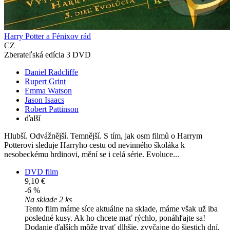
Harry Potter a Fénixov rád
CZ
Zberateľská edícia 3 DVD
Daniel Radcliffe
Rupert Grint
Emma Watson
Jason Isaacs
Robert Pattinson
ďalší
Hlubší. Odvážnější. Temnější. S tím, jak osm filmů o Harrym
Potterovi sleduje Harryho cestu od nevinného školáka k
nesobeckému hrdinovi, mění se i celá série. Evoluce...
DVD film
9,10 €
-6 %
Na sklade 2 ks
Tento film máme síce aktuálne na sklade, máme však už iba
posledné kusy. Ak ho chcete mať rýchlo, ponáhľajte sa!
Dodanie ďalších môže trvať dlhšie, zvyčajne do šiestich dní.