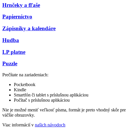
Hrnčeky a fľaše
Papiernictvo
Zápisníky a kalendáre
Hudba
LP platne
Puzzle
Prečítate na zariadeniach:
Pocketbook
Kindle
Smartfón či tablet s príslušnou aplikáciou
Počítač s príslušnou aplikáciou
Nie je možné meniť veľkosť písma, formát je preto vhodný skôr pre
väčšie obrazovky.
Viac informácií v
našich návodoch