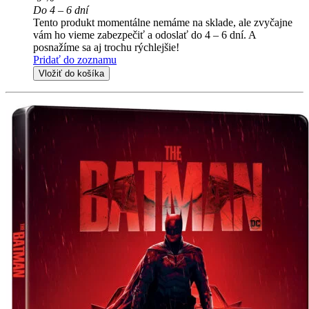
Do 4 – 6 dní
Tento produkt momentálne nemáme na sklade, ale zvyčajne
vám ho vieme zabezpečiť a odoslať do 4 – 6 dní. A
posnažíme sa aj trochu rýchlejšie!
Pridať do zoznamu
Vložiť do košíka