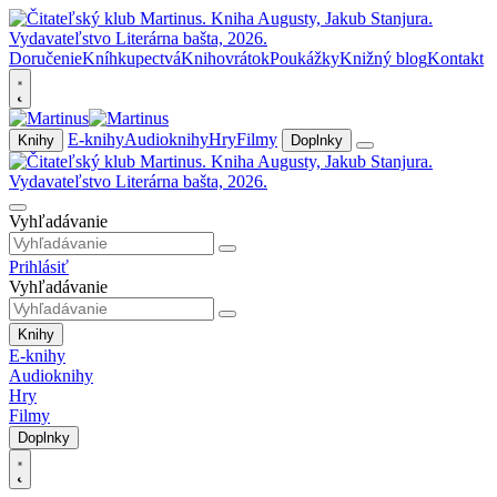
Doručenie
Kníhkupectvá
Knihovrátok
Poukážky
Knižný blog
Kontakt
E-knihy
Audioknihy
Hry
Filmy
Knihy
Doplnky
Vyhľadávanie
Prihlásiť
Vyhľadávanie
Knihy
E-knihy
Audioknihy
Hry
Filmy
Doplnky