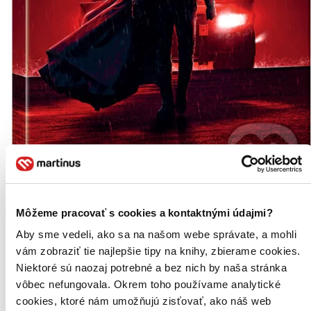
Batman (2022) - steelbook - motiv Batmobile Head Lights Ultra HD
Môžeme pracovať s cookies a kontaktnými údajmi?
Blu-ray
Aby sme vedeli, ako sa na našom webe správate, a mohli
CZ
3BD (UHD+BD+BD bonus)
vám zobraziť tie najlepšie tipy na knihy, zbierame cookies.
Niektoré sú naozaj potrebné a bez nich by naša stránka
Andy Serkis
vôbec nefungovala. Okrem toho používame analytické
Barry Keoghan
Colin Farrell
cookies, ktoré nám umožňujú zisťovať, ako náš web
Jayme Lawson