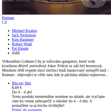
Batman
CZ
Michael Keaton
Jack Nicholson
Kim Basinger
Robert Wuhl
Pat Hingle
ďalší
Velkoměsto Gotham City je sužováno gangstery, které vede
kyselinou děsivě znetvořený Joker. Policie se zdá být bezmocná.
Mnohem větší respekt mezi zločinci budí maskovaný netopýří muž -
Batman - objevující se vždy tam, kde je páchána nějaká nepravost...
Blu-ray film
8,69 €
Do 4 – 6 dní
Tento produkt momentálne nemáme na sklade, ale zvyčajne
vám ho vieme zabezpečiť a odoslať do 4 – 6 dní. A
posnažíme sa aj trochu rýchlejšie!
Pridať do zoznamu