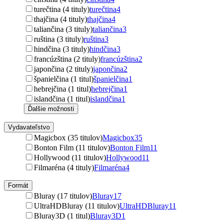
turečtina (4 tituly)
turečtina
4
thajčina (4 tituly)
thajčina
4
taliančina (3 tituly)
taliančina
3
ruština (3 tituly)
ruština
3
hindčina (3 tituly)
hindčina
3
francúzština (2 tituly)
francúzština
2
japončina (2 tituly)
japončina
2
španielčina (1 titul)
španielčina
1
hebrejčina (1 titul)
hebrejčina
1
islandčina (1 titul)
islandčina
1
Ďalšie možnosti
Vydavateľstvo
Magicbox (35 titulov)
Magicbox
35
Bonton Film (11 titulov)
Bonton Film
11
Hollywood (11 titulov)
Hollywood
11
Filmaréna (4 tituly)
Filmaréna
4
Formát
Bluray (17 titulov)
Bluray
17
UltraHDBluray (11 titulov)
UltraHDBluray
11
Bluray3D (1 titul)
Bluray3D
1