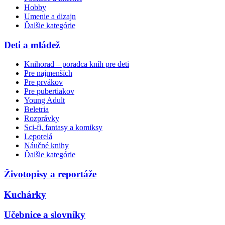
Hobby
Umenie a dizajn
Ďalšie kategórie
Deti a mládež
Knihorad – poradca kníh pre deti
Pre najmenších
Pre prvákov
Pre pubertiakov
Young Adult
Beletria
Rozprávky
Sci-fi, fantasy a komiksy
Leporelá
Náučné knihy
Ďalšie kategórie
Životopisy a reportáže
Kuchárky
Učebnice a slovníky