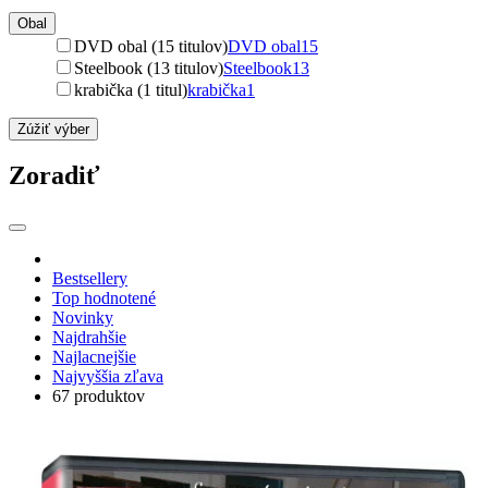
Obal
DVD obal (15 titulov)
DVD obal
15
Steelbook (13 titulov)
Steelbook
13
krabička (1 titul)
krabička
1
Zúžiť výber
Zoradiť
Bestsellery
Top hodnotené
Novinky
Najdrahšie
Najlacnejšie
Najvyššia zľava
67 produktov