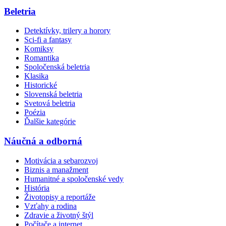
Beletria
Detektívky, trilery a horory
Sci-fi a fantasy
Komiksy
Romantika
Spoločenská beletria
Klasika
Historické
Slovenská beletria
Svetová beletria
Poézia
Ďalšie kategórie
Náučná a odborná
Motivácia a sebarozvoj
Biznis a manažment
Humanitné a spoločenské vedy
História
Životopisy a reportáže
Vzťahy a rodina
Zdravie a životný štýl
Počítače a internet