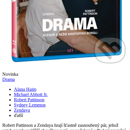
Novinka
Drama
Alana Haim
Michael Abbott Jr.
Robert Pattinson
Sydney Lemmon
Zendaya
ďalší
Robert Pattinson a Zendaya hrají šťastně zasnoubený pár, jehož