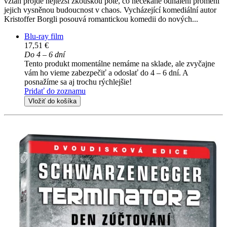
vztah projde nejtěžší zkouškou poté, co nečekané odhalení promění
jejich vysněnou budoucnost v chaos. Vycházející komediální autor
Kristoffer Borgli posouvá romantickou komedii do nových...
Blu-ray film
17,51 €
Do 4 – 6 dní
Tento produkt momentálne nemáme na sklade, ale zvyčajne
vám ho vieme zabezpečiť a odoslať do 4 – 6 dní. A
posnažíme sa aj trochu rýchlejšie!
Pridať do zoznamu
Vložiť do košíka