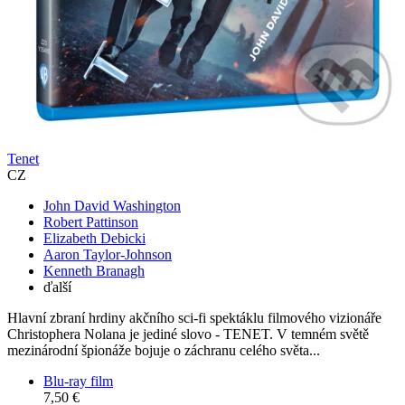
Tenet
CZ
John David Washington
Robert Pattinson
Elizabeth Debicki
Aaron Taylor-Johnson
Kenneth Branagh
ďalší
Hlavní zbraní hrdiny akčního sci-fi spektáklu filmového vizionáře
Christophera Nolana je jediné slovo - TENET. V temném světě
mezinárodní špionáže bojuje o záchranu celého světa...
Blu-ray film
7,50 €