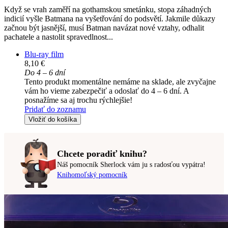
Když se vrah zaměří na gothamskou smetánku, stopa záhadných
indicií vyšle Batmana na vyšetřování do podsvětí. Jakmile důkazy
začnou být jasnější, musí Batman navázat nové vztahy, odhalit
pachatele a nastolit spravedlnost...
Blu-ray film
8,10 €
Do 4 – 6 dní
Tento produkt momentálne nemáme na sklade, ale zvyčajne
vám ho vieme zabezpečiť a odoslať do 4 – 6 dní. A
posnažíme sa aj trochu rýchlejšie!
Pridať do zoznamu
Vložiť do košíka
Chcete poradiť knihu?
Náš pomocník Sherlock vám ju s radosťou vypátra!
Knihomoľský pomocník