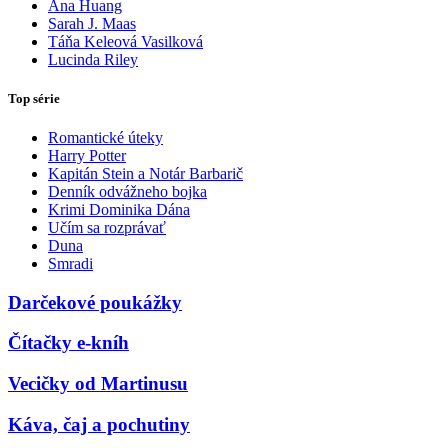
Ana Huang
Sarah J. Maas
Táňa Keleová Vasilková
Lucinda Riley
Top série
Romantické úteky
Harry Potter
Kapitán Stein a Notár Barbarič
Denník odvážneho bojka
Krimi Dominika Dána
Učím sa rozprávať
Duna
Smradi
Darčekové poukážky
Čítačky e-kníh
Vecičky od Martinusu
Káva, čaj a pochutiny