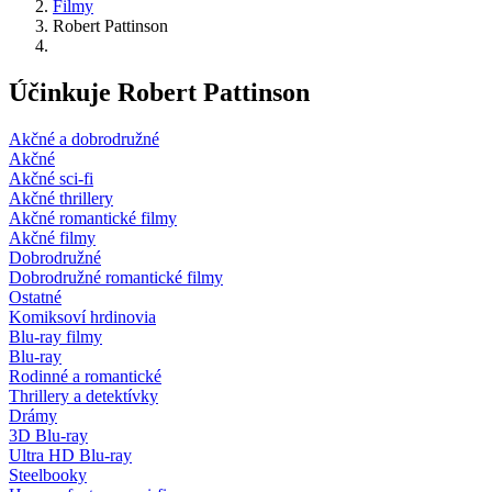
Filmy
Robert Pattinson
Účinkuje Robert Pattinson
Akčné a dobrodružné
Akčné
Akčné sci-fi
Akčné thrillery
Akčné romantické filmy
Akčné filmy
Dobrodružné
Dobrodružné romantické filmy
Ostatné
Komiksoví hrdinovia
Blu-ray filmy
Blu-ray
Rodinné a romantické
Thrillery a detektívky
Drámy
3D Blu-ray
Ultra HD Blu-ray
Steelbooky