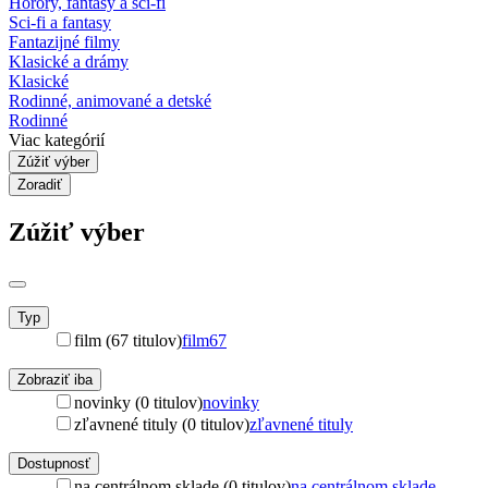
Horory, fantasy a sci-fi
Sci-fi a fantasy
Fantazijné filmy
Klasické a drámy
Klasické
Rodinné, animované a detské
Rodinné
Viac kategórií
Zúžiť výber
Zoradiť
Zúžiť výber
Typ
film (67 titulov)
film
67
Zobraziť iba
novinky (0 titulov)
novinky
zľavnené tituly (0 titulov)
zľavnené tituly
Dostupnosť
na centrálnom sklade (0 titulov)
na centrálnom sklade