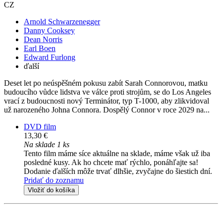
CZ
Arnold Schwarzenegger
Danny Cooksey
Dean Norris
Earl Boen
Edward Furlong
ďalší
Deset let po neúspěšném pokusu zabít Sarah Connorovou, matku
budoucího vůdce lidstva ve válce proti strojům, se do Los Angeles
vrací z budoucnosti nový Terminátor, typ T-1000, aby zlikvidoval
už narozeného Johna Connora. Dospělý Connor v roce 2029 na...
DVD film
13,30 €
Na sklade 1 ks
Tento film máme síce aktuálne na sklade, máme však už iba
posledné kusy. Ak ho chcete mať rýchlo, ponáhľajte sa!
Dodanie ďalších môže trvať dlhšie, zvyčajne do šiestich dní.
Pridať do zoznamu
Vložiť do košíka