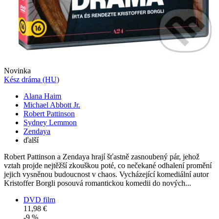
Novinka
Kész dráma (HU)
Alana Haim
Michael Abbott Jr.
Robert Pattinson
Sydney Lemmon
Zendaya
ďalší
Robert Pattinson a Zendaya hrají šťastně zasnoubený pár, jehož
vztah projde nejtěžší zkouškou poté, co nečekané odhalení promění
jejich vysněnou budoucnost v chaos. Vycházející komediální autor
Kristoffer Borgli posouvá romantickou komedii do nových...
DVD film
11,98 €
-9 %