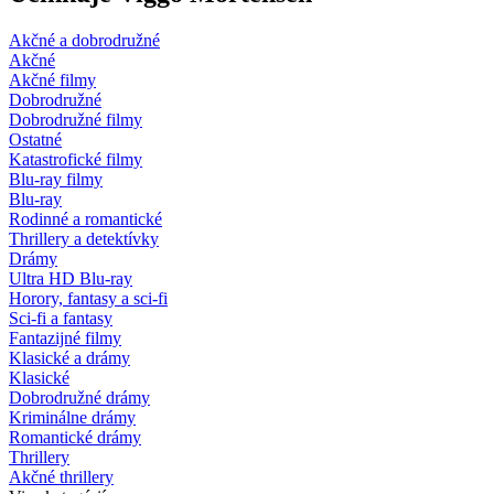
Akčné a dobrodružné
Akčné
Akčné filmy
Dobrodružné
Dobrodružné filmy
Ostatné
Katastrofické filmy
Blu-ray filmy
Blu-ray
Rodinné a romantické
Thrillery a detektívky
Drámy
Ultra HD Blu-ray
Horory, fantasy a sci-fi
Sci-fi a fantasy
Fantazijné filmy
Klasické a drámy
Klasické
Dobrodružné drámy
Kriminálne drámy
Romantické drámy
Thrillery
Akčné thrillery