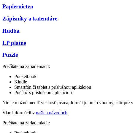
Papiernictvo
Zápisníky a kalendáre
Hudba
LP platne
Puzzle
Prečítate na zariadeniach:
Pocketbook
Kindle
Smartfón či tablet s príslušnou aplikáciou
Počítač s príslušnou aplikáciou
Nie je možné meniť veľkosť písma, formát je preto vhodný skôr pre 
Viac informácií v
našich návodoch
Prečítate na zariadeniach:
Pocketbook