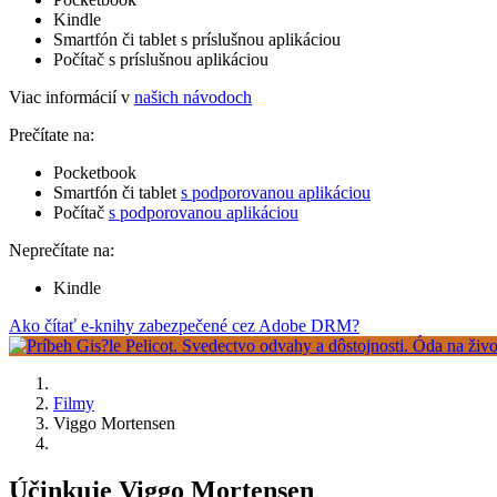
Kindle
Smartfón či tablet s príslušnou aplikáciou
Počítač s príslušnou aplikáciou
Viac informácií v
našich návodoch
Prečítate na:
Pocketbook
Smartfón či tablet
s podporovanou aplikáciou
Počítač
s podporovanou aplikáciou
Neprečítate na:
Kindle
Ako čítať e-knihy zabezpečené cez Adobe DRM?
Filmy
Viggo Mortensen
Účinkuje Viggo Mortensen