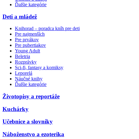
Ďalšie kategórie
Deti a mládež
Knihorad – poradca kníh pre deti
Pre najmenších
Pre prvákov
Pre pubertiakov
Young Adult
Beletria
Rozprávky
Sci-fi, fantasy a komiksy
Leporelá
Náučné knihy
Ďalšie kategórie
Životopisy a reportáže
Kuchárky
Učebnice a slovníky
Náboženstvo a ezoterika