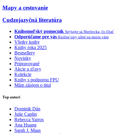
Mapy a cestovanie
Cudzojazyčná literatúra
Knihomoľský pomocník
Spýtajte sa Sherlocka, čo čítať
Odporúčame pre vás
Knižné tipy ušité na mieru vám
Všetky knihy
Knihy roka 2025
Bestsellery
Novinky
Pripravované
Akcie a zľavy
Kolekcie
Knihy s podporou FPU
Mám záujem o titul
Top autori
Dominik Dán
Julie Caplin
Rebecca Yarros
Ana Huang
Sarah J. Maas