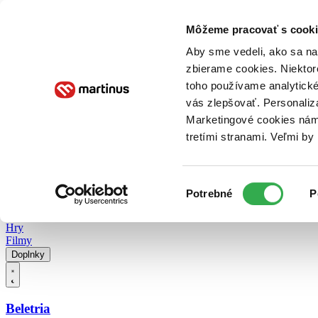
Doručenie
Kníhkupectvá
Knihovrátok
Poukážky
Knižný blog
Kontakt
Môžeme pracovať s cooki
Aby sme vedeli, ako sa na 
zbierame cookies. Niektor
E-knihy
Audioknihy
Hry
Filmy
Knihy
Doplnky
toho používame analytické
vás zlepšovať. Personaliz
Vyhľadávanie
Marketingové cookies nám 
tretími stranami. Veľmi b
Prihlásiť
Vyhľadávanie
Výber
Knihy
Potrebné
P
súhlasu
E-knihy
Audioknihy
Hry
Filmy
Doplnky
Beletria