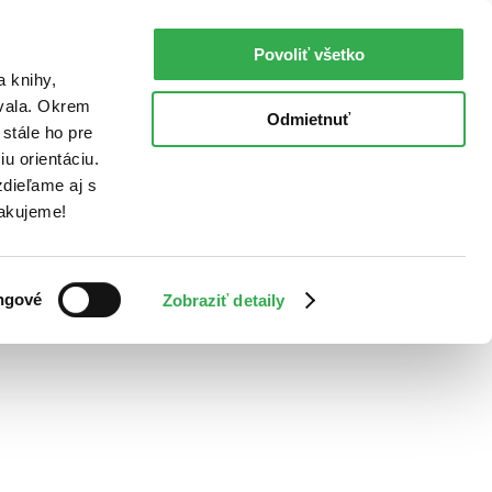
Povoliť všetko
a knihy,
ovala. Okrem
Odmietnuť
stále ho pre
u orientáciu.
dieľame aj s
Ďakujeme!
ngové
Zobraziť detaily