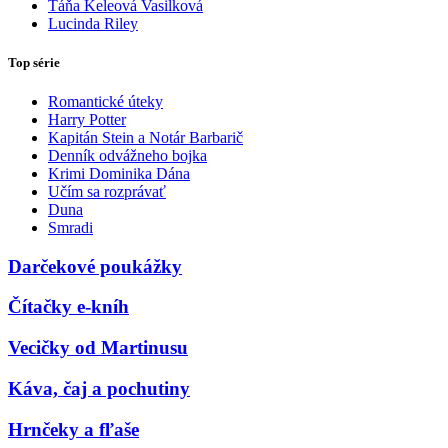
Táňa Keleová Vasilková
Lucinda Riley
Top série
Romantické úteky
Harry Potter
Kapitán Stein a Notár Barbarič
Denník odvážneho bojka
Krimi Dominika Dána
Učím sa rozprávať
Duna
Smradi
Darčekové poukážky
Čítačky e-kníh
Vecičky od Martinusu
Káva, čaj a pochutiny
Hrnčeky a fľaše