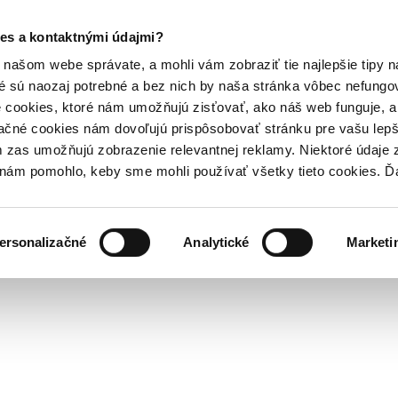
es a kontaktnými údajmi?
našom webe správate, a mohli vám zobraziť tie najlepšie tipy n
é sú naozaj potrebné a bez nich by naša stránka vôbec nefung
 cookies, ktoré nám umožňujú zisťovať, ako náš web funguje, a 
ačné cookies nám dovoľujú prispôsobovať stránku pre vašu lepši
zas umožňujú zobrazenie relevantnej reklamy. Niektoré údaje z
y nám pomohlo, keby sme mohli používať všetky tieto cookies. 
ersonalizačné
Analytické
Marketi