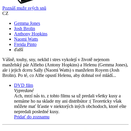
Poznáš muže svých snů
CZ
Gemma Jones
Josh Brolin
Anthony Hopkins
Naomi Watts
Freida Pinto
ďalší
Vášně, touhy, sny, neklid i stres vykolejí v životě nejenom
manželský pár Alfieho (Antony Hopkins) a Helenu (Gemma Jones),
ale i jejich dceru Sally (Naomi Watts) s manželem Royem (Josh
Brolin). Po té, co Alfie opustí Helenu, aby dohnal své mládí...
DVD film
Vypredané
Ach, mrzí nás to, z tohto filmu sa už predali všetky kusy a
nemáme ho na sklade my ani distribútor :( Teoreticky však
môžete mať šťastie v niektorých iných obchodoch, ktoré ešte
nepredali posledné kusy.
Pridať do zoznamu