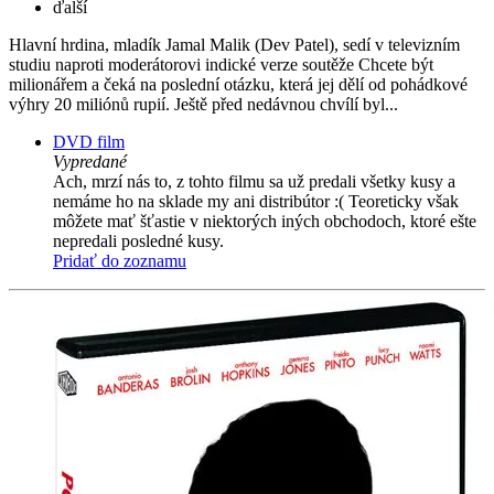
ďalší
Hlavní hrdina, mladík Jamal Malik (Dev Patel), sedí v televizním
studiu naproti moderátorovi indické verze soutěže Chcete být
milionářem a čeká na poslední otázku, která jej dělí od pohádkové
výhry 20 miliónů rupií. Ještě před nedávnou chvílí byl...
DVD film
Vypredané
Ach, mrzí nás to, z tohto filmu sa už predali všetky kusy a
nemáme ho na sklade my ani distribútor :( Teoreticky však
môžete mať šťastie v niektorých iných obchodoch, ktoré ešte
nepredali posledné kusy.
Pridať do zoznamu