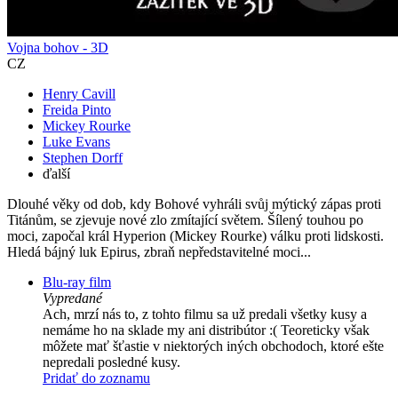
Vojna bohov - 3D
CZ
Henry Cavill
Freida Pinto
Mickey Rourke
Luke Evans
Stephen Dorff
ďalší
Dlouhé věky od dob, kdy Bohové vyhráli svůj mýtický zápas proti
Titánům, se zjevuje nové zlo zmítající světem. Šílený touhou po
moci, započal král Hyperion (Mickey Rourke) válku proti lidskosti.
Hledá bájný luk Epirus, zbraň nepředstavitelné moci...
Blu-ray film
Vypredané
Ach, mrzí nás to, z tohto filmu sa už predali všetky kusy a
nemáme ho na sklade my ani distribútor :( Teoreticky však
môžete mať šťastie v niektorých iných obchodoch, ktoré ešte
nepredali posledné kusy.
Pridať do zoznamu