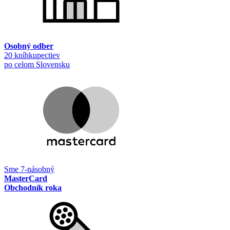
Osobný odber
20 kníhkupectiev
po celom Slovensku
Sme 7-násobný
MasterCard
Obchodník roka