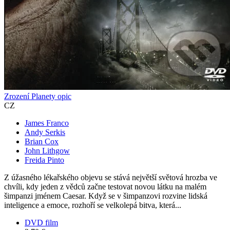
Zrození Planety opic
CZ
James Franco
Andy Serkis
Brian Cox
John Lithgow
Freida Pinto
Z úžasného lékařského objevu se stává největší světová hrozba ve
chvíli, kdy jeden z vědců začne testovat novou látku na malém
šimpanzi jménem Caesar. Když se v šimpanzovi rozvine lidská
inteligence a emoce, rozhoří se velkolepá bitva, která...
DVD film