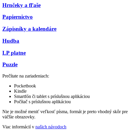
Hrnčeky a fľaše
Papiernictvo
Zápisníky a kalendáre
Hudba
LP platne
Puzzle
Prečítate na zariadeniach:
Pocketbook
Kindle
Smartfón či tablet s príslušnou aplikáciou
Počítač s príslušnou aplikáciou
Nie je možné meniť veľkosť písma, formát je preto vhodný skôr pre
väčšie obrazovky.
Viac informácií v
našich návodoch