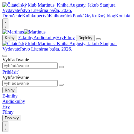
Doručenie
Kníhkupectvá
Knihovrátok
Poukážky
Knižný blog
Kontakt
E-knihy
Audioknihy
Hry
Filmy
Knihy
Doplnky
Vyhľadávanie
Prihlásiť
Vyhľadávanie
Knihy
E-knihy
Audioknihy
Hry
Filmy
Doplnky