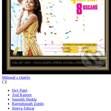
Milionář z chatrče
CZ
Dev Patel
Anil Kapoor
Saurabh Shukla
Rajendranath Zutshi
Jeneva Talwar