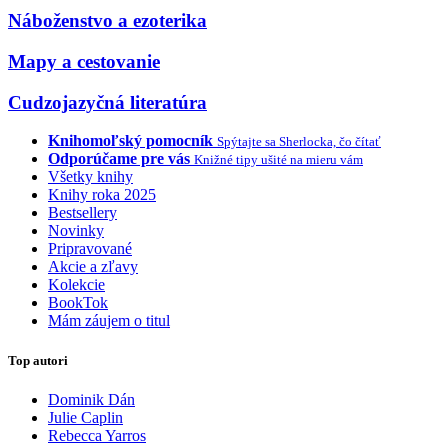
Náboženstvo a ezoterika
Mapy a cestovanie
Cudzojazyčná literatúra
Knihomoľský pomocník
Spýtajte sa Sherlocka, čo čítať
Odporúčame pre vás
Knižné tipy ušité na mieru vám
Všetky knihy
Knihy roka 2025
Bestsellery
Novinky
Pripravované
Akcie a zľavy
Kolekcie
BookTok
Mám záujem o titul
Top autori
Dominik Dán
Julie Caplin
Rebecca Yarros