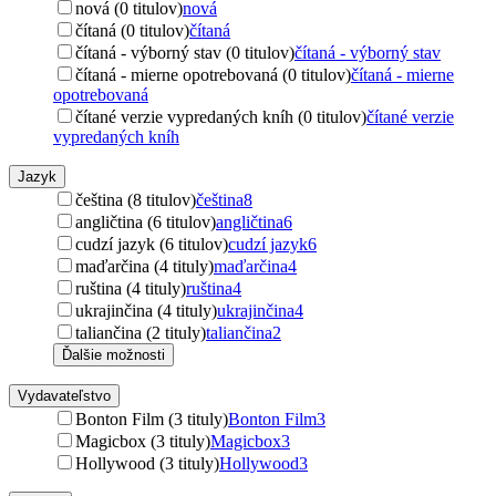
nová (0 titulov)
nová
čítaná (0 titulov)
čítaná
čítaná - výborný stav (0 titulov)
čítaná - výborný stav
čítaná - mierne opotrebovaná (0 titulov)
čítaná - mierne
opotrebovaná
čítané verzie vypredaných kníh (0 titulov)
čítané verzie
vypredaných kníh
Jazyk
čeština (8 titulov)
čeština
8
angličtina (6 titulov)
angličtina
6
cudzí jazyk (6 titulov)
cudzí jazyk
6
maďarčina (4 tituly)
maďarčina
4
ruština (4 tituly)
ruština
4
ukrajinčina (4 tituly)
ukrajinčina
4
taliančina (2 tituly)
taliančina
2
Ďalšie možnosti
Vydavateľstvo
Bonton Film (3 tituly)
Bonton Film
3
Magicbox (3 tituly)
Magicbox
3
Hollywood (3 tituly)
Hollywood
3