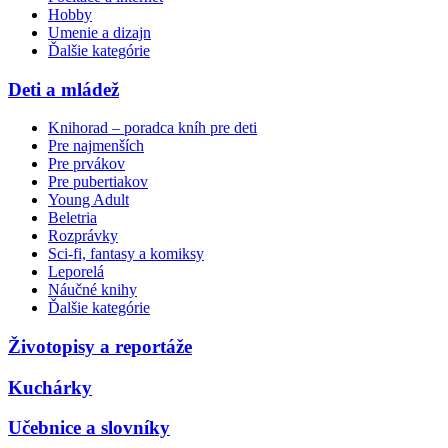
Hobby
Umenie a dizajn
Ďalšie kategórie
Deti a mládež
Knihorad – poradca kníh pre deti
Pre najmenších
Pre prvákov
Pre pubertiakov
Young Adult
Beletria
Rozprávky
Sci-fi, fantasy a komiksy
Leporelá
Náučné knihy
Ďalšie kategórie
Životopisy a reportáže
Kuchárky
Učebnice a slovníky