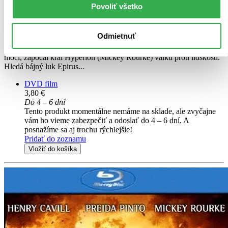
Luke Evans
Povoliť všetko
Stephen Dorff
ďalší
Odmietnuť
Dlouhé věky od dob, kdy Bohové vyhráli svůj mýtický zápas proti
Titánům, se zjevuje nové zlo zmítající světem. Šílený touhou po
moci, započal král Hyperion (Mickey Rourke) válku proti lidskosti.
Hledá bájný luk Epirus...
DVD film
3,80 €
Do 4 – 6 dní
Tento produkt momentálne nemáme na sklade, ale zvyčajne
vám ho vieme zabezpečiť a odoslať do 4 – 6 dní. A
posnažíme sa aj trochu rýchlejšie!
Pridať do zoznamu
Vložiť do košíka