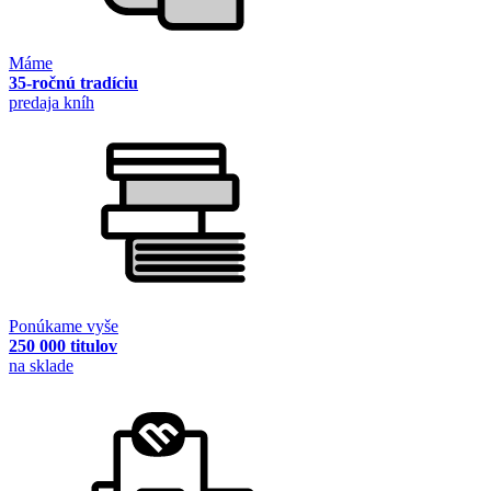
Máme
35-ročnú tradíciu
predaja kníh
Ponúkame vyše
250 000 titulov
na sklade