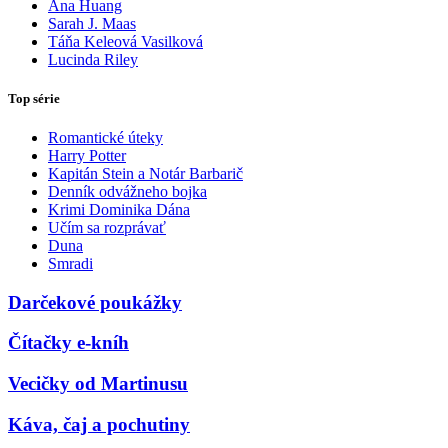
Ana Huang
Sarah J. Maas
Táňa Keleová Vasilková
Lucinda Riley
Top série
Romantické úteky
Harry Potter
Kapitán Stein a Notár Barbarič
Denník odvážneho bojka
Krimi Dominika Dána
Učím sa rozprávať
Duna
Smradi
Darčekové poukážky
Čítačky e-kníh
Vecičky od Martinusu
Káva, čaj a pochutiny