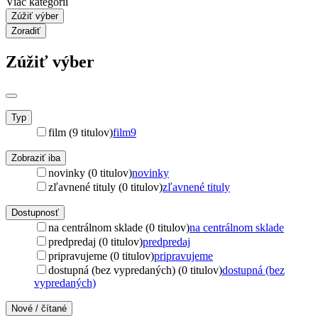
Viac kategórií
Zúžiť výber
Zoradiť
Zúžiť výber
Typ
film (9 titulov)
film
9
Zobraziť iba
novinky (0 titulov)
novinky
zľavnené tituly (0 titulov)
zľavnené tituly
Dostupnosť
na centrálnom sklade (0 titulov)
na centrálnom sklade
predpredaj (0 titulov)
predpredaj
pripravujeme (0 titulov)
pripravujeme
dostupná (bez vypredaných) (0 titulov)
dostupná (bez
vypredaných)
Nové / čítané