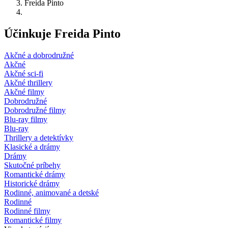
Freida Pinto
Účinkuje Freida Pinto
Akčné a dobrodružné
Akčné
Akčné sci-fi
Akčné thrillery
Akčné filmy
Dobrodružné
Dobrodružné filmy
Blu-ray filmy
Blu-ray
Thrillery a detektívky
Klasické a drámy
Drámy
Skutočné príbehy
Romantické drámy
Historické drámy
Rodinné, animované a detské
Rodinné
Rodinné filmy
Romantické filmy