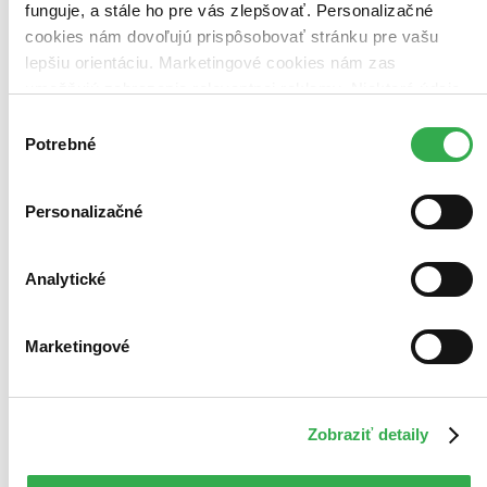
funguje, a stále ho pre vás zlepšovať. Personalizačné
cookies nám dovoľujú prispôsobovať stránku pre vašu
lepšiu orientáciu. Marketingové cookies nám zas
umožňujú zobrazenie relevantnej reklamy. Niektoré údaje
zdieľame aj s tretími stranami. Veľmi by nám pomohlo,
Výber
keby sme mohli používať všetky tieto cookies. Ďakujeme!
Potrebné
súhlasu
Personalizačné
Analytické
Marketingové
Válka Bohů
CZ
Zobraziť detaily
Henry Cavill
Freida Pinto
Mickey Rourke