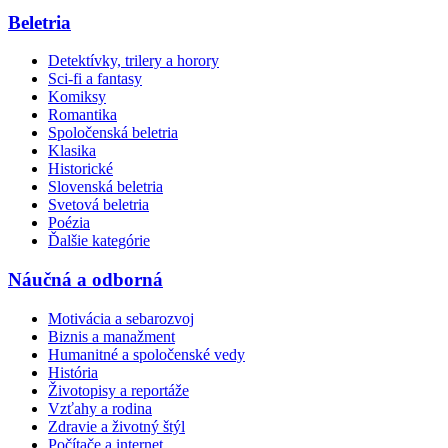
Beletria
Detektívky, trilery a horory
Sci-fi a fantasy
Komiksy
Romantika
Spoločenská beletria
Klasika
Historické
Slovenská beletria
Svetová beletria
Poézia
Ďalšie kategórie
Náučná a odborná
Motivácia a sebarozvoj
Biznis a manažment
Humanitné a spoločenské vedy
História
Životopisy a reportáže
Vzťahy a rodina
Zdravie a životný štýl
Počítače a internet