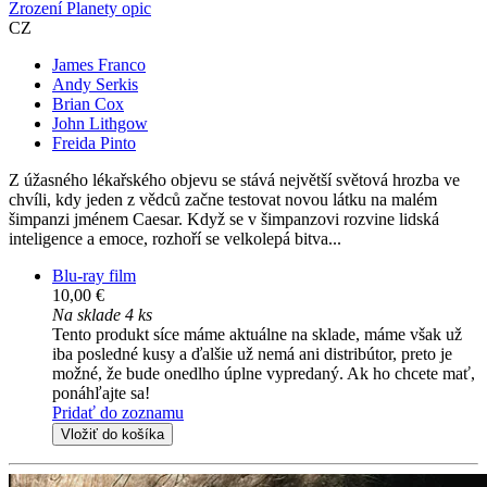
Zrození Planety opic
CZ
James Franco
Andy Serkis
Brian Cox
John Lithgow
Freida Pinto
Z úžasného lékařského objevu se stává největší světová hrozba ve
chvíli, kdy jeden z vědců začne testovat novou látku na malém
šimpanzi jménem Caesar. Když se v šimpanzovi rozvine lidská
inteligence a emoce, rozhoří se velkolepá bitva...
Blu-ray film
10,00 €
Na sklade 4 ks
Tento produkt síce máme aktuálne na sklade, máme však už
iba posledné kusy a ďalšie už nemá ani distribútor, preto je
možné, že bude onedlho úplne vypredaný. Ak ho chcete mať,
ponáhľajte sa!
Pridať do zoznamu
Vložiť do košíka