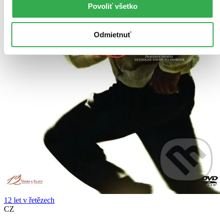
Povoliť všetko
Odmietnuť
12 let v řetězech
CZ