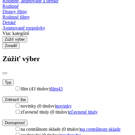
Rodinné, animované a detské
Rodinné
Disney filmy
Rodinné filmy
Detské
Animované rozprávky
Viac kategórií
Zúžiť výber
Zoradiť
Zúžiť výber
Typ
film (43 titulov)
film
43
Zobraziť iba
novinky (0 titulov)
novinky
zľavnené tituly (0 titulov)
zľavnené tituly
Dostupnosť
na centrálnom sklade (0 titulov)
na centrálnom sklade