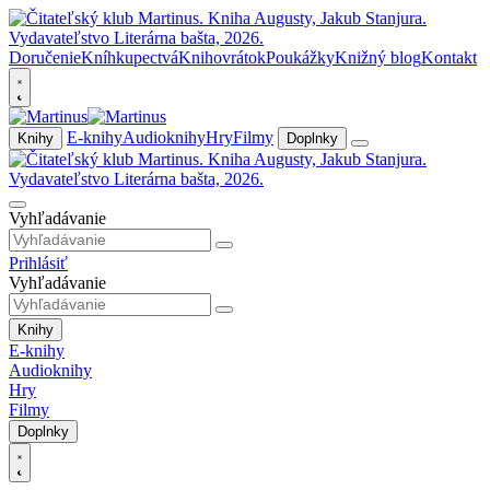
Doručenie
Kníhkupectvá
Knihovrátok
Poukážky
Knižný blog
Kontakt
E-knihy
Audioknihy
Hry
Filmy
Knihy
Doplnky
Vyhľadávanie
Prihlásiť
Vyhľadávanie
Knihy
E-knihy
Audioknihy
Hry
Filmy
Doplnky