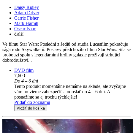
Daisy Ridley
Adam Driver
Carrie Fisher
Mark Hamill
Oscar Isaac
ďalší
Ve filmu Star Wars: Poslední z Jediů od studia Lucasfilm pokračuje
sága rodu Skywalkerů. Postavy předchozího filmu Star Wars: Síla se
probouzí spolu s legendárními hrdiny galaxie prožívají strhující
dobrodružství...
DVD film
7,60 €
Do 4 – 6 dní
Tento produkt momentálne nemáme na sklade, ale zvyčajne
vám ho vieme zabezpečiť a odoslať do 4 – 6 dní. A
posnažíme sa aj trochu rýchlejšie!
Pridať do zoznamu
Vložiť do košíka