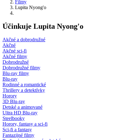
Filmy
Lupita Nyong'o
Účinkuje Lupita Nyong'o
Akčné a dobrodružné
Akčné
Akčné sci-fi
Akčné filmy
Dobrodružné
Dobrodružné filmy
Blu-ray filmy
Blu-ray
Rodinné a romantické
Thrillery a detektívky
Horory
3D Blu-ray
Detské a animované
Ultra HD Blu-ray
Steelbooky
Horory, fantasy a sci-fi
Sci-fi a fantasy
Fantazijné filmy