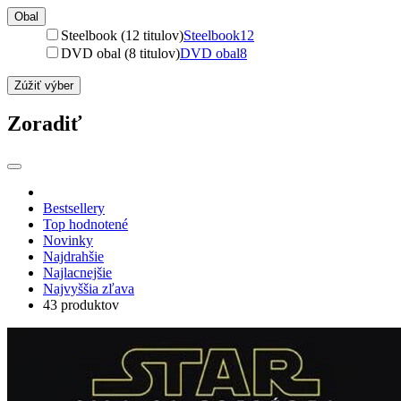
Obal
Steelbook (12 titulov)
Steelbook
12
DVD obal (8 titulov)
DVD obal
8
Zúžiť výber
Zoradiť
Bestsellery
Top hodnotené
Novinky
Najdrahšie
Najlacnejšie
Najvyššia zľava
43 produktov