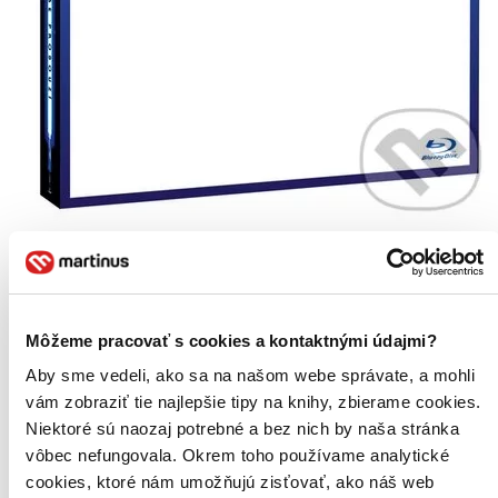
Star Wars: Síla se probouzí Limitovaná edice Lightside
CZ
2 Blu-ray
Harrison Ford
Môžeme pracovať s cookies a kontaktnými údajmi?
Carrie Fisher
Mark Hamill
Aby sme vedeli, ako sa na našom webe správate, a mohli
Anthony Daniels
vám zobraziť tie najlepšie tipy na knihy, zbierame cookies.
Adam Driver
Niektoré sú naozaj potrebné a bez nich by naša stránka
ďalší
vôbec nefungovala. Okrem toho používame analytické
Lucasfilm a vizionářský režisér J.J. Abrams spojili síly, aby vás
cookies, ktoré nám umožňujú zisťovať, ako náš web
znovu přenesli do předaleké galaxie. Star Wars se vracejí na plátna