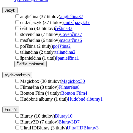
Jazyk
angličtina (37 titulov)
angličtina
37
cudzí jazyk (37 titulov)
cudzí jazyk
37
čeština (33 titulov)
čeština
33
slovenčina (7 titulov)
slovenčina
7
maďarčina (6 titulov)
maďarčina
6
poľština (2 tituly)
poľština
2
taliančina (2 tituly)
taliančina
2
španielčina (1 titul)
španielčina
1
Ďalšie možnosti
Vydavateľstvo
Magicbox (30 titulov)
Magicbox
30
Filmaréna (8 titulov)
Filmaréna
8
Bonton Film (4 tituly)
Bonton Film
4
Hudobné albumy (1 titul)
Hudobné albumy
1
Formát
Bluray (10 titulov)
Bluray
10
Bluray3D (7 titulov)
Bluray3D
7
UltraHDBluray (3 tituly)
UltraHDBluray
3