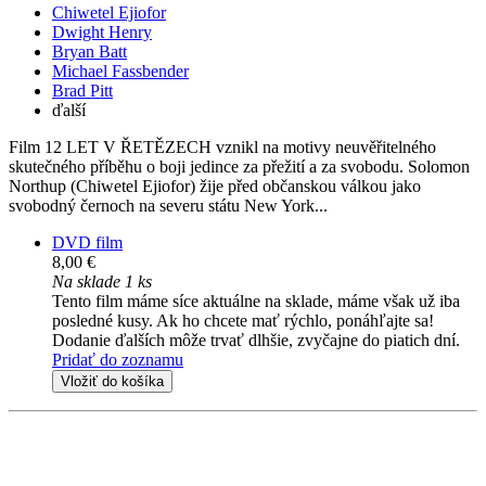
Chiwetel Ejiofor
Dwight Henry
Bryan Batt
Michael Fassbender
Brad Pitt
ďalší
Film 12 LET V ŘETĚZECH vznikl na motivy neuvěřitelného
skutečného příběhu o boji jedince za přežití a za svobodu. Solomon
Northup (Chiwetel Ejiofor) žije před občanskou válkou jako
svobodný černoch na severu státu New York...
DVD film
8,00 €
Na sklade 1 ks
Tento film máme síce aktuálne na sklade, máme však už iba
posledné kusy. Ak ho chcete mať rýchlo, ponáhľajte sa!
Dodanie ďalších môže trvať dlhšie, zvyčajne do piatich dní.
Pridať do zoznamu
Vložiť do košíka