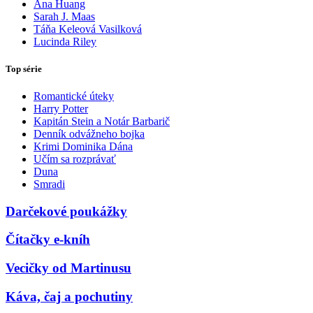
Ana Huang
Sarah J. Maas
Táňa Keleová Vasilková
Lucinda Riley
Top série
Romantické úteky
Harry Potter
Kapitán Stein a Notár Barbarič
Denník odvážneho bojka
Krimi Dominika Dána
Učím sa rozprávať
Duna
Smradi
Darčekové poukážky
Čítačky e-kníh
Vecičky od Martinusu
Káva, čaj a pochutiny