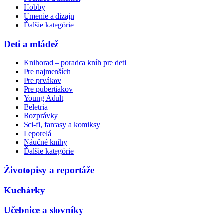
Hobby
Umenie a dizajn
Ďalšie kategórie
Deti a mládež
Knihorad – poradca kníh pre deti
Pre najmenších
Pre prvákov
Pre pubertiakov
Young Adult
Beletria
Rozprávky
Sci-fi, fantasy a komiksy
Leporelá
Náučné knihy
Ďalšie kategórie
Životopisy a reportáže
Kuchárky
Učebnice a slovníky