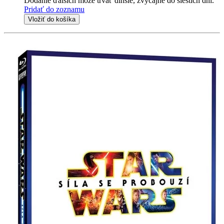
Dodanie ďalších môže trvať dlhšie, zvyčajne do šiestich dní.
Pridať do zoznamu
Vložiť do košíka