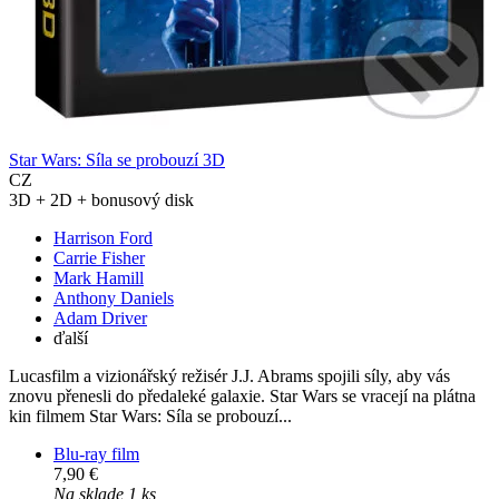
Star Wars: Síla se probouzí 3D
CZ
3D + 2D + bonusový disk
Harrison Ford
Carrie Fisher
Mark Hamill
Anthony Daniels
Adam Driver
ďalší
Lucasfilm a vizionářský režisér J.J. Abrams spojili síly, aby vás
znovu přenesli do předaleké galaxie. Star Wars se vracejí na plátna
kin filmem Star Wars: Síla se probouzí...
Blu-ray film
7,90 €
Na sklade 1 ks