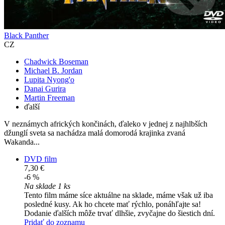
Black Panther
CZ
Chadwick Boseman
Michael B. Jordan
Lupita Nyong'o
Danai Gurira
Martin Freeman
ďalší
V neznámych afrických končinách, ďaleko v jednej z najhlbších
džunglí sveta sa nachádza malá domorodá krajinka zvaná
Wakanda...
DVD film
7,30 €
-6 %
Na sklade 1 ks
Tento film máme síce aktuálne na sklade, máme však už iba
posledné kusy. Ak ho chcete mať rýchlo, ponáhľajte sa!
Dodanie ďalších môže trvať dlhšie, zvyčajne do šiestich dní.
Pridať do zoznamu