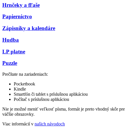
Hrnčeky a fľaše
Papiernictvo
Zápisníky a kalendáre
Hudba
LP platne
Puzzle
Prečítate na zariadeniach:
Pocketbook
Kindle
Smartfón či tablet s príslušnou aplikáciou
Počítač s príslušnou aplikáciou
Nie je možné meniť veľkosť písma, formát je preto vhodný skôr pre
väčšie obrazovky.
Viac informácií v
našich návodoch