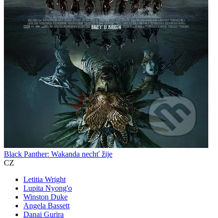
Black Panther: Wakanda nechť žije
CZ
Letitia Wright
Lupita Nyong'o
Winston Duke
Angela Bassett
Danai Gurira