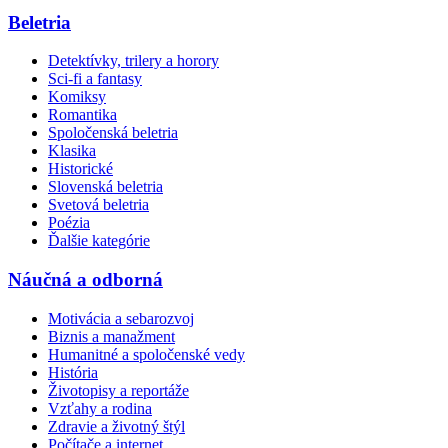
Beletria
Detektívky, trilery a horory
Sci-fi a fantasy
Komiksy
Romantika
Spoločenská beletria
Klasika
Historické
Slovenská beletria
Svetová beletria
Poézia
Ďalšie kategórie
Náučná a odborná
Motivácia a sebarozvoj
Biznis a manažment
Humanitné a spoločenské vedy
História
Životopisy a reportáže
Vzťahy a rodina
Zdravie a životný štýl
Počítače a internet