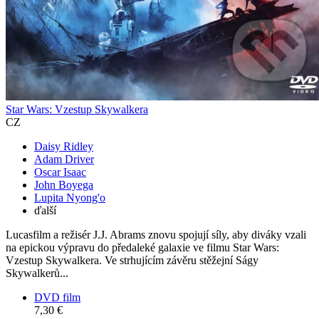
Star Wars: Vzestup Skywalkera
CZ
Daisy Ridley
Adam Driver
Oscar Isaac
John Boyega
Lupita Nyong'o
ďalší
Lucasfilm a režisér J.J. Abrams znovu spojují síly, aby diváky vzali
na epickou výpravu do předaleké galaxie ve filmu Star Wars:
Vzestup Skywalkera. Ve strhujícím závěru stěžejní Ságy
Skywalkerů...
DVD film
7,30 €