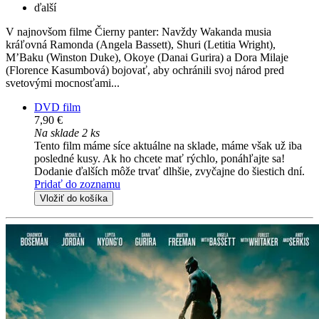
ďalší
V najnovšom filme Čierny panter: Navždy Wakanda musia
kráľovná Ramonda (Angela Bassett), Shuri (Letitia Wright),
M’Baku (Winston Duke), Okoye (Danai Gurira) a Dora Milaje
(Florence Kasumbová) bojovať, aby ochránili svoj národ pred
svetovými mocnosťami...
DVD film
7,90 €
Na sklade 2 ks
Tento film máme síce aktuálne na sklade, máme však už iba
posledné kusy. Ak ho chcete mať rýchlo, ponáhľajte sa!
Dodanie ďalších môže trvať dlhšie, zvyčajne do šiestich dní.
Pridať do zoznamu
Vložiť do košíka