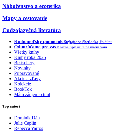
Náboženstvo a ezoterika
Mapy a cestovanie
Cudzojazyčná literatúra
Knihomoľský pomocník
Spýtajte sa Sherlocka, čo čítať
Odporúčame pre vás
Knižné tipy ušité na mieru vám
Všetky knihy
Knihy roka 2025
Bestsellery
Novinky
Pripravované
Akcie a zľavy
Kolekcie
BookTok
Mám záujem o titul
Top autori
Dominik Dán
Julie Caplin
Rebecca Yarros