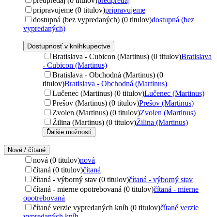
predpredaj (0 titulov)
predpredaj
pripravujeme (0 titulov)
pripravujeme
dostupná (bez vypredaných) (0 titulov)
dostupná (bez
vypredaných)
Dostupnosť v kníhkupectve
Bratislava - Cubicon (Martinus) (0 titulov)
Bratislava
- Cubicon (Martinus)
Bratislava - Obchodná (Martinus) (0
titulov)
Bratislava - Obchodná (Martinus)
Lučenec (Martinus) (0 titulov)
Lučenec (Martinus)
Prešov (Martinus) (0 titulov)
Prešov (Martinus)
Zvolen (Martinus) (0 titulov)
Zvolen (Martinus)
Žilina (Martinus) (0 titulov)
Žilina (Martinus)
Ďalšie možnosti
Nové / čítané
nová (0 titulov)
nová
čítaná (0 titulov)
čítaná
čítaná - výborný stav (0 titulov)
čítaná - výborný stav
čítaná - mierne opotrebovaná (0 titulov)
čítaná - mierne
opotrebovaná
čítané verzie vypredaných kníh (0 titulov)
čítané verzie
vypredaných kníh