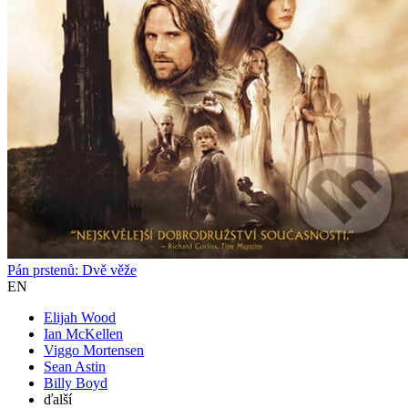
Pán prstenů: Dvě věže
EN
Elijah Wood
Ian McKellen
Viggo Mortensen
Sean Astin
Billy Boyd
ďalší