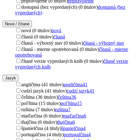
pripravujeme (0 titulov)
pripravujeme
dostupná (bez vypredaných) (0 titulov)
dostupná (bez
vypredaných)
Nové / čítané
nová (0 titulov)
nová
čítaná (0 titulov)
čítaná
čítaná - výborný stav (0 titulov)
čítaná - výborný stav
čítaná - mierne opotrebovaná (0 titulov)
čítaná - mierne
opotrebovaná
čítané verzie vypredaných kníh (0 titulov)
čítané verzie
vypredaných kníh
Jazyk
angličtina (41 titulov)
angličtina
41
cudzí jazyk (41 titulov)
cudzí jazyk
41
čeština (36 titulov)
čeština
36
poľština (15 titulov)
poľština
15
ruština (7 titulov)
ruština
7
maďarčina (6 titulov)
maďarčina
6
thajčina (6 titulov)
thajčina
6
španielčina (4 tituly)
španielčina
4
portugalčina (4 tituly)
portugalčina
4