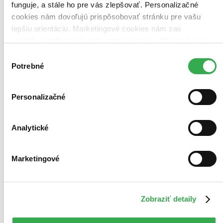
funguje, a stále ho pre vás zlepšovať. Personalizačné
cookies nám dovoľujú prispôsobovať stránku pre vašu
lepšiu orientáciu. Marketingové cookies nám zas
umožňujú zobrazenie relevantnej reklamy. Niektoré údaje
zdieľame aj s tretími stranami. Veľmi by nám pomohlo,
Výber
keby sme mohli používať všetky tieto cookies. Ďakujeme!
Potrebné
súhlasu
Personalizačné
Analytické
Marketingové
Zobraziť detaily