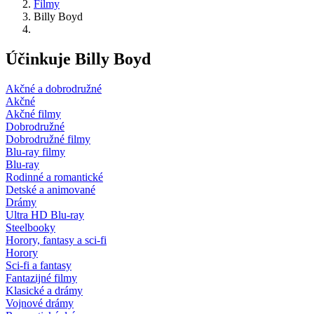
Filmy
Billy Boyd
Účinkuje Billy Boyd
Akčné a dobrodružné
Akčné
Akčné filmy
Dobrodružné
Dobrodružné filmy
Blu-ray filmy
Blu-ray
Rodinné a romantické
Detské a animované
Drámy
Ultra HD Blu-ray
Steelbooky
Horory, fantasy a sci-fi
Horory
Sci-fi a fantasy
Fantazijné filmy
Klasické a drámy
Vojnové drámy