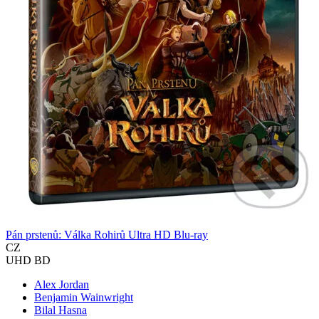
Pán prstenů: Válka Rohirů Ultra HD Blu-ray
CZ
UHD BD
Alex Jordan
Benjamin Wainwright
Bilal Hasna