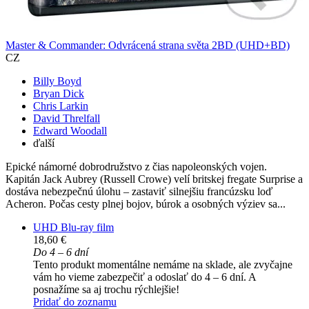
Master & Commander: Odvrácená strana světa 2BD (UHD+BD)
CZ
Billy Boyd
Bryan Dick
Chris Larkin
David Threlfall
Edward Woodall
ďalší
Epické námorné dobrodružstvo z čias napoleonských vojen.
Kapitán Jack Aubrey (Russell Crowe) velí britskej fregate Surprise a
dostáva nebezpečnú úlohu – zastaviť silnejšiu francúzsku loď
Acheron. Počas cesty plnej bojov, búrok a osobných výziev sa...
UHD Blu-ray film
18,60 €
Do 4 – 6 dní
Tento produkt momentálne nemáme na sklade, ale zvyčajne
vám ho vieme zabezpečiť a odoslať do 4 – 6 dní. A
posnažíme sa aj trochu rýchlejšie!
Pridať do zoznamu