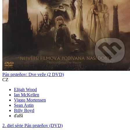
Pán prsteňov: Dve veže (2 DVD)
CZ
Elijah Wood
Ian McKellen
Viggo Mortensen
Sean Astin
Billy Boyd
ďalší
2. diel série
Pán prsteňov (DVD)