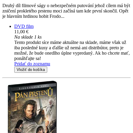
Druhý díl filmové ságy o nebezpečném putování jehož cílem má být
zničení prokletého prstenu moci začíná tam kde první skončil. Opět
je hlavním hrdinou hobit Frodo...
DVD film
11,00 €
Na sklade 1 ks
Tento produkt síce máme aktuálne na sklade, máme však už
iba posledné kusy a ďalšie už nemá ani distribútor, preto je
možné, že bude onedlho úplne vypredaný. Ak ho chcete mať,
ponáhľajte sa!
Pridať do zoznamu
Vložiť do košíka