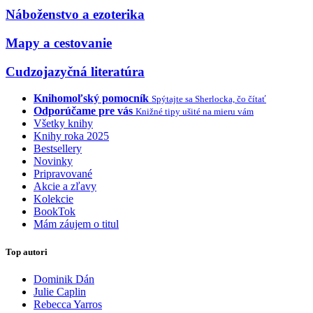
Náboženstvo a ezoterika
Mapy a cestovanie
Cudzojazyčná literatúra
Knihomoľský pomocník
Spýtajte sa Sherlocka, čo čítať
Odporúčame pre vás
Knižné tipy ušité na mieru vám
Všetky knihy
Knihy roka 2025
Bestsellery
Novinky
Pripravované
Akcie a zľavy
Kolekcie
BookTok
Mám záujem o titul
Top autori
Dominik Dán
Julie Caplin
Rebecca Yarros