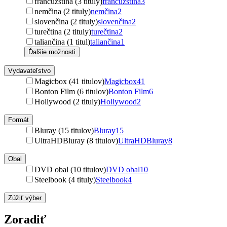
francúzština (3 tituly)
francúzština
3
nemčina (2 tituly)
nemčina
2
slovenčina (2 tituly)
slovenčina
2
turečtina (2 tituly)
turečtina
2
taliančina (1 titul)
taliančina
1
Ďalšie možnosti
Vydavateľstvo
Magicbox (41 titulov)
Magicbox
41
Bonton Film (6 titulov)
Bonton Film
6
Hollywood (2 tituly)
Hollywood
2
Formát
Bluray (15 titulov)
Bluray
15
UltraHDBluray (8 titulov)
UltraHDBluray
8
Obal
DVD obal (10 titulov)
DVD obal
10
Steelbook (4 tituly)
Steelbook
4
Zúžiť výber
Zoradiť