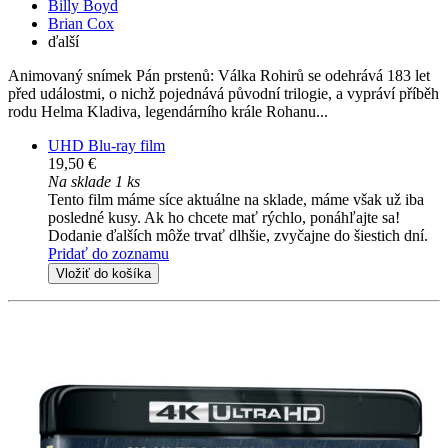
Billy Boyd
Brian Cox
ďalší
Animovaný snímek Pán prstenů: Válka Rohirů se odehrává 183 let
před událostmi, o nichž pojednává původní trilogie, a vypráví příběh
rodu Helma Kladiva, legendárního krále Rohanu...
UHD Blu-ray film
19,50 €
Na sklade 1 ks
Tento film máme síce aktuálne na sklade, máme však už iba
posledné kusy. Ak ho chcete mať rýchlo, ponáhľajte sa!
Dodanie ďalších môže trvať dlhšie, zvyčajne do šiestich dní.
Pridať do zoznamu
Vložiť do košíka