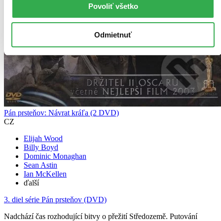
Povoliť všetko
Odmietnuť
Pán prsteňov: Návrat kráľa (2 DVD)
CZ
Elijah Wood
Billy Boyd
Dominic Monaghan
Sean Astin
Ian McKellen
ďalší
3. diel série
Pán prsteňov (DVD)
Nadchází čas rozhodující bitvy o přežití Středozemě. Putování