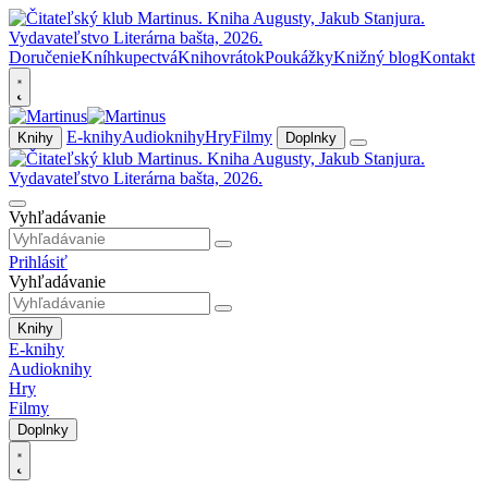
Doručenie
Kníhkupectvá
Knihovrátok
Poukážky
Knižný blog
Kontakt
E-knihy
Audioknihy
Hry
Filmy
Knihy
Doplnky
Vyhľadávanie
Prihlásiť
Vyhľadávanie
Knihy
E-knihy
Audioknihy
Hry
Filmy
Doplnky