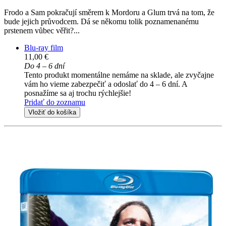
Frodo a Sam pokračují směrem k Mordoru a Glum trvá na tom, že
bude jejich průvodcem. Dá se někomu tolik poznamenanému
prstenem vůbec věřit?...
Blu-ray film
11,00 €
Do 4 – 6 dní
Tento produkt momentálne nemáme na sklade, ale zvyčajne
vám ho vieme zabezpečiť a odoslať do 4 – 6 dní. A
posnažíme sa aj trochu rýchlejšie!
Pridať do zoznamu
Vložiť do košíka