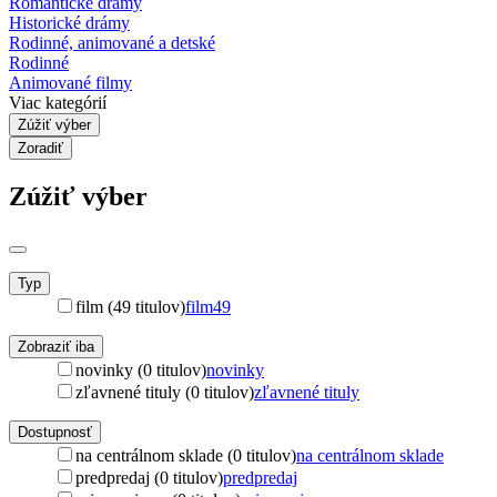
Romantické drámy
Historické drámy
Rodinné, animované a detské
Rodinné
Animované filmy
Viac kategórií
Zúžiť výber
Zoradiť
Zúžiť výber
Typ
film (49 titulov)
film
49
Zobraziť iba
novinky (0 titulov)
novinky
zľavnené tituly (0 titulov)
zľavnené tituly
Dostupnosť
na centrálnom sklade (0 titulov)
na centrálnom sklade
predpredaj (0 titulov)
predpredaj