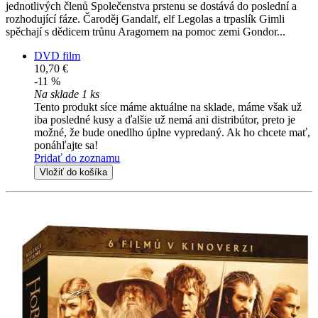
jednotlivých členů Společenstva prstenu se dostává do poslední a
rozhodující fáze. Čaroděj Gandalf, elf Legolas a trpaslík Gimli
spěchají s dědicem trůnu Aragornem na pomoc zemi Gondor...
DVD film
10,70 €
-11 %
Na sklade 1 ks
Tento produkt síce máme aktuálne na sklade, máme však už
iba posledné kusy a ďalšie už nemá ani distribútor, preto je
možné, že bude onedlho úplne vypredaný. Ak ho chcete mať,
ponáhľajte sa!
Pridať do zoznamu
Vložiť do košíka