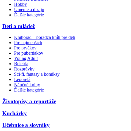
Hobby
Umenie a dizajn
Ďalšie kategórie
Deti a mládež
Knihorad – poradca kníh pre deti
Pre najmenších
Pre prvákov
Pre pubertiakov
Young Adult
Beletria
Rozprávky
Sci-fi, fantasy a komiksy
Leporelá
Náučné knihy
Ďalšie kategórie
Životopisy a reportáže
Kuchárky
Učebnice a slovníky