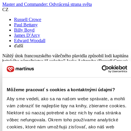
Master and Commander: Odvrácená strana světa
CZ
Russell Crowe
Paul Bettany
Billy Boyd
James D'Arcy
Edward Woodall
ďalší
Náhlý útok francouzského válečného plavidla způsobil lodi kapitána
britského námořnictva “Luckyho” Jacka Aubreyho (Russell Crowe)
veliké škody. Situace ho staví před zásadní volbu mezi povinností a
přátelstvím. Čeká ho vzrušující a napínavá plavba...
Blu-ray film
8,19 €
Môžeme pracovať s cookies a kontaktnými údajmi?
Na sklade 1 ks
Tento film máme síce aktuálne na sklade, máme však už iba
Aby sme vedeli, ako sa na našom webe správate, a mohli
posledné kusy. Ak ho chcete mať rýchlo, ponáhľajte sa!
vám zobraziť tie najlepšie tipy na knihy, zbierame cookies.
Dodanie ďalších môže trvať dlhšie, zvyčajne do šiestich dní.
Niektoré sú naozaj potrebné a bez nich by naša stránka
Pridať do zoznamu
Vložiť do košíka
vôbec nefungovala. Okrem toho používame analytické
cookies, ktoré nám umožňujú zisťovať, ako náš web