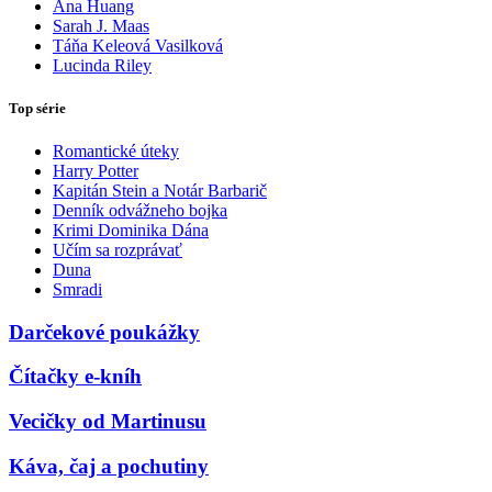
Ana Huang
Sarah J. Maas
Táňa Keleová Vasilková
Lucinda Riley
Top série
Romantické úteky
Harry Potter
Kapitán Stein a Notár Barbarič
Denník odvážneho bojka
Krimi Dominika Dána
Učím sa rozprávať
Duna
Smradi
Darčekové poukážky
Čítačky e-kníh
Vecičky od Martinusu
Káva, čaj a pochutiny