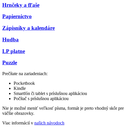
Hrnčeky a fľaše
Papiernictvo
Zápisníky a kalendáre
Hudba
LP platne
Puzzle
Prečítate na zariadeniach:
Pocketbook
Kindle
Smartfón či tablet s príslušnou aplikáciou
Počítač s príslušnou aplikáciou
Nie je možné meniť veľkosť písma, formát je preto vhodný skôr pre
väčšie obrazovky.
Viac informácií v
našich návodoch