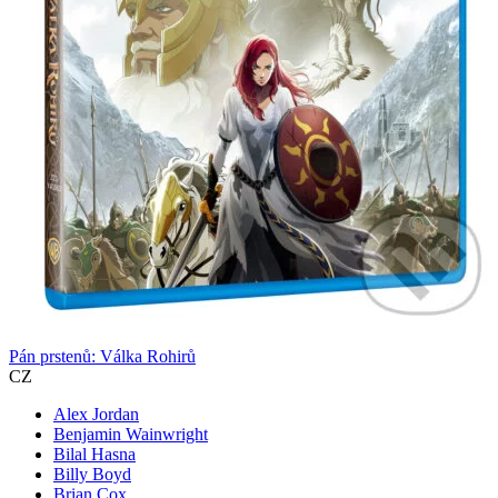
Pán prstenů: Válka Rohirů
CZ
Alex Jordan
Benjamin Wainwright
Bilal Hasna
Billy Boyd
Brian Cox