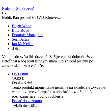
Kolekce Středozemě
CZ
Hobit, Pán prstenů 6 DVD Kinoverze
Elijah Wood
Billy Boyd
Dominic Monaghan
Sean Astin
Ian McKellen
ďalší
Vstupte do světa Středozemě. Zažijte epická dobrodružství,
statečnost a boj proti temným silám. Od zničení prstenu po
znovuzískání ztracené říše.
DVD film
19,80 €
Do 4 – 6 dní
Tento produkt momentálne nemáme na sklade, ale zvyčajne
vám ho vieme zabezpečiť a odoslať do 4 – 6 dní. A
posnažíme sa aj trochu rýchlejšie!
Pridať do zoznamu
Vložiť do košíka