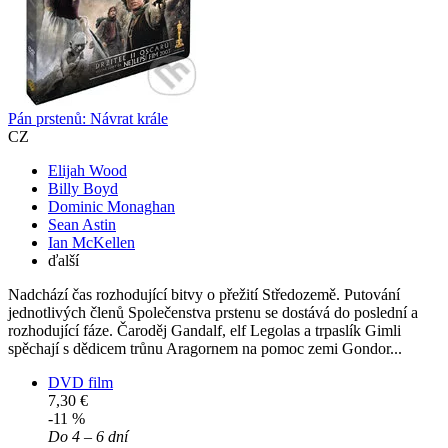
Pán prstenů: Návrat krále
CZ
Elijah Wood
Billy Boyd
Dominic Monaghan
Sean Astin
Ian McKellen
ďalší
Nadchází čas rozhodující bitvy o přežití Středozemě. Putování
jednotlivých členů Společenstva prstenu se dostává do poslední a
rozhodující fáze. Čaroděj Gandalf, elf Legolas a trpaslík Gimli
spěchají s dědicem trůnu Aragornem na pomoc zemi Gondor...
DVD film
7,30 €
-11 %
Do 4 – 6 dní