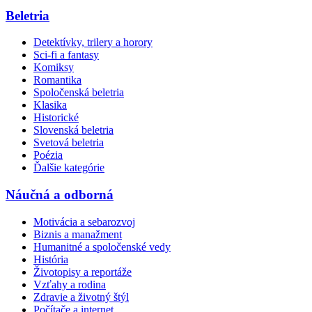
Beletria
Detektívky, trilery a horory
Sci-fi a fantasy
Komiksy
Romantika
Spoločenská beletria
Klasika
Historické
Slovenská beletria
Svetová beletria
Poézia
Ďalšie kategórie
Náučná a odborná
Motivácia a sebarozvoj
Biznis a manažment
Humanitné a spoločenské vedy
História
Životopisy a reportáže
Vzťahy a rodina
Zdravie a životný štýl
Počítače a internet