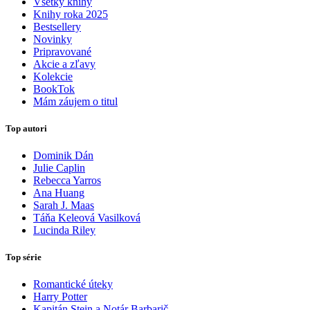
Všetky knihy
Knihy roka 2025
Bestsellery
Novinky
Pripravované
Akcie a zľavy
Kolekcie
BookTok
Mám záujem o titul
Top autori
Dominik Dán
Julie Caplin
Rebecca Yarros
Ana Huang
Sarah J. Maas
Táňa Keleová Vasilková
Lucinda Riley
Top série
Romantické úteky
Harry Potter
Kapitán Stein a Notár Barbarič