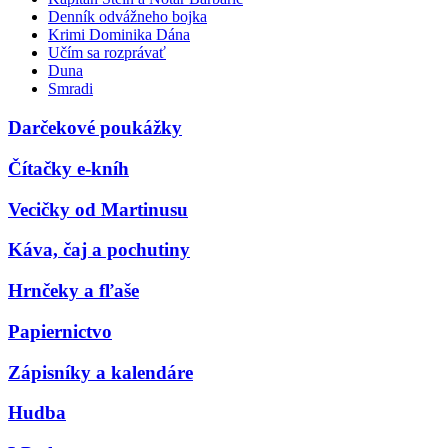
Denník odvážneho bojka
Krimi Dominika Dána
Učím sa rozprávať
Duna
Smradi
Darčekové poukážky
Čítačky e-kníh
Vecičky od Martinusu
Káva, čaj a pochutiny
Hrnčeky a fľaše
Papiernictvo
Zápisníky a kalendáre
Hudba