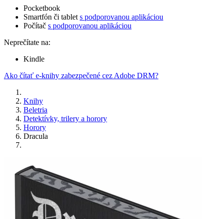
Pocketbook
Smartfón či tablet
s podporovanou aplikáciou
Počítač
s podporovanou aplikáciou
Neprečítate na:
Kindle
Ako čítať e-knihy zabezpečené cez Adobe DRM?
Knihy
Beletria
Detektívky, trilery a horory
Horory
Dracula