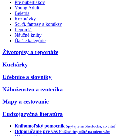
Pre pubertiakov
Young Adult
Beletria
Rozprávky
Sci-fi, fantasy a komiksy
Leporelá
Náučné knihy
Ďalšie kategórie
Životopisy a reportáže
Kuchárky
Učebnice a slovníky
Náboženstvo a ezoterika
Mapy a cestovanie
Cudzojazyčná literatúra
Knihomoľský pomocník
Spýtajte sa Sherlocka, čo čítať
Odporúčame pre vás
Knižné tipy ušité na mieru vám