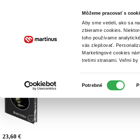
Doručenie
Kníhkupectvá
Knihovrátok
Poukážky
Knižný blog
Kontakt
Môžeme pracovať s cooki
Aby sme vedeli, ako sa na 
zbierame cookies. Niektor
E-knihy
Audioknihy
Hry
Filmy
Knihy
Doplnky
toho používame analytické
vás zlepšovať. Personaliz
Vyhľadávanie
Marketingové cookies nám 
tretími stranami. Veľmi b
Prihlásiť
Výber
Potrebné
P
súhlasu
23,60 €