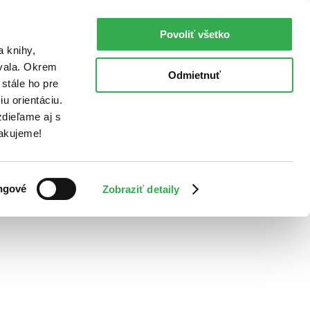
Povoliť všetko
a knihy,
ovala. Okrem
Odmietnuť
stále ho pre
u orientáciu.
dieľame aj s
Ďakujeme!
ngové
Zobraziť detaily