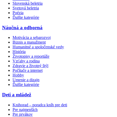
Slovenská beletria
Svetová beletria
Poézia
Ďalšie kategórie
Náučná a odborná
Motivácia a sebarozvoj
Biznis a manažment
Humanitné a spoločenské vedy
História
Životopisy a reportáže
Vzťahy a rodina
Zdravie a životný štýl
Počítače a internet
Hobby
Umenie a dizajn
Ďalšie kategórie
Deti a mládež
Knihorad – poradca kníh pre deti
Pre najmenších
Pre prvákov