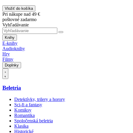
Vložiť do košíka
Pri nákupe nad 49 €
poštovné zadarmo
Vyhľadávanie
Knihy
E-knihy
Audioknihy
Hry
Filmy
Doplnky
Beletria
Detektívky, trilery a horory
Sci-fi a fantasy
Komiksy
Romantika
Spoločenská beletria
Klasika
Historické