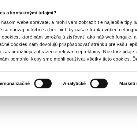
es a kontaktnými údajmi?
našom webe správate, a mohli vám zobraziť tie najlepšie tipy n
é sú naozaj potrebné a bez nich by naša stránka vôbec nefung
 cookies, ktoré nám umožňujú zisťovať, ako náš web funguje, a 
ačné cookies nám dovoľujú prispôsobovať stránku pre vašu lepši
zas umožňujú zobrazenie relevantnej reklamy. Niektoré údaje z
y nám pomohlo, keby sme mohli používať všetky tieto cookies. 
ersonalizačné
Analytické
Marketi