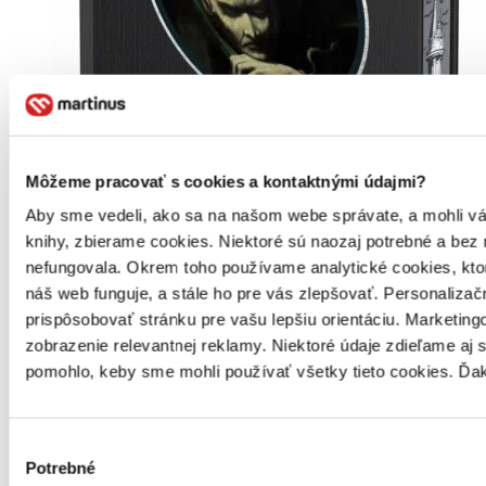
Môžeme pracovať s cookies a kontaktnými údajmi?
Aby sme vedeli, ako sa na našom webe správate, a mohli vám 
knihy, zbierame cookies. Niektoré sú naozaj potrebné a bez
nefungovala. Okrem toho používame analytické cookies, kt
náš web funguje, a stále ho pre vás zlepšovať. Personaliza
prispôsobovať stránku pre vašu lepšiu orientáciu. Marketi
Pevná väzba
Angličtina, 2025
zobrazenie relevantnej reklamy. Niektoré údaje zdieľame aj 
Na sklade 1 ks
pomohlo, keby sme mohli používať všetky tieto cookies. Ďa
Túto knihu máme síce aktuálne na sklade, máme však už iba
posledné kusy. Ak ju chcete mať rýchlo, ponáhľajte sa!
Dodanie ďalších môže trvať dlhšie, zvyčajne do 31 dní.
Výber
23,60 €
Potrebné
súhlasu