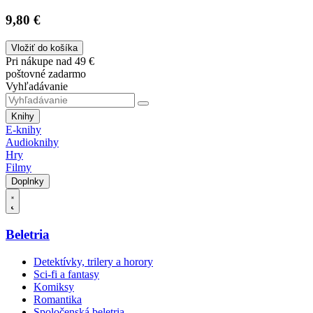
9,80 €
Vložiť do košíka
Pri nákupe nad 49 €
poštovné zadarmo
Vyhľadávanie
Knihy
E-knihy
Audioknihy
Hry
Filmy
Doplnky
Beletria
Detektívky, trilery a horory
Sci-fi a fantasy
Komiksy
Romantika
Spoločenská beletria