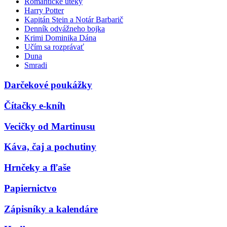
Romantické úteky
Harry Potter
Kapitán Stein a Notár Barbarič
Denník odvážneho bojka
Krimi Dominika Dána
Učím sa rozprávať
Duna
Smradi
Darčekové poukážky
Čítačky e-kníh
Vecičky od Martinusu
Káva, čaj a pochutiny
Hrnčeky a fľaše
Papiernictvo
Zápisníky a kalendáre