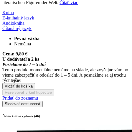
literarischen Figuren der Welt.
Čítať viac
Kniha
E-kniha
iný jazyk
Audiokniha
Čítaná
iný jazyk
Pevná väzba
Nemčina
Cena:
9,80 €
U dodávateľa 2 ks
Posielame do 1 – 5 dní
Tento produkt momentálne nemáme na sklade, ale zvyčajne vám ho
vieme zabezpečiť a odoslať do 1 – 5 dní. A posnažíme sa aj trochu
rýchlejšie!
Vložiť do košíka
Rezervovať v kníhkupectve
Pridať do zoznamu
Sledovať dostupnosť
Ďalšie knižné vydania (46)