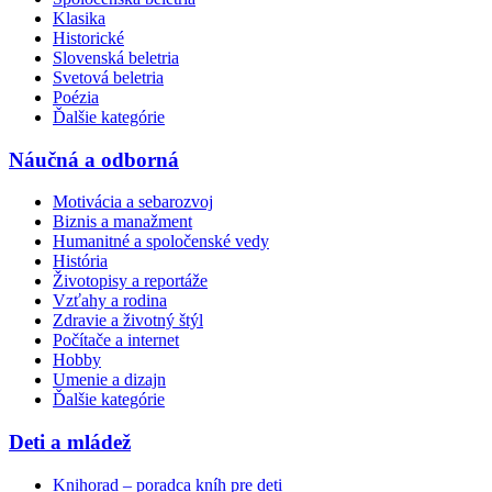
Klasika
Historické
Slovenská beletria
Svetová beletria
Poézia
Ďalšie kategórie
Náučná a odborná
Motivácia a sebarozvoj
Biznis a manažment
Humanitné a spoločenské vedy
História
Životopisy a reportáže
Vzťahy a rodina
Zdravie a životný štýl
Počítače a internet
Hobby
Umenie a dizajn
Ďalšie kategórie
Deti a mládež
Knihorad – poradca kníh pre deti