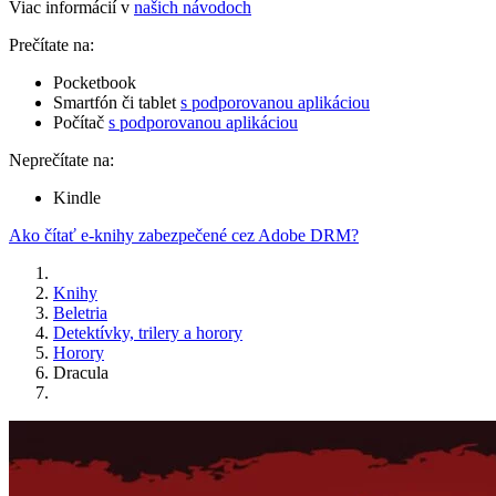
Viac informácií v
našich návodoch
Prečítate na:
Pocketbook
Smartfón či tablet
s podporovanou aplikáciou
Počítač
s podporovanou aplikáciou
Neprečítate na:
Kindle
Ako čítať e-knihy zabezpečené cez Adobe DRM?
Knihy
Beletria
Detektívky, trilery a horory
Horory
Dracula