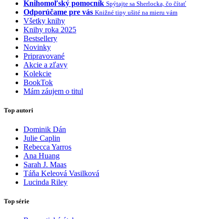
Knihomoľský pomocník
Spýtajte sa Sherlocka, čo čítať
Odporúčame pre vás
Knižné tipy ušité na mieru vám
Všetky knihy
Knihy roka 2025
Bestsellery
Novinky
Pripravované
Akcie a zľavy
Kolekcie
BookTok
Mám záujem o titul
Top autori
Dominik Dán
Julie Caplin
Rebecca Yarros
Ana Huang
Sarah J. Maas
Táňa Keleová Vasilková
Lucinda Riley
Top série