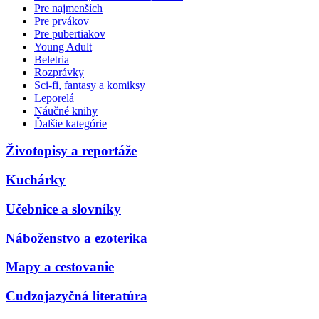
Pre najmenších
Pre prvákov
Pre pubertiakov
Young Adult
Beletria
Rozprávky
Sci-fi, fantasy a komiksy
Leporelá
Náučné knihy
Ďalšie kategórie
Životopisy a reportáže
Kuchárky
Učebnice a slovníky
Náboženstvo a ezoterika
Mapy a cestovanie
Cudzojazyčná literatúra