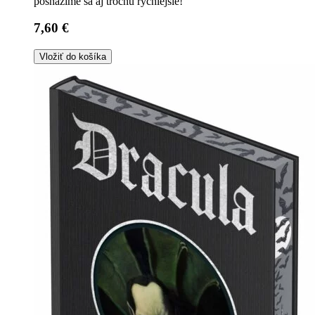
posnažíme sa aj trochu rýchlejšie!
7,60 €
Vložiť do košíka