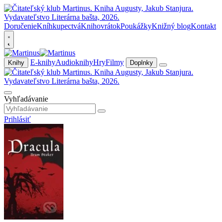
Doručenie
Kníhkupectvá
Knihovrátok
Poukážky
Knižný blog
Kontakt
E-knihy
Audioknihy
Hry
Filmy
Knihy
Doplnky
Vyhľadávanie
Prihlásiť