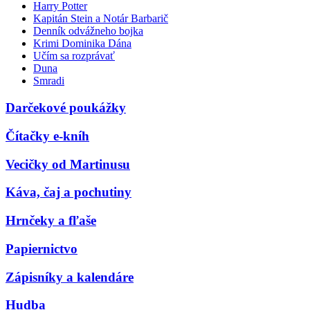
Harry Potter
Kapitán Stein a Notár Barbarič
Denník odvážneho bojka
Krimi Dominika Dána
Učím sa rozprávať
Duna
Smradi
Darčekové poukážky
Čítačky e-kníh
Vecičky od Martinusu
Káva, čaj a pochutiny
Hrnčeky a fľaše
Papiernictvo
Zápisníky a kalendáre
Hudba