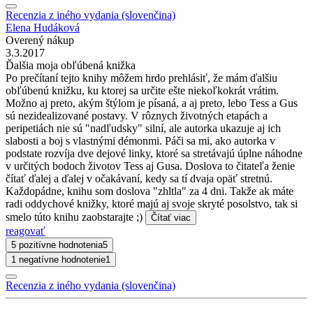
Recenzia z iného vydania (slovenčina)
Elena Hudáková
Overený nákup
3.3.2017
Ďalšia moja obľúbená knižka
Po prečítaní tejto knihy môžem hrdo prehlásiť, že mám ďalšiu
obľúbenú knižku, ku ktorej sa určite ešte niekoľkokrát vrátim.
Možno aj preto, akým štýlom je písaná, a aj preto, lebo Tess a Gus
sú nezidealizované postavy. V rôznych životných etapách a
peripetiách nie sú "nadľudsky" silní, ale autorka ukazuje aj ich
slabosti a boj s vlastnými démonmi. Páči sa mi, ako autorka v
podstate rozvíja dve dejové linky, ktoré sa stretávajú úplne náhodne
v určitých bodoch životov Tess aj Gusa. Doslova to čitateľa ženie
čítať ďalej a ďalej v očakávaní, kedy sa tí dvaja opäť stretnú.
Každopádne, knihu som doslova "zhltla" za 4 dni. Takže ak máte
radi oddychové knižky, ktoré majú aj svoje skryté posolstvo, tak si
smelo túto knihu zaobstarajte ;)
Čítať viac
reagovať
5 pozitívne hodnotenia
5
1 negatívne hodnotenie
1
Recenzia z iného vydania (slovenčina)