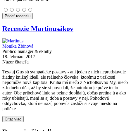
Pridať recenziu
Recenzie Martinusákov
Monika Zbínová
Publico manager & eknihy
18. februára 2017
Názor čitateľa
Tess aj Gus sú sympatické postavy - ani jeden z nich nepredstavuje
žiadny knižný ideál, ale reálneho človeka, ktorému z ťažkostí
nepomôže nová kapitola. Kniha má niečo z Nichollsovho My, niečo
z Jedného dňa, až by ste si povedali, že autorkou je práve tento
autor. Obe príbehové línie sa pekne dopĺňajú, občas pretínajú a ako
roky ubiehajú, mení sa aj doba a postavy v nej. Pohodová
oddychovka, ktorá neurazí, pobaví a zaslúži si svoje miesto na
poličke.
Čítať viac