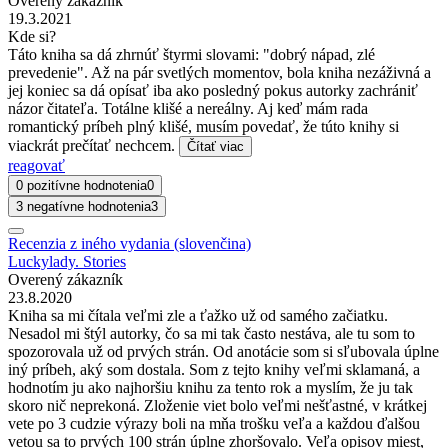
Overený zákazník
19.3.2021
Kde si?
Táto kniha sa dá zhrnúť štyrmi slovami: "dobrý nápad, zlé
prevedenie". Až na pár svetlých momentov, bola kniha nezáživná a
jej koniec sa dá opísať iba ako posledný pokus autorky zachrániť
názor čitateľa. Totálne klišé a nereálny. Aj keď mám rada
romantický príbeh plný klišé, musím povedať, že túto knihy si
viackrát prečítať nechcem.
Čítať viac
reagovať
0 pozitívne hodnotenia
0
3 negatívne hodnotenia
3
Recenzia z iného vydania (slovenčina)
Luckylady. Stories
Overený zákazník
23.8.2020
Kniha sa mi čítala veľmi zle a ťažko už od samého začiatku.
Nesadol mi štýl autorky, čo sa mi tak často nestáva, ale tu som to
spozorovala už od prvých strán. Od anotácie som si sľubovala úplne
iný príbeh, aký som dostala. Som z tejto knihy veľmi sklamaná, a
hodnotím ju ako najhoršiu knihu za tento rok a myslím, že ju tak
skoro nič neprekoná. Zloženie viet bolo veľmi nešťastné, v krátkej
vete po 3 cudzie výrazy boli na mňa trošku veľa a každou ďalšou
vetou sa to prvých 100 strán úplne zhoršovalo. Veľa opisov miest,