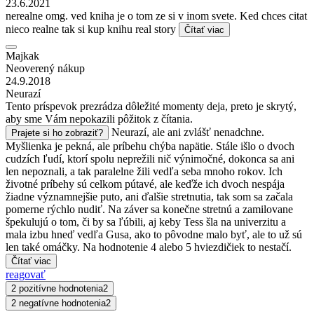
23.6.2021
nerealne omg. ved kniha je o tom ze si v inom svete. Ked chces citat
nieco realne tak si kup knihu real story
Čítať viac
Majkak
Neoverený nákup
24.9.2018
Neurazí
Tento príspevok prezrádza dôležité momenty deja, preto je skrytý,
aby sme Vám nepokazili pôžitok z čítania.
Neurazí, ale ani zvlášť nenadchne.
Prajete si ho zobraziť?
Myšlienka je pekná, ale príbehu chýba napätie. Stále išlo o dvoch
cudzích ľudí, ktorí spolu neprežili nič výnimočné, dokonca sa ani
len nepoznali, a tak paralelne žili vedľa seba mnoho rokov. Ich
životné príbehy sú celkom pútavé, ale keďže ich dvoch nespája
žiadne významnejšie puto, ani ďalšie stretnutia, tak som sa začala
pomerne rýchlo nudiť. Na záver sa konečne stretnú a zamilovane
špekulujú o tom, či by sa ľúbili, aj keby Tess šla na univerzitu a
mala izbu hneď vedľa Gusa, ako to pôvodne malo byť, ale to už sú
len také omáčky. Na hodnotenie 4 alebo 5 hviezdičiek to nestačí.
Čítať viac
reagovať
2 pozitívne hodnotenia
2
2 negatívne hodnotenia
2