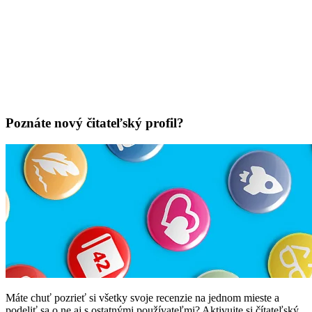
Poznáte nový čitateľský profil?
Máte chuť pozrieť si všetky svoje recenzie na jednom mieste a
podeliť sa o ne aj s ostatnými používateľmi? Aktivujte si čítateľský