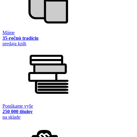
Máme
35-ročnú tradíciu
predaja kníh
Ponúkame vyše
250 000 titulov
na sklade