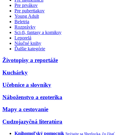
Pre prvákov
Pre pubertiakov
Young Adult
Beletria
Rozprávky
Sci-fi, fantasy a komiksy
Leporelá
Náučné knihy
Ďalšie kategórie
Životopisy a reportáže
Kuchárky
Učebnice a slovníky
Náboženstvo a ezoterika
Mapy a cestovanie
Cudzojazyčná literatúra
Knihomoľský pomocník
Spýtajte sa Sherlocka, čo čítať