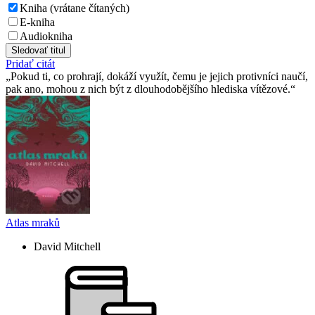
Kniha (vrátane čítaných)
E-kniha
Audiokniha
Sledovať titul
Pridať citát
Pokud ti, co prohrají, dokáží využít, čemu je jejich protivníci naučí,
pak ano, mohou z nich být z dlouhodobějšího hlediska vítězové.
Atlas mraků
David Mitchell