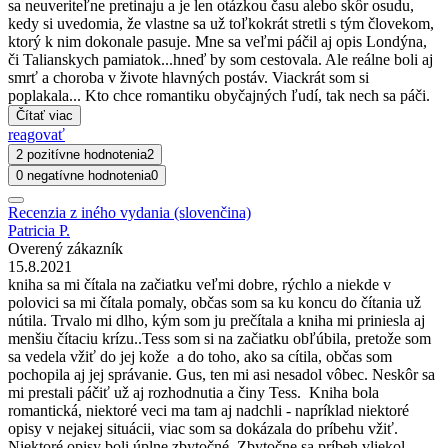
sa neuveriteľne pretinaju a je len otázkou času alebo skôr osudu,
kedy si uvedomia, že vlastne sa už toľkokrát stretli s tým človekom,
ktorý k nim dokonale pasuje. Mne sa veľmi páčil aj opis Londýna,
či Talianskych pamiatok...hneď by som cestovala. Ale reálne boli aj
smrť a choroba v živote hlavných postáv. Viackrát som si
poplakala... Kto chce romantiku obyčajných ľudí, tak nech sa páči.
Čítať viac
reagovať
2 pozitívne hodnotenia
2
0 negatívne hodnotenia
0
Recenzia z iného vydania (slovenčina)
Patricia P.
Overený zákazník
15.8.2021
kniha sa mi čítala na začiatku veľmi dobre, rýchlo a niekde v
polovici sa mi čítala pomaly, občas som sa ku koncu do čítania už
nútila. Trvalo mi dlho, kým som ju prečítala a kniha mi priniesla aj
menšiu čítaciu krízu..Tess som si na začiatku obľúbila, pretože som
sa vedela vžiť do jej kože a do toho, ako sa cítila, občas som
pochopila aj jej správanie. Gus, ten mi asi nesadol vôbec. Neskôr sa
mi prestali páčiť už aj rozhodnutia a činy Tess. Kniha bola
romantická, niektoré veci ma tam aj nadchli - napríklad niektoré
opisy v nejakej situácii, viac som sa dokázala do príbehu vžiť.
Niektoré opisy boli úplne zbytočné. Zbytočne sa príbeh vliekol