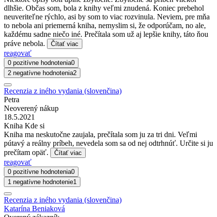
dlhšie. Občas som, bola z knihy veľmi znudená. Koniec prebehol
neuveriteľne rýchlo, asi by som to viac rozvinula. Neviem, pre mňa
to nebola ani priemerná kniha, nemyslim si, že odporúčam, no ale,
každému sadne niečo iné. Prečítala som už aj lepšie knihy, táto ňou
práve nebola.
Čítať viac
reagovať
0 pozitívne hodnotenia
0
2 negatívne hodnotenia
2
Recenzia z iného vydania (slovenčina)
Petra
Neoverený nákup
18.5.2021
Kniha Kde si
Kniha ma neskutočne zaujala, prečítala som ju za tri dni. Veľmi
pútavý a reálny príbeh, nevedela som sa od nej odtrhnúť. Určite si ju
prečítam opäť.
Čítať viac
reagovať
0 pozitívne hodnotenia
0
1 negatívne hodnotenie
1
Recenzia z iného vydania (slovenčina)
Katarína Beniaková