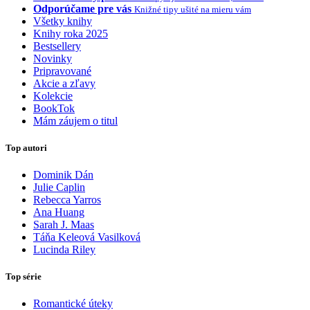
Odporúčame pre vás
Knižné tipy ušité na mieru vám
Všetky knihy
Knihy roka 2025
Bestsellery
Novinky
Pripravované
Akcie a zľavy
Kolekcie
BookTok
Mám záujem o titul
Top autori
Dominik Dán
Julie Caplin
Rebecca Yarros
Ana Huang
Sarah J. Maas
Táňa Keleová Vasilková
Lucinda Riley
Top série
Romantické úteky