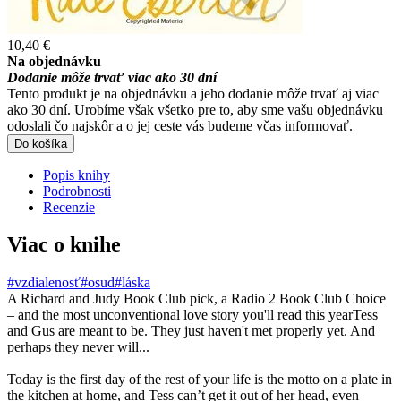
10,40 €
Na objednávku
Dodanie môže trvať viac ako 30 dní
Tento produkt je na objednávku a jeho dodanie môže trvať aj viac
ako 30 dní. Urobíme však všetko pre to, aby sme vašu objednávku
odoslali čo najskôr a o jej ceste vás budeme včas informovať.
Do košíka
Popis knihy
Podrobnosti
Recenzie
Viac o knihe
#vzdialenosť
#osud
#láska
A Richard and Judy Book Club pick, a Radio 2 Book Club Choice
– and the most unconventional love story you'll read this yearTess
and Gus are meant to be. They just haven't met properly yet. And
perhaps they never will...
Today is the first day of the rest of your life is the motto on a plate in
the kitchen at home, and Tess can’t get it out of her head, even