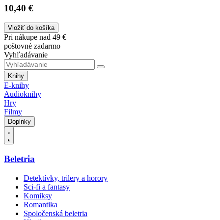
10,40 €
Vložiť do košíka
Pri nákupe nad 49 €
poštovné zadarmo
Vyhľadávanie
Knihy
E-knihy
Audioknihy
Hry
Filmy
Doplnky
Beletria
Detektívky, trilery a horory
Sci-fi a fantasy
Komiksy
Romantika
Spoločenská beletria