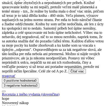
situácií, úplne zbytočných a nepodstatných pre príbeh. Knižné
spracovanie knihy sa mi nepáči, pretože veľmi malé písmenká a
tenké strany - tzn., že reálne by kniha mala o dosť viac strán, pričom
už teraz je to taká dlhšia kniha - 460 strán. Veľa písmen, výrazov
napísaných na jednu normo stranu. Pre mňa to bolo náročné čítanie
a žiadne oddýchnutie. Knihu by som určite nedočítala, ale len z úcty
ku spolupráci mi to nedalo. Samotný príbeh bol úplne nereálny,
zápletka a celé spracovanie mi bolo úplne nelichotivé. Vôbec ma to
nebavilo, dej negradoval, nič to so mnou nerobilo, napriek tomu, že
sa autorka snažila dať do pozadia ťažkú tému. Každou ďalšou vetou
sa moje pocity ku knihe zhoršovali a ku knihe som sa vracala s
úplným ,,odporom". Ospravedlňujem sa za tak negatívne slová, ale
táto knižka pre mňa nebola ani priemerná. Možno si nájde svojich
priaznivcov, ale ja ju nikomu neodporúčam. Postavy mi vôbec
neprirástli k srdcu, nepáčili sa mi ani ich rozhodnutia, činy a
vedľajšie postavy si už teraz ani poriadne nepamätám, pretože mi
neprišli ničím špeciálne. Celé zle od A po Z.
Čítať viac
reagovať
0 pozitívne hodnotenia
0
3 negatívne hodnotenia
3
Recenzia z iného vydania (slovenčina)
hope
Neoverený nákup