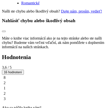
Romantické
Našli ste chybu alebo škodlivý obsah?
Dajte nám, prosím, vedieť!
Nahlásiť chybu alebo škodlivý obsah
Máte o knihe viac informácií ako je na tejto stránke alebo ste našli
chybu? Budeme vám veľmi vďační, ak nám pomôžete s doplnením
informácií na našich stránkach.
Hodnotenia
3,6
/ 5
16 hodnotení
8
2
1
2
3
Ako sa páčila kniha vám?