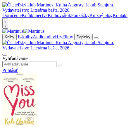
Doručenie
Kníhkupectvá
Knihovrátok
Poukážky
Knižný blog
Kontakt
E-knihy
Audioknihy
Hry
Filmy
Knihy
Doplnky
Vyhľadávanie
Prihlásiť