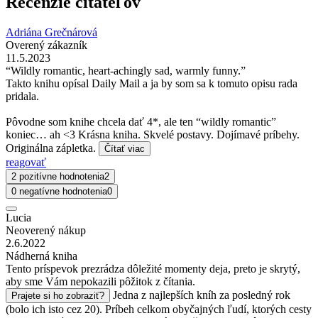
Recenzie čitateľov
Adriána Grečnárová
Overený zákazník
11.5.2023
“Wildly romantic, heart-achingly sad, warmly funny.”
Takto knihu opísal Daily Mail a ja by som sa k tomuto opisu rada
pridala.
Pôvodne som knihe chcela dať 4*, ale ten “wildly romantic”
koniec… ah <3 Krásna kniha. Skvelé postavy. Dojímavé príbehy.
Originálna zápletka.
Čítať viac
reagovať
2 pozitívne hodnotenia
2
0 negatívne hodnotenia
0
Lucia
Neoverený nákup
2.6.2022
Nádherná kniha
Tento príspevok prezrádza dôležité momenty deja, preto je skrytý,
aby sme Vám nepokazili pôžitok z čítania.
Jedna z najlepších kníh za posledný rok
Prajete si ho zobraziť?
(bolo ich isto cez 20). Príbeh celkom obyčajných ľudí, ktorých cesty