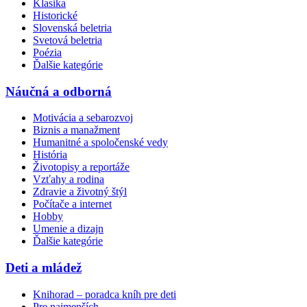
Klasika
Historické
Slovenská beletria
Svetová beletria
Poézia
Ďalšie kategórie
Náučná a odborná
Motivácia a sebarozvoj
Biznis a manažment
Humanitné a spoločenské vedy
História
Životopisy a reportáže
Vzťahy a rodina
Zdravie a životný štýl
Počítače a internet
Hobby
Umenie a dizajn
Ďalšie kategórie
Deti a mládež
Knihorad – poradca kníh pre deti
Pre najmenších