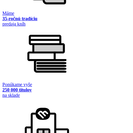
Máme
35-ročnú tradíciu
predaja kníh
Ponúkame vyše
250 000 titulov
na sklade