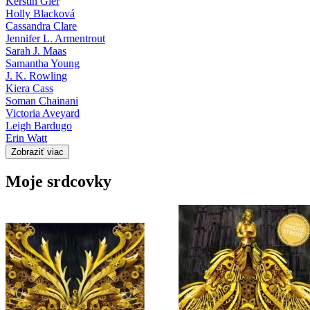
Kerstin Gier
Holly Blacková
Cassandra Clare
Jennifer L. Armentrout
Sarah J. Maas
Samantha Young
J. K. Rowling
Kiera Cass
Soman Chainani
Victoria Aveyard
Leigh Bardugo
Erin Watt
Zobraziť viac
Moje srdcovky