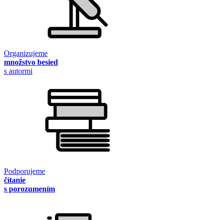
Organizujeme
množstvo besied
s autormi
Podporujeme
čítanie
s porozumením