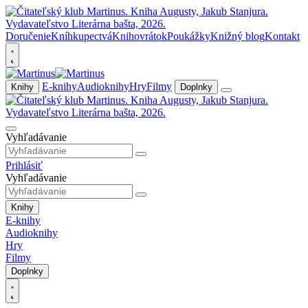
Doručenie
Kníhkupectvá
Knihovrátok
Poukážky
Knižný blog
Kontakt
E-knihy
Audioknihy
Hry
Filmy
Knihy
Doplnky
Vyhľadávanie
Prihlásiť
Vyhľadávanie
Knihy
E-knihy
Audioknihy
Hry
Filmy
Doplnky