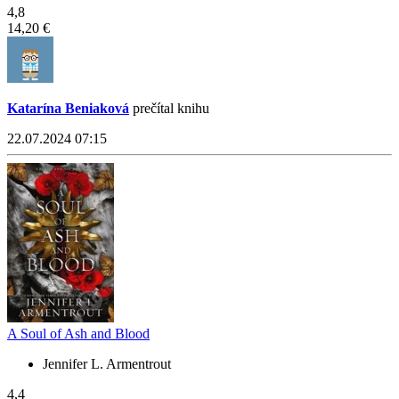
4,8
14,20 €
Katarína Beniaková
prečítal knihu
22.07.2024 07:15
A Soul of Ash and Blood
Jennifer L. Armentrout
4,4