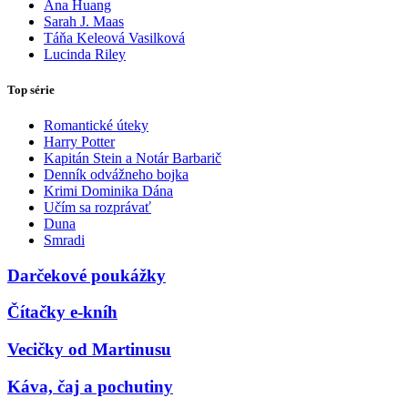
Ana Huang
Sarah J. Maas
Táňa Keleová Vasilková
Lucinda Riley
Top série
Romantické úteky
Harry Potter
Kapitán Stein a Notár Barbarič
Denník odvážneho bojka
Krimi Dominika Dána
Učím sa rozprávať
Duna
Smradi
Darčekové poukážky
Čítačky e-kníh
Vecičky od Martinusu
Káva, čaj a pochutiny