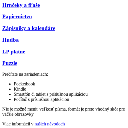
Hrnčeky a fľaše
Papiernictvo
Zápisníky a kalendáre
Hudba
LP platne
Puzzle
Prečítate na zariadeniach:
Pocketbook
Kindle
Smartfón či tablet s príslušnou aplikáciou
Počítač s príslušnou aplikáciou
Nie je možné meniť veľkosť písma, formát je preto vhodný skôr pre
väčšie obrazovky.
Viac informácií v
našich návodoch