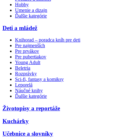
Hobby
Umenie a dizajn
Ďalšie kategórie
Deti a mládež
Knihorad – poradca kníh pre deti
Pre najmenších
Pre prvákov
Pre pubertiakov
Young Adult
Beletria
Rozprávky
Sci-fi, fantasy a komiksy
Leporelá
Náučné knihy
Ďalšie kategórie
Životopisy a reportáže
Kuchárky
Učebnice a slovníky