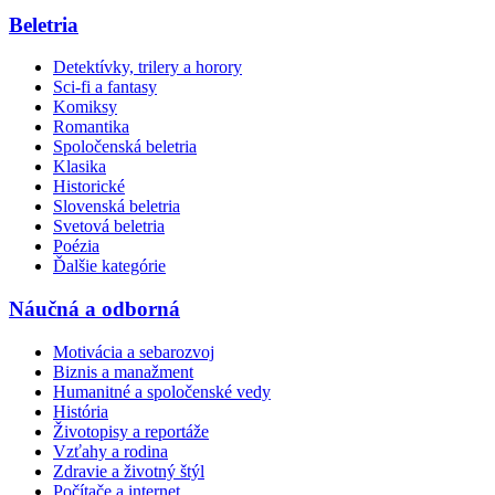
Beletria
Detektívky, trilery a horory
Sci-fi a fantasy
Komiksy
Romantika
Spoločenská beletria
Klasika
Historické
Slovenská beletria
Svetová beletria
Poézia
Ďalšie kategórie
Náučná a odborná
Motivácia a sebarozvoj
Biznis a manažment
Humanitné a spoločenské vedy
História
Životopisy a reportáže
Vzťahy a rodina
Zdravie a životný štýl
Počítače a internet