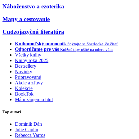
Náboženstvo a ezoterika
Mapy a cestovanie
Cudzojazyčná literatúra
Knihomoľský pomocník
Spýtajte sa Sherlocka, čo čítať
Odporúčame pre vás
Knižné tipy ušité na mieru vám
Všetky knihy
Knihy roka 2025
Bestsellery
Novinky
Pripravované
Akcie a zľavy
Kolekcie
BookTok
Mám záujem o titul
Top autori
Dominik Dán
Julie Caplin
Rebecca Yarros