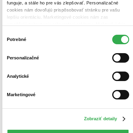
funguje, a stále ho pre vás zlepšovať. Personalizačné
cookies nám dovoľujú prispôsobovať stránku pre vašu
lepšiu orientáciu. Marketingové cookies nám zas
umožňujú zobrazenie relevantnej reklamy. Niektoré údaje
zdieľame aj s tretími stranami. Veľmi by nám pomohlo,
Výber
keby sme mohli používať všetky tieto cookies. Ďakujeme!
Potrebné
súhlasu
Personalizačné
Analytické
Marketingové
Zobraziť detaily