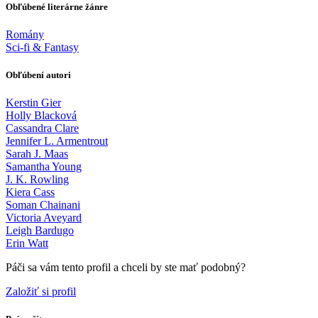
Obľúbené literárne žánre
Romány
Sci-fi & Fantasy
Obľúbení autori
Kerstin Gier
Holly Blacková
Cassandra Clare
Jennifer L. Armentrout
Sarah J. Maas
Samantha Young
J. K. Rowling
Kiera Cass
Soman Chainani
Victoria Aveyard
Leigh Bardugo
Erin Watt
Páči sa vám tento profil a chceli by ste mať podobný?
Založiť si profil