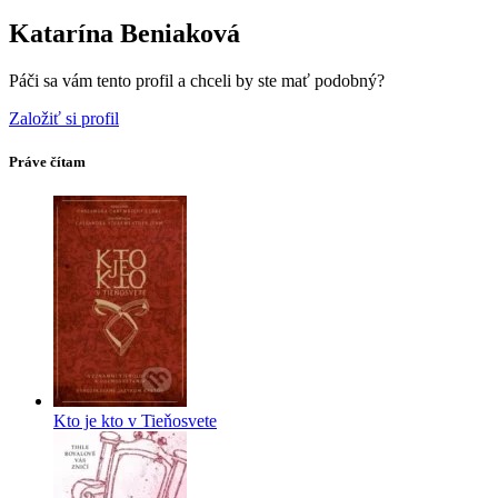
Katarína Beniaková
Páči sa vám tento profil a chceli by ste mať podobný?
Založiť si profil
Práve čítam
Kto je kto v Tieňosvete