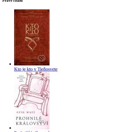
Práve čítam
Kto je kto v Tieňosvete