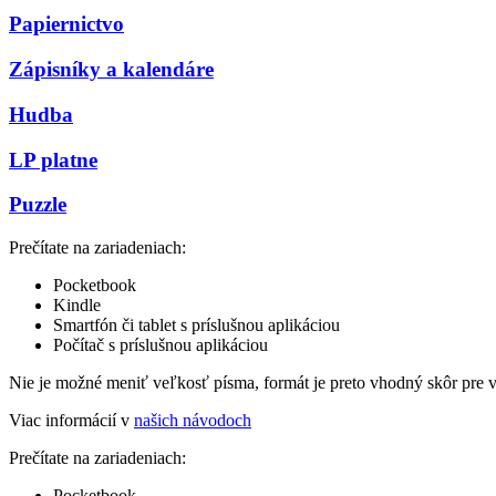
Papiernictvo
Zápisníky a kalendáre
Hudba
LP platne
Puzzle
Prečítate na zariadeniach:
Pocketbook
Kindle
Smartfón či tablet s príslušnou aplikáciou
Počítač s príslušnou aplikáciou
Nie je možné meniť veľkosť písma, formát je preto vhodný skôr pre 
Viac informácií v
našich návodoch
Prečítate na zariadeniach:
Pocketbook