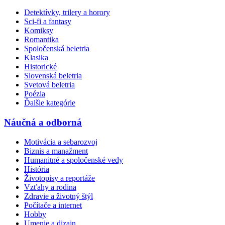
Detektívky, trilery a horory
Sci-fi a fantasy
Komiksy
Romantika
Spoločenská beletria
Klasika
Historické
Slovenská beletria
Svetová beletria
Poézia
Ďalšie kategórie
Náučná a odborná
Motivácia a sebarozvoj
Biznis a manažment
Humanitné a spoločenské vedy
História
Životopisy a reportáže
Vzťahy a rodina
Zdravie a životný štýl
Počítače a internet
Hobby
Umenie a dizajn