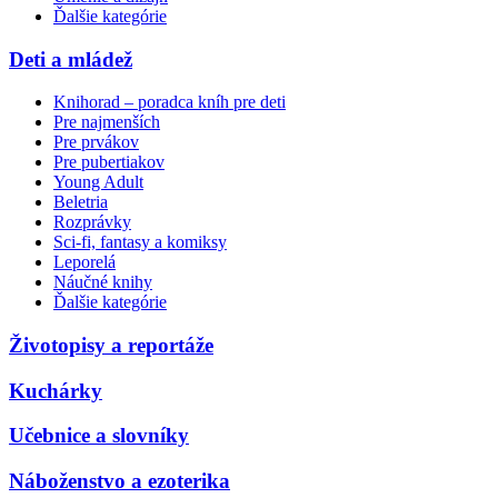
Ďalšie kategórie
Deti a mládež
Knihorad – poradca kníh pre deti
Pre najmenších
Pre prvákov
Pre pubertiakov
Young Adult
Beletria
Rozprávky
Sci-fi, fantasy a komiksy
Leporelá
Náučné knihy
Ďalšie kategórie
Životopisy a reportáže
Kuchárky
Učebnice a slovníky
Náboženstvo a ezoterika