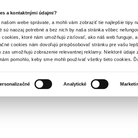
es a kontaktnými údajmi?
našom webe správate, a mohli vám zobraziť tie najlepšie tipy n
é sú naozaj potrebné a bez nich by naša stránka vôbec nefung
 cookies, ktoré nám umožňujú zisťovať, ako náš web funguje, a 
ačné cookies nám dovoľujú prispôsobovať stránku pre vašu lepši
zas umožňujú zobrazenie relevantnej reklamy. Niektoré údaje z
y nám pomohlo, keby sme mohli používať všetky tieto cookies. 
ersonalizačné
Analytické
Marketi