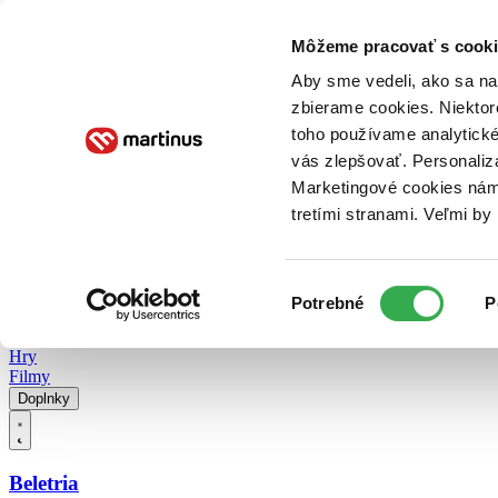
Doručenie
Kníhkupectvá
Knihovrátok
Poukážky
Knižný blog
Kontakt
Môžeme pracovať s cooki
Aby sme vedeli, ako sa na 
zbierame cookies. Niektor
E-knihy
Audioknihy
Hry
Filmy
Knihy
Doplnky
toho používame analytické
vás zlepšovať. Personaliz
Vyhľadávanie
Marketingové cookies nám 
tretími stranami. Veľmi b
Prihlásiť
Vyhľadávanie
Výber
Knihy
Potrebné
P
súhlasu
E-knihy
Audioknihy
Hry
Filmy
Doplnky
Beletria