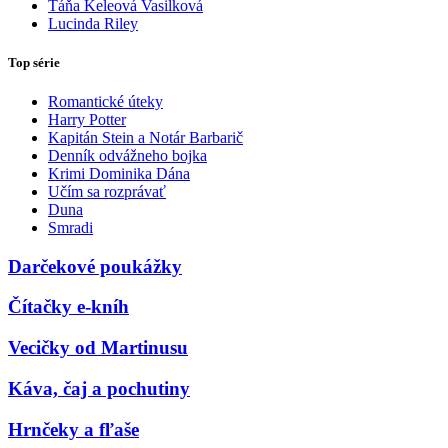
Táňa Keleová Vasilková
Lucinda Riley
Top série
Romantické úteky
Harry Potter
Kapitán Stein a Notár Barbarič
Denník odvážneho bojka
Krimi Dominika Dána
Učím sa rozprávať
Duna
Smradi
Darčekové poukážky
Čítačky e-kníh
Vecičky od Martinusu
Káva, čaj a pochutiny
Hrnčeky a fľaše