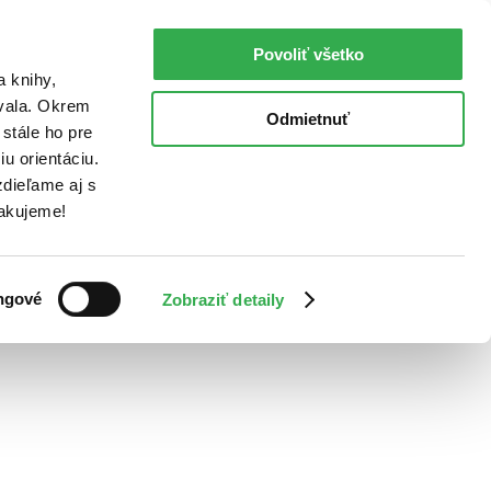
Povoliť všetko
a knihy,
ovala. Okrem
Odmietnuť
stále ho pre
u orientáciu.
dieľame aj s
Ďakujeme!
ngové
Zobraziť detaily