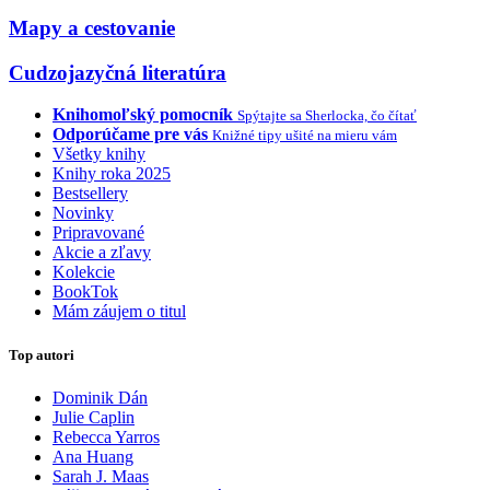
Mapy a cestovanie
Cudzojazyčná literatúra
Knihomoľský pomocník
Spýtajte sa Sherlocka, čo čítať
Odporúčame pre vás
Knižné tipy ušité na mieru vám
Všetky knihy
Knihy roka 2025
Bestsellery
Novinky
Pripravované
Akcie a zľavy
Kolekcie
BookTok
Mám záujem o titul
Top autori
Dominik Dán
Julie Caplin
Rebecca Yarros
Ana Huang
Sarah J. Maas