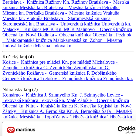
Bratislava -
Knižnica Ružinov
Kn. Ružinov
Bratislava -
Mestská
knižnica
Mestská kn.
Bratislava -
Miestna knižnica Petržalka
Miestna kn. Petržalka
Bratislava -
Miestna knižnica Vrakuňa
Miestna kn. Vrakuňa
Bratislava -
Staromestská knižnica
Staromestská kn.
Bratislava -
Univerzitná knižnica
Univerzitná kn.
Malacky -
Knižnica MCK
Kn. MCK
Malinovo -
Obecná knižnica
Obecná kn.
Nová Dedinka -
Obecná knižnica
Obecná kn.
Pezinok
-
Malokarpatská knižnica
Malokarpatská kn.
Zohor -
Miestna
ľudová knižnica
Miestna ľudová kn.
Košický kraj (4)
Košice -
Knižnica pre mládež
Kn. pre mládež
Michalovce -
Zemplínska knižnica G. Zvonického
Zemplínska kn. G.
Zvonického
Rožňava -
Gemerská knižnica P. Dobšinského
Gemerská knižnica
Trebišov -
Zemplínska knižnica
Zemplínska kn.
Nitriansky kraj (7)
Komárno -
Knižnica J. Szinnyeiho
Kn. J. Szinnyeiho
Levice -
Tekovská knižnica
Tekovská kn.
Malé Zálužie -
Obecná knižnica
Obecná kn.
Nitra -
Krajská knižnica K. Kmeťka
Krajská kn.
Nové
Zámky -
Knižnica A. Bernoláka
Kn. A. Bernoláka
Šaľa -
Mestská
knižnica
Mestská kn.
Topoľčany -
Tribečská knižnica
Tribečská kn.
Prešovský kraj (8)
Bardejov -
Okresná knižnica
Okresná kn.
Humenné -
Vihorlatská