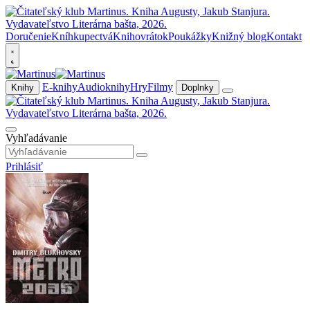
Doručenie
Kníhkupectvá
Knihovrátok
Poukážky
Knižný blog
Kontakt
E-knihy
Audioknihy
Hry
Filmy
Knihy
Doplnky
Vyhľadávanie
Prihlásiť