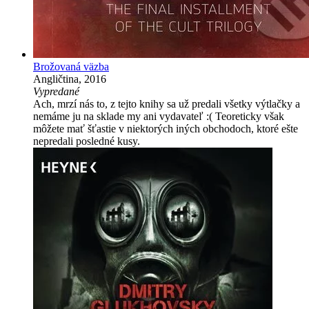
Brožovaná väzba
Angličtina, 2016
Vypredané
Ach, mrzí nás to, z tejto knihy sa už predali všetky výtlačky a
nemáme ju na sklade my ani vydavateľ :( Teoreticky však
môžete mať šťastie v niektorých iných obchodoch, ktoré ešte
nepredali posledné kusy.