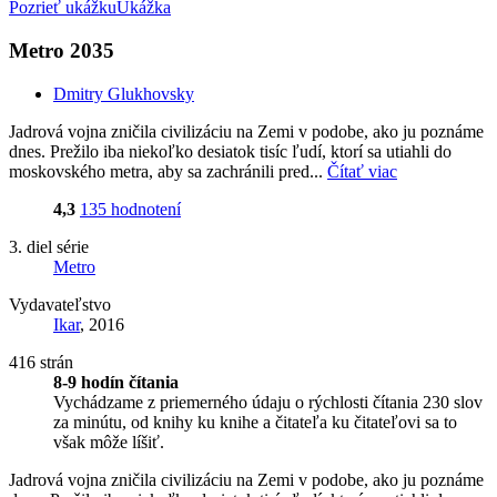
Pozrieť ukážku
Ukážka
Metro 2035
Dmitry Glukhovsky
Jadrová vojna zničila civilizáciu na Zemi v podobe, ako ju poznáme
dnes. Prežilo iba niekoľko desiatok tisíc ľudí, ktorí sa utiahli do
moskovského metra, aby sa zachránili pred...
Čítať viac
4,3
135 hodnotení
3. diel série
Metro
Vydavateľstvo
Ikar
, 2016
416 strán
8-9 hodín čítania
Vychádzame z priemerného údaju o rýchlosti čítania 230 slov
za minútu, od knihy ku knihe a čitateľa ku čitateľovi sa to
však môže líšiť.
Jadrová vojna zničila civilizáciu na Zemi v podobe, ako ju poznáme