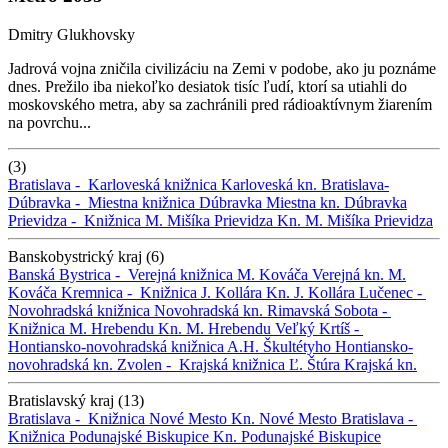
Dmitry Glukhovsky
Jadrová vojna zničila civilizáciu na Zemi v podobe, ako ju poznáme
dnes. Prežilo iba niekoľko desiatok tisíc ľudí, ktorí sa utiahli do
moskovského metra, aby sa zachránili pred rádioaktívnym žiarením
na povrchu...
(3)
Bratislava -
Karloveská knižnica
Karloveská kn.
Bratislava-
Dúbravka -
Miestna knižnica Dúbravka
Miestna kn. Dúbravka
Prievidza -
Knižnica M. Mišíka Prievidza
Kn. M. Mišíka Prievidza
Banskobystrický kraj (6)
Banská Bystrica -
Verejná knižnica M. Kováča
Verejná kn. M.
Kováča
Kremnica -
Knižnica J. Kollára
Kn. J. Kollára
Lučenec -
Novohradská knižnica
Novohradská kn.
Rimavská Sobota -
Knižnica M. Hrebendu
Kn. M. Hrebendu
Veľký Krtíš -
Hontiansko-novohradská knižnica A.H. Škultétyho
Hontiansko-
novohradská kn.
Zvolen -
Krajská knižnica Ľ. Štúra
Krajská kn.
Bratislavský kraj (13)
Bratislava -
Knižnica Nové Mesto
Kn. Nové Mesto
Bratislava -
Knižnica Podunajské Biskupice
Kn. Podunajské Biskupice