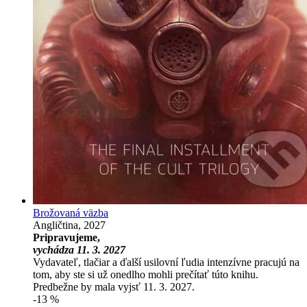
Brožovaná väzba
Angličtina, 2027
Pripravujeme,
vychádza 11. 3. 2027
Vydavateľ, tlačiar a ďalší usilovní ľudia intenzívne pracujú na
tom, aby ste si už onedlho mohli prečítať túto knihu.
Predbežne by mala vyjsť 11. 3. 2027.
-13 %