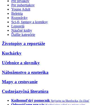
Pre prvákov
Pre pubertiakov
Young Adult
Beletria
Rozprávky
Sci-fi, fantasy a komiksy
Leporelá
Náučné knihy
Ďalšie kategórie
Životopisy a reportáže
Kuchárky
Učebnice a slovníky
Náboženstvo a ezoterika
Mapy a cestovanie
Cudzojazyčná literatúra
Knihomoľský pomocník
Spýtajte sa Sherlocka, čo čítať
Odporúčame pre vás
Knižné tipy ušité na mieru vám