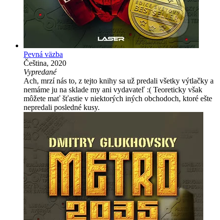
Pevná väzba
Čeština, 2020
Vypredané
Ach, mrzí nás to, z tejto knihy sa už predali všetky výtlačky a
nemáme ju na sklade my ani vydavateľ :( Teoreticky však
môžete mať šťastie v niektorých iných obchodoch, ktoré ešte
nepredali posledné kusy.