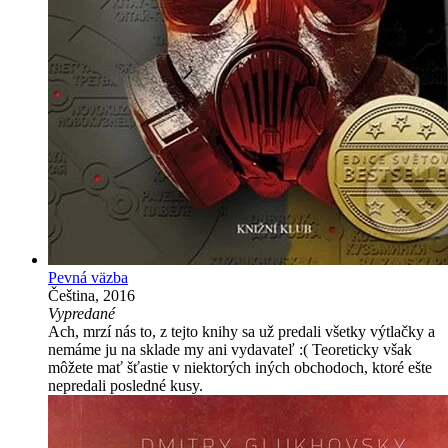
Pevná väzba
Čeština, 2016
Vypredané
Ach, mrzí nás to, z tejto knihy sa už predali všetky výtlačky a
nemáme ju na sklade my ani vydavateľ :( Teoreticky však
môžete mať šťastie v niektorých iných obchodoch, ktoré ešte
nepredali posledné kusy.