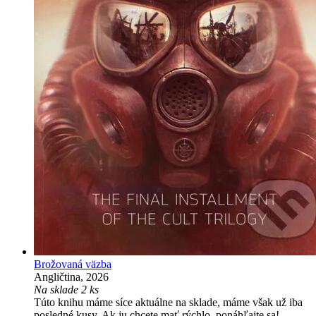
Brožovaná väzba
Angličtina, 2026
Na sklade 2 ks
Túto knihu máme síce aktuálne na sklade, máme však už iba
posledné kusy. Ak ju chcete mať rýchlo, ponáhľajte sa!