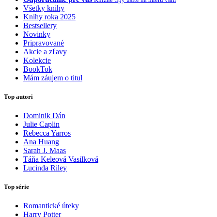
Všetky knihy
Knihy roka 2025
Bestsellery
Novinky
Pripravované
Akcie a zľavy
Kolekcie
BookTok
Mám záujem o titul
Top autori
Dominik Dán
Julie Caplin
Rebecca Yarros
Ana Huang
Sarah J. Maas
Táňa Keleová Vasilková
Lucinda Riley
Top série
Romantické úteky
Harry Potter