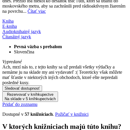
dnes. Prežilo iba niekoľko desiatok tisíc ľudí, ktorí sa utiahli do
moskovského metra, aby sa zachránili pred rádioaktívnym žiarením
na povrchu...
Čítať viac
Kniha
E-kniha
Audiokniha
iný jazyk
Čítaná
iný jazyk
Pevná väzba s prebalom
Slovenčina
Vypredané
Ach, mrzí nás to, z tejto knihy sa už predali všetky výtlačky a
nemáme ju na sklade my ani vydavateľ :( Teoreticky však môžete
mať šťastie v niektorých iných obchodoch, ktoré ešte nepredali
posledné kusy.
Sledovať dostupnosť
Rezervovať v kníhkupectve
Na sklade v 5 kníhkupectvách
Pridať do zoznamu
Dostupné v
57 knižniciach
.
Požičať v knižnici
V ktorých knižniciach majú túto knihu?