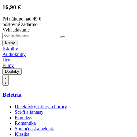
16,90 €
Pri nákupe nad 49 €
poštovné zadarmo
Vyhľadávanie
Knihy
E-knihy
Audioknihy
Hry
Filmy
Doplnky
Beletria
Detektívky, trilery a horory
Sci-fi a fantasy
Komiksy
Romantika
Spoločenská beletria
Klasika