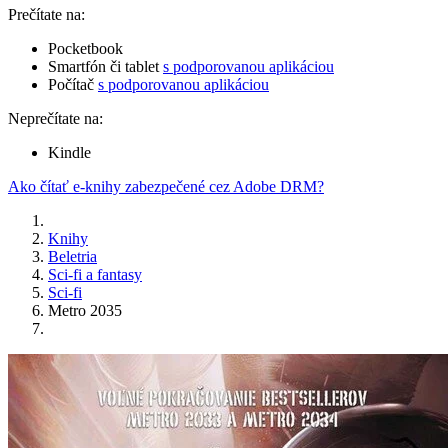
Prečítate na:
Pocketbook
Smartfón či tablet
s podporovanou aplikáciou
Počítač
s podporovanou aplikáciou
Neprečítate na:
Kindle
Ako čítať e-knihy zabezpečené cez Adobe DRM?
Knihy
Beletria
Sci-fi a fantasy
Sci-fi
Metro 2035