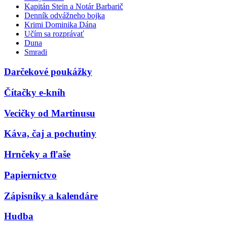
Kapitán Stein a Notár Barbarič
Denník odvážneho bojka
Krimi Dominika Dána
Učím sa rozprávať
Duna
Smradi
Darčekové poukážky
Čítačky e-kníh
Vecičky od Martinusu
Káva, čaj a pochutiny
Hrnčeky a fľaše
Papiernictvo
Zápisníky a kalendáre
Hudba