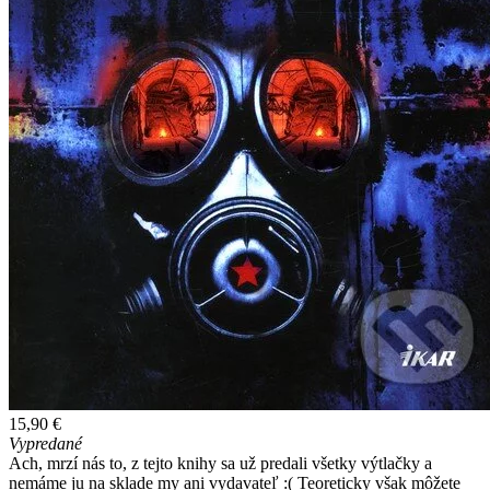
15,90 €
Vypredané
Ach, mrzí nás to, z tejto knihy sa už predali všetky výtlačky a
nemáme ju na sklade my ani vydavateľ :( Teoreticky však môžete