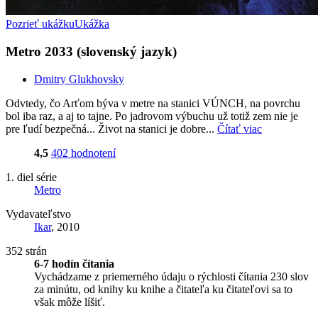
Pozrieť ukážku
Ukážka
Metro 2033 (slovenský jazyk)
Dmitry Glukhovsky
Odvtedy, čo Arťom býva v metre na stanici VÚNCH, na povrchu
bol iba raz, a aj to tajne. Po jadrovom výbuchu už totiž zem nie je
pre ľudí bezpečná... Život na stanici je dobre...
Čítať viac
4,5
402 hodnotení
1. diel série
Metro
Vydavateľstvo
Ikar
, 2010
352 strán
6-7 hodín čítania
Vychádzame z priemerného údaju o rýchlosti čítania 230 slov
za minútu, od knihy ku knihe a čitateľa ku čitateľovi sa to
však môže líšiť.