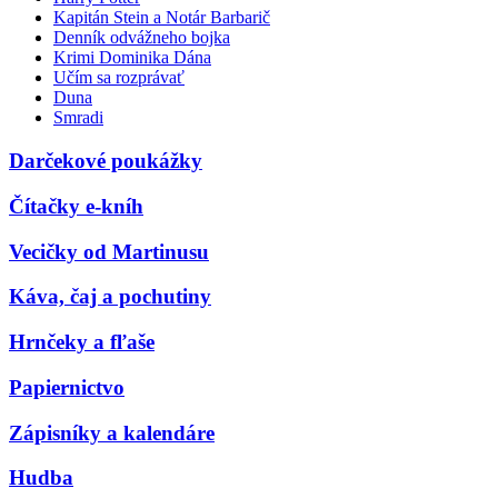
Kapitán Stein a Notár Barbarič
Denník odvážneho bojka
Krimi Dominika Dána
Učím sa rozprávať
Duna
Smradi
Darčekové poukážky
Čítačky e-kníh
Vecičky od Martinusu
Káva, čaj a pochutiny
Hrnčeky a fľaše
Papiernictvo
Zápisníky a kalendáre
Hudba