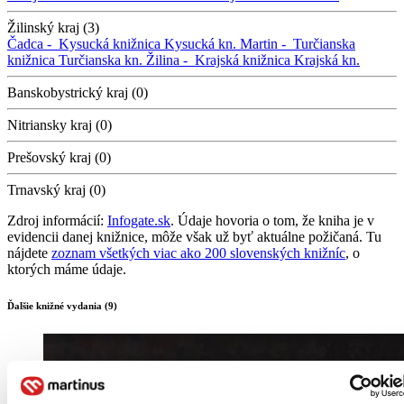
Žilinský kraj (3)
Čadca -
Kysucká knižnica
Kysucká kn.
Martin -
Turčianska
knižnica
Turčianska kn.
Žilina -
Krajská knižnica
Krajská kn.
Banskobystrický kraj (0)
Nitriansky kraj (0)
Prešovský kraj (0)
Trnavský kraj (0)
Zdroj informácií:
Infogate.sk
. Údaje hovoria o tom, že kniha je v
evidencii danej knižnice, môže však už byť aktuálne požičaná. Tu
nájdete
zoznam všetkých viac ako 200 slovenských knižníc
, o
ktorých máme údaje.
Ďalšie knižné vydania (9)