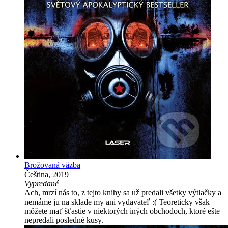
Brožovaná väzba
Čeština, 2019
Vypredané
Ach, mrzí nás to, z tejto knihy sa už predali všetky výtlačky a
nemáme ju na sklade my ani vydavateľ :( Teoreticky však
môžete mať šťastie v niektorých iných obchodoch, ktoré ešte
nepredali posledné kusy.