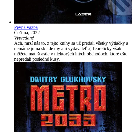
Pevná väzba
Čeština, 2022
Vypredané
Ach, mrzí nás to, z tejto knihy sa už predali všetky výtlačky a
nemáme ju na sklade my ani vydavateľ :( Teoreticky však
môžete mať šťastie v niektorých iných obchodoch, ktoré ešte
nepredali posledné kusy.