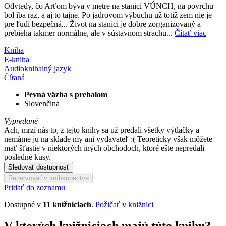
Odvtedy, čo Arťom býva v metre na stanici VÚNCH, na povrchu
bol iba raz, a aj to tajne. Po jadrovom výbuchu už totiž zem nie je
pre ľudí bezpečná... Život na stanici je dobre zorganizovaný a
prebieha takmer normálne, ale v sústavnom strachu...
Čítať viac
Kniha
E-kniha
Audiokniha
iný jazyk
Čítaná
Pevná väzba s prebalom
Slovenčina
Vypredané
Ach, mrzí nás to, z tejto knihy sa už predali všetky výtlačky a
nemáme ju na sklade my ani vydavateľ :( Teoreticky však môžete
mať šťastie v niektorých iných obchodoch, ktoré ešte nepredali
posledné kusy.
Sledovať dostupnosť
Rezervovať v kníhkupectve
Pridať do zoznamu
Dostupné v
11 knižniciach
.
Požičať v knižnici
V ktorých knižniciach majú túto knihu?