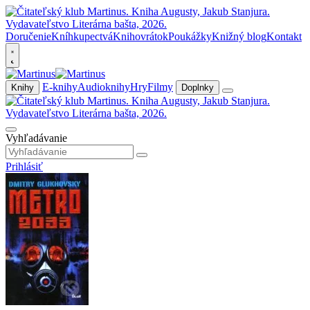
Doručenie
Kníhkupectvá
Knihovrátok
Poukážky
Knižný blog
Kontakt
E-knihy
Audioknihy
Hry
Filmy
Knihy
Doplnky
Vyhľadávanie
Prihlásiť