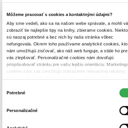
Môžeme pracovať s cookies a kontaktnými údajmi?
Aby sme vedeli, ako sa na našom webe správate, a mohli v
zobraziť tie najlepšie tipy na knihy, zbierame cookies. Niekto
sú naozaj potrebné a bez nich by naša stránka vôbec
nefungovala. Okrem toho používame analytické cookies, kto
nám umožňujú zisťovať, ako náš web funguje, a stále ho pre
vás zlepšovať. Personalizačné cookies nám dovoľujú
prispôsobovať stránku pre vašu lepšiu orientáciu. Marketing
cookies nám zas umožňujú zobrazenie relevantnej reklamy.
Niektoré údaje zdieľame aj s tretími stranami. Veľmi by nám
pomohlo, keby sme mohli používať všetky tieto cookies.
Výber
Ďakujeme!
Potrebné
súhlasu
Personalizačné