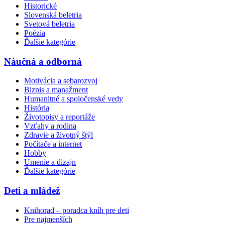
Historické
Slovenská beletria
Svetová beletria
Poézia
Ďalšie kategórie
Náučná a odborná
Motivácia a sebarozvoj
Biznis a manažment
Humanitné a spoločenské vedy
História
Životopisy a reportáže
Vzťahy a rodina
Zdravie a životný štýl
Počítače a internet
Hobby
Umenie a dizajn
Ďalšie kategórie
Deti a mládež
Knihorad – poradca kníh pre deti
Pre najmenších