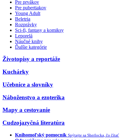
Pre prvákov
Pre pubertiakov
Young Adult
Beletria
Rozprávky
Sci-fi, fantasy a komiksy
Leporelá
Náučné knihy
Ďalšie kategórie
Životopisy a reportáže
Kuchárky
Učebnice a slovníky
Náboženstvo a ezoterika
Mapy a cestovanie
Cudzojazyčná literatúra
Knihomoľský pomocník
Spýtajte sa Sherlocka, čo čítať