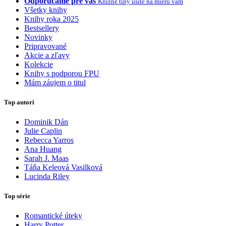
Odporúčame pre vás
Knižné tipy ušité na mieru vám
Všetky knihy
Knihy roka 2025
Bestsellery
Novinky
Pripravované
Akcie a zľavy
Kolekcie
Knihy s podporou FPU
Mám záujem o titul
Top autori
Dominik Dán
Julie Caplin
Rebecca Yarros
Ana Huang
Sarah J. Maas
Táňa Keleová Vasilková
Lucinda Riley
Top série
Romantické úteky
Harry Potter