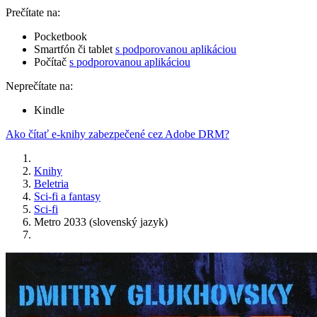
Prečítate na:
Pocketbook
Smartfón či tablet
s podporovanou aplikáciou
Počítač
s podporovanou aplikáciou
Neprečítate na:
Kindle
Ako čítať e-knihy zabezpečené cez Adobe DRM?
Knihy
Beletria
Sci-fi a fantasy
Sci-fi
Metro 2033 (slovenský jazyk)