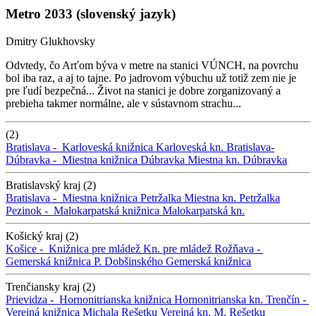
Metro 2033 (slovenský jazyk)
Dmitry Glukhovsky
Odvtedy, čo Arťom býva v metre na stanici VÚNCH, na povrchu
bol iba raz, a aj to tajne. Po jadrovom výbuchu už totiž zem nie je
pre ľudí bezpečná... Život na stanici je dobre zorganizovaný a
prebieha takmer normálne, ale v sústavnom strachu...
(2)
Bratislava -
Karloveská knižnica
Karloveská kn.
Bratislava-
Dúbravka -
Miestna knižnica Dúbravka
Miestna kn. Dúbravka
Bratislavský kraj (2)
Bratislava -
Miestna knižnica Petržalka
Miestna kn. Petržalka
Pezinok -
Malokarpatská knižnica
Malokarpatská kn.
Košický kraj (2)
Košice -
Knižnica pre mládež
Kn. pre mládež
Rožňava -
Gemerská knižnica P. Dobšinského
Gemerská knižnica
Trenčiansky kraj (2)
Prievidza -
Hornonitrianska knižnica
Hornonitrianska kn.
Trenčín -
Verejná knižnica Michala Rešetku
Verejná kn. M. Rešetku