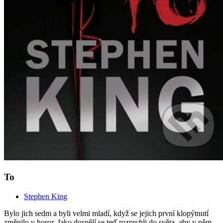
To
Stephen King
Bylo jich sedm a byli velmi mladí, když se jejich první klopýtnutí
změnilo v horor. Jako dospělí se teď rozprchli do světa, aby v něm