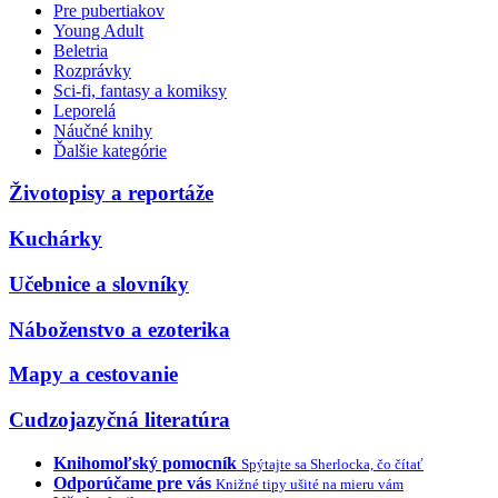
Pre pubertiakov
Young Adult
Beletria
Rozprávky
Sci-fi, fantasy a komiksy
Leporelá
Náučné knihy
Ďalšie kategórie
Životopisy a reportáže
Kuchárky
Učebnice a slovníky
Náboženstvo a ezoterika
Mapy a cestovanie
Cudzojazyčná literatúra
Knihomoľský pomocník
Spýtajte sa Sherlocka, čo čítať
Odporúčame pre vás
Knižné tipy ušité na mieru vám