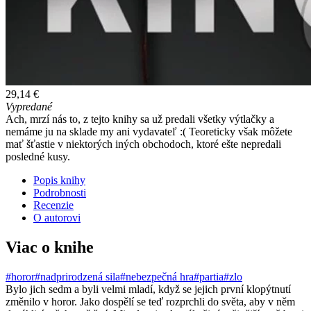
29,14 €
Vypredané
Ach, mrzí nás to, z tejto knihy sa už predali všetky výtlačky a
nemáme ju na sklade my ani vydavateľ :( Teoreticky však môžete
mať šťastie v niektorých iných obchodoch, ktoré ešte nepredali
posledné kusy.
Popis knihy
Podrobnosti
Recenzie
O autorovi
Viac o knihe
#horor
#nadprirodzená sila
#nebezpečná hra
#partia
#zlo
Bylo jich sedm a byli velmi mladí, když se jejich první klopýtnutí
změnilo v horor. Jako dospělí se teď rozprchli do světa, aby v něm