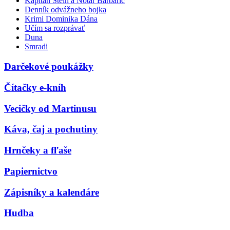
Kapitán Stein a Notár Barbarič
Denník odvážneho bojka
Krimi Dominika Dána
Učím sa rozprávať
Duna
Smradi
Darčekové poukážky
Čítačky e-kníh
Vecičky od Martinusu
Káva, čaj a pochutiny
Hrnčeky a fľaše
Papiernictvo
Zápisníky a kalendáre
Hudba