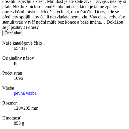
dosáhli úspěchu a štěstí. Minulost je ale stále živá – živější, než by si
přáli. Nikdo z nich se nemůže ubránit síle, která je táhne zpátky na
ono zvláštní místo jejich dětských let, do městečka Derry, kde se
před lety spojili, aby čelili nezvladatelnému zlu. Vracejí se tedy, aby
stanuli tváří v tvář noční můře bez konce a beze jména… Dokážou
se jí postavit i dnes?
Čítať viac
Naše katalógové číslo
654317
Originálny názov
It
Počet strán
1096
Väzba
pevná väzba
Rozmer
120×205 mm
Hmotnosť
853 g