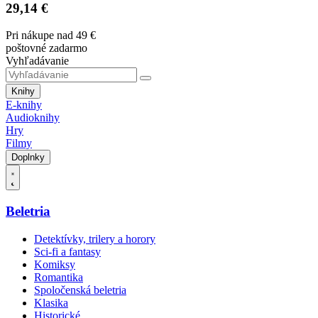
29,14 €
Pri nákupe nad 49 €
poštovné zadarmo
Vyhľadávanie
Knihy
E-knihy
Audioknihy
Hry
Filmy
Doplnky
Beletria
Detektívky, trilery a horory
Sci-fi a fantasy
Komiksy
Romantika
Spoločenská beletria
Klasika
Historické