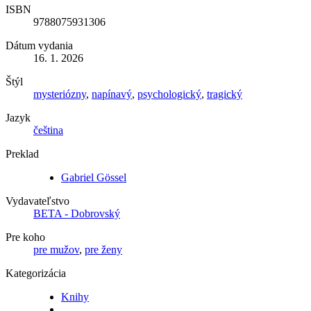
ISBN
9788075931306
Dátum vydania
16. 1. 2026
Štýl
mysteriózny
,
napínavý
,
psychologický
,
tragický
Jazyk
čeština
Preklad
Gabriel Gössel
Vydavateľstvo
BETA - Dobrovský
Pre koho
pre mužov
,
pre ženy
Kategorizácia
Knihy