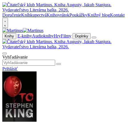
Doručenie
Kníhkupectvá
Knihovrátok
Poukážky
Knižný blog
Kontakt
E-knihy
Audioknihy
Hry
Filmy
Knihy
Doplnky
Vyhľadávanie
Prihlásiť