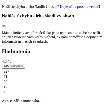
Našli ste chybu alebo škodlivý obsah?
Dajte nám, prosím, vedieť!
Nahlásiť chybu alebo škodlivý obsah
Máte o knihe viac informácií ako je na tejto stránke alebo ste našli
chybu? Budeme vám veľmi vďační, ak nám pomôžete s doplnením
informácií na našich stránkach.
Hodnotenia
4,6
/ 5
445 hodnotení
327
71
29
12
4
Ako sa páčila kniha vám?