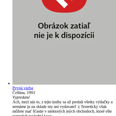
Pevná väzba
Čeština, 1993
Vypredané
Ach, mrzí nás to, z tejto knihy sa už predali všetky výtlačky a
nemáme ju na sklade my ani vydavateľ :( Teoreticky však
môžete mať šťastie v niektorých iných obchodoch, ktoré ešte
nepredali posledné kusy.