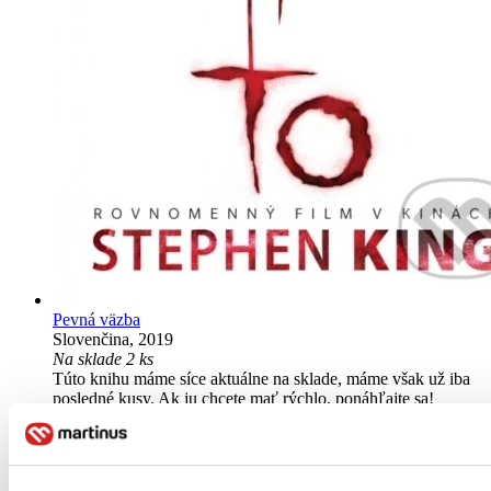
Pevná väzba
Slovenčina, 2019
Na sklade 2 ks
Túto knihu máme síce aktuálne na sklade, máme však už iba
posledné kusy. Ak ju chcete mať rýchlo, ponáhľajte sa!
Dodanie ďalších môže trvať dlhšie, zvyčajne do štyroch dní.
25,10 €