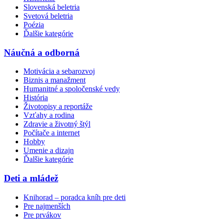
Slovenská beletria
Svetová beletria
Poézia
Ďalšie kategórie
Náučná a odborná
Motivácia a sebarozvoj
Biznis a manažment
Humanitné a spoločenské vedy
História
Životopisy a reportáže
Vzťahy a rodina
Zdravie a životný štýl
Počítače a internet
Hobby
Umenie a dizajn
Ďalšie kategórie
Deti a mládež
Knihorad – poradca kníh pre deti
Pre najmenších
Pre prvákov