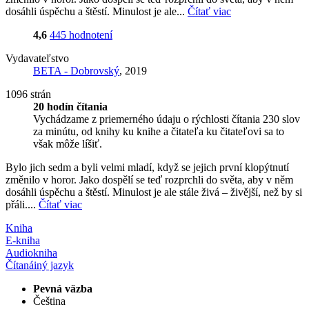
dosáhli úspěchu a štěstí. Minulost je ale...
Čítať viac
4,6
445 hodnotení
Vydavateľstvo
BETA - Dobrovský
, 2019
1096 strán
20 hodín čítania
Vychádzame z priemerného údaju o rýchlosti čítania 230 slov
za minútu, od knihy ku knihe a čitateľa ku čitateľovi sa to
však môže líšiť.
Bylo jich sedm a byli velmi mladí, když se jejich první klopýtnutí
změnilo v horor. Jako dospělí se teď rozprchli do světa, aby v něm
dosáhli úspěchu a štěstí. Minulost je ale stále živá – živější, než by si
přáli....
Čítať viac
Kniha
E-kniha
Audiokniha
Čítaná
iný jazyk
Pevná väzba
Čeština