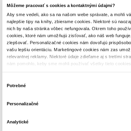
Vložiť do košíka
Môžeme pracovať s cookies a kontaktnými údajmi?
Aby sme vedeli, ako sa na našom webe správate, a mohli vá
najlepšie tipy na knihy, zbierame cookies. Niektoré sú naoza
nich by naša stránka vôbec nefungovala. Okrem toho použí
cookies, ktoré nám umožňujú zisťovať, ako náš web funguje,
zlepšovať. Personalizačné cookies nám dovoľujú prispôsobo
vašu lepšiu orientáciu. Marketingové cookies nám zas umož
relevantnej reklamy. Niektoré údaje zdieľame aj s tretími str
nám pomohlo, keby sme mohli používať všetky tieto cookie
Výber
Potrebné
súhlasu
Personalizačné
Analytické