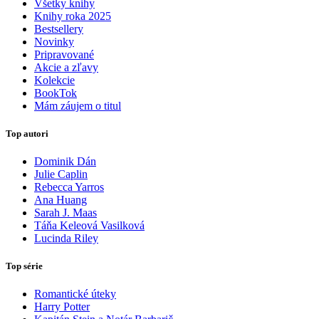
Všetky knihy
Knihy roka 2025
Bestsellery
Novinky
Pripravované
Akcie a zľavy
Kolekcie
BookTok
Mám záujem o titul
Top autori
Dominik Dán
Julie Caplin
Rebecca Yarros
Ana Huang
Sarah J. Maas
Táňa Keleová Vasilková
Lucinda Riley
Top série
Romantické úteky
Harry Potter