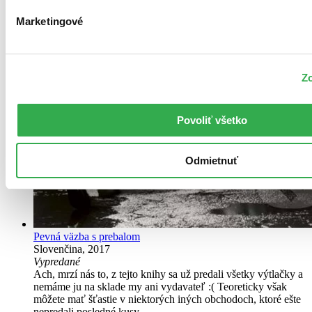
Marketingové
Zo
Povoliť všetko
Odmietnuť
Pevná väzba s prebalom
Slovenčina, 2017
Vypredané
Ach, mrzí nás to, z tejto knihy sa už predali všetky výtlačky a
nemáme ju na sklade my ani vydavateľ :( Teoreticky však
môžete mať šťastie v niektorých iných obchodoch, ktoré ešte
nepredali posledné kusy.