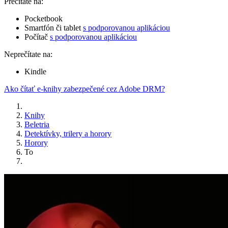
Prečítate na:
Pocketbook
Smartfón či tablet
s podporovanou aplikáciou
Počítač
s podporovanou aplikáciou
Neprečítate na:
Kindle
Ako čítať e-knihy zabezpečené cez Adobe DRM?
Knihy
Beletria
Detektívky, trilery a horory
Horory
To