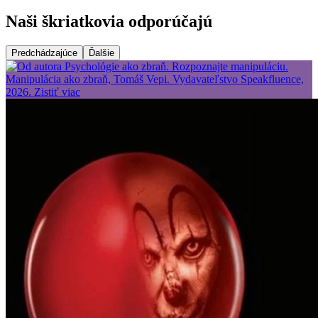
Naši škriatkovia odporúčajú
Predchádzajúce
Ďalšie