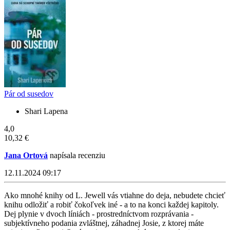
Pár od susedov
Shari Lapena
4,0
10,32 €
Jana Ortová
napísala recenziu
12.11.2024 09:17
Ako mnohé knihy od L. Jewell vás vtiahne do deja, nebudete chcieť
knihu odložiť a robiť čokoľvek iné - a to na konci každej kapitoly.
Dej plynie v dvoch líniách - prostredníctvom rozprávania -
subjektívneho podania zvláštnej, záhadnej Josie, z ktorej máte