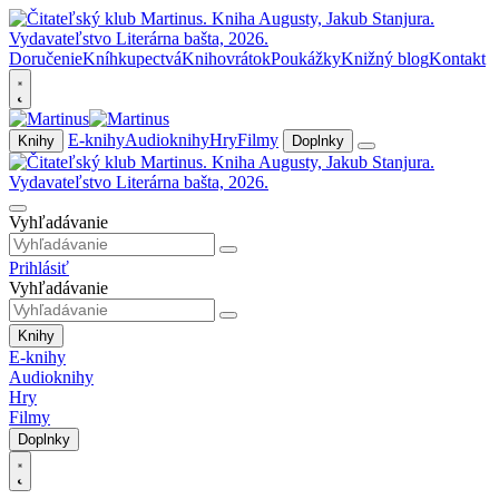
Doručenie
Kníhkupectvá
Knihovrátok
Poukážky
Knižný blog
Kontakt
E-knihy
Audioknihy
Hry
Filmy
Knihy
Doplnky
Vyhľadávanie
Prihlásiť
Vyhľadávanie
Knihy
E-knihy
Audioknihy
Hry
Filmy
Doplnky