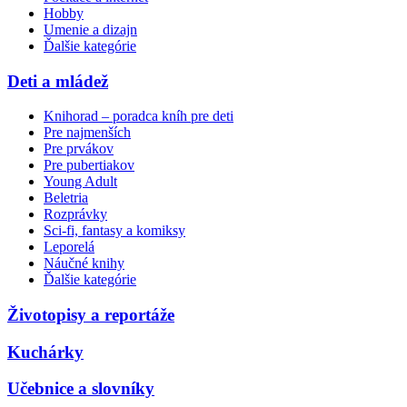
Hobby
Umenie a dizajn
Ďalšie kategórie
Deti a mládež
Knihorad – poradca kníh pre deti
Pre najmenších
Pre prvákov
Pre pubertiakov
Young Adult
Beletria
Rozprávky
Sci-fi, fantasy a komiksy
Leporelá
Náučné knihy
Ďalšie kategórie
Životopisy a reportáže
Kuchárky
Učebnice a slovníky