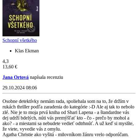
Schopní všetkého
Klas Ekman
4,3
13,60 €
Jana Ortová
napísala recenziu
29.10.2024 08:06
Osobne detektívky nemám rada, spoliehala som na to, že držím v
rukách thriller podľa zaradenia do kategórie :-D Ale aj tak to nebolo
zlé. Nie je to moja prvá kniha od Shari Lapena - a štandardne vás
dej udrží bdelých, núti vás premýšľať kto - čo - prečo by mohol a
ako? - a miestami sa nebudete vedieť odtrhnúť. A už keď si myslíte,
že viete, vyvedie vás z omylu.
Agatha Christie ako vyšitá - milovníkom žánru vrelo odporúčam.