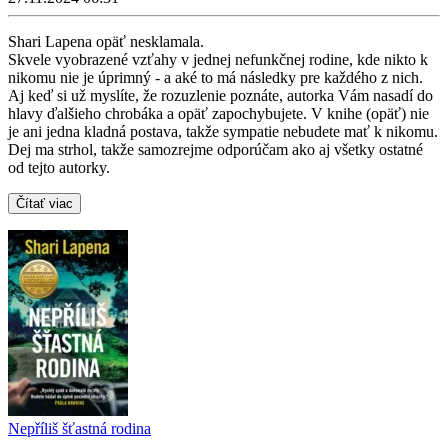
Shari Lapena opäť nesklamala.
Skvele vyobrazené vzťahy v jednej nefunkčnej rodine, kde nikto k
nikomu nie je úprimný - a aké to má následky pre každého z nich.
Aj keď si už myslíte, že rozuzlenie poznáte, autorka Vám nasadí do
hlavy ďalšieho chrobáka a opäť zapochybujete. V knihe (opäť) nie
je ani jedna kladná postava, takže sympatie nebudete mať k nikomu.
Dej ma strhol, takže samozrejme odporúčam ako aj všetky ostatné
od tejto autorky.
Čítať viac
Nepříliš šťastná rodina