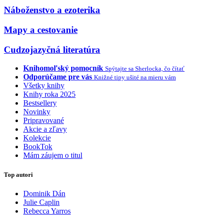
Náboženstvo a ezoterika
Mapy a cestovanie
Cudzojazyčná literatúra
Knihomoľský pomocník
Spýtajte sa Sherlocka, čo čítať
Odporúčame pre vás
Knižné tipy ušité na mieru vám
Všetky knihy
Knihy roka 2025
Bestsellery
Novinky
Pripravované
Akcie a zľavy
Kolekcie
BookTok
Mám záujem o titul
Top autori
Dominik Dán
Julie Caplin
Rebecca Yarros