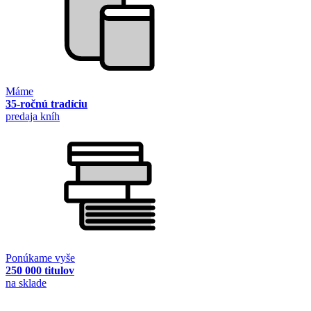
Máme
35-ročnú tradíciu
predaja kníh
Ponúkame vyše
250 000 titulov
na sklade