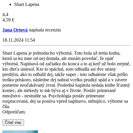
Shari Lapena
4,4
4,59 €
Jana Ortová
napísala recenziu
18.11.2024 11:54
Shari Lapena je jednoducho výborná. Toto bola už tretia kniha,
ktorá sa ku mne od nej dostala, ale musím povedať, že opäť
výborná. Napínavá od začiatku do konca a to aj keď už bolo zrejmé,
kto dieťa uniesol. Kto to spáchal, som odhadla asi dve strany
predtým, ako to odhalil dej, takže super - toto odhalenie však prišlo
trošku priskoro, následne dej nabral vcelku prudký spád a v závere
pomerne neočakávaný zvrat. Posledná kapitola nedala knihe šťastný
koniec, ale niekedy to tak býva aj v živote. Postáv primerané
množstvo - nestratíte sa. Psychológia postáv primerane
rozpracovaná, dej sa posúva vpred napínavo, strhujúco, výborne sa
číta.
Odporúčam.
Čítať viac