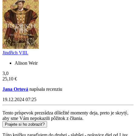
Jindřich VIII.
Alison Weir
3,0
25,10 €
Jana Ortová
napísala recenziu
19.12.2024 07:25
Tento príspevok prezrádza dôležité momenty deja, preto je skrytý,
aby sme Vám nepokazili pôžitok z čítania.
Prajete si ho zobraziť?
Túto knižku zaraďujem do druhej - slabšej - polovice diel od Lisy.