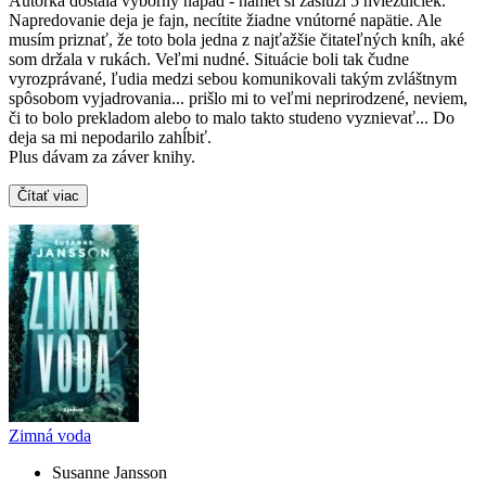
Autorka dostala výborný nápad - námet si zaslúži 5 hviezdičiek.
Napredovanie deja je fajn, necítite žiadne vnútorné napätie. Ale
musím priznať, že toto bola jedna z najťažšie čitateľných kníh, aké
som držala v rukách. Veľmi nudné. Situácie boli tak čudne
vyrozprávané, ľudia medzi sebou komunikovali takým zvláštnym
spôsobom vyjadrovania... prišlo mi to veľmi neprirodzené, neviem,
či to bolo prekladom alebo to malo takto studeno vyznievať... Do
deja sa mi nepodarilo zahĺbiť.
Plus dávam za záver knihy.
Čítať viac
Zimná voda
Susanne Jansson