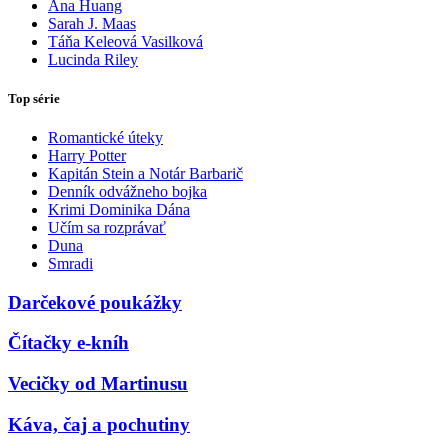
Ana Huang
Sarah J. Maas
Táňa Keleová Vasilková
Lucinda Riley
Top série
Romantické úteky
Harry Potter
Kapitán Stein a Notár Barbarič
Denník odvážneho bojka
Krimi Dominika Dána
Učím sa rozprávať
Duna
Smradi
Darčekové poukážky
Čítačky e-kníh
Vecičky od Martinusu
Káva, čaj a pochutiny