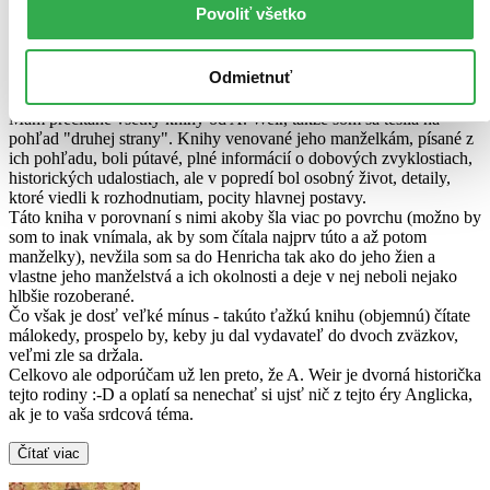
Povoliť všetko
Jana Ortová
napísala recenziu
13.02.2026 14:16
Odmietnuť
Mám prečítané všetky knihy od A. Weir, takže som sa tešila na
pohľad "druhej strany". Knihy venované jeho manželkám, písané z
ich pohľadu, boli pútavé, plné informácií o dobových zvyklostiach,
historických udalostiach, ale v popredí bol osobný život, detaily,
ktoré viedli k rozhodnutiam, pocity hlavnej postavy.
Táto kniha v porovnaní s nimi akoby šla viac po povrchu (možno by
som to inak vnímala, ak by som čítala najprv túto a až potom
manželky), nevžila som sa do Henricha tak ako do jeho žien a
vlastne jeho manželstvá a ich okolnosti a deje v nej neboli nejako
hlbšie rozoberané.
Čo však je dosť veľké mínus - takúto ťažkú knihu (objemnú) čítate
málokedy, prospelo by, keby ju dal vydavateľ do dvoch zväzkov,
veľmi zle sa držala.
Celkovo ale odporúčam už len preto, že A. Weir je dvorná historička
tejto rodiny :-D a oplatí sa nenechať si ujsť nič z tejto éry Anglicka,
ak je to vaša srdcová téma.
Čítať viac