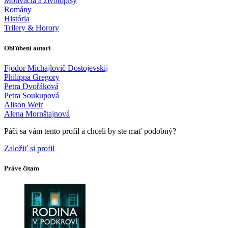
Motivácia a životopisy
Romány
História
Trilery & Horory
Obľúbení autori
Fjodor Michajlovič Dostojevskij
Philippa Gregory
Petra Dvořáková
Petra Soukupová
Alison Weir
Alena Mornštajnová
Páči sa vám tento profil a chceli by ste mať podobný?
Založiť si profil
Práve čítam