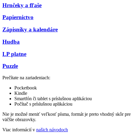
Hrnčeky a fľaše
Papiernictvo
Zápisníky a kalendáre
Hudba
LP platne
Puzzle
Prečítate na zariadeniach:
Pocketbook
Kindle
Smartfón či tablet s príslušnou aplikáciou
Počítač s príslušnou aplikáciou
Nie je možné meniť veľkosť písma, formát je preto vhodný skôr pre
väčšie obrazovky.
Viac informácií v
našich návodoch