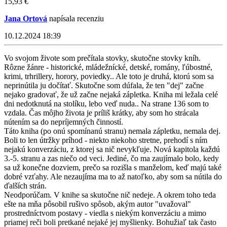
15,93 €
Jana Ortová
napísala recenziu
10.12.2024 18:39
Vo svojom živote som prečítala stovky, skutočne stovky kníh.
Rôzne žánre - historické, mládežnícké, detské, romány, ľúbostné,
krimi, trhrillery, horory, poviedky.. Ale toto je druhá, ktorú som sa
neprinútila ju dočítať. Skutočne som dúfala, že ten "dej" začne
nejako gradovať, že už začne nejaká zápletka. Kniha mi ležala celé
dni nedotknutá na stolíku, lebo veď nuda.. Na strane 136 som to
vzdala. Čas môjho života je príliš krátky, aby som ho strácala
nútením sa do nepríjemných činností.
Táto kniha (po onú spomínanú stranu) nemala zápletku, nemala dej.
Boli to len útržky príhod - niekto niekoho stretne, prehodí s ním
nejakú konverzáciu, z ktorej sa nič nevykľuje. Nová kapitola každú
3.-5. stranu a zas niečo od veci. Jediné, čo ma zaujímalo bolo, kedy
sa už konečne dozviem, prečo sa rozišla s manželom, keď majú také
dobré vzťahy. Ale nezaujíma ma to až natoľko, aby som sa nútila do
ďalších strán.
Neodporúčam. V knihe sa skutočne nič nedeje. A okrem toho teda
ešte na mňa pôsobil rušivo spôsob, akým autor "uvažoval"
prostredníctvom postavy - viedla s niekým konverzáciu a mimo
priamej reči boli pretkané nejaké jej myšlienky. Bohužiaľ tak často