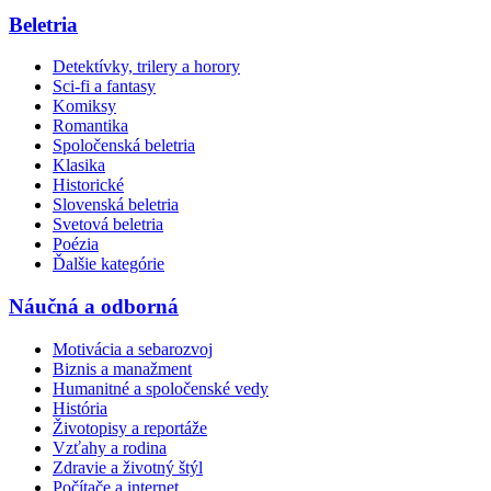
Beletria
Detektívky, trilery a horory
Sci-fi a fantasy
Komiksy
Romantika
Spoločenská beletria
Klasika
Historické
Slovenská beletria
Svetová beletria
Poézia
Ďalšie kategórie
Náučná a odborná
Motivácia a sebarozvoj
Biznis a manažment
Humanitné a spoločenské vedy
História
Životopisy a reportáže
Vzťahy a rodina
Zdravie a životný štýl
Počítače a internet