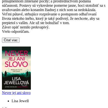
prinajmenšom zmiešané pocity; a prostredníctvom podania
súčasnosti. Postavy sú vykreslene pomerne jasne, hoci stotožniť sa s
uvažovaním alebo konaním žiadnej z nich som sa nedokázala.
Veľmi pútavé, strhujúce rozprávanie o postupnom odhaľovaní
života niekoho iného, ktorý je taký podivný, že nechcete, aby sa
prepietol s vaším. Ale už ste bohužiaľ v tom.
Záver opäť nemilo prekvapivý.
Vrelo odporúčam.
Čítať viac
Never jej ani slovo
Lisa Jewell