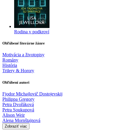
Rodina v podkroví
Obľúbené literárne žánre
Motivácia a životopisy
Romány
História
Trilery & Horory
Obľúbení autori
Fjodor Michajlovič Dostojevskij
Philippa Gregory
Petra Dvořáková
Petra Soukupová
Alison Weir
Alena Mornštajnová
Zobraziť viac