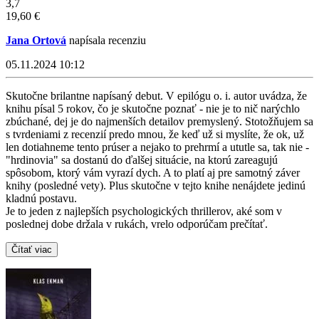
3,7
19,60 €
Jana Ortová
napísala recenziu
05.11.2024 10:12
Skutočne brilantne napísaný debut. V epilógu o. i. autor uvádza, že
knihu písal 5 rokov, čo je skutočne poznať - nie je to nič narýchlo
zbúchané, dej je do najmenších detailov premyslený. Stotožňujem sa
s tvrdeniami z recenzií predo mnou, že keď už si myslíte, že ok, už
len dotiahneme tento prúser a nejako to prehrmí a ututle sa, tak nie -
"hrdinovia" sa dostanú do ďalšej situácie, na ktorú zareagujú
spôsobom, ktorý vám vyrazí dych. A to platí aj pre samotný záver
knihy (posledné vety). Plus skutočne v tejto knihe nenájdete jedinú
kladnú postavu.
Je to jeden z najlepších psychologických thrillerov, aké som v
poslednej dobe držala v rukách, vrelo odporúčam prečítať.
Čítať viac