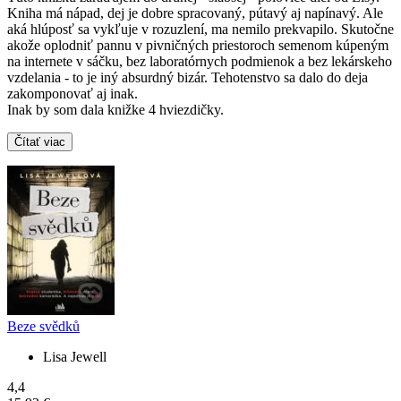
Kniha má nápad, dej je dobre spracovaný, pútavý aj napínavý. Ale
aká hlúposť sa vykľuje v rozuzlení, ma nemilo prekvapilo. Skutočne
akože oplodniť pannu v pivničných priestoroch semenom kúpeným
na internete v sáčku, bez laboratórnych podmienok a bez lekárskeho
vzdelania - to je iný absurdný bizár. Tehotenstvo sa dalo do deja
zakomponovať aj inak.
Inak by som dala knižke 4 hviezdičky.
Čítať viac
Beze svědků
Lisa Jewell
4,4