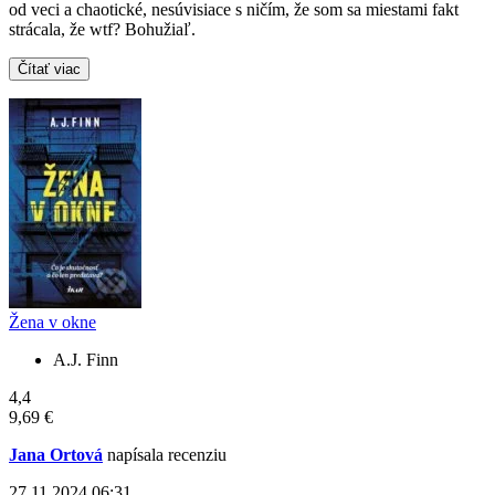
od veci a chaotické, nesúvisiace s ničím, že som sa miestami fakt
strácala, že wtf? Bohužiaľ.
Čítať viac
Žena v okne
A.J. Finn
4,4
9,69 €
Jana Ortová
napísala recenziu
27.11.2024 06:31