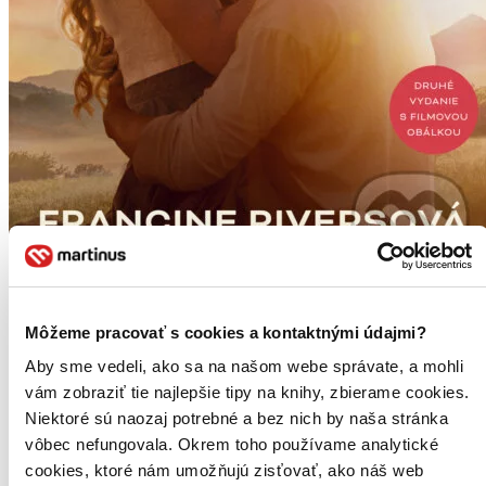
Môžeme pracovať s cookies a kontaktnými údajmi?
Moje aktivity
Aby sme vedeli, ako sa na našom webe správate, a mohli
Jana Ortová
napísala recenziu
vám zobraziť tie najlepšie tipy na knihy, zbierame cookies.
Niektoré sú naozaj potrebné a bez nich by naša stránka
16.02.2026 13:31
vôbec nefungovala. Okrem toho používame analytické
Po knihe som siahla na základe dobrého hodnotenia a popisu, ale
cookies, ktoré nám umožňujú zisťovať, ako náš web