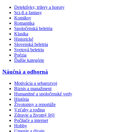
Detektívky, trilery a horory
Sci-fi a fantasy
Komiksy
Romantika
Spoločenská beletria
Klasika
Historické
Slovenská beletria
Svetová beletria
Poézia
Ďalšie kategórie
Náučná a odborná
Motivácia a sebarozvoj
Biznis a manažment
Humanitné a spoločenské vedy
História
Životopisy a reportáže
Vzťahy a rodina
Zdravie a životný štýl
Počítače a internet
Hobby
Umenie a dizajn