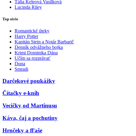
Táňa Keleová Vasilková
Lucinda Riley
Top série
Romantické úteky
Harry Potter
Kapitán Stein a Notár Barbarič
Denník odvážneho bojka
Krimi Dominika Dána
Učím sa rozprávať
Duna
Smradi
Darčekové poukážky
Čítačky e-kníh
Vecičky od Martinusu
Káva, čaj a pochutiny
Hrnčeky a fľaše