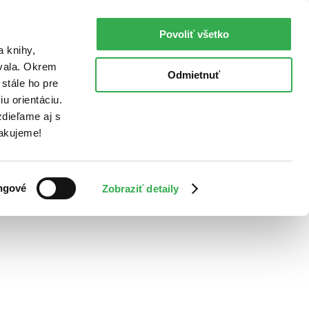
Povoliť všetko
a knihy,
ovala. Okrem
Odmietnuť
stále ho pre
u orientáciu.
dieľame aj s
Ďakujeme!
ngové
Zobraziť detaily