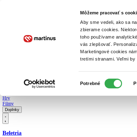
Doručenie
Kníhkupectvá
Knihovrátok
Poukážky
Knižný blog
Kontakt
Môžeme pracovať s cooki
Aby sme vedeli, ako sa na 
zbierame cookies. Niektor
E-knihy
Audioknihy
Hry
Filmy
Knihy
Doplnky
toho používame analytické
vás zlepšovať. Personaliz
Vyhľadávanie
Marketingové cookies nám 
tretími stranami. Veľmi b
Prihlásiť
Vyhľadávanie
Výber
Knihy
Potrebné
P
súhlasu
E-knihy
Audioknihy
Hry
Filmy
Doplnky
Beletria