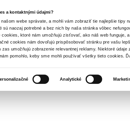
es a kontaktnými údajmi?
našom webe správate, a mohli vám zobraziť tie najlepšie tipy n
é sú naozaj potrebné a bez nich by naša stránka vôbec nefung
 cookies, ktoré nám umožňujú zisťovať, ako náš web funguje, a 
ačné cookies nám dovoľujú prispôsobovať stránku pre vašu lepši
zas umožňujú zobrazenie relevantnej reklamy. Niektoré údaje z
y nám pomohlo, keby sme mohli používať všetky tieto cookies. 
ersonalizačné
Analytické
Marketi