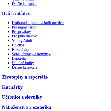
Ďalšie kategórie
Deti a mládež
Knihorad – poradca kníh pre deti
Pre najmenších
Pre prvákov
Pre pubertiakov
Young Adult
Beletria
Rozprávky
Sci-fi, fantasy a komiksy
Leporelá
Náučné knihy
Ďalšie kategórie
Životopisy a reportáže
Kuchárky
Učebnice a slovníky
Náboženstvo a ezoterika