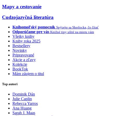
Mapy a cestovanie
Cudzojazyčná literatúra
Knihomoľský pomocník
Spýtajte sa Sherlocka, čo čítať
Odporúčame pre vás
Knižné tipy ušité na mieru vám
Všetky knihy
Knihy roka 2025
Bestsellery
Novinky
Pripravované
Akcie a zľavy
Kolekcie
BookTok
Mám záujem o titul
Top autori
Dominik Dán
Julie Caplin
Rebecca Yarros
Ana Huang
Sarah J. Maas