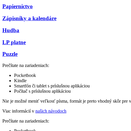
Papiernictvo
Zápisníky a kalendáre
Hudba
LP platne
Puzzle
Prečítate na zariadeniach:
Pocketbook
Kindle
Smartfón či tablet s príslušnou aplikáciou
Počítač s príslušnou aplikáciou
Nie je možné meniť veľkosť písma, formát je preto vhodný skôr pre 
Viac informácií v
našich návodoch
Prečítate na zariadeniach:
Pocketbook