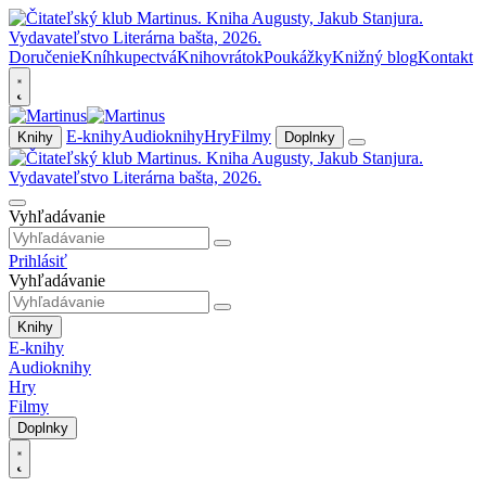
Doručenie
Kníhkupectvá
Knihovrátok
Poukážky
Knižný blog
Kontakt
E-knihy
Audioknihy
Hry
Filmy
Knihy
Doplnky
Vyhľadávanie
Prihlásiť
Vyhľadávanie
Knihy
E-knihy
Audioknihy
Hry
Filmy
Doplnky