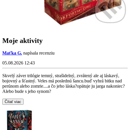
Moje aktivity
Maťka G.
napísala recenziu
05.08.2026 12:43
Skvelý záver trilógie temný, strašidelný, zvrátený ale aj láskavý,
bojovný a šťastný. Veles má poslednú šancu.buď vyhrá bitku nad
perúnom alebo zomrie....a čo jeho láska?opätuje ju jarga nakoniec?
Alebo bude s jeho synom?
Čítať viac