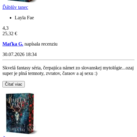
Ďáblův tanec
Layla Fae
4,3
25,32 €
Maťka G.
napísala recenziu
30.07.2026 18:34
Skvelá fantasy séria, čerpajúca námet zo slovanskej mytológie...ozaj
super je plná temnoty, zvratov, čaraov a aj sexu :)
Čítať viac