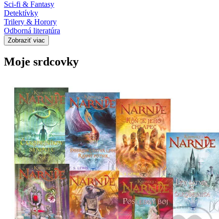
Sci-fi & Fantasy
Detektívky
Trilery & Horory
Odborná literatúra
Zobraziť viac
Moje srdcovky