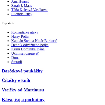
Ana Huang
Sarah J. Maas
Táňa Keleová Vasilková
Lucinda Riley
Top série
Romantické úteky
Harry Potter
Kapitán Stein a Notár Barbarič
Denník odvážneho bojka
Krimi Dominika Dána
Učím sa rozprávať
Duna
Smradi
Darčekové poukážky
Čítačky e-kníh
Vecičky od Martinusu
Káva, čaj a pochutiny