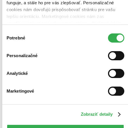
funguje, a stále ho pre vás zlepšovať. Personalizačné
cookies nám dovoľujú prispôsobovať stránku pre vašu
lepšiu orientáciu. Marketingové cookies nám zas
umožňujú zobrazenie relevantnej reklamy. Niektoré údaje
zdieľame aj s tretími stranami. Veľmi by nám pomohlo,
Výber
keby sme mohli používať všetky tieto cookies. Ďakujeme!
Potrebné
súhlasu
Personalizačné
Analytické
Marketingové
Zobraziť detaily