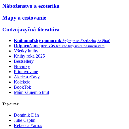
Náboženstvo a ezoterika
Mapy a cestovanie
Cudzojazyčná literatúra
Knihomoľský pomocník
Spýtajte sa Sherlocka, čo čítať
Odporúčame pre vás
Knižné tipy ušité na mieru vám
Všetky knihy
Knihy roka 2025
Bestsellery
Novinky
Pripravované
Akcie a zľavy
Kolekcie
BookTok
Mám záujem o titul
Top autori
Dominik Dán
Julie Caplin
Rebecca Yarros