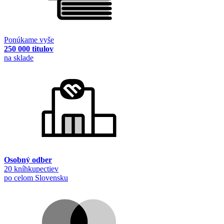
Ponúkame vyše
250 000 titulov
na sklade
Osobný odber
20 kníhkupectiev
po celom Slovensku