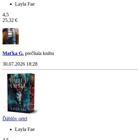
Layla Fae
4,5
25,32 €
Maťka G.
prečítala knihu
30.07.2026 18:28
Ďáblův ortel
Layla Fae
4,5