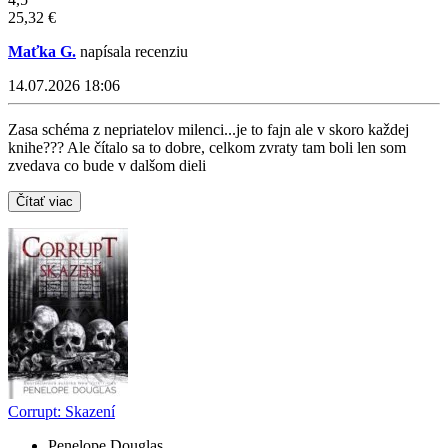
25,32 €
Maťka G.
napísala recenziu
14.07.2026 18:06
Zasa schéma z nepriatelov milenci...je to fajn ale v skoro každej
knihe??? Ale čítalo sa to dobre, celkom zvraty tam boli len som
zvedava co bude v dalšom dieli
Čítať viac
Corrupt: Skazení
Penelope Douglas