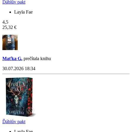
Ďáblův pakt
Layla Fae
4,5
25,32 €
Maťka G.
prečítala knihu
30.07.2026 18:34
Ďáblův pakt
Layla Fae