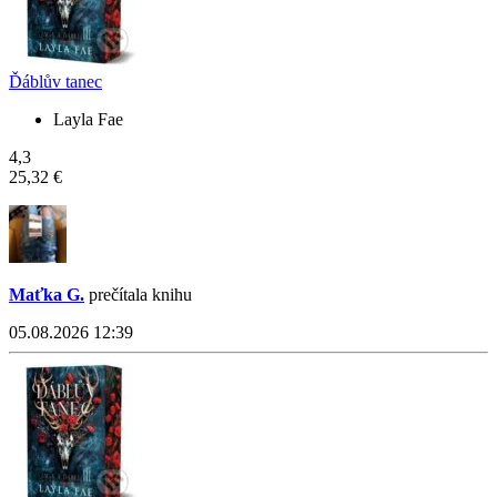
Ďáblův tanec
Layla Fae
4,3
25,32 €
Maťka G.
prečítala knihu
05.08.2026 12:39