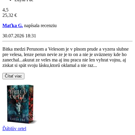
4,5
25,32 €
Maťka G.
napísala recenziu
30.07.2026 18:31
Bitka medzi Perunom a Velesom je v plnom prude a vyzera slubne
pre velesa, lenze perun nevie ze je to on a nie je uväzneny kde ho
zanechal...akurat ze veles ma aj inu pracu nie len vyhrat vojnu, aj
ziskat si spät svoju lásku,ktorú oklamal a nie raz...
Čítať viac
Ďáblův ortel