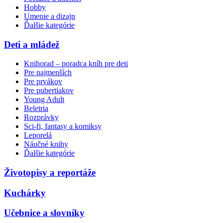
Hobby
Umenie a dizajn
Ďalšie kategórie
Deti a mládež
Knihorad – poradca kníh pre deti
Pre najmenších
Pre prvákov
Pre pubertiakov
Young Adult
Beletria
Rozprávky
Sci-fi, fantasy a komiksy
Leporelá
Náučné knihy
Ďalšie kategórie
Životopisy a reportáže
Kuchárky
Učebnice a slovníky