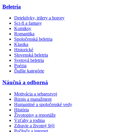
Beletria
Detektívky, trilery a horory
Sci-fi a fantasy
Komiksy
Romantika
Spoločenská beletria
Klasika
Historické
Slovenská beletria
Svetová beletria
Poézia
Ďalšie kategórie
Náučná a odborná
Motivácia a sebarozvoj
Biznis a manažment
Humanitné a spoločenské vedy
História
Životopisy a reportáže
Vzťahy a rodina
Zdravie a životný štýl
Počítače a internet