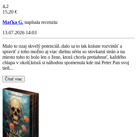
4,2
15,20 €
Maťka G.
napísala recenziu
13.07.2026 14:03
Malo to ozaj skvelý potenciál..dalo sa to tak krásne rozvinúť a
spraviť z toho možno aj viac dielnu sériu so stovkami strán a na
miesto toho to bolo len o žene, ktorá chcela pretiahnuť, každého
chlapa v okolí,ktorá si náhodou spomenula kde má Peter Pan svoj
tieň...
Čítať viac