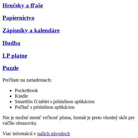
Hrnčeky a fľaše
Papiernictvo
Zápisníky a kalendáre
Hudba
LP platne
Puzzle
Prečítate na zariadeniach:
Pocketbook
Kindle
Smartfón či tablet s príslušnou aplikáciou
Počítač s príslušnou aplikáciou
Nie je možné meniť veľkosť písma, formát je preto vhodný skôr pre
väčšie obrazovky.
Viac informácií v
našich návodoch