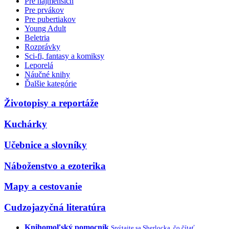
Pre najmenších
Pre prvákov
Pre pubertiakov
Young Adult
Beletria
Rozprávky
Sci-fi, fantasy a komiksy
Leporelá
Náučné knihy
Ďalšie kategórie
Životopisy a reportáže
Kuchárky
Učebnice a slovníky
Náboženstvo a ezoterika
Mapy a cestovanie
Cudzojazyčná literatúra
Knihomoľský pomocník
Spýtajte sa Sherlocka, čo čítať