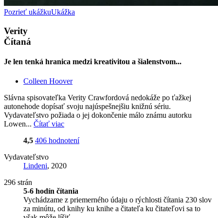
Pozrieť ukážku
Ukážka
Verity
Čítaná
Je len tenká hranica medzi kreativitou a šialenstvom...
Colleen Hoover
Slávna spisovateľka Verity Crawfordová nedokáže po ťažkej
autonehode dopísať svoju najúspešnejšiu knižnú sériu.
Vydavateľstvo požiada o jej dokončenie málo známu autorku
Lowen...
Čítať viac
4,5
406 hodnotení
Vydavateľstvo
Lindeni
, 2020
296 strán
5-6 hodín čítania
Vychádzame z priemerného údaju o rýchlosti čítania 230 slov
za minútu, od knihy ku knihe a čitateľa ku čitateľovi sa to
však môže líšiť.