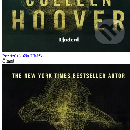
Pozrieť ukážku
Ukážka
Čítaná