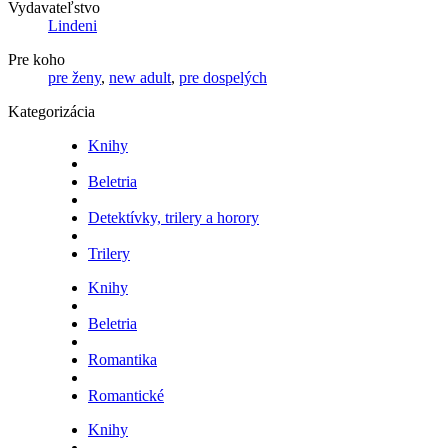
Vydavateľstvo
Lindeni
Pre koho
pre ženy
,
new adult
,
pre dospelých
Kategorizácia
Knihy
Beletria
Detektívky, trilery a horory
Trilery
Knihy
Beletria
Romantika
Romantické
Knihy