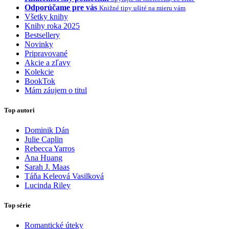
Odporúčame pre vás
Knižné tipy ušité na mieru vám
Všetky knihy
Knihy roka 2025
Bestsellery
Novinky
Pripravované
Akcie a zľavy
Kolekcie
BookTok
Mám záujem o titul
Top autori
Dominik Dán
Julie Caplin
Rebecca Yarros
Ana Huang
Sarah J. Maas
Táňa Keleová Vasilková
Lucinda Riley
Top série
Romantické úteky