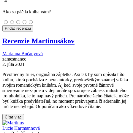
4
Ako sa páčila kniha vám?
Pridať recenziu
Recenzie Martinusákov
Marianna Bučányová
zamestnanec
2. júla 2021
Prvotriedny triler, originálna zápletka. Asi tak by som opísala túto
knihu, ktorá pochádza z pera autorky, predovšetkým známej vďaka
svojim romantickým knihám. Aj keď svoje prvotné žánrové
smerovanie nezaprie a v deji určite spozorujete záblesk milostného
trojuholníka, je to napínavý príbeh. Pre náročnejšieho čitateľa môže
byť knižka predvídateľná, no moment prekvapenia či adrenalín jej
určite nechýbajú. Odporúčam ako víkendové čítanie.
Čítať viac
Lucie Hartmannová