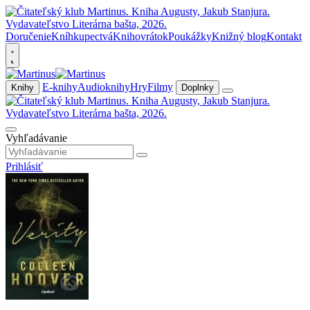
Doručenie
Kníhkupectvá
Knihovrátok
Poukážky
Knižný blog
Kontakt
E-knihy
Audioknihy
Hry
Filmy
Knihy
Doplnky
Vyhľadávanie
Prihlásiť