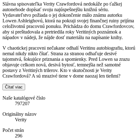
Slávna spisovateľka Verity Crawfordová nedokáže po ťažkej
autonehode dopísať svoju najúspešnejšiu knižnú sériu.
Vydavateľstvo požiada o jej dokončenie málo známu autorku
Lowen Ashleighovú, ktorá na pokraji svojej finančnej ruiny prijíma
celoživotnú pracovnú ponuku. Prichádza do domu Crawfordovcov,
aby si preštudovala a pretriedila roky Veritiných poznámok a
nápadov v nádeji, že nájde dosť materiálu na napísanie knihy.
V chaotickej pracovni nečakane odhalí Veritinu autobiografiu, ktorú
nemal nikdy nikto čítať. Strana za stranou odhaľuje desivé
tajomstvá, šokujúce priznania a spomienky. Pred Lowen sa zrazu
objavuje celkom nová, desivá bytosť, temnejšia než samotné
postavy z Veritiných trilerov. Kto v skutočnosti je Verity
Crawfordová? A sú mrazivé tiene v dome naozaj len tieňmi?
Čítať viac
Naše katalógové číslo
797207
Originálny názov
Verity
Počet strán
296