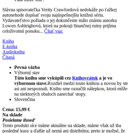
Slávna spisovateľka Verity Crawfordová nedokáže po ťažkej
autonehode dopísať svoju najúspešnejšiu knižnú sériu.
Vydavateľstvo požiada o jej dokončenie málo známu autorku
Lowen Ashleighovú, ktorá na pokraji finančnej ruiny prijíma
celoživotnú ponuku...
Čítať viac
Kniha
E-kniha
Audiokniha
Čítaná
Pevná väzba
Výborný stav
Túto knihu sme vykúpili cez
Knihovrátok
a je vo
výbornom stave.
Rozdiel medzi touto knihou a novou by ste
asi ani nespoznali. Knihu sme označili nálepkou, ktorá môže
na niektorých obaloch zanechať stopy.
Slovenčina
Cena:
15,99 €
Na sklade
Posielame ihneď
Tento produkt síce máme aktuálne na sklade, máme však už iba
posledné kusy a ďalšie už nemá ani distribútor, preto je možné, že