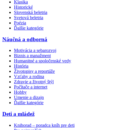
Klasika
Historické
Slovenská beletria
Svetová beletria
Poézia
Ďalšie kategórie
Náučná a odborná
Motivácia a sebarozvoj
Biznis a manažment
Humanitné a spoločenské vedy
História
Životopisy a reportáže
Vzťahy a rodina
Zdravie a životný štýl
Počítače a internet
Hobby
Umenie a dizajn
Ďalšie kategórie
Deti a mládež
Knihorad – poradca kníh pre deti