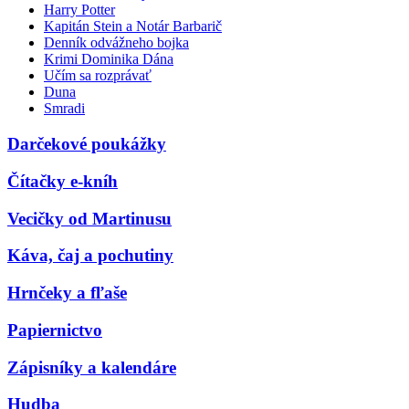
Harry Potter
Kapitán Stein a Notár Barbarič
Denník odvážneho bojka
Krimi Dominika Dána
Učím sa rozprávať
Duna
Smradi
Darčekové poukážky
Čítačky e-kníh
Vecičky od Martinusu
Káva, čaj a pochutiny
Hrnčeky a fľaše
Papiernictvo
Zápisníky a kalendáre
Hudba