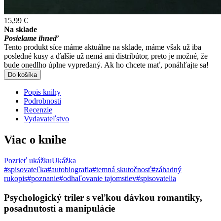
15,99 €
Na sklade
Posielame ihneď
Tento produkt síce máme aktuálne na sklade, máme však už iba
posledné kusy a ďalšie už nemá ani distribútor, preto je možné, že
bude onedlho úplne vypredaný. Ak ho chcete mať, ponáhľajte sa!
Do košíka
Popis knihy
Podrobnosti
Recenzie
Vydavateľstvo
Viac o knihe
Pozrieť ukážku
Ukážka
#spisovateľka
#autobiografia
#temná skutočnosť
#záhadný
rukopis
#poznanie
#odhaľovanie tajomstiev
#spisovatelia
Psychologický triler s veľkou dávkou romantiky,
posadnutosti a manipulácie