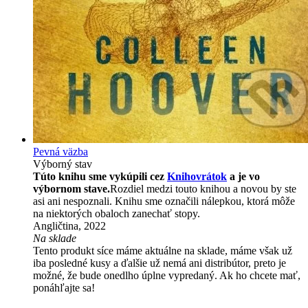
Pevná väzba
Výborný stav
Túto knihu sme vykúpili cez
Knihovrátok
a je vo
výbornom stave.
Rozdiel medzi touto knihou a novou by ste
asi ani nespoznali. Knihu sme označili nálepkou, ktorá môže
na niektorých obaloch zanechať stopy.
Angličtina, 2022
Na sklade
Tento produkt síce máme aktuálne na sklade, máme však už
iba posledné kusy a ďalšie už nemá ani distribútor, preto je
možné, že bude onedlho úplne vypredaný. Ak ho chcete mať,
ponáhľajte sa!