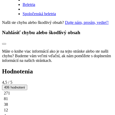
Beletria
Spoločenská beletria
Našli ste chybu alebo škodlivý obsah?
Dajte nám, prosím, vedieť!
Nahlásiť chybu alebo škodlivý obsah
Máte o knihe viac informácií ako je na tejto stránke alebo ste našli
chybu? Budeme vám veľmi vďační, ak nám pomôžete s doplnením
informácií na našich stránkach.
Hodnotenia
4,5
/ 5
406 hodnotení
271
81
38
12