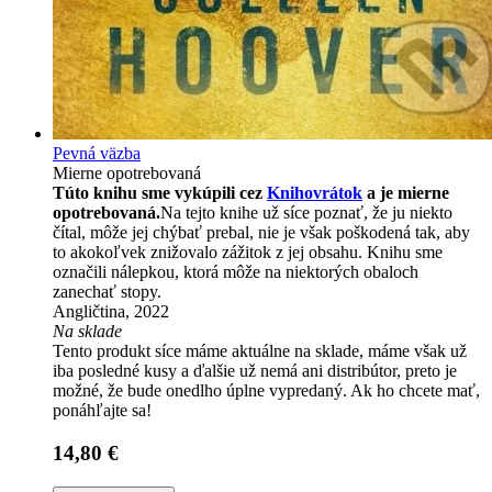
Pevná väzba
Mierne opotrebovaná
Túto knihu sme vykúpili cez
Knihovrátok
a je mierne
opotrebovaná.
Na tejto knihe už síce poznať, že ju niekto
čítal, môže jej chýbať prebal, nie je však poškodená tak, aby
to akokoľvek znižovalo zážitok z jej obsahu. Knihu sme
označili nálepkou, ktorá môže na niektorých obaloch
zanechať stopy.
Angličtina, 2022
Na sklade
Tento produkt síce máme aktuálne na sklade, máme však už
iba posledné kusy a ďalšie už nemá ani distribútor, preto je
možné, že bude onedlho úplne vypredaný. Ak ho chcete mať,
ponáhľajte sa!
14,80 €