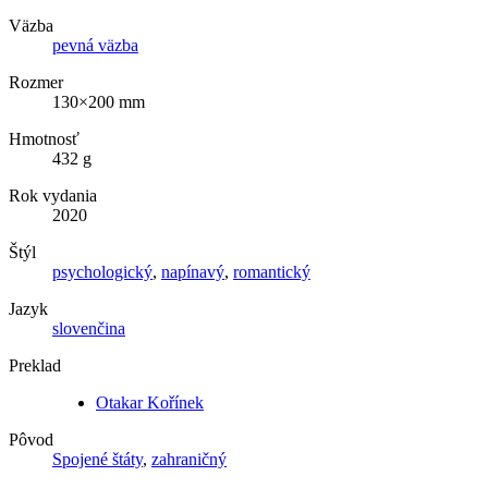
Väzba
pevná väzba
Rozmer
130×200 mm
Hmotnosť
432 g
Rok vydania
2020
Štýl
psychologický
,
napínavý
,
romantický
Jazyk
slovenčina
Preklad
Otakar Kořínek
Pôvod
Spojené štáty
,
zahraničný