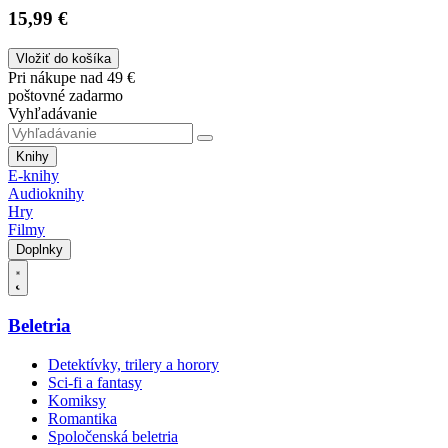
15,99 €
Vložiť do košíka
Pri nákupe nad 49 €
poštovné zadarmo
Vyhľadávanie
Knihy
E-knihy
Audioknihy
Hry
Filmy
Doplnky
Beletria
Detektívky, trilery a horory
Sci-fi a fantasy
Komiksy
Romantika
Spoločenská beletria