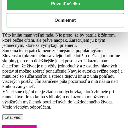
Moje aktivity
Povoliť všetko
Marianna Bučányová
napísala recenziu
Odmietnuť
27.08.2023 12:38
Túto knihu mám veľmi rada. Nie preto, že by patrila k žánrom,
ktoré bežne čítam, ale práve naopak. Zaraďujem ju k tým
jedinečným, ktoré sa vymykajú priemeru.
Samotná téma patrí k mene známejším a populárnejším na
Slovensku (okrem iného sa v tejto knihe totižto riešia aj minoritné
skupiny), no o to dôležitejšie je jej posolstvo. Ukazuje nám
čitateľom, že život je nie vždy jednoduchý a z osudov hlavných
postáv si možno zobrať ponaučenie.Navyše autorka svižne prepája
minulosť so súčasnosťou a strieda dejovú líniu z uhla pohľadu
viacerých postáv, čím zaručene púta pozornosť a núti nás sa nad
knihou zamyslieť.
Všetci sme cigáni nie je žiadna oddychovka, ktorú zhltnete pri
rannej káve. Je to kniha s hlbokým odkazom a množstvom
výstižných myšlienok použiteľných do každodenného života.
Vrelo všetkým odporúčam.
Čítať viac