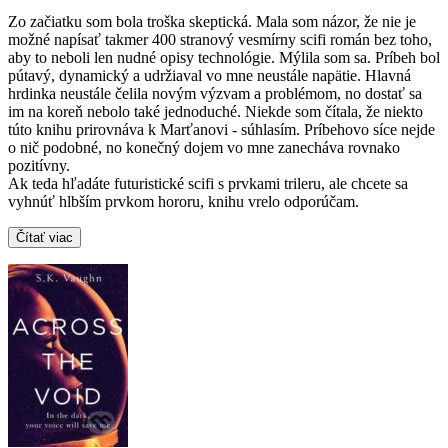
Zo začiatku som bola troška skeptická. Mala som názor, že nie je
možné napísať takmer 400 stranový vesmírny scifi román bez toho,
aby to neboli len nudné opisy technológie. Mýlila som sa. Príbeh bol
pútavý, dynamický a udržiaval vo mne neustále napätie. Hlavná
hrdinka neustále čelila novým výzvam a problémom, no dostať sa
im na koreň nebolo také jednoduché. Niekde som čítala, že niekto
túto knihu prirovnáva k Marťanovi - súhlasím. Príbehovo síce nejde
o nič podobné, no konečný dojem vo mne zanecháva rovnako
pozitívny.
Ak teda hľadáte futuristické scifi s prvkami trileru, ale chcete sa
vyhnúť hlbším prvkom hororu, knihu vrelo odporúčam.
Čítať viac