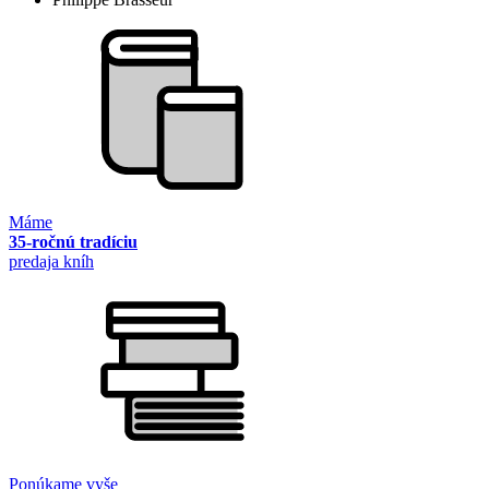
Máme
35-ročnú tradíciu
predaja kníh
Ponúkame vyše