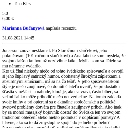
Tina Kirs
5,0
6,00 €
Marianna Bučányová
napísala recenziu
31.08.2021 14:45
Jonasson znova nesklamal. Po Storočnom starčekovi, jeho
pokračovaní (101 ročnom starčekovi) a Analfabetke som myslela, že
svojou ďalšou knihou už nezdvihne latku. Mýlila som sa. Dielo sa
mu náramne vydarilo.
Kto už čítal niekedy niečo od tohto švédskeho spisovateľa a osvojil
si jeho štipľavý satirický humor, obohatený širokými zápletkami a
absurdnými situáciami, má sa na čo tešiť. V jeho spisovateľskom
štýle je niečo zaujímavé, čo donúti čitateľa uveriť, že pri dostatku
šťastia v nešťastí a náhode, ktorá je, ako sa vraví, často blbec, sa
veľmi ľahko môže prihodiť niečo neuveriteľné. Na tomto zakladá
svoje knihy a pri opieraní sa o aktuálne spoločenské a politické
svetové problémy dotvára pre čitateľa zaujímavý príbeh. Ako inak
by sa mohol masajský bojovník dostať do Švédska len vo svojom
tradičnom oblečení alebo niekto podnikať v odplácaní pomsty? A
hlavne, ako sa to dá zmysluplne spojiť do jedného príbehu?
No nebudem viac prezrádzať, radšej odporúčam Pomsta je sladká,