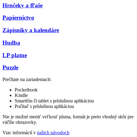
Hrnčeky a fľaše
Papiernictvo
Zápisníky a kalendáre
Hudba
LP platne
Puzzle
Prečítate na zariadeniach:
Pocketbook
Kindle
Smartfón či tablet s príslušnou aplikáciou
Počítač s príslušnou aplikáciou
Nie je možné meniť veľkosť písma, formát je preto vhodný skôr pre
väčšie obrazovky.
Viac informácií v
našich návodoch