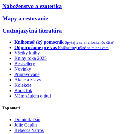
Náboženstvo a ezoterika
Mapy a cestovanie
Cudzojazyčná literatúra
Knihomoľský pomocník
Spýtajte sa Sherlocka, čo čítať
Odporúčame pre vás
Knižné tipy ušité na mieru vám
Všetky knihy
Knihy roka 2025
Bestsellery
Novinky
Pripravované
Akcie a zľavy
Kolekcie
BookTok
Mám záujem o titul
Top autori
Dominik Dán
Julie Caplin
Rebecca Yarros