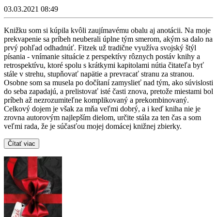
03.03.2021 08:49
Knižku som si kúpila kvôli zaujímavému obalu aj anotácii. Na moje
prekvapenie sa príbeh neuberali úplne tým smerom, akým sa dalo na
prvý pohľad odhadnúť. Fitzek už tradične využíva svojský štýl
písania - vnímanie situácie z perspektívy rôznych postáv knihy a
retrospektívu, ktoré spolu s krátkymi kapitolami nútia čitateľa byť
stále v strehu, stupňovať napätie a prevracať stranu za stranou.
Osobne som sa musela po dočítaní zamyslieť nad tým, ako súvislosti
do seba zapadajú, a prelistovať isté časti znova, pretože miestami bol
príbeh až nezrozumiteľne komplikovaný a prekombinovaný.
Celkový dojem je však za mňa veľmi dobrý, a i keď kniha nie je
zrovna autorovým najlepším dielom, určite stála za ten čas a som
veľmi rada, že je súčasťou mojej domácej knižnej zbierky.
Čítať viac