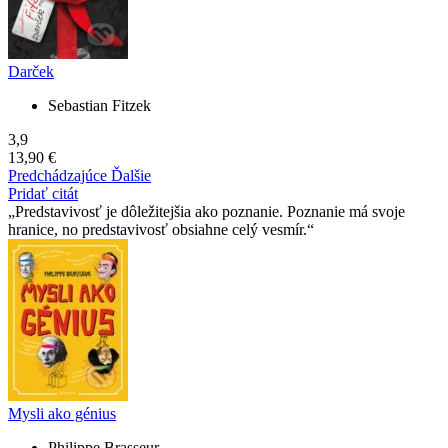
Darček
Sebastian Fitzek
3,9
13,90 €
Predchádzajúce
Ďalšie
Pridať citát
Predstavivosť je dôležitejšia ako poznanie. Poznanie má svoje
hranice, no predstavivosť obsiahne celý vesmír.
Mysli ako génius
Philippe Brasseur