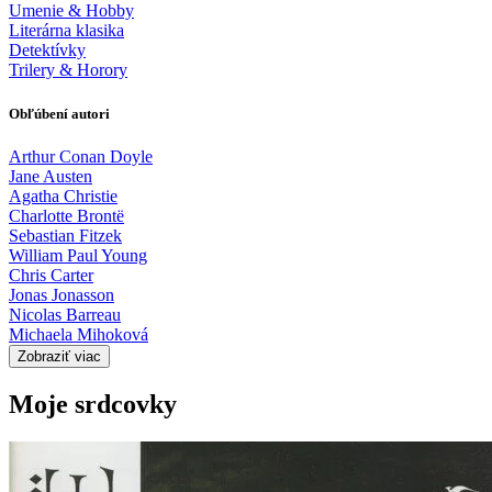
Umenie & Hobby
Literárna klasika
Detektívky
Trilery & Horory
Obľúbení autori
Arthur Conan Doyle
Jane Austen
Agatha Christie
Charlotte Brontë
Sebastian Fitzek
William Paul Young
Chris Carter
Jonas Jonasson
Nicolas Barreau
Michaela Mihoková
Zobraziť viac
Moje srdcovky