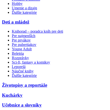
Hobby
Umenie a dizajn
Ďalšie kategórie
Deti a mládež
Knihorad – poradca kníh pre deti
Pre najmenších
Pre prvákov
Pre pubertiakov
Young Adult
Beletria
Rozprávky
Sci-fi, fantasy a komiksy
Leporelá
Náučné knihy
Ďalšie kategórie
Životopisy a reportáže
Kuchárky
Učebnice a slovníky