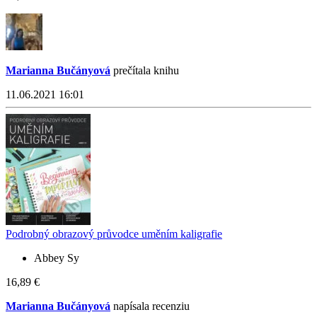
Marianna Bučányová
prečítala knihu
11.06.2021 16:01
Podrobný obrazový průvodce uměním kaligrafie
Abbey Sy
16,89 €
Marianna Bučányová
napísala recenziu