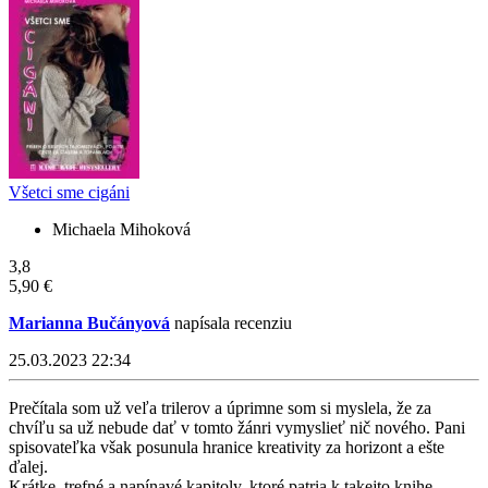
Všetci sme cigáni
Michaela Mihoková
3,8
5,90 €
Marianna Bučányová
napísala recenziu
25.03.2023 22:34
Prečítala som už veľa trilerov a úprimne som si myslela, že za
chvíľu sa už nebude dať v tomto žánri vymyslieť nič nového. Pani
spisovateľka však posunula hranice kreativity za horizont a ešte
ďalej.
Krátke, trefné a napínavé kapitoly, ktoré patria k takejto knihe