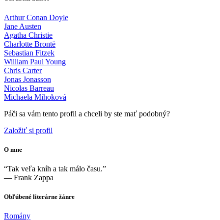
Arthur Conan Doyle
Jane Austen
Agatha Christie
Charlotte Brontë
Sebastian Fitzek
William Paul Young
Chris Carter
Jonas Jonasson
Nicolas Barreau
Michaela Mihoková
Páči sa vám tento profil a chceli by ste mať podobný?
Založiť si profil
O mne
“Tak veľa kníh a tak málo času.”
― Frank Zappa
Obľúbené literárne žánre
Romány