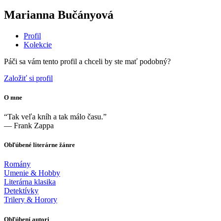
Marianna Bučányová
Profil
Kolekcie
Páči sa vám tento profil a chceli by ste mať podobný?
Založiť si profil
O mne
“Tak veľa kníh a tak málo času.”
― Frank Zappa
Obľúbené literárne žánre
Romány
Umenie & Hobby
Literárna klasika
Detektívky
Trilery & Horory
Obľúbení autori