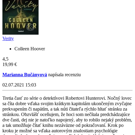
Verity
Colleen Hoover
4,5
19,99 €
Marianna Bučányová
napísala recenziu
02.07.2021 15:03
Tretia časť zo série o detektívovi Robertovi Hunterovi. Nočný lovec
sa číta dobre vďaka svojim krátkym kapitolám ukončeným zvyčajne
prekvapením či napätím, a tak núti čitateľa rýchlo hltať stránku za
stránkou. Obzvlášť oceňujem, že hoci som nečítala predchádzajúce
dve časti, dej nie je natoľko napojený, aby to robilo nejaký problém,
a tak umožňuje čítať knihu nezáväzne od pokračovaní. Krok po
kroku je možné sa vďaka autorovým znalostiam psychológie