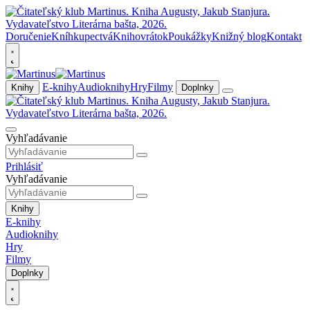
Doručenie
Kníhkupectvá
Knihovrátok
Poukážky
Knižný blog
Kontakt
E-knihy
Audioknihy
Hry
Filmy
Knihy
Doplnky
Vyhľadávanie
Prihlásiť
Vyhľadávanie
Knihy
E-knihy
Audioknihy
Hry
Filmy
Doplnky