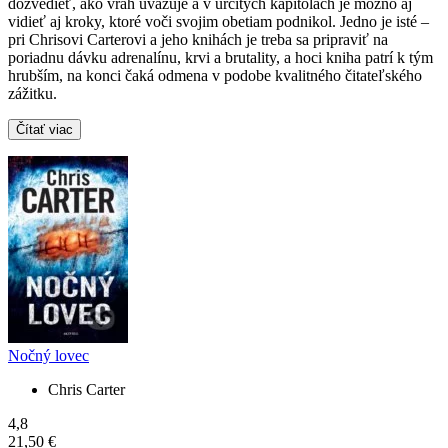
dozvedieť, ako vrah uvažuje a v určitých kapitolách je možno aj
vidieť aj kroky, ktoré voči svojim obetiam podnikol. Jedno je isté –
pri Chrisovi Carterovi a jeho knihách je treba sa pripraviť na
poriadnu dávku adrenalínu, krvi a brutality, a hoci kniha patrí k tým
hrubším, na konci čaká odmena v podobe kvalitného čitateľského
zážitku.
Čítať viac
Nočný lovec
Chris Carter
4,8
21,50 €