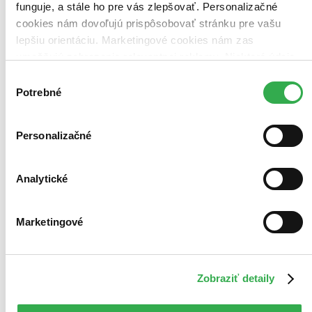
funguje, a stále ho pre vás zlepšovať. Personalizačné
cookies nám dovoľujú prispôsobovať stránku pre vašu
lepšiu orientáciu. Marketingové cookies nám zas
umožňujú zobrazenie relevantnej reklamy. Niektoré údaje
zdieľame aj s tretími stranami. Veľmi by nám pomohlo,
Výber
keby sme mohli používať všetky tieto cookies. Ďakujeme!
Potrebné
súhlasu
Moje čitateľské kolekcie
Personalizačné
Analytické
Marketingové
Krásky,
ktoré zvažujem
Zobraziť detaily
Predchádzajúce
Ďalšie