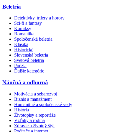
Beletria
Detektívky, trilery a horory
Sci-fi a fantasy
Komiksy
Romantika
Spoločenská beletria
Klasika
Historické
Slovenská beletria
Svetová beletria
Poézia
Ďalšie kategórie
Náučná a odborná
Motivácia a sebarozvoj
Biznis a manažment
Humanitné a spoločenské vedy
História
Životopisy a reportáže
Vzťahy a rodina
Zdravie a životný štýl
Počítače a internet