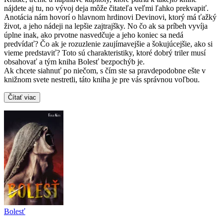
nájdete aj tu, no vývoj deja môže čitateľa veľmi ľahko prekvapiť.
Anotácia nám hovorí o hlavnom hrdinovi Devinovi, ktorý má ťažký
život, a jeho nádeji na lepšie zajtrajšky. No čo ak sa príbeh vyvíja
úplne inak, ako prvotne nasvedčuje a jeho koniec sa nedá
predvídať? Čo ak je rozuzlenie zaujímavejšie a šokujúcejšie, ako si
vieme predstaviť? Toto sú charakteristiky, ktoré dobrý triler musí
obsahovať a tým kniha Bolesť bezpochýb je.
Ak chcete siahnuť po niečom, s čím ste sa pravdepodobne ešte v
knižnom svete nestretli, táto kniha je pre vás správnou voľbou.
Čítať viac
Bolesť