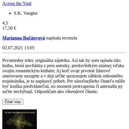
Across the Void
S.K. Vaughn
4,5
17,50 €
Marianna Bučányová
napísala recenziu
02.07.2021 15:05
Prvotriedny triler, originálna zápletka. Asi tak by som opísala túto
knihu, ktorá pochádza z pera autorky, predovšetkým známej vďaka
svojim romantickým knihám. Aj keď svoje prvotné žánrové
smerovanie nezaprie a v deji určite spozorujete záblesk milostného
trojuholníka, je to napínavý príbeh. Pre náročnejšieho čitateľa môže
byť knižka predvídateľná, no moment prekvapenia či adrenalín jej
určite nechýbajú. Odporúčam ako víkendové čítanie.
Čítať viac