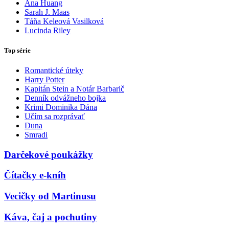
Ana Huang
Sarah J. Maas
Táňa Keleová Vasilková
Lucinda Riley
Top série
Romantické úteky
Harry Potter
Kapitán Stein a Notár Barbarič
Denník odvážneho bojka
Krimi Dominika Dána
Učím sa rozprávať
Duna
Smradi
Darčekové poukážky
Čítačky e-kníh
Vecičky od Martinusu
Káva, čaj a pochutiny