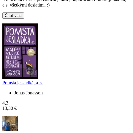
a.s. všetkými desiatimi. :)
Čítať viac
Pomsta je sladká, a. s.
Jonas Jonasson
4,3
13,30 €