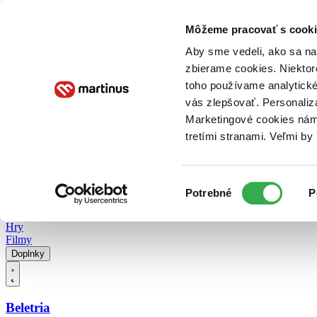
Doručenie
Kníhkupectvá
Knihovrátok
Poukážky
Knižný blog
Kontakt
Môžeme pracovať s cooki
Aby sme vedeli, ako sa na 
zbierame cookies. Niektor
E-knihy
Audioknihy
Hry
Filmy
Knihy
Doplnky
toho používame analytické
vás zlepšovať. Personaliz
Vyhľadávanie
Marketingové cookies nám 
tretími stranami. Veľmi b
Prihlásiť
Vyhľadávanie
Výber
Knihy
Potrebné
P
súhlasu
E-knihy
Audioknihy
Hry
Filmy
Doplnky
Beletria