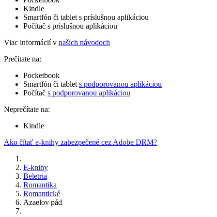
Kindle
Smartfón či tablet s príslušnou aplikáciou
Počítač s príslušnou aplikáciou
Viac informácií v
našich návodoch
Prečítate na:
Pocketbook
Smartfón či tablet
s podporovanou aplikáciou
Počítač
s podporovanou aplikáciou
Neprečítate na:
Kindle
Ako čítať e-knihy zabezpečené cez Adobe DRM?
E-knihy
Beletria
Romantika
Romantické
Azaelov pád