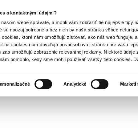
es a kontaktnými údajmi?
našom webe správate, a mohli vám zobraziť tie najlepšie tipy n
é sú naozaj potrebné a bez nich by naša stránka vôbec nefung
 cookies, ktoré nám umožňujú zisťovať, ako náš web funguje, a 
ačné cookies nám dovoľujú prispôsobovať stránku pre vašu lepši
zas umožňujú zobrazenie relevantnej reklamy. Niektoré údaje z
y nám pomohlo, keby sme mohli používať všetky tieto cookies. 
ersonalizačné
Analytické
Marketi