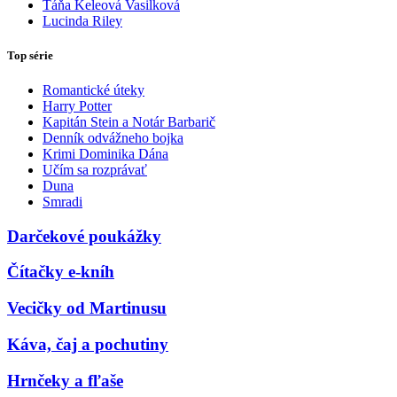
Táňa Keleová Vasilková
Lucinda Riley
Top série
Romantické úteky
Harry Potter
Kapitán Stein a Notár Barbarič
Denník odvážneho bojka
Krimi Dominika Dána
Učím sa rozprávať
Duna
Smradi
Darčekové poukážky
Čítačky e-kníh
Vecičky od Martinusu
Káva, čaj a pochutiny
Hrnčeky a fľaše