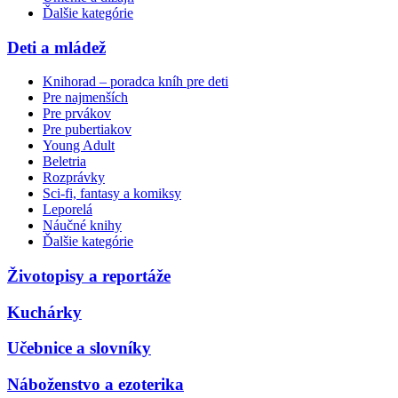
Ďalšie kategórie
Deti a mládež
Knihorad – poradca kníh pre deti
Pre najmenších
Pre prvákov
Pre pubertiakov
Young Adult
Beletria
Rozprávky
Sci-fi, fantasy a komiksy
Leporelá
Náučné knihy
Ďalšie kategórie
Životopisy a reportáže
Kuchárky
Učebnice a slovníky
Náboženstvo a ezoterika