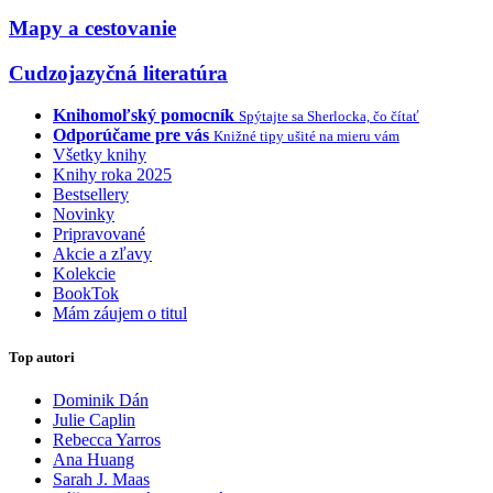
Mapy a cestovanie
Cudzojazyčná literatúra
Knihomoľský pomocník
Spýtajte sa Sherlocka, čo čítať
Odporúčame pre vás
Knižné tipy ušité na mieru vám
Všetky knihy
Knihy roka 2025
Bestsellery
Novinky
Pripravované
Akcie a zľavy
Kolekcie
BookTok
Mám záujem o titul
Top autori
Dominik Dán
Julie Caplin
Rebecca Yarros
Ana Huang
Sarah J. Maas