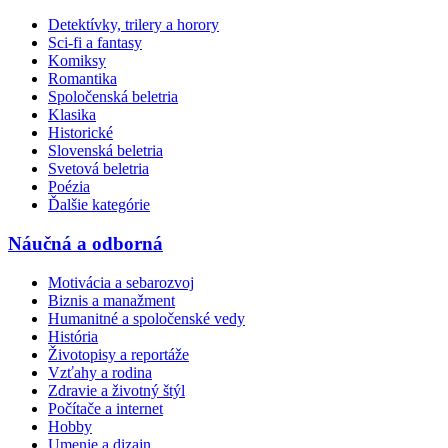
Detektívky, trilery a horory
Sci-fi a fantasy
Komiksy
Romantika
Spoločenská beletria
Klasika
Historické
Slovenská beletria
Svetová beletria
Poézia
Ďalšie kategórie
Náučná a odborná
Motivácia a sebarozvoj
Biznis a manažment
Humanitné a spoločenské vedy
História
Životopisy a reportáže
Vzťahy a rodina
Zdravie a životný štýl
Počítače a internet
Hobby
Umenie a dizajn