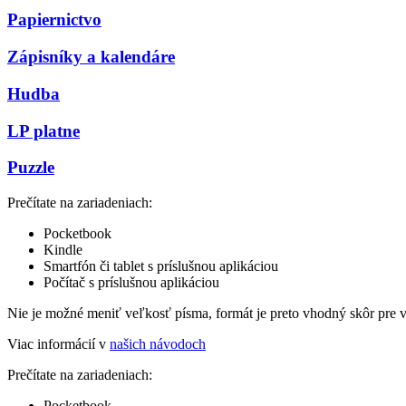
Papiernictvo
Zápisníky a kalendáre
Hudba
LP platne
Puzzle
Prečítate na zariadeniach:
Pocketbook
Kindle
Smartfón či tablet s príslušnou aplikáciou
Počítač s príslušnou aplikáciou
Nie je možné meniť veľkosť písma, formát je preto vhodný skôr pre 
Viac informácií v
našich návodoch
Prečítate na zariadeniach:
Pocketbook