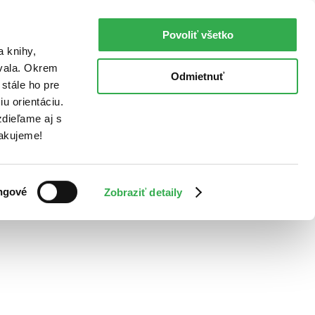
Povoliť všetko
a knihy,
ovala. Okrem
Odmietnuť
stále ho pre
u orientáciu.
dieľame aj s
Ďakujeme!
ngové
Zobraziť detaily