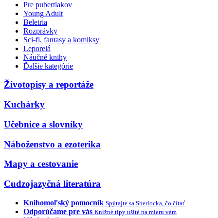
Pre pubertiakov
Young Adult
Beletria
Rozprávky
Sci-fi, fantasy a komiksy
Leporelá
Náučné knihy
Ďalšie kategórie
Životopisy a reportáže
Kuchárky
Učebnice a slovníky
Náboženstvo a ezoterika
Mapy a cestovanie
Cudzojazyčná literatúra
Knihomoľský pomocník
Spýtajte sa Sherlocka, čo čítať
Odporúčame pre vás
Knižné tipy ušité na mieru vám