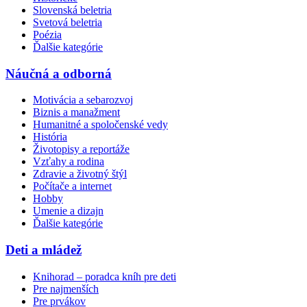
Slovenská beletria
Svetová beletria
Poézia
Ďalšie kategórie
Náučná a odborná
Motivácia a sebarozvoj
Biznis a manažment
Humanitné a spoločenské vedy
História
Životopisy a reportáže
Vzťahy a rodina
Zdravie a životný štýl
Počítače a internet
Hobby
Umenie a dizajn
Ďalšie kategórie
Deti a mládež
Knihorad – poradca kníh pre deti
Pre najmenších
Pre prvákov