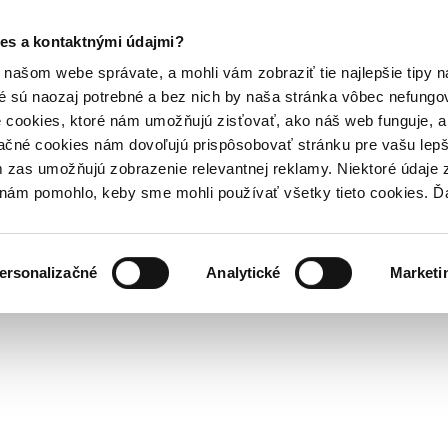
es a kontaktnými údajmi?
našom webe správate, a mohli vám zobraziť tie najlepšie tipy n
é sú naozaj potrebné a bez nich by naša stránka vôbec nefung
 cookies, ktoré nám umožňujú zisťovať, ako náš web funguje, a 
ačné cookies nám dovoľujú prispôsobovať stránku pre vašu lepši
zas umožňujú zobrazenie relevantnej reklamy. Niektoré údaje z
y nám pomohlo, keby sme mohli používať všetky tieto cookies. 
ersonalizačné
Analytické
Marketi