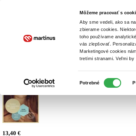
Doručenie
Kníhkupectvá
Knihovrátok
Poukážky
Knižný blog
Kontakt
Môžeme pracovať s cooki
Aby sme vedeli, ako sa na 
zbierame cookies. Niektor
E-knihy
Audioknihy
Hry
Filmy
Knihy
Doplnky
toho používame analytické
vás zlepšovať. Personaliz
Vyhľadávanie
Marketingové cookies nám 
tretími stranami. Veľmi b
Prihlásiť
Výber
Potrebné
P
súhlasu
13,40 €