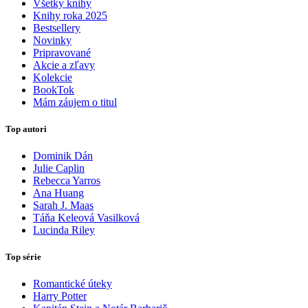
Všetky knihy
Knihy roka 2025
Bestsellery
Novinky
Pripravované
Akcie a zľavy
Kolekcie
BookTok
Mám záujem o titul
Top autori
Dominik Dán
Julie Caplin
Rebecca Yarros
Ana Huang
Sarah J. Maas
Táňa Keleová Vasilková
Lucinda Riley
Top série
Romantické úteky
Harry Potter