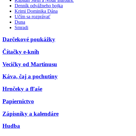
Kapitán Stein a Notár Barbarič
Denník odvážneho bojka
Krimi Dominika Dána
Učím sa rozprávať
Duna
Smradi
Darčekové poukážky
Čítačky e-kníh
Vecičky od Martinusu
Káva, čaj a pochutiny
Hrnčeky a fľaše
Papiernictvo
Zápisníky a kalendáre
Hudba