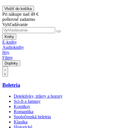
Vložiť do košíka
Pri nákupe nad 49 €
poštovné zadarmo
Vyhľadávanie
Knihy
E-knihy
Audioknihy
Hry
Filmy
Doplnky
Beletria
Detektívky, trilery a horory
Sci-fi a fantasy
Komiksy
Romantika
Spoločenská beletria
Klasika
Historické