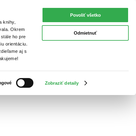
Povoliť všetko
a knihy,
ovala. Okrem
Odmietnuť
stále ho pre
u orientáciu.
dieľame aj s
Ďakujeme!
ngové
Zobraziť detaily