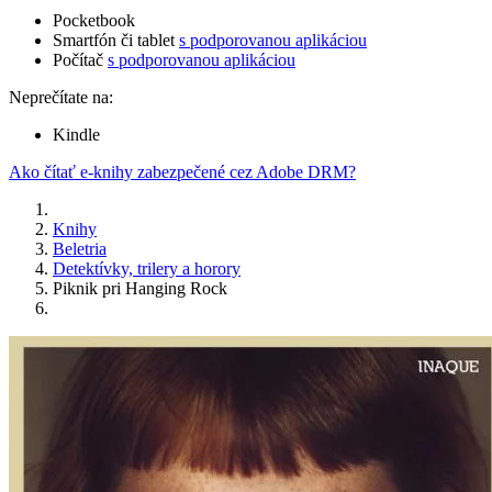
Pocketbook
Smartfón či tablet
s podporovanou aplikáciou
Počítač
s podporovanou aplikáciou
Neprečítate na:
Kindle
Ako čítať e-knihy zabezpečené cez Adobe DRM?
Knihy
Beletria
Detektívky, trilery a horory
Piknik pri Hanging Rock