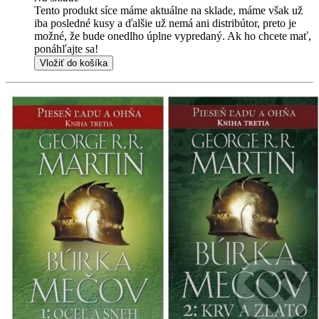
Tento produkt síce máme aktuálne na sklade, máme však už
iba posledné kusy a ďalšie už nemá ani distribútor, preto je
možné, že bude onedlho úplne vypredaný. Ak ho chcete mať,
ponáhľajte sa!
Vložiť do košíka