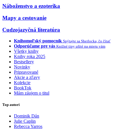
Náboženstvo a ezoterika
Mapy a cestovanie
Cudzojazyčná literatúra
Knihomoľský pomocník
Spýtajte sa Sherlocka, čo čítať
Odporúčame pre vás
Knižné tipy ušité na mieru vám
Všetky knihy
Knihy roka 2025
Bestsellery
Novinky
Pripravované
Akcie a zľavy
Kolekcie
BookTok
Mám záujem o titul
Top autori
Dominik Dán
Julie Caplin
Rebecca Yarros