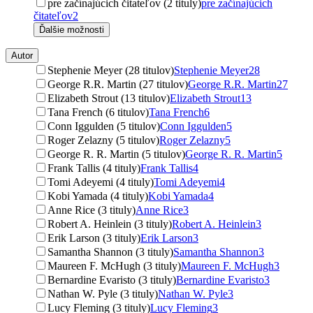
pre začínajúcich čitateľov (2 tituly)
pre začínajúcich
čitateľov
2
Ďalšie možnosti
Autor
Stephenie Meyer (28 titulov)
Stephenie Meyer
28
George R.R. Martin (27 titulov)
George R.R. Martin
27
Elizabeth Strout (13 titulov)
Elizabeth Strout
13
Tana French (6 titulov)
Tana French
6
Conn Iggulden (5 titulov)
Conn Iggulden
5
Roger Zelazny (5 titulov)
Roger Zelazny
5
George R. R. Martin (5 titulov)
George R. R. Martin
5
Frank Tallis (4 tituly)
Frank Tallis
4
Tomi Adeyemi (4 tituly)
Tomi Adeyemi
4
Kobi Yamada (4 tituly)
Kobi Yamada
4
Anne Rice (3 tituly)
Anne Rice
3
Robert A. Heinlein (3 tituly)
Robert A. Heinlein
3
Erik Larson (3 tituly)
Erik Larson
3
Samantha Shannon (3 tituly)
Samantha Shannon
3
Maureen F. McHugh (3 tituly)
Maureen F. McHugh
3
Bernardine Evaristo (3 tituly)
Bernardine Evaristo
3
Nathan W. Pyle (3 tituly)
Nathan W. Pyle
3
Lucy Fleming (3 tituly)
Lucy Fleming
3