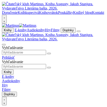
Doručenie
Kníhkupectvá
Knihovrátok
Poukážky
Knižný blog
Kontakt
E-knihy
Audioknihy
Hry
Filmy
Knihy
Doplnky
Vyhľadávanie
Prihlásiť
Vyhľadávanie
Knihy
E-knihy
Audioknihy
Hry
Filmy
Doplnky