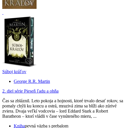
Súboj kráľov
George R.R. Martin
2. diel série
Pieseň ľadu a ohňa
Čas sa zbláznil. Leto pokoja a hojnosti, ktoré trvalo desať rokov, sa
pomaly chýli ku koncu a ostrá, mrazivá zima sa blíži ako zúrivé
zviera. Dvaja veľkí vodcovia – lord Eddard Stark a Robert
Baratheon – ktorí vládli v čase vynúteného mieru, ...
Kniha
pevná väzba s prebalom