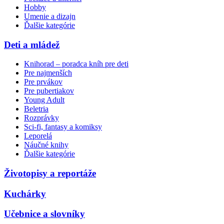
Hobby
Umenie a dizajn
Ďalšie kategórie
Deti a mládež
Knihorad – poradca kníh pre deti
Pre najmenších
Pre prvákov
Pre pubertiakov
Young Adult
Beletria
Rozprávky
Sci-fi, fantasy a komiksy
Leporelá
Náučné knihy
Ďalšie kategórie
Životopisy a reportáže
Kuchárky
Učebnice a slovníky