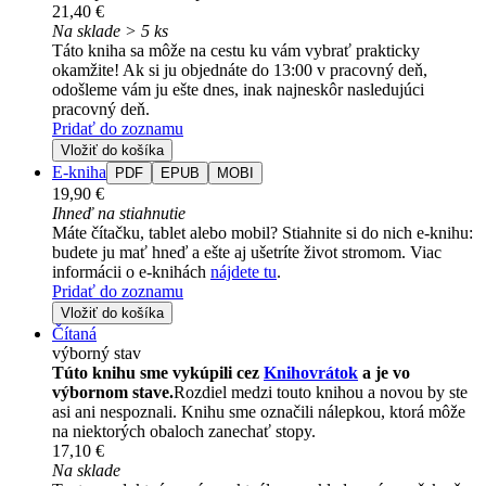
21,40 €
Na sklade > 5 ks
Táto kniha sa môže na cestu ku vám vybrať prakticky
okamžite! Ak si ju objednáte do 13:00 v pracovný deň,
odošleme vám ju ešte dnes, inak najneskôr nasledujúci
pracovný deň.
Pridať do zoznamu
Vložiť do košíka
E-kniha
PDF
EPUB
MOBI
19,90 €
Ihneď na stiahnutie
Máte čítačku, tablet alebo mobil? Stiahnite si do nich e-knihu:
budete ju mať hneď a ešte aj ušetríte život stromom. Viac
informácii o e-knihách
nájdete tu
.
Pridať do zoznamu
Vložiť do košíka
Čítaná
výborný stav
Túto knihu sme vykúpili cez
Knihovrátok
a je vo
výbornom stave.
Rozdiel medzi touto knihou a novou by ste
asi ani nespoznali. Knihu sme označili nálepkou, ktorá môže
na niektorých obaloch zanechať stopy.
17,10 €
Na sklade