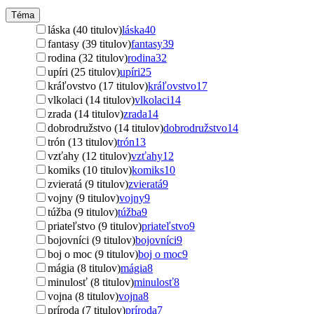
Téma
láska (40 titulov)
láska
40
fantasy (39 titulov)
fantasy
39
rodina (32 titulov)
rodina
32
upíri (25 titulov)
upíri
25
kráľovstvo (17 titulov)
kráľovstvo
17
vlkolaci (14 titulov)
vlkolaci
14
zrada (14 titulov)
zrada
14
dobrodružstvo (14 titulov)
dobrodružstvo
14
trón (13 titulov)
trón
13
vzťahy (12 titulov)
vzťahy
12
komiks (10 titulov)
komiks
10
zvieratá (9 titulov)
zvieratá
9
vojny (9 titulov)
vojny
9
túžba (9 titulov)
túžba
9
priateľstvo (9 titulov)
priateľstvo
9
bojovníci (9 titulov)
bojovníci
9
boj o moc (9 titulov)
boj o moc
9
mágia (8 titulov)
mágia
8
minulosť (8 titulov)
minulosť
8
vojna (8 titulov)
vojna
8
príroda (7 titulov)
príroda
7