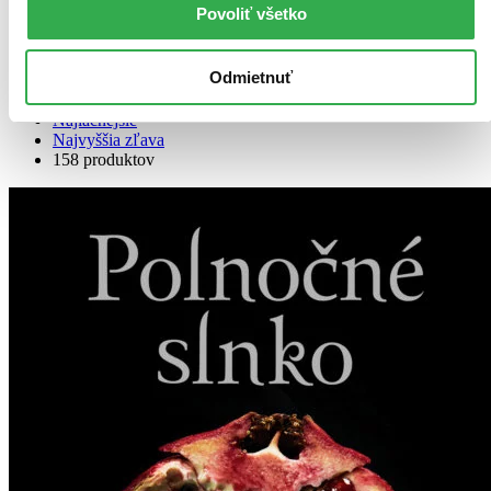
Povoliť všetko
Bestsellery
Top hodnotené
Odmietnuť
Novinky
Najdrahšie
Najlacnejšie
Najvyššia zľava
158 produktov