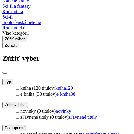
Náučné knihy
Sci-fi a fantasy
Romantika
Sci-fi
Spoločenská beletria
Romantické
Viac kategórií
Zúžiť výber
Zoradiť
Zúžiť výber
Typ
kniha (120 titulov)
kniha
120
e-kniha (38 titulov)
e-kniha
38
Zobraziť iba
novinky (0 titulov)
novinky
zľavnené tituly (0 titulov)
zľavnené tituly
Dostupnosť