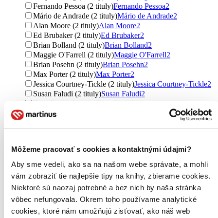
Fernando Pessoa (2 tituly)
Fernando Pessoa
2
Mário de Andrade (2 tituly)
Mário de Andrade
2
Alan Moore (2 tituly)
Alan Moore
2
Ed Brubaker (2 tituly)
Ed Brubaker
2
Brian Bolland (2 tituly)
Brian Bolland
2
Maggie O'Farrell (2 tituly)
Maggie O'Farrell
2
Brian Posehn (2 tituly)
Brian Posehn
2
Max Porter (2 tituly)
Max Porter
2
Jessica Courtney-Tickle (2 tituly)
Jessica Courtney-Tickle
2
Susan Faludi (2 tituly)
Susan Faludi
2
Tom Gauld (2 tituly)
Tom Gauld
2
Ďalšie možnosti
Vydavateľstvo
Tatran (99 titulov)
Tatran
99
Môžeme pracovať s cookies a kontaktnými údajmi?
Inaque (34 titulov)
Inaque
34
Stonožka (10 titulov)
Stonožka
10
Aby sme vedeli, ako sa na našom webe správate, a mohli
Slovart, Crew (4 tituly)
Slovart, Crew
4
vám zobraziť tie najlepšie tipy na knihy, zbierame cookies.
mamaš (3 tituly)
mamaš
3
Niektoré sú naozaj potrebné a bez nich by naša stránka
Zelený kocúr (2 tituly)
Zelený kocúr
2
vôbec nefungovala. Okrem toho používame analytické
Portugalský inštitút (2 tituly)
Portugalský inštitút
2
BRAK (2 tituly)
BRAK
2
cookies, ktoré nám umožňujú zisťovať, ako náš web