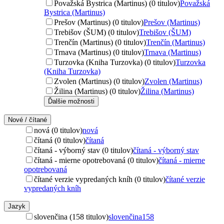
Považská Bystrica (Martinus) (0 titulov)
Považská
Bystrica (Martinus)
Prešov (Martinus) (0 titulov)
Prešov (Martinus)
Trebišov (ŠUM) (0 titulov)
Trebišov (ŠUM)
Trenčín (Martinus) (0 titulov)
Trenčín (Martinus)
Trnava (Martinus) (0 titulov)
Trnava (Martinus)
Turzovka (Kniha Turzovka) (0 titulov)
Turzovka
(Kniha Turzovka)
Zvolen (Martinus) (0 titulov)
Zvolen (Martinus)
Žilina (Martinus) (0 titulov)
Žilina (Martinus)
Ďalšie možnosti
Nové / čítané
nová (0 titulov)
nová
čítaná (0 titulov)
čítaná
čítaná - výborný stav (0 titulov)
čítaná - výborný stav
čítaná - mierne opotrebovaná (0 titulov)
čítaná - mierne
opotrebovaná
čítané verzie vypredaných kníh (0 titulov)
čítané verzie
vypredaných kníh
Jazyk
slovenčina (158 titulov)
slovenčina
158