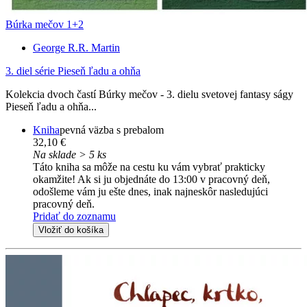
Búrka mečov 1+2
George R.R. Martin
3. diel série
Pieseň ľadu a ohňa
Kolekcia dvoch častí Búrky mečov - 3. dielu svetovej fantasy ságy
Pieseň ľadu a ohňa...
Kniha
pevná väzba s prebalom
32,10 €
Na sklade > 5 ks
Táto kniha sa môže na cestu ku vám vybrať prakticky
okamžite! Ak si ju objednáte do 13:00 v pracovný deň,
odošleme vám ju ešte dnes, inak najneskôr nasledujúci
pracovný deň.
Pridať do zoznamu
Vložiť do košíka