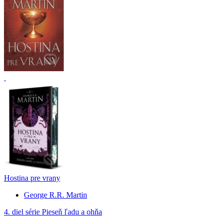
Hostina pre vrany
George R.R. Martin
4. diel série
Pieseň ľadu a ohňa