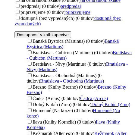
na centrálnom sklade (0 titulov)
na centrálnom sklade
predpredaj (0 titulov)
predpredaj
pripravujeme (0 titulov)
pripravujeme
dostupná (bez vypredaných) (0 titulov)
dostupná (bez
vypredaných)
Dostupnosť v kníhkupectve
Banská Bystrica (Martinus) (0 titulov)
Banská
Bystrica (Martinus)
Bratislava - Cubicon (Martinus) (0 titulov)
Bratislava
- Cubicon (Martinus)
Bratislava - Nivy (Martinus) (0 titulov)
Bratislava -
Nivy (Martinus)
Bratislava - Obchodná (Martinus) (0
titulov)
Bratislava - Obchodná (Martinus)
Brezno (Knihy Brezno) (0 titulov)
Brezno (Knihy
Brezno)
Čadca (Arcus) (0 titulov)
Čadca (Arcus)
Dolný Kubín (Zrno) (0 titulov)
Dolný Kubín (Zrno)
Humenné (Na korze) (0 titulov)
Humenné (Na
korze)
Ilava (Knihy Kornélia) (0 titulov)
Ilava (Knihy
Kornélia)
Kežmarok (Alter ego) (0 titulov)
Kežmarok (Alter