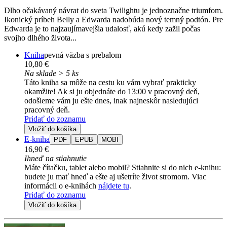
Dlho očakávaný návrat do sveta Twilightu je jednoznačne triumfom.
Ikonický príbeh Belly a Edwarda nadobúda nový temný podtón. Pre
Edwarda je to najzaujímavejšia udalosť, akú kedy zažil počas
svojho dlhého života...
Kniha
pevná väzba s prebalom
10,80 €
Na sklade > 5 ks
Táto kniha sa môže na cestu ku vám vybrať prakticky
okamžite! Ak si ju objednáte do 13:00 v pracovný deň,
odošleme vám ju ešte dnes, inak najneskôr nasledujúci
pracovný deň.
Pridať do zoznamu
Vložiť do košíka
E-kniha
PDF
EPUB
MOBI
16,90 €
Ihneď na stiahnutie
Máte čítačku, tablet alebo mobil? Stiahnite si do nich e-knihu:
budete ju mať hneď a ešte aj ušetríte život stromom. Viac
informácii o e-knihách
nájdete tu
.
Pridať do zoznamu
Vložiť do košíka