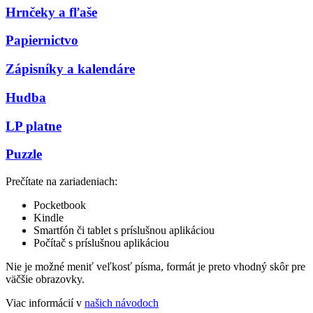
Hrnčeky a fľaše
Papiernictvo
Zápisníky a kalendáre
Hudba
LP platne
Puzzle
Prečítate na zariadeniach:
Pocketbook
Kindle
Smartfón či tablet s príslušnou aplikáciou
Počítač s príslušnou aplikáciou
Nie je možné meniť veľkosť písma, formát je preto vhodný skôr pre
väčšie obrazovky.
Viac informácií v
našich návodoch