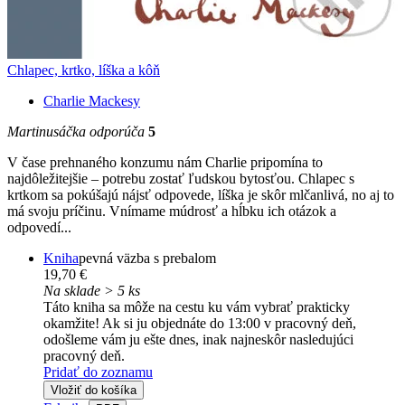
Chlapec, krtko, líška a kôň
Charlie Mackesy
Martinusáčka odporúča
5
V čase prehnaného konzumu nám Charlie pripomína to
najdôležitejšie – potrebu zostať ľudskou bytosťou. Chlapec s
krtkom sa pokúšajú nájsť odpovede, líška je skôr mlčanlivá, no aj to
má svoju príčinu. Vnímame múdrosť a hĺbku ich otázok a
odpovedí...
Kniha
pevná väzba s prebalom
19,70 €
Na sklade > 5 ks
Táto kniha sa môže na cestu ku vám vybrať prakticky
okamžite! Ak si ju objednáte do 13:00 v pracovný deň,
odošleme vám ju ešte dnes, inak najneskôr nasledujúci
pracovný deň.
Pridať do zoznamu
Vložiť do košíka