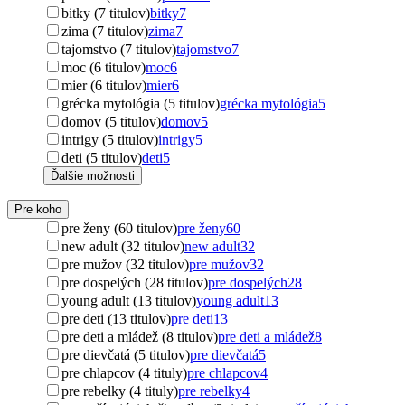
bitky (7 titulov)
bitky
7
zima (7 titulov)
zima
7
tajomstvo (7 titulov)
tajomstvo
7
moc (6 titulov)
moc
6
mier (6 titulov)
mier
6
grécka mytológia (5 titulov)
grécka mytológia
5
domov (5 titulov)
domov
5
intrigy (5 titulov)
intrigy
5
deti (5 titulov)
deti
5
Ďalšie možnosti
Pre koho
pre ženy (60 titulov)
pre ženy
60
new adult (32 titulov)
new adult
32
pre mužov (32 titulov)
pre mužov
32
pre dospelých (28 titulov)
pre dospelých
28
young adult (13 titulov)
young adult
13
pre deti (13 titulov)
pre deti
13
pre deti a mládež (8 titulov)
pre deti a mládež
8
pre dievčatá (5 titulov)
pre dievčatá
5
pre chlapcov (4 tituly)
pre chlapcov
4
pre rebelky (4 tituly)
pre rebelky
4