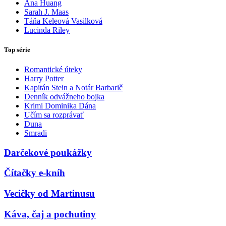
Ana Huang
Sarah J. Maas
Táňa Keleová Vasilková
Lucinda Riley
Top série
Romantické úteky
Harry Potter
Kapitán Stein a Notár Barbarič
Denník odvážneho bojka
Krimi Dominika Dána
Učím sa rozprávať
Duna
Smradi
Darčekové poukážky
Čítačky e-kníh
Vecičky od Martinusu
Káva, čaj a pochutiny