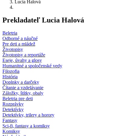
Lucia Halová
Prekladateľ Lucia Halová
Beletria
Odborné a náučné
Pre deti a mládež
Životopisy
Životopisy a reportáže
Eseje, úvahy a glosy
Humanitné a spoločenské vedy
Filozofia
História
Doplnky a darčeky
Čítanie a vzdelávanie
Záložky, štítky, obaly
Beletria pre deti
Rozprávky
Detektívky
Detektívky, trilery a horory
Fantasy
Sci-fi, fantasy a komiksy
Komiksy