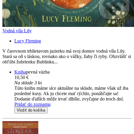
Vodná víla Lily
Lucy Fleming
V čarovnom trblietavom jazierku má svoj domov vodná víla Lily.
Stará sa oň s láskou, rovnako ako o vážky, žaby či ryby. Obzvlášť si
obľúbi žubrienku Bublinku...
Kniha
pevná väzba
10,50 €
Na sklade 3 ks
Túto knihu máme síce aktuálne na sklade, máme však už iba
posledné kusy. Ak ju chcete mať rýchlo, ponáhľajte sa!
Dodanie ďalších môže trvať dlhšie, zvyčajne do troch dní.
Pridať do zoznamu
Vložiť do košíka