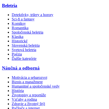
Beletria
Detektívky, trilery a horory
Sci-fi a fantasy
Komiksy
Romantika
Spoločenská beletria
Klasika
Historické
Slovenská beletria
Svetová beletria
Poézia
Ďalšie kategórie
Náučná a odborná
Motivácia a sebarozvoj
Biznis a manažment
Humanitné a spoločenské vedy
História
Životopisy a reportáže
Vzťahy a rodina
Zdravie a životný štýl
Počítače a internet