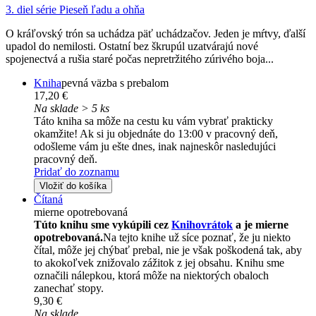
3. diel série
Pieseň ľadu a ohňa
O kráľovský trón sa uchádza päť uchádzačov. Jeden je mŕtvy, ďalší
upadol do nemilosti. Ostatní bez škrupúl uzatvárajú nové
spojenectvá a rušia staré počas nepretržitého zúrivého boja...
Kniha
pevná väzba s prebalom
17,20 €
Na sklade > 5 ks
Táto kniha sa môže na cestu ku vám vybrať prakticky
okamžite! Ak si ju objednáte do 13:00 v pracovný deň,
odošleme vám ju ešte dnes, inak najneskôr nasledujúci
pracovný deň.
Pridať do zoznamu
Vložiť do košíka
Čítaná
mierne opotrebovaná
Túto knihu sme vykúpili cez
Knihovrátok
a je mierne
opotrebovaná.
Na tejto knihe už síce poznať, že ju niekto
čítal, môže jej chýbať prebal, nie je však poškodená tak, aby
to akokoľvek znižovalo zážitok z jej obsahu. Knihu sme
označili nálepkou, ktorá môže na niektorých obaloch
zanechať stopy.
9,30 €
Na sklade