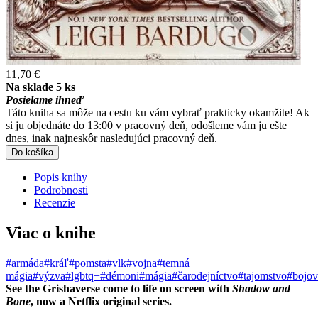
11,70 €
Na sklade 5 ks
Posielame ihneď
Táto kniha sa môže na cestu ku vám vybrať prakticky okamžite! Ak
si ju objednáte do 13:00 v pracovný deň, odošleme vám ju ešte
dnes, inak najneskôr nasledujúci pracovný deň.
Do košíka
Popis knihy
Podrobnosti
Recenzie
Viac o knihe
#armáda
#kráľ
#pomsta
#vlk
#vojna
#temná
mágia
#výzva
#lgbtq+
#démoni
#mágia
#čarodejníctvo
#tajomstvo
#bojov
See the Grishaverse come to life on screen with
Shadow and
Bone
, now a Netflix original series.