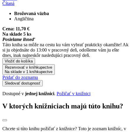
Čítaná
Brožovaná väzba
Angličtina
Cena:
11,70 €
Na sklade 5 ks
Posielame ihneď
Táto kniha sa môže na cestu ku vám vybrať prakticky okamžite! Ak
si ju objednáte do 13:00 v pracovný deň, odošleme vám ju ešte
dnes, inak najneskôr nasledujúci pracovný deň.
Vložiť do košíka
Rezervovať v kníhkupectve
Na sklade v 1 kníhkupectve
Pridať do zoznamu
Sledovať dostupnosť
Dostupné v
jednej knižnici
.
Požičať v knižnici
V ktorých knižniciach majú túto knihu?
Chcete si túto knihu požičať z knižnice? Toto je zoznam knižníc, v