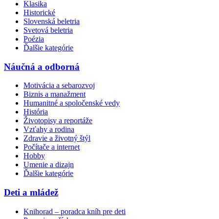
Klasika
Historické
Slovenská beletria
Svetová beletria
Poézia
Ďalšie kategórie
Náučná a odborná
Motivácia a sebarozvoj
Biznis a manažment
Humanitné a spoločenské vedy
História
Životopisy a reportáže
Vzťahy a rodina
Zdravie a životný štýl
Počítače a internet
Hobby
Umenie a dizajn
Ďalšie kategórie
Deti a mládež
Knihorad – poradca kníh pre deti