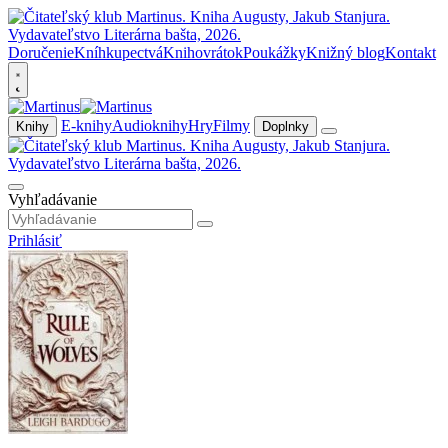
Doručenie
Kníhkupectvá
Knihovrátok
Poukážky
Knižný blog
Kontakt
E-knihy
Audioknihy
Hry
Filmy
Knihy
Doplnky
Vyhľadávanie
Prihlásiť