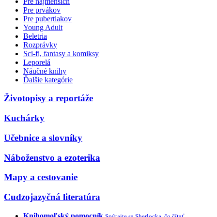
Pre najmenších
Pre prvákov
Pre pubertiakov
Young Adult
Beletria
Rozprávky
Sci-fi, fantasy a komiksy
Leporelá
Náučné knihy
Ďalšie kategórie
Životopisy a reportáže
Kuchárky
Učebnice a slovníky
Náboženstvo a ezoterika
Mapy a cestovanie
Cudzojazyčná literatúra
Knihomoľský pomocník
Spýtajte sa Sherlocka, čo čítať