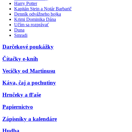
Harry Potter
Kapitán Stein a Notár Barbarič
Denník odvážneho bojka
Krimi Dominika Dána
Učím sa rozprávať
Duna
Smradi
Darčekové poukážky
Čítačky e-kníh
Vecičky od Martinusu
Káva, čaj a pochutiny
Hrnčeky a fľaše
Papiernictvo
Zápisníky a kalendáre
Hudba