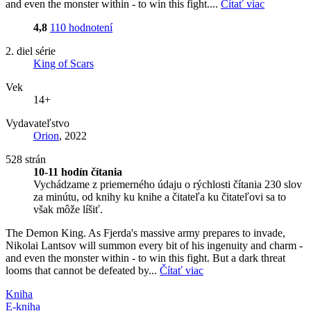
and even the monster within - to win this fight....
Čítať viac
4,8
110 hodnotení
2. diel série
King of Scars
Vek
14+
Vydavateľstvo
Orion
, 2022
528 strán
10-11 hodín čítania
Vychádzame z priemerného údaju o rýchlosti čítania 230 slov
za minútu, od knihy ku knihe a čitateľa ku čitateľovi sa to
však môže líšiť.
The Demon King. As Fjerda's massive army prepares to invade,
Nikolai Lantsov will summon every bit of his ingenuity and charm -
and even the monster within - to win this fight. But a dark threat
looms that cannot be defeated by...
Čítať viac
Kniha
E-kniha