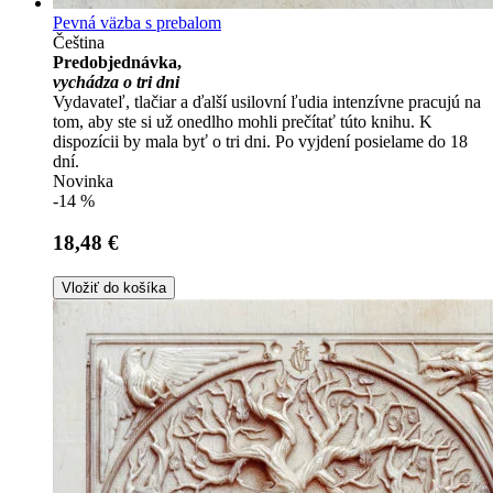
Pevná väzba s prebalom
Čeština
Predobjednávka,
vychádza o tri dni
Vydavateľ, tlačiar a ďalší usilovní ľudia intenzívne pracujú na
tom, aby ste si už onedlho mohli prečítať túto knihu. K
dispozícii by mala byť o tri dni. Po vyjdení posielame do 18
dní.
Novinka
-14 %
18,48 €
Vložiť do košíka