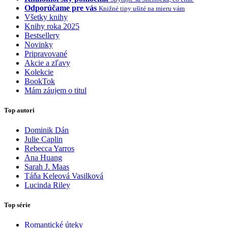
Odporúčame pre vás
Knižné tipy ušité na mieru vám
Všetky knihy
Knihy roka 2025
Bestsellery
Novinky
Pripravované
Akcie a zľavy
Kolekcie
BookTok
Mám záujem o titul
Top autori
Dominik Dán
Julie Caplin
Rebecca Yarros
Ana Huang
Sarah J. Maas
Táňa Keleová Vasilková
Lucinda Riley
Top série
Romantické úteky