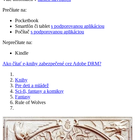
Prečítate na:
Pocketbook
Smartfón či tablet
s podporovanou aplikáciou
Počítač
s podporovanou aplikáciou
Neprečítate na:
Kindle
Ako čítať e-knihy zabezpečené cez Adobe DRM?
Knihy
Pre deti a mládež
Sci-fi, fantasy a komiksy
Fantasy
Rule of Wolves