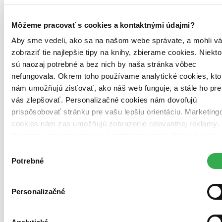
Môžeme pracovať s cookies a kontaktnými údajmi?
Aby sme vedeli, ako sa na našom webe správate, a mohli v
zobraziť tie najlepšie tipy na knihy, zbierame cookies. Niekto
sú naozaj potrebné a bez nich by naša stránka vôbec
nefungovala. Okrem toho používame analytické cookies, kto
nám umožňujú zisťovať, ako náš web funguje, a stále ho pre
vás zlepšovať. Personalizačné cookies nám dovoľujú
Brožovaná väzba
prispôsobovať stránku pre vašu lepšiu orientáciu. Marketing
Angličtina, 2023
Do 6 – 7 dní
cookies nám zas umožňujú zobrazenie relevantnej reklamy.
Tento produkt momentálne nemáme na sklade, ale zvyčajne
Niektoré údaje zdieľame aj s tretími stranami. Veľmi by nám
vám ho vieme zabezpečiť a odoslať do 6 – 7 dní. A
pomohlo, keby sme mohli používať všetky tieto cookies.
posnažíme sa aj trochu rýchlejšie!
Výber
Ďakujeme!
Potrebné
súhlasu
17,10 €
Vložiť do košíka
Personalizačné