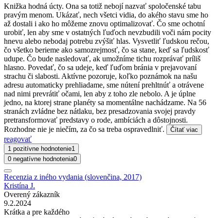
Knižka hodná úcty. Ona sa totiž nebojí nazvať spoločenské tabu
pravým menom. Ukázať, nech všetci vidia, do akého stavu sme ho
až dostali i ako ho môžeme znovu optimalizovať. Čo sme ochotní
urobiť, len aby sme v ostatných ľuďoch nevzbudili voči nám pocity
hnevu alebo nebodaj potrebu zvýšiť hlas. Vysvetliť ľudskou rečou,
čo všetko berieme ako samozrejmosť, čo sa stane, keď sa ľudskosť
udupe. Čo bude nasledovať, ak umožníme tichu rozprávať príliš
hlasno. Povedať, čo sa udeje, keď ľuďom bránia v prejavovaní
strachu či slabosti. Aktívne pozoruje, koľko poznámok na našu
adresu automaticky prehliadame, sme nútení prehltnúť a otrávene
nad nimi prevrátiť očami, len aby z toho zle nebolo. A je úplne
jedno, na ktorej strane planéty sa momentálne nachádzame. Na 56
stranách zvládne bez nátlaku, bez presadzovania svojej pravdy
pretransformovať predstavy o rode, ambíciách a dôstojnosti.
Rozhodne nie je niečím, za čo sa treba ospravedlniť.
Čítať viac
reagovať
1 pozitívne hodnotenie
1
0 negatívne hodnotenia
0
Recenzia z iného vydania (slovenčina, 2017)
Kristína J.
Overený zákazník
9.2.2024
Krátka a pre každého