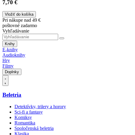
7,70 €
Vložiť do košíka
Pri nákupe nad 49 €
poštovné zadarmo
Vyhľadávanie
Knihy
E-knihy
Audioknihy
Hry
Filmy
Doplnky
Beletria
Detektívky, trilery a horory
Sci-fi a fantasy
Komiksy
Romantika
Spoločenská beletria
Klasika