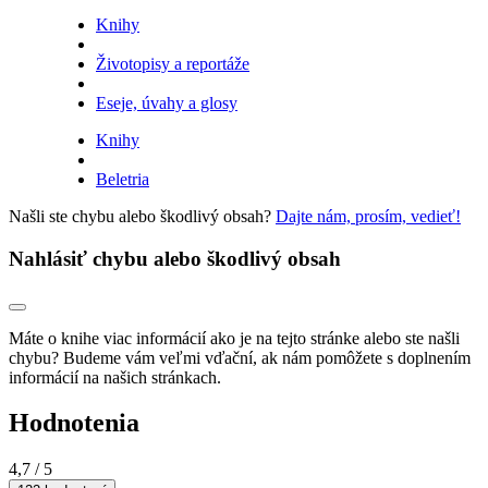
Knihy
Životopisy a reportáže
Eseje, úvahy a glosy
Knihy
Beletria
Našli ste chybu alebo škodlivý obsah?
Dajte nám, prosím, vedieť!
Nahlásiť chybu alebo škodlivý obsah
Máte o knihe viac informácií ako je na tejto stránke alebo ste našli
chybu? Budeme vám veľmi vďační, ak nám pomôžete s doplnením
informácií na našich stránkach.
Hodnotenia
4,7
/ 5