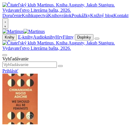
Doručenie
Kníhkupectvá
Knihovrátok
Poukážky
Knižný blog
Kontakt
E-knihy
Audioknihy
Hry
Filmy
Knihy
Doplnky
Vyhľadávanie
Prihlásiť