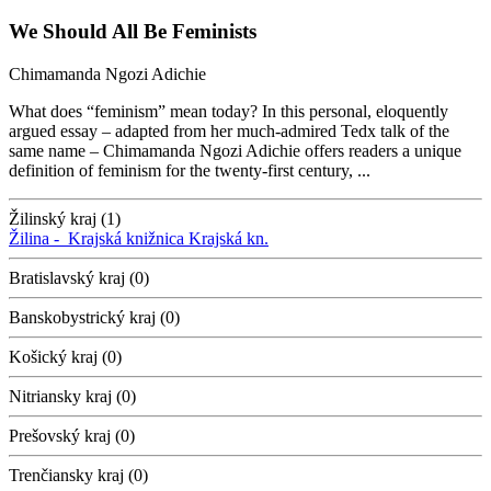
We Should All Be Feminists
Chimamanda Ngozi Adichie
What does “feminism” mean today? In this personal, eloquently
argued essay – adapted from her much-admired Tedx talk of the
same name – Chimamanda Ngozi Adichie offers readers a unique
definition of feminism for the twenty-first century, ...
Žilinský kraj (1)
Žilina -
Krajská knižnica
Krajská kn.
Bratislavský kraj (0)
Banskobystrický kraj (0)
Košický kraj (0)
Nitriansky kraj (0)
Prešovský kraj (0)
Trenčiansky kraj (0)