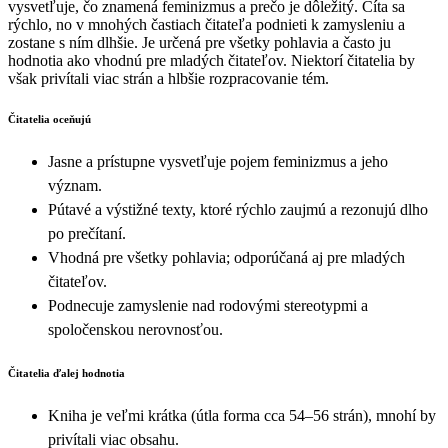
vysvetľuje, čo znamená feminizmus a prečo je dôležitý. Číta sa
rýchlo, no v mnohých častiach čitateľa podnieti k zamysleniu a
zostane s ním dlhšie. Je určená pre všetky pohlavia a často ju
hodnotia ako vhodnú pre mladých čitateľov. Niektorí čitatelia by
však privítali viac strán a hlbšie rozpracovanie tém.
Čitatelia oceňujú
Jasne a prístupne vysvetľuje pojem feminizmus a jeho
význam.
Pútavé a výstižné texty, ktoré rýchlo zaujmú a rezonujú dlho
po prečítaní.
Vhodná pre všetky pohlavia; odporúčaná aj pre mladých
čitateľov.
Podnecuje zamyslenie nad rodovými stereotypmi a
spoločenskou nerovnosťou.
Čitatelia ďalej hodnotia
Kniha je veľmi krátka (útla forma cca 54–56 strán), mnohí by
privítali viac obsahu.