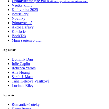
Odporúčame pre vás
Knižné tipy ušité na mieru vám
Všetky knihy
Knihy roka 2025
Bestsellery
Novinky
Pripravované
Akcie a zľavy
Kolekcie
BookTok
Mám záujem o titul
Top autori
Dominik Dán
Julie Caplin
Rebecca Yarros
Ana Huang
Sarah J. Maas
Táňa Keleová Vasilková
Lucinda Riley
Top série
Romantické úteky
Harry Potter