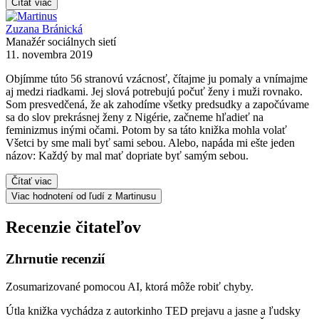
Čítať viac
Zuzana Bránická
Manažér sociálnych sietí
11. novembra 2019
Objímme túto 56 stranovú vzácnosť, čítajme ju pomaly a vnímajme
aj medzi riadkami. Jej slová potrebujú počuť ženy i muži rovnako.
Som presvedčená, že ak zahodíme všetky predsudky a započúvame
sa do slov prekrásnej ženy z Nigérie, začneme hľadieť na
feminizmus inými očami. Potom by sa táto knižka mohla volať
Všetci by sme mali byť sami sebou. Alebo, napáda mi ešte jeden
názov: Každý by mal mať dopriate byť samým sebou.
Čítať viac
Viac hodnotení od ľudí z Martinusu
Recenzie čitateľov
Zhrnutie recenzií
Zosumarizované pomocou AI, ktorá môže robiť chyby.
Útla knižka vychádza z autorkinho TED prejavu a jasne a ľudsky