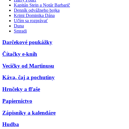
Kapitán Stein a Notár Barbarič
Denník odvážneho bojka
Krimi Dominika Dána
Učím sa rozprávať
Duna
Smradi
Darčekové poukážky
Čítačky e-kníh
Vecičky od Martinusu
Káva, čaj a pochutiny
Hrnčeky a fľaše
Papiernictvo
Zápisníky a kalendáre
Hudba