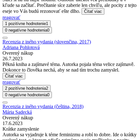
kľude sa začítať. Prečítanie síce zaberie len chvíľu, ale pocity z tejto
eseje vo Vás budú rezonovať ešte dlho.
Čítať viac
reagovať
1 pozitívne hodnotenie
1
0 negatívne hodnotenia
0
Recenzia z iného vydania (slovenčina, 2017)
Adriana Pohlotová
Overený nákup
26.7.2023
Pěkná kniha a zajímavé téma. Autorka pojala téma velice zajímavě.
Dokonce to člověka nechá, aby se nad tím trochu zamyslel.
Čítať viac
reagovať
2 pozitívne hodnotenia
2
0 negatívne hodnotenia
0
Recenzia z iného vydania (čeština, 2018)
Mária Sadecká
Overený nákup
17.6.2023
Krátke zamyslenie
Autorka sa vyjadruje k téme feminizmu a robí to dobre. Ide o krátky