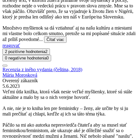
ucelený text, v ktorom zdieľa primárne svoje myšlienky a pocity,
rozhodne nejde o vedeckú prácu v pravom slova zmysle. Mne sa to
však páčilo. Obzvlášť preto, že sa vyjadruje k životu žien v Nigérii,
ktorý je predsa len odlišný ako ten náš v Európe/na Slovensku.
Množstvo myšlienok sa dá vztiahnuť aj na našu kultúru a miestami
mi vlastne bolo celkom smutno, pretože sa mi popísané situácie zdali
až príliš povedomé...
Čítať viac
reagovať
2 pozitívne hodnotenia
2
0 negatívne hodnotenia
0
Recenzia z iného vydania (čeština, 2018)
Mária Morosková
Overený zákazník
5.6.2023
Veľmi útla knižka, ktorá však nesie veľké myšlienky, ktoré sú stále
aktuálne a malo by sa o nich verejne hovoriť.
A nie, nie je to kniha len pre feministky – ženy, ale určite by si ju
mali prečítať aj chlapi, keďže aj ich sa táto téma týka.
Páčilo sa mi ako autorka nepresviedča čitateľa aby sa musel stať
feministkou/feministom, ale ukazuje aké je dôležité snažiť sa o
rovnoprávnosť medzi mužmi a ženami. Nič nebolo písané "nasilu".