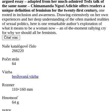
argued essay – adapted from her much-admired Tedx talk of
the same name – Chimamanda Ngozi Adichie offers readers a
unique definition of feminism for the twenty-first century,
one
rooted in inclusion and awareness. Drawing extensively on her own
experiences and her deep understanding of the often masked realities
of sexual politics, here is one remarkable author’s exploration of
what it means to be a woman now – an of-the-moment rallying cry
for why we should all be feminists.
Čítať viac
Naše katalógové číslo
266220
Počet strán
64
Väzba
brožovaná väzba
Rozmer
110×160 mm
Hmotnosť
64 g
ISBN