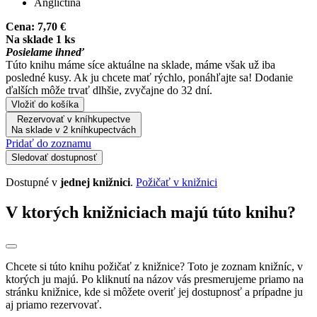
Angličtina
Cena:
7,70 €
Na sklade 1 ks
Posielame ihneď
Túto knihu máme síce aktuálne na sklade, máme však už iba
posledné kusy. Ak ju chcete mať rýchlo, ponáhľajte sa! Dodanie
ďalších môže trvať dlhšie, zvyčajne do 32 dní.
Vložiť do košíka
Rezervovať v kníhkupectve
Na sklade v 2 kníhkupectvách
Pridať do zoznamu
Sledovať dostupnosť
Dostupné v
jednej knižnici
.
Požičať v knižnici
V ktorých knižniciach majú túto knihu?
Chcete si túto knihu požičať z knižnice? Toto je zoznam knižníc, v
ktorých ju majú. Po kliknutí na názov vás presmerujeme priamo na
stránku knižnice, kde si môžete overiť jej dostupnosť a prípadne ju
aj priamo rezervovať.