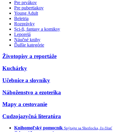
Pre prvákov
Pre pubertiakov
Young Adult
Beletria
Rozprávky
Sci-fi, fantasy a komiksy
Leporelá
Náučné knihy
Ďalšie kategórie
Životopisy a reportáže
Kuchárky
Učebnice a slovníky
Náboženstvo a ezoterika
Mapy a cestovanie
Cudzojazyčná literatúra
Knihomoľský pomocník
Spýtajte sa Sherlocka, čo čítať