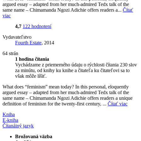
argued essay – adapted from her much-admired Tedx talk of the
same name – Chimamanda Ngozi Adichie offers readers a...
Čítať
viac
4,7
122 hodnotení
Vydavateľstvo
Fourth Estate
, 2014
64 strán
1 hodina čítania
Vychádzame z priemerného údaju o rýchlosti čítania 230 slov
za minútu, od knihy ku knihe a čitateľa ku čitateľovi sa to
však môže líšiť.
What does “feminism” mean today? In this personal, eloquently
argued essay – adapted from her much-admired Tedx talk of the
same name – Chimamanda Ngozi Adichie offers readers a unique
definition of feminism for the twenty-first century, ...
Čítať viac
Kniha
E-kniha
Čítaná
iný jazyk
Brožovaná väzba