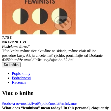
7,70 €
Na sklade 1 ks
Posielame ihneď
Túto knihu máme síce aktuálne na sklade, máme však už iba
posledné kusy. Ak ju chcete mať rýchlo, ponáhľajte sa! Dodanie
ďalších môže trvať dlhšie, zvyčajne do 32 dní.
Do košíka
Popis knihy
Podrobnosti
Recenzie
Viac o knihe
#rodová rovnosť
#život
#spoločnosť
#feminizmus
What does “feminism” mean today? In this personal, eloquently