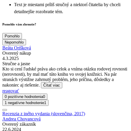
Text je miestami príliš stručný a niektorí čitatelia by chceli
detailnejšie rozobratie tém.
Pomohlo vám zhrnutie?
Pomohlo
Nepomohlo
Beáta Orišková
Overený nákup
4.3.2025
Stručne a jasne
Kto si cení ľudské práva ako celok a vníma otázku rodovej rovnosti
(nerovnosti), by mal mať túto knihu vo svojej knižnici. Na pár
stranách výstižne zahrnutý problém, jeho príčina, dôsledky a
nakoniec aj riešenie.
Čítať viac
reagovať
0 pozitívne hodnotenia
0
1 negatívne hodnotenie
1
Recenzia z iného vydania (slovenčina, 2017)
Andrea Chovancová
Overený zákazník
22.6.2024