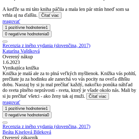
A keďže sa mi táto kniha páčila a mala len pár strán hneď som sa
vrhla aj na ďalšiu.
Čítať viac
reagovať
1 pozitívne hodnotenie
1
0 negatívne hodnotenia
0
Recenzia z iného vydania (slovenčina, 2017)
Katarína Vaštíková
Overený nákup
1.6.2023
Vynikajúca knižka
Knižka je malá ale za to plná veľkých myšlienok. Knižka vás pohltí,
prečítate ju za hodinku ale zanechá vo vás pocity na oveľa dlhšiu
dobu. Naozaj by si ju mal prečítať každý, nakoľko ponúka náhľad
do sveta plného neprávosti - sveta, ktorý je všade okolo nás. Mali by
si ju prečítať všetci - ako ženy tak aj muži.
Čítať viac
reagovať
1 pozitívne hodnotenie
1
0 negatívne hodnotenia
0
Recenzia z iného vydania (slovenčina, 2017)
Beáta Kiselová Bileková
Overený zákazník