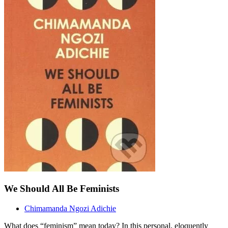
We Should All Be Feminists
Chimamanda Ngozi Adichie
What does “feminism” mean today? In this personal, eloquently