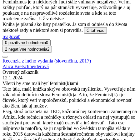
Feminizmus je u niektorých ľudí stále vnímaný negatívne. Veľmi
krátky pohľad, ktorý na pár stranách vysvetľuje, zdôvodňuje a aj
poukazuje na nespravodlivé rozdelenie sveta a kde sa toto
rozdelenie začína. Už v detstve.
Kniha je písaná ako listy priateľke. Ja som si odniesla do života
niektoré rady a niektoré som si potvrdila.
Čítať viac
reagovať
0 pozitívne hodnotenia
0
2 negatívne hodnotenia
2
Recenzia z iného vydania (slovenčina, 2017)
Alica Bretschneiderová
Overený zákazník
12.1.2024
Všetci by sme mali byť feminist(k)ami
Tato útla, malá knižka skrýva obrovskú myšlienku. Vysvetľuje nám
základnú definíciu slova Feminist(k)a. A to, že Feminist(k)a je
človek, ktorý verí v spoločenskú, politickú a ekonomickú rovnosť
ako žien, tak aj mužov.
Esej, ktorá odoznela na TED, každoročnej konferencii zameranej na
Afriku, kde rečníci a rečníčky z rôznych oblastí na nej vystupujú so
stručnými prejavmi, ktoré majú osloviť a inšpirovať . Táto esej
inšpirovala natoľko, že ju napríklad vo Švédsku tamojšia vláda v
roku 2015 darovala každému šestnásťročnému obyvateľovi krajiny.
Stačí si na ňu nájsť hodinu. Odhodiť akékoľvek predsudky a v