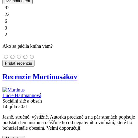
122 hodnotení
92
22
6
0
2
Ako sa páčila kniha vám?
Pridať recenziu
Recenzie Martinusákov
Lucie Hartmannová
Sociální sítě a obsah
14. júla 2021
Jasně, stručně, výstižně. Autorka precizně a na pár stranách popisuje
podstatu feminismu a očišťuje ho od negativního vnímání, které ho
bohužel stále obestírá. Velmi doporučuji!