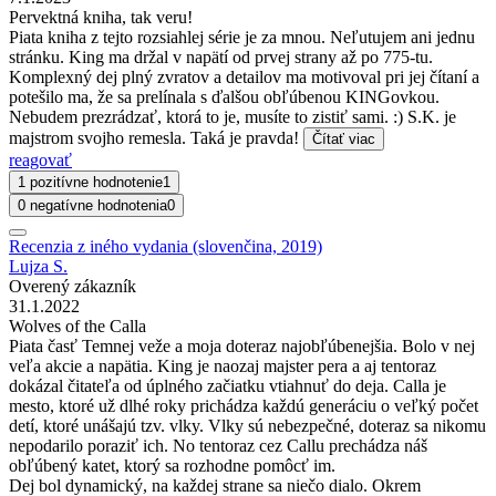
Pervektná kniha, tak veru!
Piata kniha z tejto rozsiahlej série je za mnou. Neľutujem ani jednu
stránku. King ma držal v napätí od prvej strany až po 775-tu.
Komplexný dej plný zvratov a detailov ma motivoval pri jej čítaní a
potešilo ma, že sa prelínala s ďalšou obľúbenou KINGovkou.
Nebudem prezrádzať, ktorá to je, musíte to zistiť sami. :) S.K. je
majstrom svojho remesla. Taká je pravda!
Čítať viac
reagovať
1 pozitívne hodnotenie
1
0 negatívne hodnotenia
0
Recenzia z iného vydania (slovenčina, 2019)
Lujza S.
Overený zákazník
31.1.2022
Wolves of the Calla
Piata časť Temnej veže a moja doteraz najobľúbenejšia. Bolo v nej
veľa akcie a napätia. King je naozaj majster pera a aj tentoraz
dokázal čitateľa od úplného začiatku vtiahnuť do deja. Calla je
mesto, ktoré už dlhé roky prichádza každú generáciu o veľký počet
detí, ktoré unášajú tzv. vlky. Vlky sú nebezpečné, doteraz sa nikomu
nepodarilo poraziť ich. No tentoraz cez Callu prechádza náš
obľúbený katet, ktorý sa rozhodne pomôcť im.
Dej bol dynamický, na každej strane sa niečo dialo. Okrem