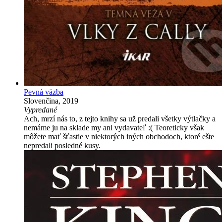
Pevná väzba
Slovenčina, 2019
Vypredané
Ach, mrzí nás to, z tejto knihy sa už predali všetky výtlačky a
nemáme ju na sklade my ani vydavateľ :( Teoreticky však
môžete mať šťastie v niektorých iných obchodoch, ktoré ešte
nepredali posledné kusy.