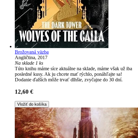
Brožovaná väzba
Angličtina, 2017
Na sklade 1 ks
Túto knihu máme síce aktuálne na sklade, máme však už iba
posledné kusy. Ak ju chcete mať rýchlo, ponáhľajte sa!
Dodanie ďalších môže trvať dlhšie, zvyčajne do 30 dní.
12,60 €
Vložiť do košíka