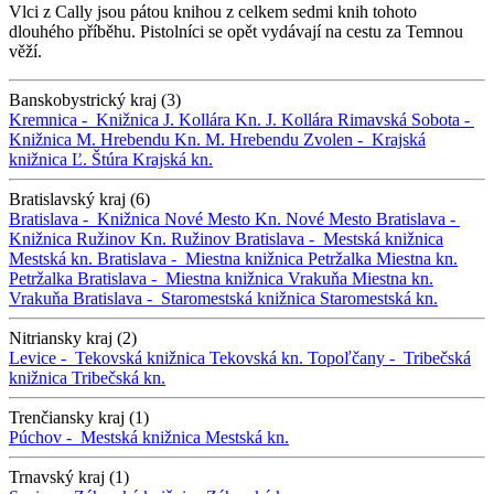
Vlci z Cally jsou pátou knihou z celkem sedmi knih tohoto
dlouhého příběhu. Pistolníci se opět vydávají na cestu za Temnou
věží.
Banskobystrický kraj (3)
Kremnica -
Knižnica J. Kollára
Kn. J. Kollára
Rimavská Sobota -
Knižnica M. Hrebendu
Kn. M. Hrebendu
Zvolen -
Krajská
knižnica Ľ. Štúra
Krajská kn.
Bratislavský kraj (6)
Bratislava -
Knižnica Nové Mesto
Kn. Nové Mesto
Bratislava -
Knižnica Ružinov
Kn. Ružinov
Bratislava -
Mestská knižnica
Mestská kn.
Bratislava -
Miestna knižnica Petržalka
Miestna kn.
Petržalka
Bratislava -
Miestna knižnica Vrakuňa
Miestna kn.
Vrakuňa
Bratislava -
Staromestská knižnica
Staromestská kn.
Nitriansky kraj (2)
Levice -
Tekovská knižnica
Tekovská kn.
Topoľčany -
Tribečská
knižnica
Tribečská kn.
Trenčiansky kraj (1)
Púchov -
Mestská knižnica
Mestská kn.
Trnavský kraj (1)