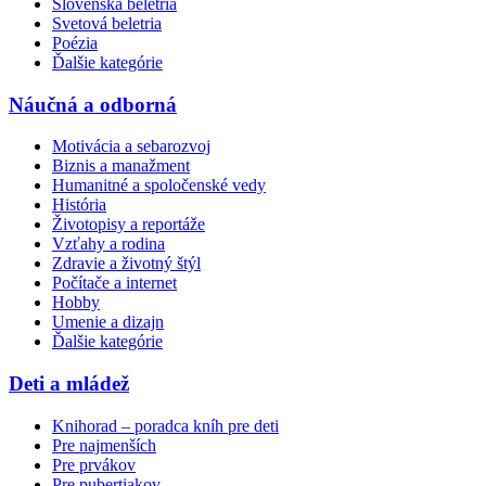
Slovenská beletria
Svetová beletria
Poézia
Ďalšie kategórie
Náučná a odborná
Motivácia a sebarozvoj
Biznis a manažment
Humanitné a spoločenské vedy
História
Životopisy a reportáže
Vzťahy a rodina
Zdravie a životný štýl
Počítače a internet
Hobby
Umenie a dizajn
Ďalšie kategórie
Deti a mládež
Knihorad – poradca kníh pre deti
Pre najmenších
Pre prvákov
Pre pubertiakov