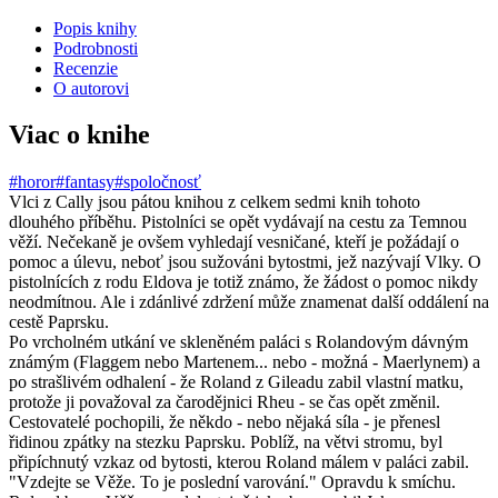
Popis knihy
Podrobnosti
Recenzie
O autorovi
Viac o knihe
#horor
#fantasy
#spoločnosť
Vlci z Cally jsou pátou knihou z celkem sedmi knih tohoto
dlouhého příběhu. Pistolníci se opět vydávají na cestu za Temnou
věží. Nečekaně je ovšem vyhledají vesničané, kteří je požádají o
pomoc a úlevu, neboť jsou sužováni bytostmi, jež nazývají Vlky. O
pistolnících z rodu Eldova je totiž známo, že žádost o pomoc nikdy
neodmítnou. Ale i zdánlivé zdržení může znamenat další oddálení na
cestě Paprsku.
Po vrcholném utkání ve skleněném paláci s Rolandovým dávným
známým (Flaggem nebo Martenem... nebo - možná - Maerlynem) a
po strašlivém odhalení - že Roland z Gileadu zabil vlastní matku,
protože ji považoval za čarodějnici Rheu - se čas opět změnil.
Cestovatelé pochopili, že někdo - nebo nějaká síla - je přenesl
řidinou zpátky na stezku Paprsku. Poblíž, na větvi stromu, byl
připíchnutý vzkaz od bytosti, kterou Roland málem v paláci zabil.
"Vzdejte se Věže. To je poslední varování." Opravdu k smíchu.