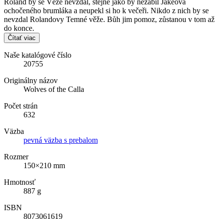
Roland by se Věže nevzdal, stejně jako by nezabil Jakeova
ochočeného brumláka a neupekl si ho k večeři. Nikdo z nich by se
nevzdal Rolandovy Temné věže. Bůh jim pomoz, zůstanou v tom až
do konce.
Čítať viac
Naše katalógové číslo
20755
Originálny názov
Wolves of the Calla
Počet strán
632
Väzba
pevná väzba s prebalom
Rozmer
150×210 mm
Hmotnosť
887 g
ISBN
8073061619