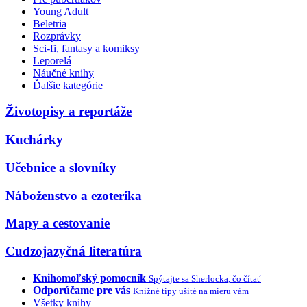
Young Adult
Beletria
Rozprávky
Sci-fi, fantasy a komiksy
Leporelá
Náučné knihy
Ďalšie kategórie
Životopisy a reportáže
Kuchárky
Učebnice a slovníky
Náboženstvo a ezoterika
Mapy a cestovanie
Cudzojazyčná literatúra
Knihomoľský pomocník
Spýtajte sa Sherlocka, čo čítať
Odporúčame pre vás
Knižné tipy ušité na mieru vám
Všetky knihy