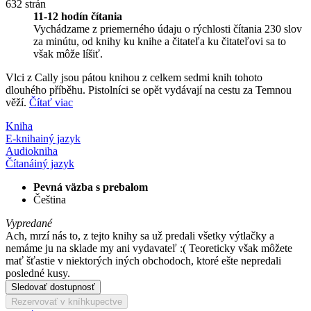
632 strán
11-12 hodín čítania
Vychádzame z priemerného údaju o rýchlosti čítania 230 slov
za minútu, od knihy ku knihe a čitateľa ku čitateľovi sa to
však môže líšiť.
Vlci z Cally jsou pátou knihou z celkem sedmi knih tohoto
dlouhého příběhu. Pistolníci se opět vydávají na cestu za Temnou
věží.
Čítať viac
Kniha
E-kniha
iný jazyk
Audiokniha
Čítaná
iný jazyk
Pevná väzba s prebalom
Čeština
Vypredané
Ach, mrzí nás to, z tejto knihy sa už predali všetky výtlačky a
nemáme ju na sklade my ani vydavateľ :( Teoreticky však môžete
mať šťastie v niektorých iných obchodoch, ktoré ešte nepredali
posledné kusy.
Sledovať dostupnosť
Rezervovať v kníhkupectve