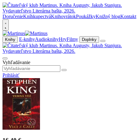
Doručenie
Kníhkupectvá
Knihovrátok
Poukážky
Knižný blog
Kontakt
E-knihy
Audioknihy
Hry
Filmy
Knihy
Doplnky
Vyhľadávanie
Prihlásiť