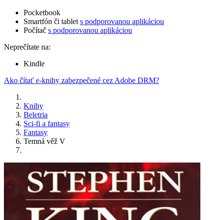
Pocketbook
Smartfón či tablet
s podporovanou aplikáciou
Počítač
s podporovanou aplikáciou
Neprečítate na:
Kindle
Ako čítať e-knihy zabezpečené cez Adobe DRM?
Knihy
Beletria
Sci-fi a fantasy
Fantasy
Temná věž V