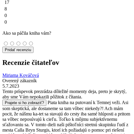
17
8
0
0
Ako sa páčila kniha vám?
Pridať recenziu
Recenzie čitateľov
Miriama Kováčová
Overený zákazník
5.7.2023
Tento príspevok prezrádza dôležité momenty deja, preto je skrytý,
aby sme Vám nepokazili pôžitok z čítania.
Piata kniha na putovaní k Temnej veži. Asi
Prajete si ho zobraziť?
som skeptická, ale dostaneme sa tam vôbec niekedy?! Ach mám
pocit, že nášmu ka-tet sa stavajú do cesty iba samé hlúposti a pritom
sa vôbec neposúvajú k cieľu. Toľko k môjmu subjektívnemu
sťažovaniu sa. V tomto dieli naši pištoľníci stretnú skupinku ľudí z
mesta Calla Bryn Sturgis, ktorí ich požiadajú o pomoc pri riešení