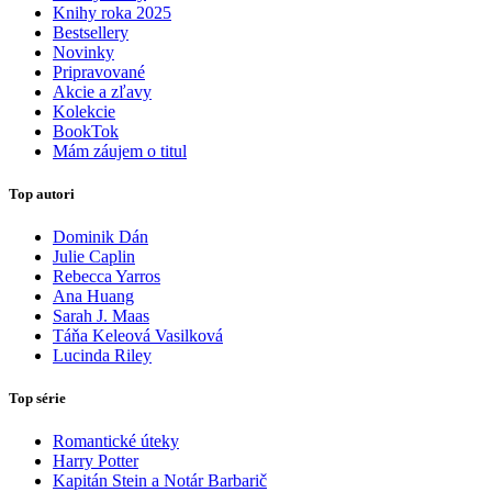
Knihy roka 2025
Bestsellery
Novinky
Pripravované
Akcie a zľavy
Kolekcie
BookTok
Mám záujem o titul
Top autori
Dominik Dán
Julie Caplin
Rebecca Yarros
Ana Huang
Sarah J. Maas
Táňa Keleová Vasilková
Lucinda Riley
Top série
Romantické úteky
Harry Potter
Kapitán Stein a Notár Barbarič