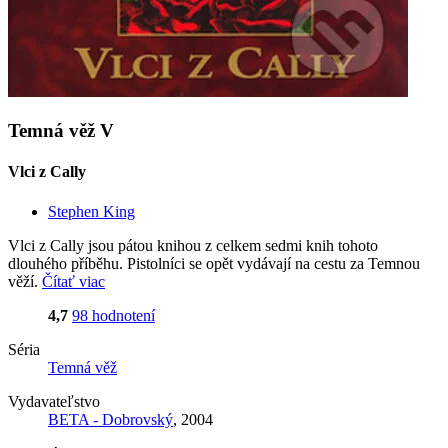
Temná věž V
Vlci z Cally
Stephen King
Vlci z Cally jsou pátou knihou z celkem sedmi knih tohoto
dlouhého příběhu. Pistolníci se opět vydávají na cestu za Temnou
věží.
Čítať viac
4,7
98 hodnotení
Séria
Temná věž
Vydavateľstvo
BETA - Dobrovský
, 2004