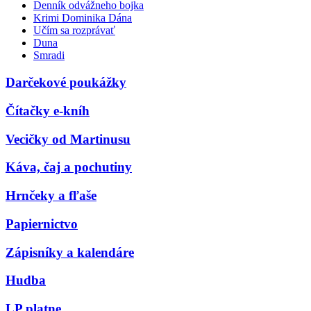
Denník odvážneho bojka
Krimi Dominika Dána
Učím sa rozprávať
Duna
Smradi
Darčekové poukážky
Čítačky e-kníh
Vecičky od Martinusu
Káva, čaj a pochutiny
Hrnčeky a fľaše
Papiernictvo
Zápisníky a kalendáre
Hudba
LP platne