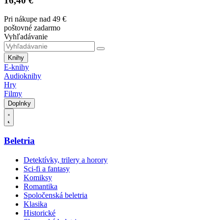
16,40 €
Pri nákupe nad 49 €
poštovné zadarmo
Vyhľadávanie
Knihy
E-knihy
Audioknihy
Hry
Filmy
Doplnky
Beletria
Detektívky, trilery a horory
Sci-fi a fantasy
Komiksy
Romantika
Spoločenská beletria
Klasika
Historické