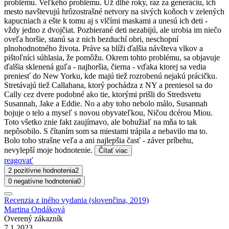
problému. Veľkého problému. Už dlhé roky, raz za generáciu, ich
mesto navštevujú hrôzostrašné netvory na sivých koňoch v zelených
kapucniach a ešte k tomu aj s vlčími maskami a unesú ich deti -
vždy jedno z dvojčiat. Pozbierané deti nezabijú, ale urobia im niečo
oveľa horšie, stanú sa z nich bezduchí obri, neschopní
plnohodnotného života. Práve sa blíži ďalšia návšteva vlkov a
pištoľníci súhlasia, že pomôžu. Okrem tohto problému, sa objavuje
ďalšia sklenená guľa - najhoršia, čierna - vďaka ktorej sa vedia
preniesť do New Yorku, kde majú tiež rozrobenú nejakú prácičku.
Stretávajú tiež Callahana, ktorý pochádza z NY a preniesol sa do
Cally cez dvere podobné ako tie, ktorými prišli do Stredsvetu
Susannah, Jake a Eddie. No a aby toho nebolo málo, Susannah
bojuje o telo a myseľ s novou obyvateľkou, Ničou dcérou Miou.
Toto všetko znie fakt zaujímavo, ale bohužiaľ na mňa to tak
nepôsobilo. S čítaním som sa miestami trápila a nebavilo ma to.
Bolo toho strašne veľa a ani najlepšia časť - záver príbehu,
nevylepší moje hodnotenie.
Čítať viac
reagovať
2 pozitívne hodnotenia
2
0 negatívne hodnotenia
0
Recenzia z iného vydania (slovenčina, 2019)
Martina Ondáková
Overený zákazník
7.1.2023