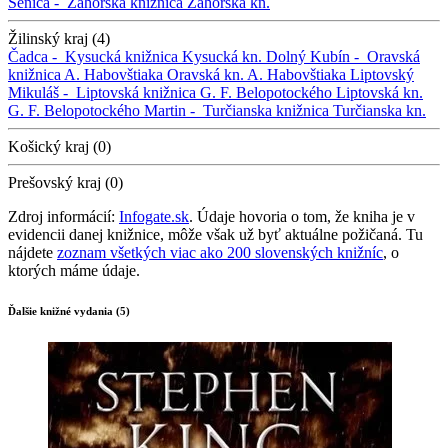
Senica -
Záhorská knižnica
Záhorská kn.
Žilinský kraj (4)
Čadca -
Kysucká knižnica
Kysucká kn.
Dolný Kubín -
Oravská
knižnica A. Habovštiaka
Oravská kn. A. Habovštiaka
Liptovský
Mikuláš -
Liptovská knižnica G. F. Belopotockého
Liptovská kn.
G. F. Belopotockého
Martin -
Turčianska knižnica
Turčianska kn.
Košický kraj (0)
Prešovský kraj (0)
Zdroj informácií:
Infogate.sk
. Údaje hovoria o tom, že kniha je v
evidencii danej knižnice, môže však už byť aktuálne požičaná. Tu
nájdete
zoznam všetkých viac ako 200 slovenských knižníc
, o
ktorých máme údaje.
Ďalšie knižné vydania (5)