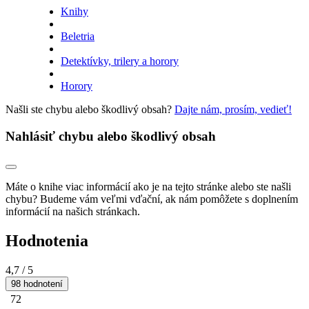
Knihy
Beletria
Detektívky, trilery a horory
Horory
Našli ste chybu alebo škodlivý obsah?
Dajte nám, prosím, vedieť!
Nahlásiť chybu alebo škodlivý obsah
Máte o knihe viac informácií ako je na tejto stránke alebo ste našli
chybu? Budeme vám veľmi vďační, ak nám pomôžete s doplnením
informácií na našich stránkach.
Hodnotenia
4,7
/ 5
98 hodnotení
72