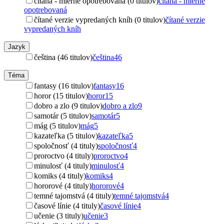
čítaná - mierne opotrebovaná (0 titulov)
čítaná - mierne
opotrebovaná
čítané verzie vypredaných kníh (0 titulov)
čítané verzie
vypredaných kníh
Jazyk
čeština (46 titulov)
čeština
46
Téma
fantasy (16 titulov)
fantasy
16
horor (15 titulov)
horor
15
dobro a zlo (9 titulov)
dobro a zlo
9
samotár (5 titulov)
samotár
5
mág (5 titulov)
mág
5
kazateľka (5 titulov)
kazateľka
5
spoločnosť (4 tituly)
spoločnosť
4
proroctvo (4 tituly)
proroctvo
4
minulosť (4 tituly)
minulosť
4
komiks (4 tituly)
komiks
4
hororové (4 tituly)
hororové
4
temné tajomstvá (4 tituly)
temné tajomstvá
4
časové línie (4 tituly)
časové línie
4
učenie (3 tituly)
učenie
3