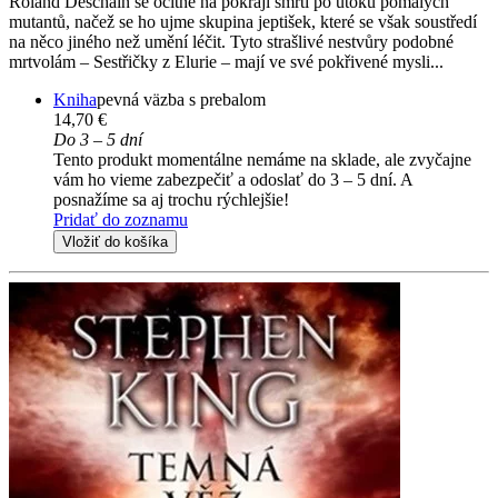
Roland Deschain se ocitne na pokraji smrti po útoku pomalých
mutantů, načež se ho ujme skupina jeptišek, které se však soustředí
na něco jiného než umění léčit. Tyto strašlivé nestvůry podobné
mrtvolám – Sestřičky z Elurie – mají ve své pokřivené mysli...
Kniha
pevná väzba s prebalom
14,70 €
Do 3 – 5 dní
Tento produkt momentálne nemáme na sklade, ale zvyčajne
vám ho vieme zabezpečiť a odoslať do 3 – 5 dní. A
posnažíme sa aj trochu rýchlejšie!
Pridať do zoznamu
Vložiť do košíka