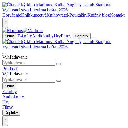
Doručenie
Kníhkupectvá
Knihovrátok
Poukážky
Knižný blog
Kontakt
E-knihy
Audioknihy
Hry
Filmy
Knihy
Doplnky
Vyhľadávanie
Prihlásiť
Vyhľadávanie
Knihy
E-knihy
Audioknihy
Hry
Filmy
Doplnky