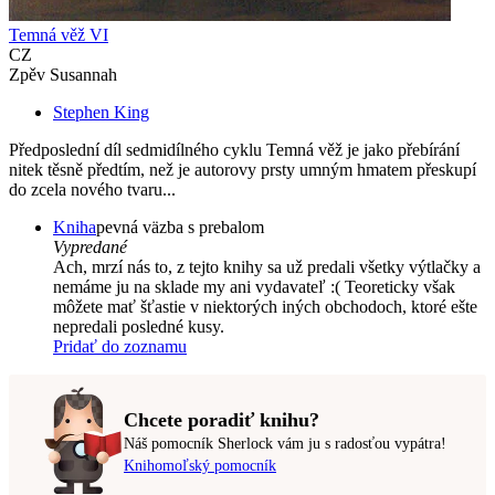
Temná věž VI
CZ
Zpěv Susannah
Stephen King
Předposlední díl sedmidílného cyklu Temná věž je jako přebírání
nitek těsně předtím, než je autorovy prsty umným hmatem přeskupí
do zcela nového tvaru...
Kniha
pevná väzba s prebalom
Vypredané
Ach, mrzí nás to, z tejto knihy sa už predali všetky výtlačky a
nemáme ju na sklade my ani vydavateľ :( Teoreticky však
môžete mať šťastie v niektorých iných obchodoch, ktoré ešte
nepredali posledné kusy.
Pridať do zoznamu
Chcete poradiť knihu?
Náš pomocník Sherlock vám ju s radosťou vypátra!
Knihomoľský pomocník