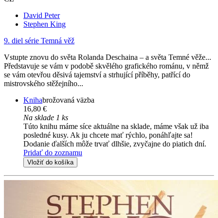
David Peter
Stephen King
9. diel série
Temná věž
Vstupte znovu do světa Rolanda Deschaina – a světa Temné věže...
Představuje se vám v podobě skvělého grafického románu, v němž
se vám otevřou děsivá tajemství a strhující příběhy, patřící do
mistrovského stěžejního...
Kniha
brožovaná väzba
16,80 €
Na sklade 1 ks
Túto knihu máme síce aktuálne na sklade, máme však už iba
posledné kusy. Ak ju chcete mať rýchlo, ponáhľajte sa!
Dodanie ďalších môže trvať dlhšie, zvyčajne do piatich dní.
Pridať do zoznamu
Vložiť do košíka