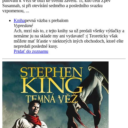
putování k Věži se blíží ke svému závěru. Ti, kdo četli Zpěv
Susannah, si při otevírání sedmého a posledního svazku
vzpomenou, ...
Kniha
pevná väzba s prebalom
Vypredané
Ach, mrzí nás to, z tejto knihy sa už predali všetky výtlačky a
nemáme ju na sklade my ani vydavateľ :( Teoreticky však
môžete mať šťastie v niektorých iných obchodoch, ktoré ešte
nepredali posledné kusy.
Pridať do zoznamu