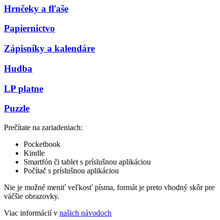
Hrnčeky a fľaše
Papiernictvo
Zápisníky a kalendáre
Hudba
LP platne
Puzzle
Prečítate na zariadeniach:
Pocketbook
Kindle
Smartfón či tablet s príslušnou aplikáciou
Počítač s príslušnou aplikáciou
Nie je možné meniť veľkosť písma, formát je preto vhodný skôr pre
väčšie obrazovky.
Viac informácií v
našich návodoch