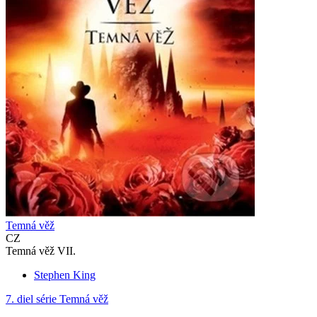
Temná věž
CZ
Temná věž VII.
Stephen King
7. diel série
Temná věž