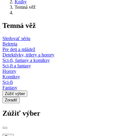
Knihy
Temná věž
Temná věž
Sledovať sériu
Beletria
Pre deti a mládež
Detektívky, trilery a horory
Sci-fi, fantasy a komiksy
Sci-fi a fantasy
Horory
Komiksy
Sci-fi
Fantasy
Zúžiť výber
Zoradiť
Zúžiť výber