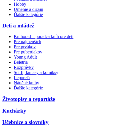
Hobby
Umenie a dizajn
Ďalšie kategórie
Deti a mládež
Knihorad – poradca kníh pre deti
Pre najmenších
Pre prvákov
Pre pubertiakov
Young Adult
Beletria
Rozprávky
Sci-fi, fantasy a komiksy
Leporelá
Náučné knihy
Ďalšie kategórie
Životopisy a reportáže
Kuchárky
Učebnice a slovníky