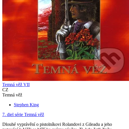
Temná věž VII
CZ
Temná věž
Stephen King
7. diel série
Temná věž
Dlouhé vyprávění o pistolníkovi Rolandovi z Gileadu a jeho