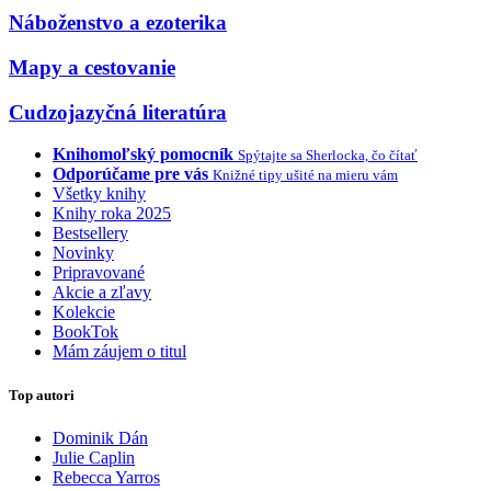
Náboženstvo a ezoterika
Mapy a cestovanie
Cudzojazyčná literatúra
Knihomoľský pomocník
Spýtajte sa Sherlocka, čo čítať
Odporúčame pre vás
Knižné tipy ušité na mieru vám
Všetky knihy
Knihy roka 2025
Bestsellery
Novinky
Pripravované
Akcie a zľavy
Kolekcie
BookTok
Mám záujem o titul
Top autori
Dominik Dán
Julie Caplin
Rebecca Yarros