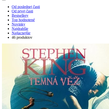
Od poslednej časti
Od prvej časti
Bestsellery
Top hodnotené
Novinky
Najdrahšie
Najlacnejšie
46 produktov