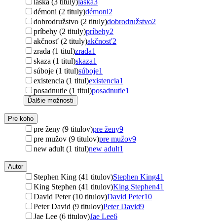
láska (3 tituly)
láska
3
démoni (2 tituly)
démoni
2
dobrodružstvo (2 tituly)
dobrodružstvo
2
príbehy (2 tituly)
príbehy
2
akčnosť (2 tituly)
akčnosť
2
zrada (1 titul)
zrada
1
skaza (1 titul)
skaza
1
súboje (1 titul)
súboje
1
existencia (1 titul)
existencia
1
posadnutie (1 titul)
posadnutie
1
Ďalšie možnosti
Pre koho
pre ženy (9 titulov)
pre ženy
9
pre mužov (9 titulov)
pre mužov
9
new adult (1 titul)
new adult
1
Autor
Stephen King (41 titulov)
Stephen King
41
King Stephen (41 titulov)
King Stephen
41
David Peter (10 titulov)
David Peter
10
Peter David (9 titulov)
Peter David
9
Jae Lee (6 titulov)
Jae Lee
6