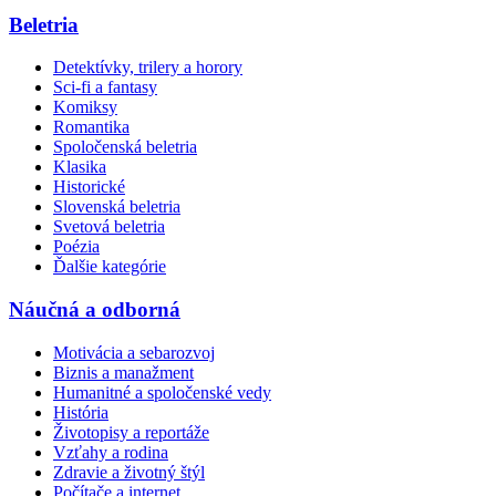
Beletria
Detektívky, trilery a horory
Sci-fi a fantasy
Komiksy
Romantika
Spoločenská beletria
Klasika
Historické
Slovenská beletria
Svetová beletria
Poézia
Ďalšie kategórie
Náučná a odborná
Motivácia a sebarozvoj
Biznis a manažment
Humanitné a spoločenské vedy
História
Životopisy a reportáže
Vzťahy a rodina
Zdravie a životný štýl
Počítače a internet