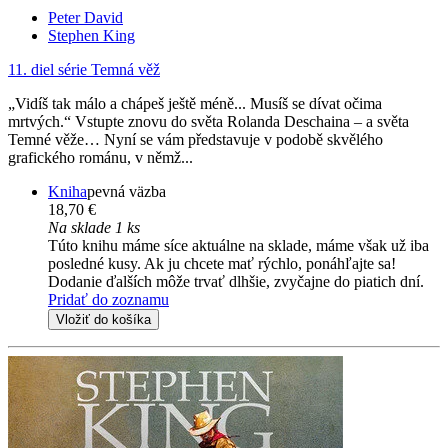
Peter David
Stephen King
11. diel série
Temná věž
„Vidíš tak málo a chápeš ještě méně... Musíš se dívat očima
mrtvých.“ Vstupte znovu do světa Rolanda Deschaina – a světa
Temné věže… Nyní se vám představuje v podobě skvělého
grafického románu, v němž...
Kniha
pevná väzba
18,70 €
Na sklade 1 ks
Túto knihu máme síce aktuálne na sklade, máme však už iba
posledné kusy. Ak ju chcete mať rýchlo, ponáhľajte sa!
Dodanie ďalších môže trvať dlhšie, zvyčajne do piatich dní.
Pridať do zoznamu
Vložiť do košíka