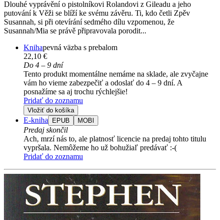
Dlouhé vyprávění o pistolníkovi Rolandovi z Gileadu a jeho
putování k Věži se blíží ke svému závěru. Ti, kdo četli Zpěv
Susannah, si při otevírání sedmého dílu vzpomenou, že
Susannah/Mia se právě připravovala porodit...
Kniha
pevná väzba s prebalom
22,10 €
Do 4 – 9 dní
Tento produkt momentálne nemáme na sklade, ale zvyčajne
vám ho vieme zabezpečiť a odoslať do 4 – 9 dní. A
posnažíme sa aj trochu rýchlejšie!
Pridať do zoznamu
Vložiť do košíka
E-kniha
EPUB
MOBI
Predaj skončil
Ach, mrzí nás to, ale platnosť licencie na predaj tohto titulu
vypršala. Nemôžeme ho už bohužiaľ predávať :-(
Pridať do zoznamu