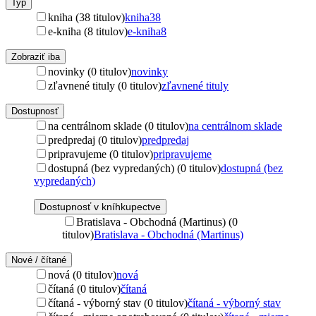
Typ
kniha (38 titulov)
kniha
38
e-kniha (8 titulov)
e-kniha
8
Zobraziť iba
novinky (0 titulov)
novinky
zľavnené tituly (0 titulov)
zľavnené tituly
Dostupnosť
na centrálnom sklade (0 titulov)
na centrálnom sklade
predpredaj (0 titulov)
predpredaj
pripravujeme (0 titulov)
pripravujeme
dostupná (bez vypredaných) (0 titulov)
dostupná (bez
vypredaných)
Dostupnosť v kníhkupectve
Bratislava - Obchodná (Martinus) (0
titulov)
Bratislava - Obchodná (Martinus)
Nové / čítané
nová (0 titulov)
nová
čítaná (0 titulov)
čítaná
čítaná - výborný stav (0 titulov)
čítaná - výborný stav