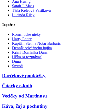
Ana Huang
Sarah J. Maas
Táňa Keleová Vasilková
Lucinda Riley
Top série
Romantické úteky
Harry Potter
Kapitán Stein a Notár Barbarič
Denník odvážneho bojka
Krimi Dominika Dána
Učím sa rozprávať
Duna
Smradi
Darčekové poukážky
Čítačky e-kníh
Vecičky od Martinusu
Káva, čaj a pochutiny