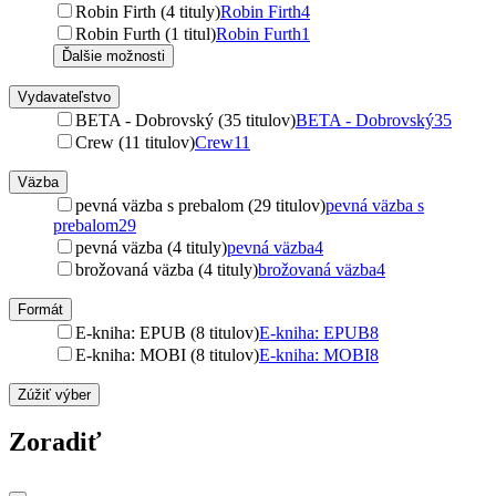
Robin Firth (4 tituly)
Robin Firth
4
Robin Furth (1 titul)
Robin Furth
1
Ďalšie možnosti
Vydavateľstvo
BETA - Dobrovský (35 titulov)
BETA - Dobrovský
35
Crew (11 titulov)
Crew
11
Väzba
pevná väzba s prebalom (29 titulov)
pevná väzba s
prebalom
29
pevná väzba (4 tituly)
pevná väzba
4
brožovaná väzba (4 tituly)
brožovaná väzba
4
Formát
E-kniha: EPUB (8 titulov)
E-kniha: EPUB
8
E-kniha: MOBI (8 titulov)
E-kniha: MOBI
8
Zúžiť výber
Zoradiť