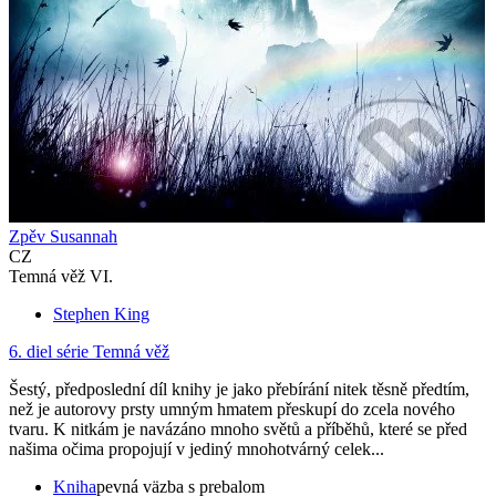
Zpěv Susannah
CZ
Temná věž VI.
Stephen King
6. diel série
Temná věž
Šestý, předposlední díl knihy je jako přebírání nitek těsně předtím,
než je autorovy prsty umným hmatem přeskupí do zcela nového
tvaru. K nitkám je navázáno mnoho světů a příběhů, které se před
našima očima propojují v jediný mnohotvárný celek...
Kniha
pevná väzba s prebalom