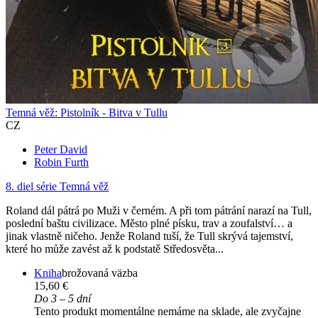
Temná věž: Pistolník - Bitva v Tullu
CZ
Peter David
Robin Furth
8. diel série
Temná věž
Roland dál pátrá po Muži v černém. A při tom pátrání narazí na Tull,
poslední baštu civilizace. Město plné písku, trav a zoufalství… a
jinak vlastně ničeho. Jenže Roland tuší, že Tull skrývá tajemství,
které ho může zavést až k podstatě Středosvěta...
Kniha
brožovaná väzba
15,60 €
Do 3 – 5 dní
Tento produkt momentálne nemáme na sklade, ale zvyčajne