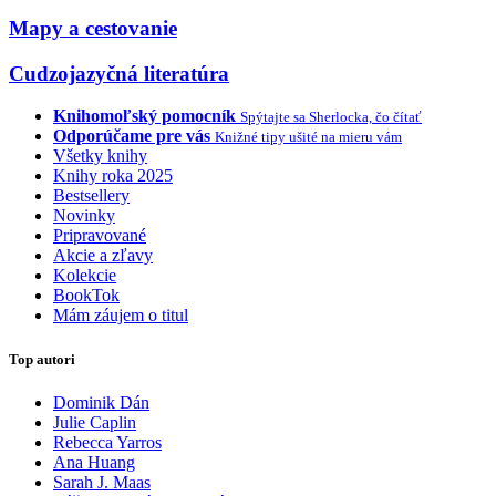
Mapy a cestovanie
Cudzojazyčná literatúra
Knihomoľský pomocník
Spýtajte sa Sherlocka, čo čítať
Odporúčame pre vás
Knižné tipy ušité na mieru vám
Všetky knihy
Knihy roka 2025
Bestsellery
Novinky
Pripravované
Akcie a zľavy
Kolekcie
BookTok
Mám záujem o titul
Top autori
Dominik Dán
Julie Caplin
Rebecca Yarros
Ana Huang
Sarah J. Maas