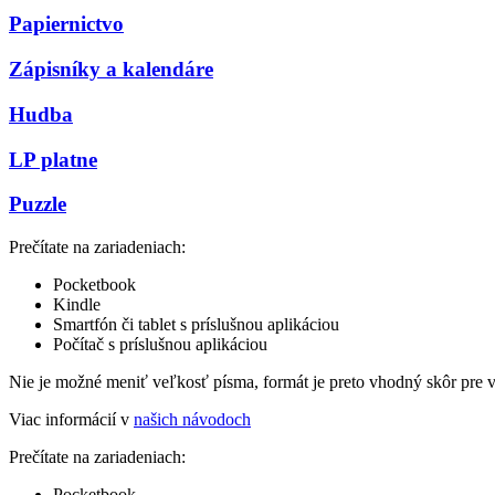
Papiernictvo
Zápisníky a kalendáre
Hudba
LP platne
Puzzle
Prečítate na zariadeniach:
Pocketbook
Kindle
Smartfón či tablet s príslušnou aplikáciou
Počítač s príslušnou aplikáciou
Nie je možné meniť veľkosť písma, formát je preto vhodný skôr pre 
Viac informácií v
našich návodoch
Prečítate na zariadeniach:
Pocketbook