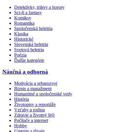
Detektívky, trilery a horory
Sci-fi a fantasy
Komiksy
Romantika
Spoločenská beletria
Klasika
Historické
Slovenská beletria
Svetová beletria
Poézia
Ďalšie kategórie
Náučná a odborná
Motivácia a sebarozvoj
Biznis a manažment
Humanitné a spoločenské vedy
História
Životopisy a reportáže
Vzťahy a rodina
Zdravie a životný štýl
Počítače a internet
Hobby
Umenie a dizajn