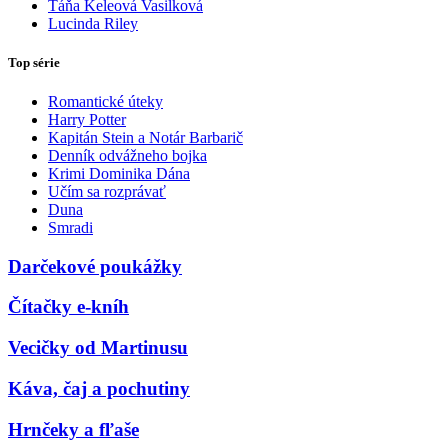
Táňa Keleová Vasilková
Lucinda Riley
Top série
Romantické úteky
Harry Potter
Kapitán Stein a Notár Barbarič
Denník odvážneho bojka
Krimi Dominika Dána
Učím sa rozprávať
Duna
Smradi
Darčekové poukážky
Čítačky e-kníh
Vecičky od Martinusu
Káva, čaj a pochutiny
Hrnčeky a fľaše