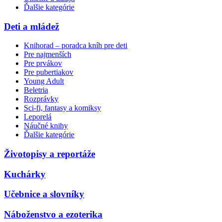
Ďalšie kategórie
Deti a mládež
Knihorad – poradca kníh pre deti
Pre najmenších
Pre prvákov
Pre pubertiakov
Young Adult
Beletria
Rozprávky
Sci-fi, fantasy a komiksy
Leporelá
Náučné knihy
Ďalšie kategórie
Životopisy a reportáže
Kuchárky
Učebnice a slovníky
Náboženstvo a ezoterika