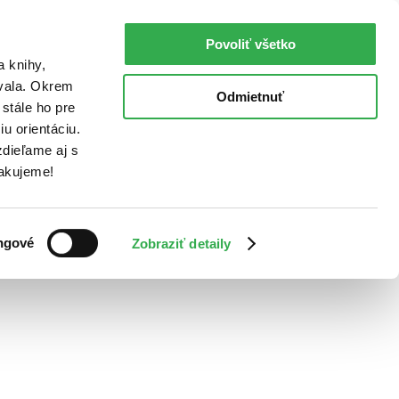
Povoliť všetko
a knihy,
ovala. Okrem
Odmietnuť
stále ho pre
u orientáciu.
dieľame aj s
Ďakujeme!
ngové
Zobraziť detaily