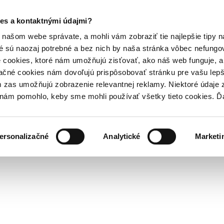
es a kontaktnými údajmi?
našom webe správate, a mohli vám zobraziť tie najlepšie tipy n
é sú naozaj potrebné a bez nich by naša stránka vôbec nefung
 cookies, ktoré nám umožňujú zisťovať, ako náš web funguje, a 
ačné cookies nám dovoľujú prispôsobovať stránku pre vašu lepši
zas umožňujú zobrazenie relevantnej reklamy. Niektoré údaje z
y nám pomohlo, keby sme mohli používať všetky tieto cookies. 
ersonalizačné
Analytické
Marketi