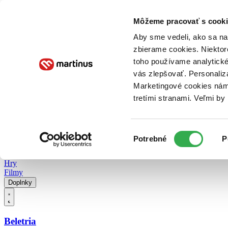
Doručenie
Kníhkupectvá
Knihovrátok
Poukážky
Knižný blog
Kontakt
Môžeme pracovať s cooki
Aby sme vedeli, ako sa na 
zbierame cookies. Niektor
E-knihy
Audioknihy
Hry
Filmy
Knihy
Doplnky
toho používame analytické
vás zlepšovať. Personaliz
Vyhľadávanie
Marketingové cookies nám 
tretími stranami. Veľmi b
Prihlásiť
Vyhľadávanie
Výber
Knihy
Potrebné
P
súhlasu
E-knihy
Audioknihy
Hry
Filmy
Doplnky
Beletria