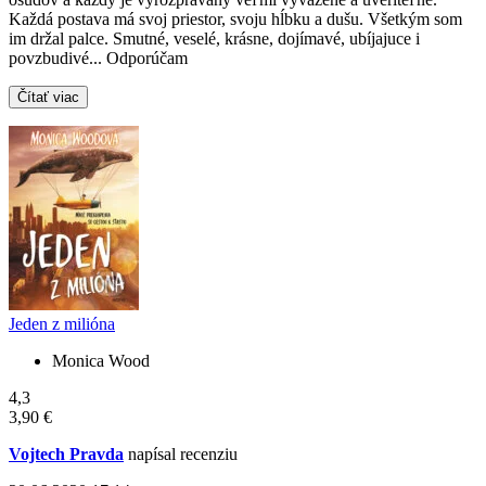
Každá postava má svoj priestor, svoju hĺbku a dušu. Všetkým som
im držal palce. Smutné, veselé, krásne, dojímavé, ubíjajuce i
povzbudivé... Odporúčam
Čítať viac
Jeden z milióna
Monica Wood
4,3
3,90 €
Vojtech Pravda
napísal recenziu