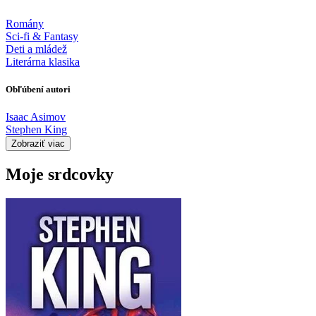
Romány
Sci-fi & Fantasy
Deti a mládež
Literárna klasika
Obľúbení autori
Isaac Asimov
Stephen King
Zobraziť viac
Moje srdcovky