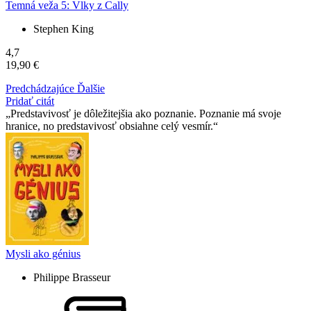
Temná veža 5: Vlky z Cally
Stephen King
4,7
19,90 €
Predchádzajúce
Ďalšie
Pridať citát
Predstavivosť je dôležitejšia ako poznanie. Poznanie má svoje
hranice, no predstavivosť obsiahne celý vesmír.
Mysli ako génius
Philippe Brasseur