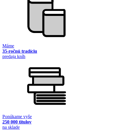
Máme
35-ročnú tradíciu
predaja kníh
Ponúkame vyše
250 000 titulov
na sklade