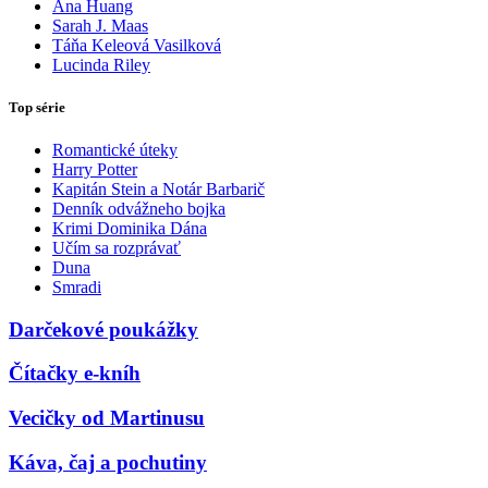
Ana Huang
Sarah J. Maas
Táňa Keleová Vasilková
Lucinda Riley
Top série
Romantické úteky
Harry Potter
Kapitán Stein a Notár Barbarič
Denník odvážneho bojka
Krimi Dominika Dána
Učím sa rozprávať
Duna
Smradi
Darčekové poukážky
Čítačky e-kníh
Vecičky od Martinusu
Káva, čaj a pochutiny