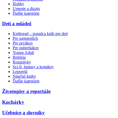
Hobby
Umenie a dizajn
Ďalšie kategórie
Deti a mládež
Knihorad – poradca kníh pre deti
Pre najmenších
Pre prvákov
Pre pubertiakov
Young Adult
Beletria
Rozprávky
Sci-fi, fantasy a komiksy
Leporelá
Náučné knihy
Ďalšie kategórie
Životopisy a reportáže
Kuchárky
Učebnice a slovníky