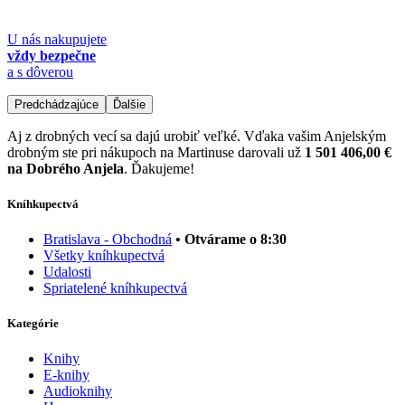
U nás nakupujete
vždy bezpečne
a s dôverou
Predchádzajúce
Ďalšie
Aj z drobných vecí sa dajú urobiť veľké. Vďaka vašim Anjelským
drobným ste pri nákupoch na Martinuse darovali už
1 501 406,00 €
na Dobrého Anjela
. Ďakujeme!
Kníhkupectvá
Bratislava - Obchodná
• Otvárame o 8:30
Všetky kníhkupectvá
Udalosti
Spriatelené kníhkupectvá
Kategórie
Knihy
E-knihy
Audioknihy