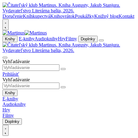
Doručenie
Kníhkupectvá
Knihovrátok
Poukážky
Knižný blog
Kontakt
E-knihy
Audioknihy
Hry
Filmy
Knihy
Doplnky
Vyhľadávanie
Prihlásiť
Vyhľadávanie
Knihy
E-knihy
Audioknihy
Hry
Filmy
Doplnky