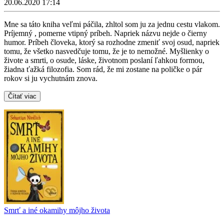
20.06.2020 17:14
Mne sa táto kniha veľmi páčila, zhltol som ju za jednu cestu vlakom.
Príjemný , pomerne vtipný príbeh. Napriek názvu nejde o čierny
humor. Príbeh človeka, ktorý sa rozhodne zmeniť svoj osud, napriek
tomu, že všetko nasvedčuje tomu, že je to nemožné. Myšlienky o
živote a smrti, o osude, láske, životnom poslaní ľahkou formou,
žiadna ťažká filozofia. Som rád, že mi zostane na poličke o pár
rokov si ju vychutnám znova.
Čítať viac
Smrť a iné okamihy môjho života