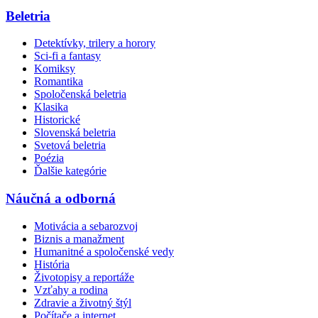
Beletria
Detektívky, trilery a horory
Sci-fi a fantasy
Komiksy
Romantika
Spoločenská beletria
Klasika
Historické
Slovenská beletria
Svetová beletria
Poézia
Ďalšie kategórie
Náučná a odborná
Motivácia a sebarozvoj
Biznis a manažment
Humanitné a spoločenské vedy
História
Životopisy a reportáže
Vzťahy a rodina
Zdravie a životný štýl
Počítače a internet