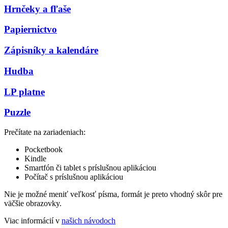
Hrnčeky a fľaše
Papiernictvo
Zápisníky a kalendáre
Hudba
LP platne
Puzzle
Prečítate na zariadeniach:
Pocketbook
Kindle
Smartfón či tablet s príslušnou aplikáciou
Počítač s príslušnou aplikáciou
Nie je možné meniť veľkosť písma, formát je preto vhodný skôr pre
väčšie obrazovky.
Viac informácií v
našich návodoch