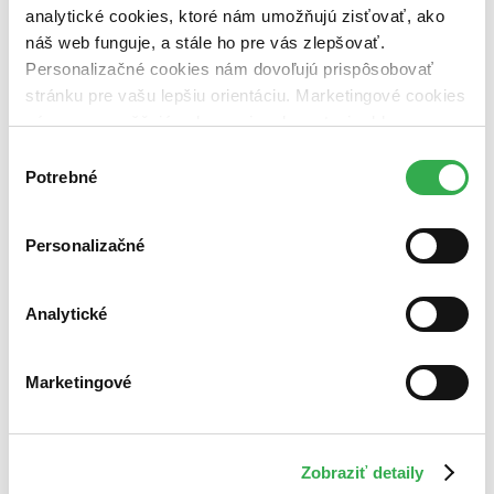
analytické cookies, ktoré nám umožňujú zisťovať, ako
náš web funguje, a stále ho pre vás zlepšovať.
Personalizačné cookies nám dovoľujú prispôsobovať
stránku pre vašu lepšiu orientáciu. Marketingové cookies
nám zas umožňujú zobrazenie relevantnej reklamy.
Niektoré údaje zdieľame aj s tretími stranami. Veľmi by
Výber
nám pomohlo, keby sme mohli používať všetky tieto
Potrebné
súhlasu
cookies. Ďakujeme!
Personalizačné
Moje aktivity
Analytické
Marketingové
Vojtech Pravda
prečítal knihu
02.03.2023 11:31
Zobraziť detaily