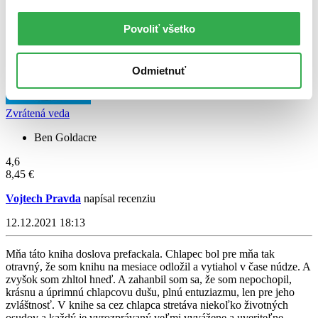
Povoliť všetko
Odmietnuť
Zvrátená veda
Ben Goldacre
4,6
8,45 €
Vojtech Pravda
napísal recenziu
12.12.2021 18:13
Mňa táto kniha doslova prefackala. Chlapec bol pre mňa tak
otravný, že som knihu na mesiace odložil a vytiahol v čase núdze. A
zvyšok som zhltol hneď. A zahanbil som sa, že som nepochopil,
krásnu a úprimnú chlapcovu dušu, plnú entuziazmu, len pre jeho
zvláštnosť. V knihe sa cez chlapca stretáva niekoľko životných
osudov a každý je vyrozprávaný veľmi vyvážene a uveriteľne.