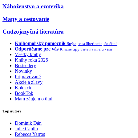
Náboženstvo a ezoterika
Mapy a cestovanie
Cudzojazyčná literatúra
Knihomoľský pomocník
Spýtajte sa Sherlocka, čo čítať
Odporúčame pre vás
Knižné tipy ušité na mieru vám
Všetky knihy
Knihy roka 2025
Bestsellery
Novinky
Pripravované
Akcie a zľavy
Kolekcie
BookTok
Mám záujem o titul
Top autori
Dominik Dán
Julie Caplin
Rebecca Yarros