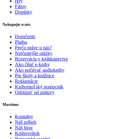
Hry
Filmy
Doplnky
Nakupujte u nás
Doručenie
Platba
Prečo práve u nás?
Najčastejšie otázky
Rezervácia v kníhkupectve
Ako čítať e-knihy
Ako počúvať audioknihy
Pre školy a knižnice
Reklamácie
Knihomoľský pomocník
Odstúpiť od zmluvy
Martinus
Kontakty
Náš príbeh
Náš blog
Knihovrátok
Partnerský systém