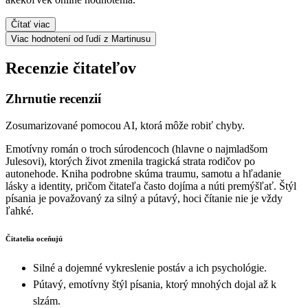
Čítať viac
Viac hodnotení od ľudí z Martinusu
Recenzie čitateľov
Zhrnutie recenzií
Zosumarizované pomocou AI, ktorá môže robiť chyby.
Emotívny román o troch súrodencoch (hlavne o najmladšom
Julesovi), ktorých život zmenila tragická strata rodičov po
autonehode. Kniha podrobne skúma traumu, samotu a hľadanie
lásky a identity, pričom čitateľa často dojíma a núti premýšľať. Štýl
písania je považovaný za silný a pútavý, hoci čítanie nie je vždy
ľahké.
Čitatelia oceňujú
Silné a dojemné vykreslenie postáv a ich psychológie.
Pútavý, emotívny štýl písania, ktorý mnohých dojal až k
slzám.