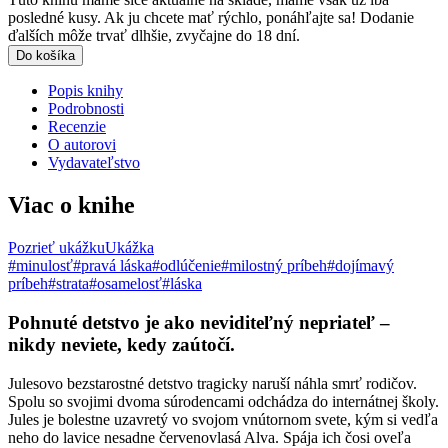
posledné kusy. Ak ju chcete mať rýchlo, ponáhľajte sa! Dodanie
ďalších môže trvať dlhšie, zvyčajne do 18 dní.
Do košíka
Popis knihy
Podrobnosti
Recenzie
O autorovi
Vydavateľstvo
Viac o knihe
Pozrieť ukážku
Ukážka
#minulosť
#pravá láska
#odlúčenie
#milostný príbeh
#dojímavý
príbeh
#strata
#osamelosť
#láska
Pohnuté detstvo je ako neviditeľný nepriateľ –
nikdy neviete, kedy zaútočí.
Julesovo bezstarostné detstvo tragicky naruší náhla smrť rodičov.
Spolu so svojimi dvoma súrodencami odchádza do internátnej školy.
Jules je bolestne uzavretý vo svojom vnútornom svete, kým si vedľa
neho do lavice nesadne červenovlasá Alva. Spája ich čosi oveľa