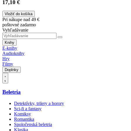
17,10 €
Vložiť do košíka
Pri nákupe nad 49 €
poštovné zadarmo
Vyhľadávanie
Knihy
E-knihy
Audioknihy
Hry
Filmy
Doplnky
Beletria
Detektívky, trilery a horory
Sci-fi a fantasy
Komiksy
Romantika
Spoločenská beletria
Klasika