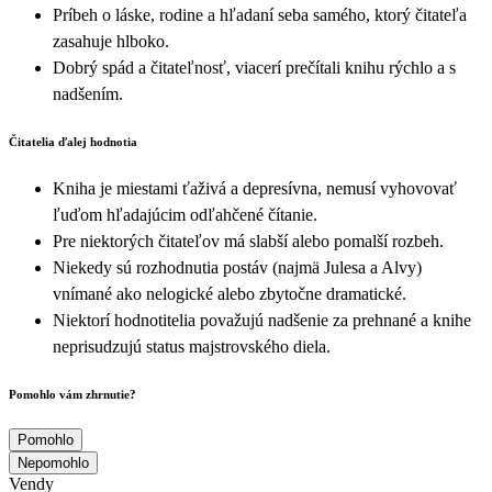
Príbeh o láske, rodine a hľadaní seba samého, ktorý čitateľa
zasahuje hlboko.
Dobrý spád a čitateľnosť, viacerí prečítali knihu rýchlo a s
nadšením.
Čitatelia ďalej hodnotia
Kniha je miestami ťaživá a depresívna, nemusí vyhovovať
ľuďom hľadajúcim odľahčené čítanie.
Pre niektorých čitateľov má slabší alebo pomalší rozbeh.
Niekedy sú rozhodnutia postáv (najmä Julesa a Alvy)
vnímané ako nelogické alebo zbytočne dramatické.
Niektorí hodnotitelia považujú nadšenie za prehnané a knihe
neprisudzujú status majstrovského diela.
Pomohlo vám zhrnutie?
Pomohlo
Nepomohlo
Vendy