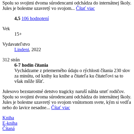
Spolu so svojimi dvoma súrodencami odchádza do internátnej školy.
Jules je bolestne uzavretý vo svojom...
Čítať viac
4,5
106 hodnotení
Vek
15+
Vydavateľstvo
Lindeni
, 2022
312 strán
6-7 hodín čítania
Vychádzame z priemerného údaju o rýchlosti čítania 230 slov
za minútu, od knihy ku knihe a čitateľa ku čitateľovi sa to
však môže líšiť.
Julesovo bezstarostné detstvo tragicky naruší náhla smrť rodičov.
Spolu so svojimi dvoma súrodencami odchádza do internátnej školy.
Jules je bolestne uzavretý vo svojom vnútornom svete, kým si vedľa
neho do lavice nesadne...
Čítať viac
Kniha
E-kniha
Čítaná