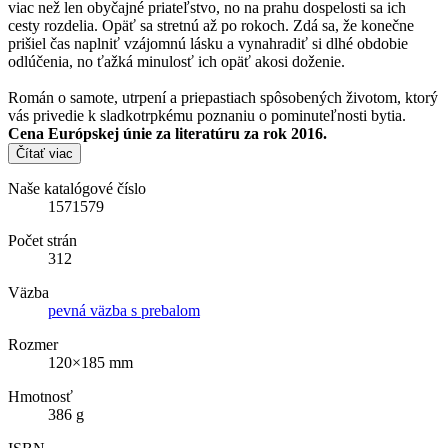
viac než len obyčajné priateľstvo, no na prahu dospelosti sa ich
cesty rozdelia. Opäť sa stretnú až po rokoch. Zdá sa, že konečne
prišiel čas naplniť vzájomnú lásku a vynahradiť si dlhé obdobie
odlúčenia, no ťažká minulosť ich opäť akosi doženie.
Román o samote, utrpení a priepastiach spôsobených životom, ktorý
vás privedie k sladkotrpkému poznaniu o pominuteľnosti bytia.
Cena Európskej únie za literatúru za rok 2016.
Čítať viac
Naše katalógové číslo
1571579
Počet strán
312
Väzba
pevná väzba s prebalom
Rozmer
120×185 mm
Hmotnosť
386 g