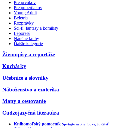
Pre prvákov
Pre pubertiakov
Young Adult
Beletria
Rozprávky
Sci-fi, fantasy a komiksy
Leporelá
Náučné knihy
Ďalšie kategórie
Životopisy a reportáže
Kuchárky
Učebnice a slovníky
Náboženstvo a ezoterika
Mapy a cestovanie
Cudzojazyčná literatúra
Knihomoľský pomocník
Spýtajte sa Sherlocka, čo čítať