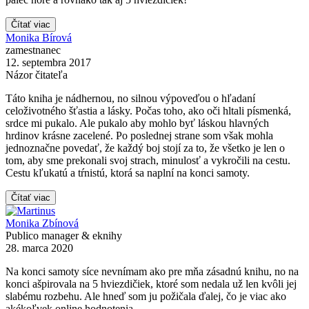
Čítať viac
Monika Bírová
zamestnanec
12. septembra 2017
Názor čitateľa
Táto kniha je nádhernou, no silnou výpoveďou o hľadaní
celoživotného šťastia a lásky. Počas toho, ako oči hltali písmenká,
srdce mi pukalo. Ale pukalo aby mohlo byť láskou hlavných
hrdinov krásne zacelené. Po poslednej strane som však mohla
jednoznačne povedať, že každý boj stojí za to, že všetko je len o
tom, aby sme prekonali svoj strach, minulosť a vykročili na cestu.
Cestu kľukatú a tŕnistú, ktorá sa naplní na konci samoty.
Čítať viac
Monika Zbínová
Publico manager & eknihy
28. marca 2020
Na konci samoty síce nevnímam ako pre mňa zásadnú knihu, no na
konci ašpirovala na 5 hviezdičiek, ktoré som nedala už len kvôli jej
slabému rozbehu. Ale hneď som ju požičala ďalej, čo je viac ako
akékoľvek online hodnotenia.