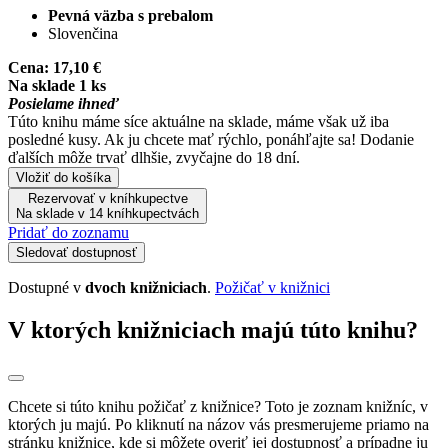
Pevná väzba s prebalom
Slovenčina
Cena:
17,10 €
Na sklade 1 ks
Posielame ihneď
Túto knihu máme síce aktuálne na sklade, máme však už iba
posledné kusy. Ak ju chcete mať rýchlo, ponáhľajte sa! Dodanie
ďalších môže trvať dlhšie, zvyčajne do 18 dní.
Vložiť do košíka
Rezervovať v kníhkupectve
Na sklade v 14 kníhkupectvách
Pridať do zoznamu
Sledovať dostupnosť
Dostupné v
dvoch knižniciach
.
Požičať v knižnici
V ktorých knižniciach majú túto knihu?
Chcete si túto knihu požičať z knižnice? Toto je zoznam knižníc, v
ktorých ju majú. Po kliknutí na názov vás presmerujeme priamo na
stránku knižnice, kde si môžete overiť jej dostupnosť a prípadne ju