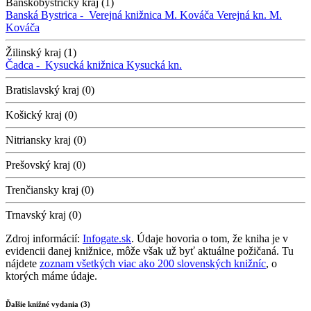
Banskobystrický kraj (1)
Banská Bystrica -
Verejná knižnica M. Kováča
Verejná kn. M.
Kováča
Žilinský kraj (1)
Čadca -
Kysucká knižnica
Kysucká kn.
Bratislavský kraj (0)
Košický kraj (0)
Nitriansky kraj (0)
Prešovský kraj (0)
Trenčiansky kraj (0)
Trnavský kraj (0)
Zdroj informácií:
Infogate.sk
. Údaje hovoria o tom, že kniha je v
evidencii danej knižnice, môže však už byť aktuálne požičaná. Tu
nájdete
zoznam všetkých viac ako 200 slovenských knižníc
, o
ktorých máme údaje.
Ďalšie knižné vydania (3)