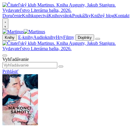
Doručenie
Kníhkupectvá
Knihovrátok
Poukážky
Knižný blog
Kontakt
E-knihy
Audioknihy
Hry
Filmy
Knihy
Doplnky
Vyhľadávanie
Prihlásiť