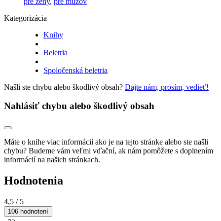
pre ženy
,
pre mužov
Kategorizácia
Knihy
Beletria
Spoločenská beletria
Našli ste chybu alebo škodlivý obsah?
Dajte nám, prosím, vedieť!
Nahlásiť chybu alebo škodlivý obsah
Máte o knihe viac informácií ako je na tejto stránke alebo ste našli
chybu? Budeme vám veľmi vďační, ak nám pomôžete s doplnením
informácií na našich stránkach.
Hodnotenia
4,5
/ 5
106 hodnotení