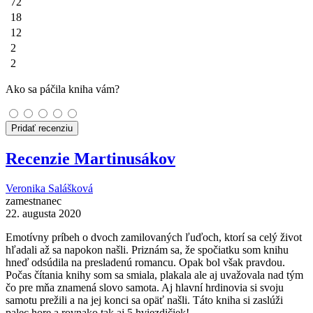
72
18
12
2
2
Ako sa páčila kniha vám?
Pridať recenziu
Recenzie Martinusákov
Veronika Salášková
zamestnanec
22. augusta 2020
Emotívny príbeh o dvoch zamilovaných ľuďoch, ktorí sa celý život
hľadali až sa napokon našli. Priznám sa, že spočiatku som knihu
hneď odsúdila na presladenú romancu. Opak bol však pravdou.
Počas čítania knihy som sa smiala, plakala ale aj uvažovala nad tým
čo pre mňa znamená slovo samota. Aj hlavní hrdinovia si svoju
samotu prežili a na jej konci sa opäť našli. Táto kniha si zaslúži
palec hore a rovnako tak aj 5 hviezdičiek!