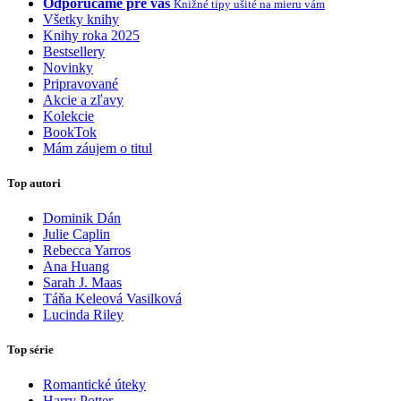
Odporúčame pre vás
Knižné tipy ušité na mieru vám
Všetky knihy
Knihy roka 2025
Bestsellery
Novinky
Pripravované
Akcie a zľavy
Kolekcie
BookTok
Mám záujem o titul
Top autori
Dominik Dán
Julie Caplin
Rebecca Yarros
Ana Huang
Sarah J. Maas
Táňa Keleová Vasilková
Lucinda Riley
Top série
Romantické úteky
Harry Potter