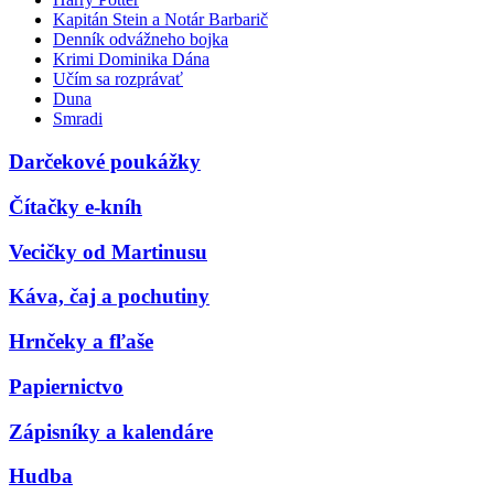
Kapitán Stein a Notár Barbarič
Denník odvážneho bojka
Krimi Dominika Dána
Učím sa rozprávať
Duna
Smradi
Darčekové poukážky
Čítačky e-kníh
Vecičky od Martinusu
Káva, čaj a pochutiny
Hrnčeky a fľaše
Papiernictvo
Zápisníky a kalendáre
Hudba