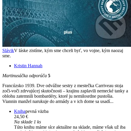
Slávik
V láske zistíme, kým sme chceli byť, vo vojne, kým naozaj
sme.
Kristin Hannah
Martinusáčka odporúča
5
Francúzsko 1939. Dve odvážne sestry z mestečka Carriveau stoja
zoči-voči zdrvujúcej skutočnosti – krajinu zaplavili nemecké tanky a
oblohu zatemnili bombardéry, ktoré ju nemilosrdne pustošia.
Viannin manžel narukuje do armády a v ich dome sa usadí...
Kniha
pevná väzba
24,50 €
Na sklade 1 ks
Túto knihu máme síce aktuálne na sklade, máme však už iba