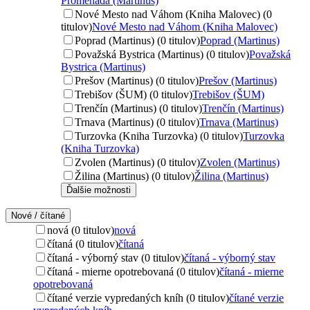
Promenada (Martinus)
Nové Mesto nad Váhom (Kniha Malovec) (0
titulov)
Nové Mesto nad Váhom (Kniha Malovec)
Poprad (Martinus) (0 titulov)
Poprad (Martinus)
Považská Bystrica (Martinus) (0 titulov)
Považská
Bystrica (Martinus)
Prešov (Martinus) (0 titulov)
Prešov (Martinus)
Trebišov (ŠUM) (0 titulov)
Trebišov (ŠUM)
Trenčín (Martinus) (0 titulov)
Trenčín (Martinus)
Trnava (Martinus) (0 titulov)
Trnava (Martinus)
Turzovka (Kniha Turzovka) (0 titulov)
Turzovka
(Kniha Turzovka)
Zvolen (Martinus) (0 titulov)
Zvolen (Martinus)
Žilina (Martinus) (0 titulov)
Žilina (Martinus)
Ďalšie možnosti
Nové / čítané
nová (0 titulov)
nová
čítaná (0 titulov)
čítaná
čítaná - výborný stav (0 titulov)
čítaná - výborný stav
čítaná - mierne opotrebovaná (0 titulov)
čítaná - mierne
opotrebovaná
čítané verzie vypredaných kníh (0 titulov)
čítané verzie