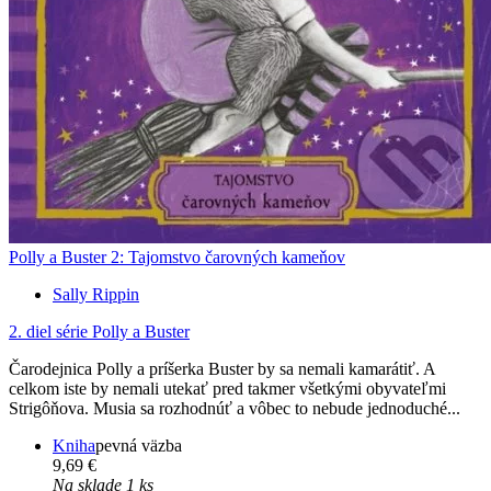
Polly a Buster 2: Tajomstvo čarovných kameňov
Sally Rippin
2. diel série
Polly a Buster
Čarodejnica Polly a príšerka Buster by sa nemali kamarátiť. A
celkom iste by nemali utekať pred takmer všetkými obyvateľmi
Strigôňova. Musia sa rozhodnúť a vôbec to nebude jednoduché...
Kniha
pevná väzba
9,69 €
Na sklade 1 ks