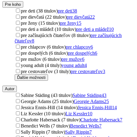
Pre koho
pre deti (38 titulov)
pre deti
38
pre dievčatá (22 titulov)
pre dievčatá
22
pre ženy (15 titulov)
pre ženy
15
pre deti a mládež (10 titulov)
pre deti a mládež
10
pre začínajúcich čitateľov (8 titulov)
pre začínajúcich
čitateľov
8
pre chlapcov (6 titulov)
pre chlapcov
6
pre dospelých (6 titulov)
pre dospelých
6
pre mužov (6 titulov)
pre mužov
6
young adult (4 tituly)
young adult
4
pre cestovateľov (3 tituly)
pre cestovateľov
3
Ďalšie možnosti
Autor
Sabine Städing (43 titulov)
Sabine Städing
43
Georgie Adams (25 titulov)
Georgie Adams
25
Jessica Ennis-Hill (14 titulov)
Jessica Ennis-Hill
14
Liz Kessler (10 titulov)
Liz Kessler
10
Charlotte Habersack (7 titulov)
Charlotte Habersack
7
Benedict Wells (7 titulov)
Benedict Wells
7
Sally Rippin (7 titulov)
Sally Rippin
7