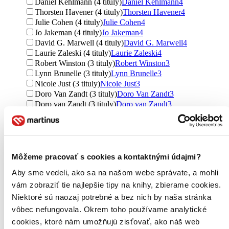
Daniel Kehlmann (4 tituly)
Daniel Kehlmann
4
Thorsten Havener (4 tituly)
Thorsten Havener
4
Julie Cohen (4 tituly)
Julie Cohen
4
Jo Jakeman (4 tituly)
Jo Jakeman
4
David G. Marwell (4 tituly)
David G. Marwell
4
Laurie Zaleski (4 tituly)
Laurie Zaleski
4
Robert Winston (3 tituly)
Robert Winston
3
Lynn Brunelle (3 tituly)
Lynn Brunelle
3
Nicole Just (3 tituly)
Nicole Just
3
Doro Van Zandt (3 tituly)
Doro Van Zandt
3
Doro van Zandt (3 tituly)
Doro van Zandt
3
Georgia Pritchett (3 tituly)
Georgia Pritchett
3
Luke Allnutt (3 tituly)
Luke Allnutt
3
Richard Hammond (2 tituly)
Richard Hammond
2
Kjartan Poskitt (2 tituly)
Kjartan Poskitt
2
Otfried Preussler (2 tituly)
Otfried Preussler
2
Môžeme pracovať s cookies a kontaktnými údajmi?
Inga Menkhoff (2 tituly)
Inga Menkhoff
2
Aby sme vedeli, ako sa na našom webe správate, a mohli
Jette Sander (2 tituly)
Jette Sander
2
vám zobraziť tie najlepšie tipy na knihy, zbierame cookies.
Susane Au (2 tituly)
Susane Au
2
Brigitte Hoffman (2 tituly)
Brigitte Hoffman
2
Niektoré sú naozaj potrebné a bez nich by naša stránka
Lena Steinfeld (2 tituly)
Lena Steinfeld
2
vôbec nefungovala. Okrem toho používame analytické
Otfried Preußler (2 tituly)
Otfried Preußler
2
cookies, ktoré nám umožňujú zisťovať, ako náš web
Ďalšie možnosti