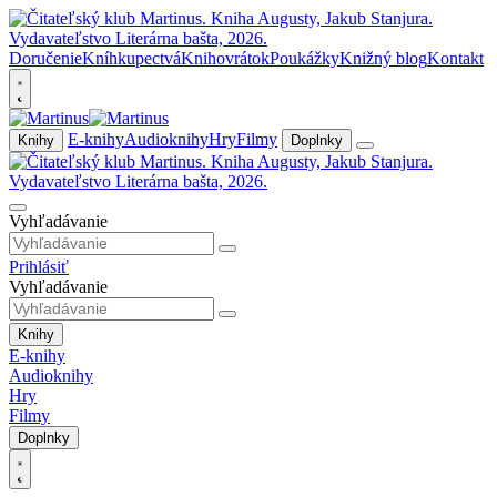
Doručenie
Kníhkupectvá
Knihovrátok
Poukážky
Knižný blog
Kontakt
E-knihy
Audioknihy
Hry
Filmy
Knihy
Doplnky
Vyhľadávanie
Prihlásiť
Vyhľadávanie
Knihy
E-knihy
Audioknihy
Hry
Filmy
Doplnky