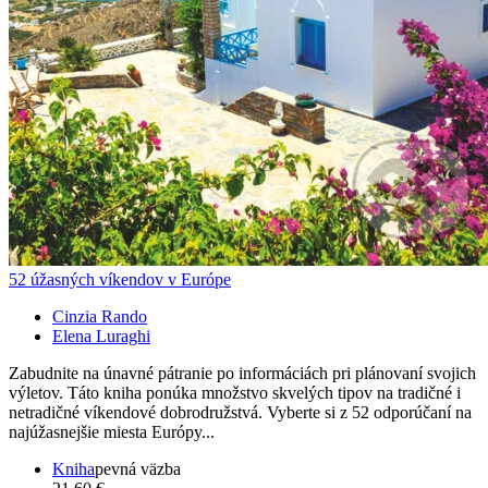
52 úžasných víkendov v Európe
Cinzia Rando
Elena Luraghi
Zabudnite na únavné pátranie po informáciách pri plánovaní svojich
výletov. Táto kniha ponúka množstvo skvelých tipov na tradičné i
netradičné víkendové dobrodružstvá. Vyberte si z 52 odporúčaní na
najúžasnejšie miesta Európy...
Kniha
pevná väzba