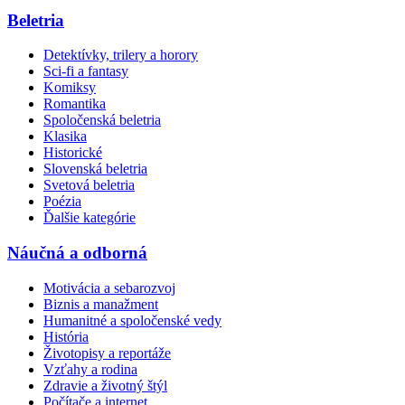
Beletria
Detektívky, trilery a horory
Sci-fi a fantasy
Komiksy
Romantika
Spoločenská beletria
Klasika
Historické
Slovenská beletria
Svetová beletria
Poézia
Ďalšie kategórie
Náučná a odborná
Motivácia a sebarozvoj
Biznis a manažment
Humanitné a spoločenské vedy
História
Životopisy a reportáže
Vzťahy a rodina
Zdravie a životný štýl
Počítače a internet