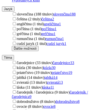
vypredaných kníh
Jazyk
slovenčina (188 titulov)
slovenčina
188
čeština (2 tituly)
čeština
2
angličtina (1 titul)
angličtina
1
poľština (1 titul)
poľština
1
gréčtina (1 titul)
gréčtina
1
rumunčina (1 titul)
rumunčina
1
cudzí jazyk (1 titul)
cudzí jazyk
1
Ďalšie možnosti
Téma
čarodejnice (33 titulov)
čarodejnice
33
kúzla (30 titulov)
kúzla
30
priateľstvo (19 titulov)
priateľstvo
19
jablká (14 titulov)
jablká
14
zvieratá (13 titulov)
zvieratá
13
láska (11 titulov)
láska
11
čarodejník / čarodejnica (9 titulov)
čarodejník /
čarodejnica
9
dobrodružstvo (8 titulov)
dobrodružstvo
8
ovocie (8 titulov)
ovocie
8