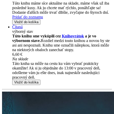
Túto knihu máme síce aktuálne na sklade, máme však už iba
posledné kusy. Ak ju chcete mať rýchlo, ponáhľajte sa!
Dodanie ďalších môže trvať dlhšie, zvyčajne do štyroch dní.
Pridať do zoznamu
Vložiť do košíka
Čítaná
výborný stav
Túto knihu sme vykúpili cez
Knihovrátok
a je vo
výbornom stave.
Rozdiel medzi touto knihou a novou by ste
asi ani nespoznali. Knihu sme označili nálepkou, ktorá môže
na niektorých obaloch zanechať stopy.
6,60 €
Na sklade
Táto kniha sa môže na cestu ku vám vybrať prakticky
okamžite! Ak si ju objednáte do 13:00 v pracovný deň,
odošleme vám ju ešte dnes, inak najneskôr nasledujúci
pracovný deň.
Vložiť do košíka