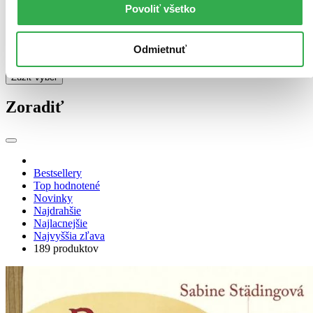
Povoliť všetko
Formát
E-kniha: PDF (21 titulov)
E-kniha: PDF
21
E-kniha: EPUB (21 titulov)
E-kniha: EPUB
21
Odmietnuť
E-kniha: MOBI (21 titulov)
E-kniha: MOBI
21
Zúžiť výber
Zoradiť
Bestsellery
Top hodnotené
Novinky
Najdrahšie
Najlacnejšie
Najvyššia zľava
189 produktov