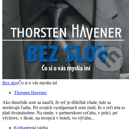
Bez slov
Čo si o vás myslia iní
Thorsten Havener
Ako tlmočník som sa naučil, že reč je dôležitá všade, kde sa
stretávajú ľudia. Pri svojich vystúpeniach som zistil, že o reči tela to
platí dvojnásobne. Na rande, v partnerskom vzťahu, v práci, pri
výchove, v škole, na recepcii v hoteli, vo výťahu...
Kniha
pevná väzba