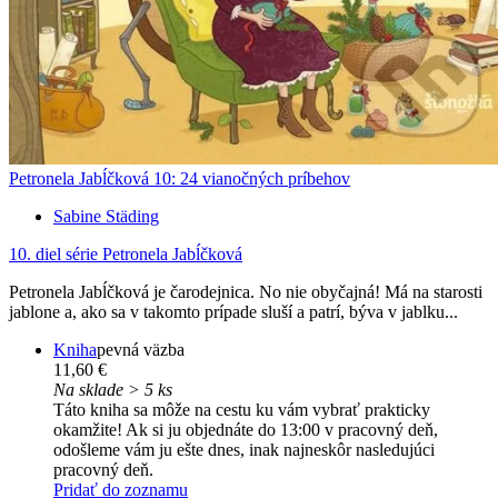
Petronela Jabĺčková 10: 24 vianočných príbehov
Sabine Städing
10. diel série
Petronela Jabĺčková
Petronela Jabĺčková je čarodejnica. No nie obyčajná! Má na starosti
jablone a, ako sa v takomto prípade sluší a patrí, býva v jablku...
Kniha
pevná väzba
11,60 €
Na sklade > 5 ks
Táto kniha sa môže na cestu ku vám vybrať prakticky
okamžite! Ak si ju objednáte do 13:00 v pracovný deň,
odošleme vám ju ešte dnes, inak najneskôr nasledujúci
pracovný deň.
Pridať do zoznamu