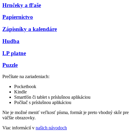
Hrnčeky a fľaše
Papiernictvo
Zápisníky a kalendáre
Hudba
LP platne
Puzzle
Prečítate na zariadeniach:
Pocketbook
Kindle
Smartfón či tablet s príslušnou aplikáciou
Počítač s príslušnou aplikáciou
Nie je možné meniť veľkosť písma, formát je preto vhodný skôr pre
väčšie obrazovky.
Viac informácií v
našich návodoch