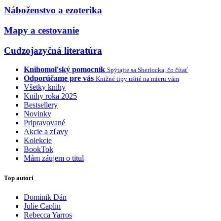
Náboženstvo a ezoterika
Mapy a cestovanie
Cudzojazyčná literatúra
Knihomoľský pomocník
Spýtajte sa Sherlocka, čo čítať
Odporúčame pre vás
Knižné tipy ušité na mieru vám
Všetky knihy
Knihy roka 2025
Bestsellery
Novinky
Pripravované
Akcie a zľavy
Kolekcie
BookTok
Mám záujem o titul
Top autori
Dominik Dán
Julie Caplin
Rebecca Yarros