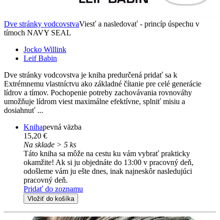
Dve stránky vodcovstva
Viesť a nasledovať - princíp úspechu v
tímoch NAVY SEAL
Jocko Willink
Leif Babin
Dve stránky vodcovstva je kniha predurčená pridať sa k
Extrémnemu vlastníctvu ako základné čítanie pre celé generácie
lídrov a tímov. Pochopenie potreby zachovávania rovnováhy
umožňuje lídrom viest maximálne efektívne, splniť misiu a
dosiahnuť ...
Kniha
pevná väzba
15,20 €
Na sklade > 5 ks
Táto kniha sa môže na cestu ku vám vybrať prakticky
okamžite! Ak si ju objednáte do 13:00 v pracovný deň,
odošleme vám ju ešte dnes, inak najneskôr nasledujúci
pracovný deň.
Pridať do zoznamu
Vložiť do košíka