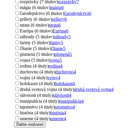
rozprávky (7 titulov)
rozprávky
7
mágia (6 titulov)
mágia
6
čarodejníctvo (6 titulov)
čarodejníctvo
6
príšery (6 titulov)
príšery
6
strata (6 titulov)
strata
6
Európa (6 titulov)
Európa
6
záhrady (5 titulov)
záhrady
5
farmy (5 titulov)
farmy
5
čítanie (5 titulov)
čítanie
5
písmená (5 titulov)
písmená
5
vojna (5 titulov)
vojna
5
rodina (4 tituly)
rodina
4
duchovno (4 tituly)
duchovno
4
vojny (4 tituly)
vojny
4
holokaust (4 tituly)
holokaust
4
druhá svetová vojna (4 tituly)
druhá svetová vojna
4
slávnosti (4 tituly)
slávnosti
4
manipulácia (4 tituly)
manipulácia
4
tajomstvo (4 tituly)
tajomstvo
4
história (4 tituly)
história
4
umenie (4 tituly)
umenie
4
Ďalšie možnosti