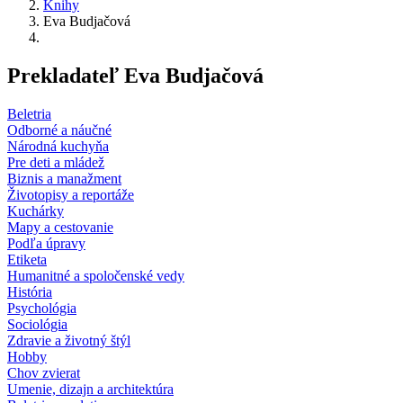
Knihy
Eva Budjačová
Prekladateľ Eva Budjačová
Beletria
Odborné a náučné
Národná kuchyňa
Pre deti a mládež
Biznis a manažment
Životopisy a reportáže
Kuchárky
Mapy a cestovanie
Podľa úpravy
Etiketa
Humanitné a spoločenské vedy
História
Psychológia
Sociológia
Zdravie a životný štýl
Hobby
Chov zvierat
Umenie, dizajn a architektúra