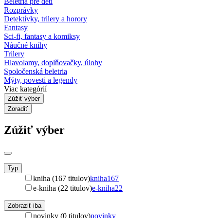
Beletria pre deti
Rozprávky
Detektívky, trilery a horory
Fantasy
Sci-fi, fantasy a komiksy
Náučné knihy
Trilery
Hlavolamy, doplňovačky, úlohy
Spoločenská beletria
Mýty, povesti a legendy
Viac kategórií
Zúžiť výber
Zoradiť
Zúžiť výber
Typ
kniha (167 titulov)
kniha
167
e-kniha (22 titulov)
e-kniha
22
Zobraziť iba
novinky (0 titulov)
novinky