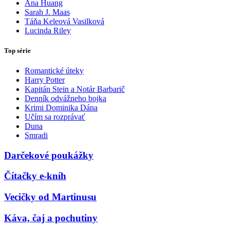
Ana Huang
Sarah J. Maas
Táňa Keleová Vasilková
Lucinda Riley
Top série
Romantické úteky
Harry Potter
Kapitán Stein a Notár Barbarič
Denník odvážneho bojka
Krimi Dominika Dána
Učím sa rozprávať
Duna
Smradi
Darčekové poukážky
Čítačky e-kníh
Vecičky od Martinusu
Káva, čaj a pochutiny