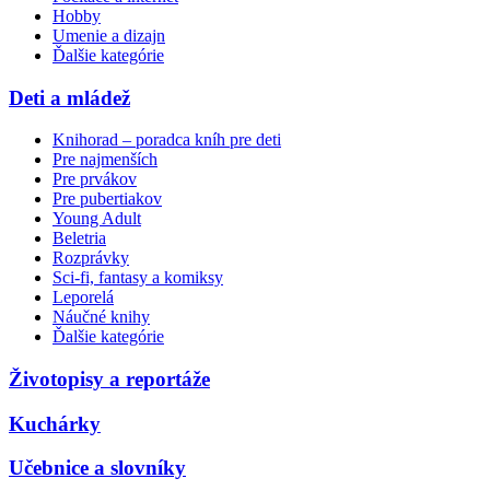
Hobby
Umenie a dizajn
Ďalšie kategórie
Deti a mládež
Knihorad – poradca kníh pre deti
Pre najmenších
Pre prvákov
Pre pubertiakov
Young Adult
Beletria
Rozprávky
Sci-fi, fantasy a komiksy
Leporelá
Náučné knihy
Ďalšie kategórie
Životopisy a reportáže
Kuchárky
Učebnice a slovníky