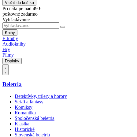
Vložiť do košíka
Pri nákupe nad 49 €
poštovné zadarmo
Vyhľadávanie
Knihy
E-knihy
Audioknihy
Hry
Filmy
Doplnky
Beletria
Detektívky, trilery a horory
Sci-fi a fantasy
Komiksy
Romantika
Spoločenská beletria
Klasika
Historické
Slovenská beletria