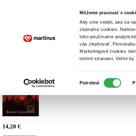
Doručenie
Kníhkupectvá
Knihovrátok
Poukážky
Knižný blog
Kontakt
Môžeme pracovať s cooki
Aby sme vedeli, ako sa na 
zbierame cookies. Niektor
E-knihy
Audioknihy
Hry
Filmy
Knihy
Doplnky
toho používame analytické
vás zlepšovať. Personaliz
Vyhľadávanie
Marketingové cookies nám 
tretími stranami. Veľmi b
Prihlásiť
Výber
Potrebné
P
súhlasu
14,20 €