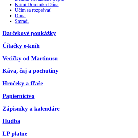
Krimi Dominika Dána
Učím sa rozprávať
Duna
Smradi
Darčekové poukážky
Čítačky e-kníh
Vecičky od Martinusu
Káva, čaj a pochutiny
Hrnčeky a fľaše
Papiernictvo
Zápisníky a kalendáre
Hudba
LP platne