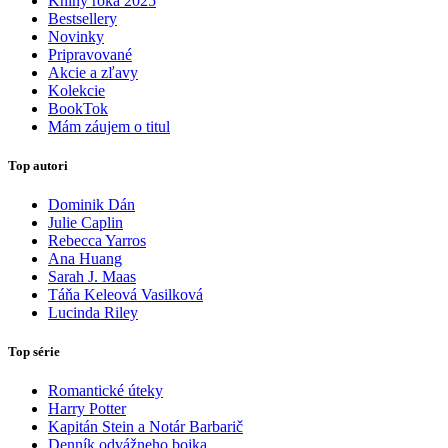
Knihy roka 2025
Bestsellery
Novinky
Pripravované
Akcie a zľavy
Kolekcie
BookTok
Mám záujem o titul
Top autori
Dominik Dán
Julie Caplin
Rebecca Yarros
Ana Huang
Sarah J. Maas
Táňa Keleová Vasilková
Lucinda Riley
Top série
Romantické úteky
Harry Potter
Kapitán Stein a Notár Barbarič
Denník odvážneho bojka