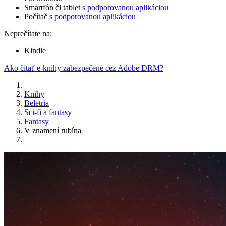
Smartfón či tablet
s podporovanou aplikáciou
Počítač
s podporovanou aplikáciou
Neprečítate na:
Kindle
Ako čítať e-knihy zabezpečené cez Adobe DRM?
Knihy
Beletria
Sci-fi a fantasy
Fantasy
V znamení rubína