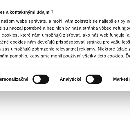
es a kontaktnými údajmi?
našom webe správate, a mohli vám zobraziť tie najlepšie tipy n
é sú naozaj potrebné a bez nich by naša stránka vôbec nefung
 cookies, ktoré nám umožňujú zisťovať, ako náš web funguje, a 
ačné cookies nám dovoľujú prispôsobovať stránku pre vašu lepši
zas umožňujú zobrazenie relevantnej reklamy. Niektoré údaje z
y nám pomohlo, keby sme mohli používať všetky tieto cookies. 
ersonalizačné
Analytické
Marketi