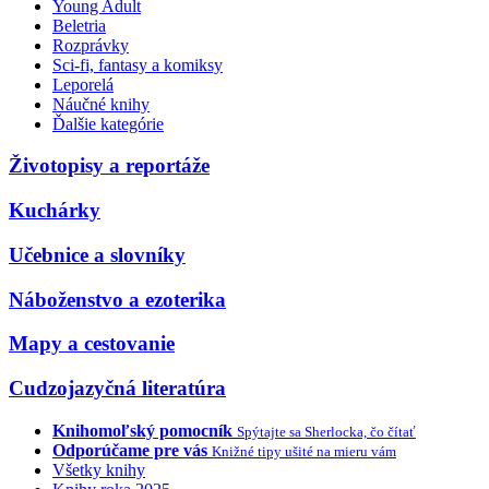
Young Adult
Beletria
Rozprávky
Sci-fi, fantasy a komiksy
Leporelá
Náučné knihy
Ďalšie kategórie
Životopisy a reportáže
Kuchárky
Učebnice a slovníky
Náboženstvo a ezoterika
Mapy a cestovanie
Cudzojazyčná literatúra
Knihomoľský pomocník
Spýtajte sa Sherlocka, čo čítať
Odporúčame pre vás
Knižné tipy ušité na mieru vám
Všetky knihy