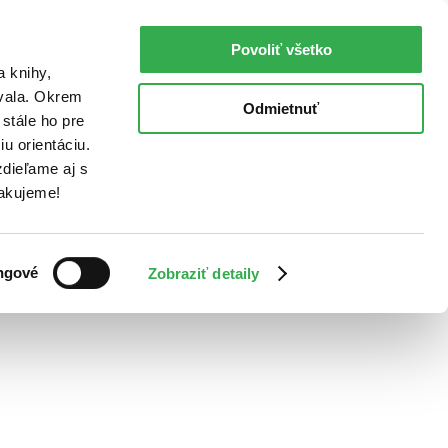
Povoliť všetko
a knihy,
ovala. Okrem
Odmietnuť
stále ho pre
u orientáciu.
dieľame aj s
Ďakujeme!
ngové
Zobraziť detaily