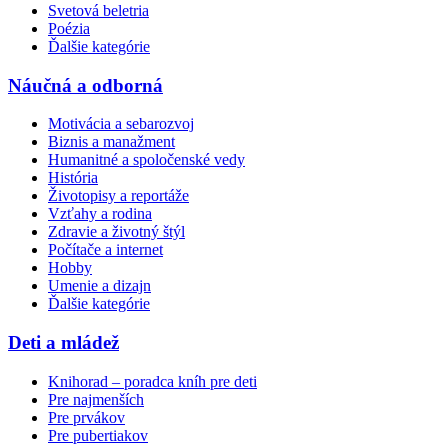
Svetová beletria
Poézia
Ďalšie kategórie
Náučná a odborná
Motivácia a sebarozvoj
Biznis a manažment
Humanitné a spoločenské vedy
História
Životopisy a reportáže
Vzťahy a rodina
Zdravie a životný štýl
Počítače a internet
Hobby
Umenie a dizajn
Ďalšie kategórie
Deti a mládež
Knihorad – poradca kníh pre deti
Pre najmenších
Pre prvákov
Pre pubertiakov