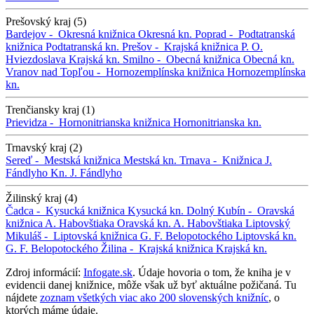
Prešovský kraj (5)
Bardejov -
Okresná knižnica
Okresná kn.
Poprad -
Podtatranská
knižnica
Podtatranská kn.
Prešov -
Krajská knižnica P. O.
Hviezdoslava
Krajská kn.
Smilno -
Obecná knižnica
Obecná kn.
Vranov nad Topľou -
Hornozemplínska knižnica
Hornozemplínska
kn.
Trenčiansky kraj (1)
Prievidza -
Hornonitrianska knižnica
Hornonitrianska kn.
Trnavský kraj (2)
Sereď -
Mestská knižnica
Mestská kn.
Trnava -
Knižnica J.
Fándlyho
Kn. J. Fándlyho
Žilinský kraj (4)
Čadca -
Kysucká knižnica
Kysucká kn.
Dolný Kubín -
Oravská
knižnica A. Habovštiaka
Oravská kn. A. Habovštiaka
Liptovský
Mikuláš -
Liptovská knižnica G. F. Belopotockého
Liptovská kn.
G. F. Belopotockého
Žilina -
Krajská knižnica
Krajská kn.
Zdroj informácií:
Infogate.sk
. Údaje hovoria o tom, že kniha je v
evidencii danej knižnice, môže však už byť aktuálne požičaná. Tu
nájdete
zoznam všetkých viac ako 200 slovenských knižníc
, o
ktorých máme údaje.