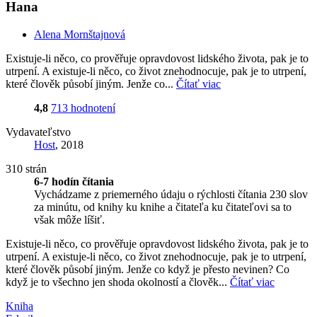
Hana
Alena Mornštajnová
Existuje-li něco, co prověřuje opravdovost lidského života, pak je to
utrpení. A existuje-li něco, co život znehodnocuje, pak je to utrpení,
které člověk působí jiným. Jenže co...
Čítať viac
4,8
713 hodnotení
Vydavateľstvo
Host
, 2018
310 strán
6-7 hodín čítania
Vychádzame z priemerného údaju o rýchlosti čítania 230 slov
za minútu, od knihy ku knihe a čitateľa ku čitateľovi sa to
však môže líšiť.
Existuje-li něco, co prověřuje opravdovost lidského života, pak je to
utrpení. A existuje-li něco, co život znehodnocuje, pak je to utrpení,
které člověk působí jiným. Jenže co když je přesto nevinen? Co
když je to všechno jen shoda okolností a člověk...
Čítať viac
Kniha