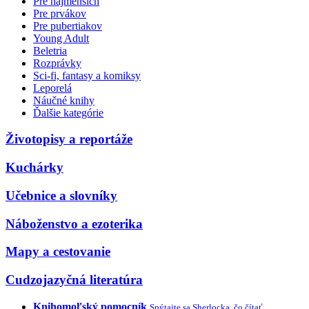
Pre najmenších
Pre prvákov
Pre pubertiakov
Young Adult
Beletria
Rozprávky
Sci-fi, fantasy a komiksy
Leporelá
Náučné knihy
Ďalšie kategórie
Životopisy a reportáže
Kuchárky
Učebnice a slovníky
Náboženstvo a ezoterika
Mapy a cestovanie
Cudzojazyčná literatúra
Knihomoľský pomocník
Spýtajte sa Sherlocka, čo čítať