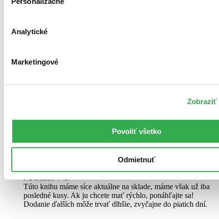
Personalizačné
Analytické
Marketingové
Zobraziť 
Povoliť všetko
Odmietnuť
Pevná väzba s prebalom
Slovenčina, 2020
Na sklade 4 ks
Túto knihu máme síce aktuálne na sklade, máme však už iba
posledné kusy. Ak ju chcete mať rýchlo, ponáhľajte sa!
Dodanie ďalších môže trvať dlhšie, zvyčajne do piatich dní.