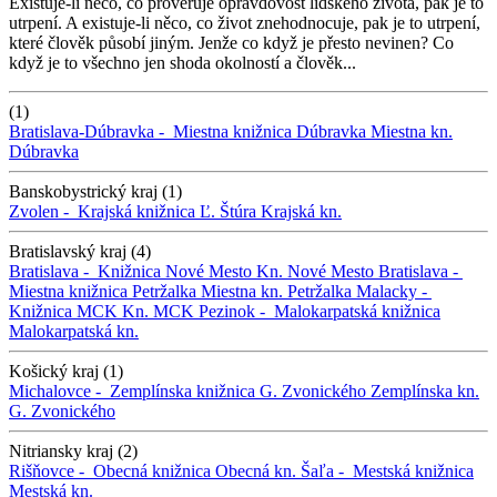
Existuje-li něco, co prověřuje opravdovost lidského života, pak je to
utrpení. A existuje-li něco, co život znehodnocuje, pak je to utrpení,
které člověk působí jiným. Jenže co když je přesto nevinen? Co
když je to všechno jen shoda okolností a člověk...
(1)
Bratislava-Dúbravka -
Miestna knižnica Dúbravka
Miestna kn.
Dúbravka
Banskobystrický kraj (1)
Zvolen -
Krajská knižnica Ľ. Štúra
Krajská kn.
Bratislavský kraj (4)
Bratislava -
Knižnica Nové Mesto
Kn. Nové Mesto
Bratislava -
Miestna knižnica Petržalka
Miestna kn. Petržalka
Malacky -
Knižnica MCK
Kn. MCK
Pezinok -
Malokarpatská knižnica
Malokarpatská kn.
Košický kraj (1)
Michalovce -
Zemplínska knižnica G. Zvonického
Zemplínska kn.
G. Zvonického
Nitriansky kraj (2)
Rišňovce -
Obecná knižnica
Obecná kn.
Šaľa -
Mestská knižnica
Mestská kn.