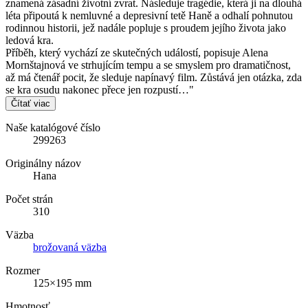
znamená zásadní životní zvrat. Následuje tragédie, která ji na dlouhá
léta připoutá k nemluvné a depresivní tetě Haně a odhalí pohnutou
rodinnou historii, jež nadále popluje s proudem jejího života jako
ledová kra.
Příběh, který vychází ze skutečných událostí, popisuje Alena
Mornštajnová ve strhujícím tempu a se smyslem pro dramatičnost,
až má čtenář pocit, že sleduje napínavý film. Zůstává jen otázka, zda
se kra osudu nakonec přece jen rozpustí…"
Čítať viac
Naše katalógové číslo
299263
Originálny názov
Hana
Počet strán
310
Väzba
brožovaná väzba
Rozmer
125×195 mm
Hmotnosť