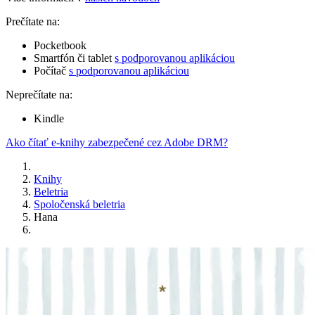
Prečítate na:
Pocketbook
Smartfón či tablet
s podporovanou aplikáciou
Počítač
s podporovanou aplikáciou
Neprečítate na:
Kindle
Ako čítať e-knihy zabezpečené cez Adobe DRM?
Knihy
Beletria
Spoločenská beletria
Hana