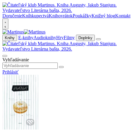
Doručenie
Kníhkupectvá
Knihovrátok
Poukážky
Knižný blog
Kontakt
E-knihy
Audioknihy
Hry
Filmy
Knihy
Doplnky
Vyhľadávanie
Prihlásiť