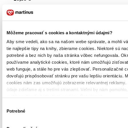
Vložiť do košíka
Môžeme pracovať s cookies a kontaktnými údajmi?
Aby sme vedeli, ako sa na našom webe správate, a mohli v
tie najlepšie tipy na knihy, zbierame cookies. Niektoré sú na
potrebné a bez nich by naša stránka vôbec nefungovala. Ok
používame analytické cookies, ktoré nám umožňujú zisťovať
web funguje, a stále ho pre vás zlepšovať. Personalizačné 
dovoľujú prispôsobovať stránku pre vašu lepšiu orientáciu. 
cookies nám zas umožňujú zobrazenie relevantnej reklamy. 
údaje zdieľame aj s tretími stranami. Veľmi by nám pomohlo
mohli používať všetky tieto cookies. Ďakujeme!
Výber
Potrebné
súhlasu