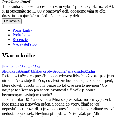
Posielame ihneď
Táto kniha sa môže na cestu ku vám vybrať prakticky okamžite! Ak
si ju objednáte do 13:00 v pracovný deň, odošleme vám ju ešte
dnes, inak najneskôr nasledujúci pracovný deň.
Do košíka
Popis knihy
Podrobnosti
Recenzie
Vydavateľstvo
Viac o knihe
Pozrieť ukážku
Ukážka
#holokaust
#smrť blízkej osoby
#rodina
#sila osudu
#Židia
Existuje-li něco, co prověřuje opravdovost lidského života, pak je to
utrpení. A existuje-li něco, co život znehodnocuje, pak je to utrpení,
které člověk působí jiným. Jenže co když je přesto nevinen? Co
když je to všechno jen shoda okolností a člověk je pouze
bezmocným nástrojem osudu?
Je zima roku 1954 a devítiletá Mira se přes zákaz rodičů vypraví k
řece jezdit na ledových krách. Spadne do vody, čímž se její
neposlušnost prozradí, a je za to potrestána tím, že na rodinné oslavě
nedostane zákusek. Nevinná příhoda z dětství však pro Miru