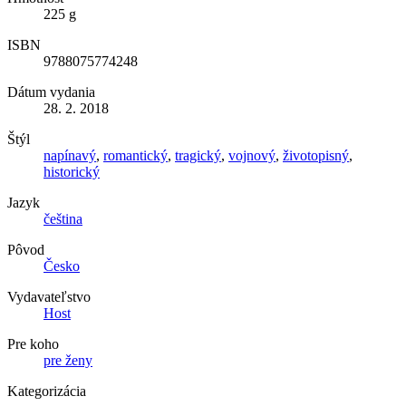
225 g
ISBN
9788075774248
Dátum vydania
28. 2. 2018
Štýl
napínavý
,
romantický
,
tragický
,
vojnový
,
životopisný
,
historický
Jazyk
čeština
Pôvod
Česko
Vydavateľstvo
Host
Pre koho
pre ženy
Kategorizácia