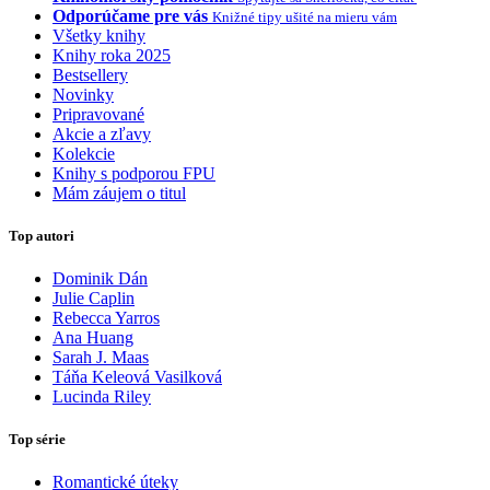
Odporúčame pre vás
Knižné tipy ušité na mieru vám
Všetky knihy
Knihy roka 2025
Bestsellery
Novinky
Pripravované
Akcie a zľavy
Kolekcie
Knihy s podporou FPU
Mám záujem o titul
Top autori
Dominik Dán
Julie Caplin
Rebecca Yarros
Ana Huang
Sarah J. Maas
Táňa Keleová Vasilková
Lucinda Riley
Top série
Romantické úteky