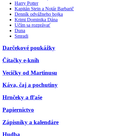
Harry Potter
Kapitán Stein a Notár Barbarič
Denník odvážneho bojka
Krimi Dominika Dána
Učím sa rozprávať
Duna
Smradi
Darčekové poukážky
Čítačky e-kníh
Vecičky od Martinusu
Káva, čaj a pochutiny
Hrnčeky a fľaše
Papiernictvo
Zápisníky a kalendáre
Hudba