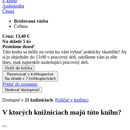
E-kniha
Audiokniha
Čítaná
Brožovaná väzba
Čeština
Cena:
13,40 €
Na sklade 5 ks
Posielame ihneď
Táto kniha sa môže na cestu ku vám vybrať prakticky okamžite! Ak
si ju objednáte do 13:00 v pracovný deň, odošleme vám ju ešte
dnes, inak najneskôr nasledujúci pracovný deň.
Vložiť do košíka
Rezervovať v kníhkupectve
Na sklade v 7 kníhkupectvách
Pridať do zoznamu
Sledovať dostupnosť
Dostupné v
21 knižniciach
.
Požičať v knižnici
V ktorých knižniciach majú túto knihu?