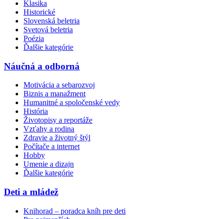
Klasika
Historické
Slovenská beletria
Svetová beletria
Poézia
Ďalšie kategórie
Náučná a odborná
Motivácia a sebarozvoj
Biznis a manažment
Humanitné a spoločenské vedy
História
Životopisy a reportáže
Vzťahy a rodina
Zdravie a životný štýl
Počítače a internet
Hobby
Umenie a dizajn
Ďalšie kategórie
Deti a mládež
Knihorad – poradca kníh pre deti