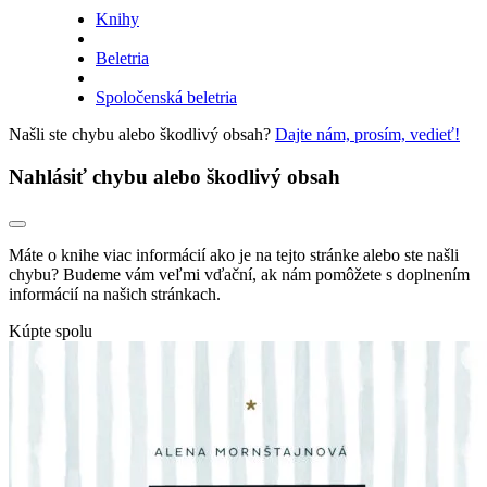
Knihy
Beletria
Spoločenská beletria
Našli ste chybu alebo škodlivý obsah?
Dajte nám, prosím, vedieť!
Nahlásiť chybu alebo škodlivý obsah
Máte o knihe viac informácií ako je na tejto stránke alebo ste našli
chybu? Budeme vám veľmi vďační, ak nám pomôžete s doplnením
informácií na našich stránkach.
Kúpte spolu