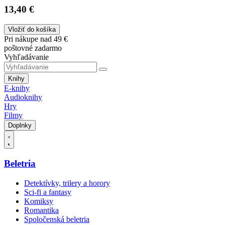
13,40 €
Vložiť do košíka
Pri nákupe nad 49 €
poštovné zadarmo
Vyhľadávanie
Knihy
E-knihy
Audioknihy
Hry
Filmy
Doplnky
Beletria
Detektívky, trilery a horory
Sci-fi a fantasy
Komiksy
Romantika
Spoločenská beletria