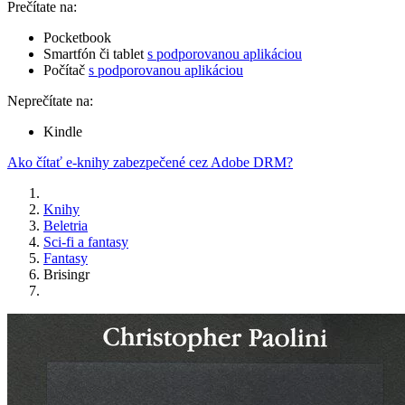
Prečítate na:
Pocketbook
Smartfón či tablet
s podporovanou aplikáciou
Počítač
s podporovanou aplikáciou
Neprečítate na:
Kindle
Ako čítať e-knihy zabezpečené cez Adobe DRM?
Knihy
Beletria
Sci-fi a fantasy
Fantasy
Brisingr