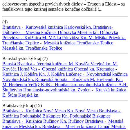
celosvetovom úspechu prvých dvoch dielov – Eragon a Eldest – sa
fanúšikovia tejto knižnej senzácie konečne dočkali!!!...
(4)
Bratislava -
Karloveská knižnica
Karloveská kn.
Bratislava-
Dúbravka -
Miestna knižnica Dúbravka
Miestna kn. Dúbravka
Prievidza -
Knižnica M. Mišíka Prievidza
Kn. M. Mišíka Prievidza
Trenčianske Teplice -
Mestská knižnica Trenčianske Teplice
Mestská kn. Trenčianske Teplice
Banskobystrický kraj (7)
Banská Bystrica -
Verejná knižnica M. Kováča
Verejná kn. M.
Kováča
Horná Ves -
Obecná knižnica
Obecná kn.
Kremnica -
Knižnica J. Kollára
Kn. J. Kollára
Lučenec -
Novohradská knižnica
Novohradská kn.
Rimavská Sobota -
Knižnica M. Hrebendu
Kn.
M. Hrebendu
Veľký Krtíš -
Hontiansko-novohradská knižnica A.H.
Škultétyho
Hontiansko-novohradská kn.
Zvolen -
Krajská knižnica
Ľ. Štúra
Krajská kn.
Bratislavský kraj (15)
Bratislava -
Knižnica Nové Mesto
Kn. Nové Mesto
Bratislava -
Knižnica Podunajské Biskupice
Kn. Podunajské Biskupice
Bratislava -
Knižnica Ružinov
Kn. Ružinov
Bratislava -
Mestská
knižnica
Mestská kn.
Bratislava -
Miestna knižnica Lamač
Miestna