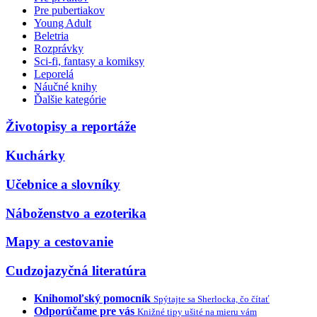
Pre pubertiakov
Young Adult
Beletria
Rozprávky
Sci-fi, fantasy a komiksy
Leporelá
Náučné knihy
Ďalšie kategórie
Životopisy a reportáže
Kuchárky
Učebnice a slovníky
Náboženstvo a ezoterika
Mapy a cestovanie
Cudzojazyčná literatúra
Knihomoľský pomocník
Spýtajte sa Sherlocka, čo čítať
Odporúčame pre vás
Knižné tipy ušité na mieru vám