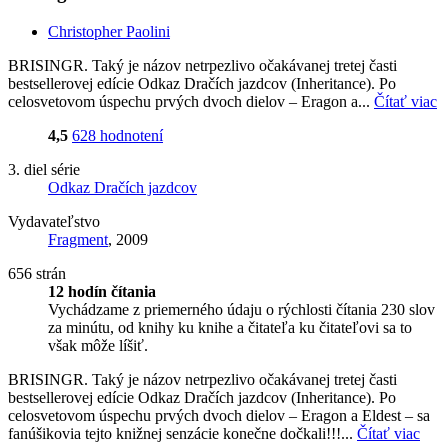
Christopher Paolini
BRISINGR. Taký je názov netrpezlivo očakávanej tretej časti
bestsellerovej edície Odkaz Dračích jazdcov (Inheritance). Po
celosvetovom úspechu prvých dvoch dielov – Eragon a...
Čítať viac
4,5
628 hodnotení
3. diel série
Odkaz Dračích jazdcov
Vydavateľstvo
Fragment
, 2009
656 strán
12 hodín čítania
Vychádzame z priemerného údaju o rýchlosti čítania 230 slov
za minútu, od knihy ku knihe a čitateľa ku čitateľovi sa to
však môže líšiť.
BRISINGR. Taký je názov netrpezlivo očakávanej tretej časti
bestsellerovej edície Odkaz Dračích jazdcov (Inheritance). Po
celosvetovom úspechu prvých dvoch dielov – Eragon a Eldest – sa
fanúšikovia tejto knižnej senzácie konečne dočkali!!!...
Čítať viac