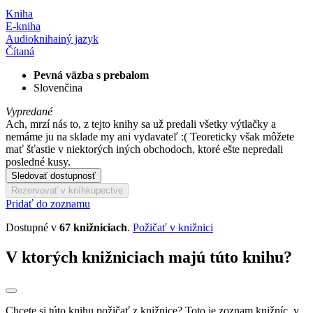
Kniha
E-kniha
Audiokniha
iný jazyk
Čítaná
Pevná väzba s prebalom
Slovenčina
Vypredané
Ach, mrzí nás to, z tejto knihy sa už predali všetky výtlačky a
nemáme ju na sklade my ani vydavateľ :( Teoreticky však môžete
mať šťastie v niektorých iných obchodoch, ktoré ešte nepredali
posledné kusy.
Sledovať dostupnosť
Rezervovať v kníhkupectve
Pridať do zoznamu
Dostupné v
67 knižniciach
.
Požičať v knižnici
V ktorých knižniciach majú túto knihu?
Chcete si túto knihu požičať z knižnice? Toto je zoznam knižníc, v