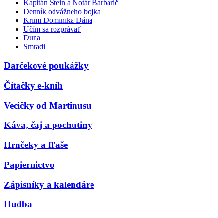
Kapitán Stein a Notár Barbarič
Denník odvážneho bojka
Krimi Dominika Dána
Učím sa rozprávať
Duna
Smradi
Darčekové poukážky
Čítačky e-kníh
Vecičky od Martinusu
Káva, čaj a pochutiny
Hrnčeky a fľaše
Papiernictvo
Zápisníky a kalendáre
Hudba