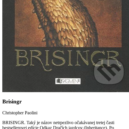
Brisingr
Christopher Paolini
BRISINGR. Taký je názov netrpezlivo očakávanej tretej časti
bestsellerovej edície Odkaz Dračích jazdcov (Inheritance). Po