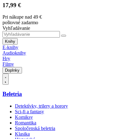
17,99 €
Pri nákupe nad 49 €
poštovné zadarmo
Vyhľadávanie
Knihy
E-knihy
Audioknihy
Hry
Filmy
Doplnky
Beletria
Detektívky, trilery a horory
Sci-fi a fantasy
Komiksy
Romantika
Spoločenská beletria
Klasika