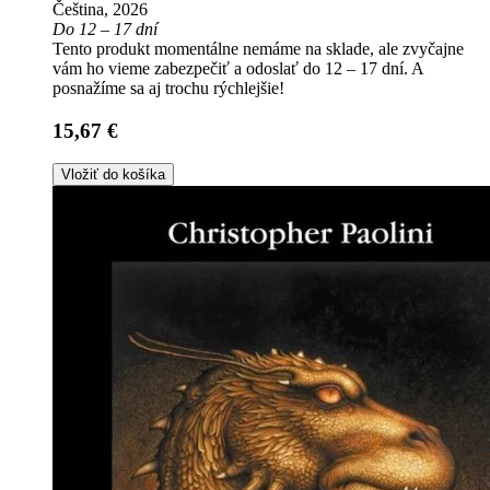
Čeština, 2026
Do 12 – 17 dní
Tento produkt momentálne nemáme na sklade, ale zvyčajne
vám ho vieme zabezpečiť a odoslať do 12 – 17 dní. A
posnažíme sa aj trochu rýchlejšie!
15,67 €
Vložiť do košíka