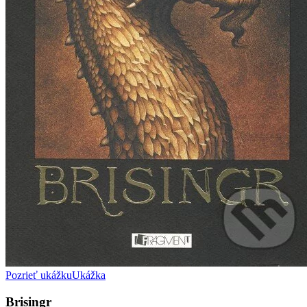
Pozrieť ukážku
Ukážka
Brisingr