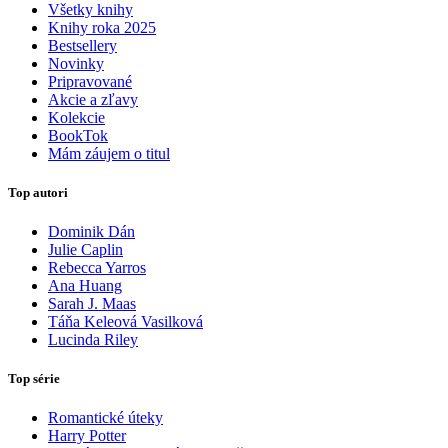
Všetky knihy
Knihy roka 2025
Bestsellery
Novinky
Pripravované
Akcie a zľavy
Kolekcie
BookTok
Mám záujem o titul
Top autori
Dominik Dán
Julie Caplin
Rebecca Yarros
Ana Huang
Sarah J. Maas
Táňa Keleová Vasilková
Lucinda Riley
Top série
Romantické úteky
Harry Potter