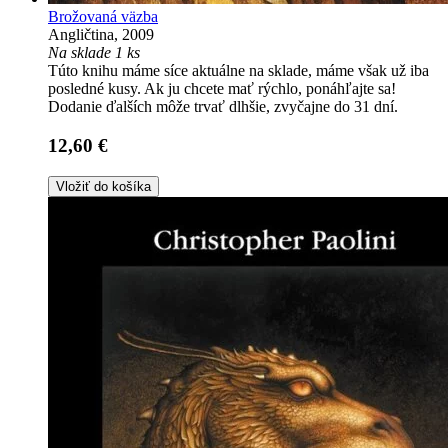
Brožovaná väzba
Angličtina, 2009
Na sklade 1 ks
Túto knihu máme síce aktuálne na sklade, máme však už iba
posledné kusy. Ak ju chcete mať rýchlo, ponáhľajte sa!
Dodanie ďalších môže trvať dlhšie, zvyčajne do 31 dní.
12,60 €
Vložiť do košíka