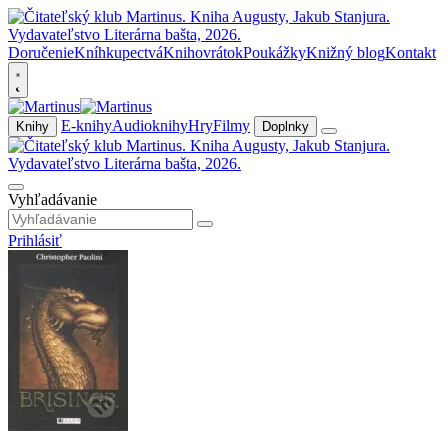
Doručenie
Kníhkupectvá
Knihovrátok
Poukážky
Knižný blog
Kontakt
E-knihy
Audioknihy
Hry
Filmy
Knihy
Doplnky
Vyhľadávanie
Prihlásiť