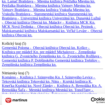
kn. Lamač
Bratislava -
Miestna knižnica Petržalka
Miestna kn.
Petržalka
Bratislava -
Miestna knižnica Vajnory
Miestna kn.
Vajnory
Bratislava -
Miestna knižnica Vrakuňa
Miestna kn.
Vrakuňa
Bratislava -
Staromestská knižnica
Staromestská kn.
Bratislava -
Univerzitná knižnica
Univerzitná kn.
Dunajská Lužná
-
Obecná knižnica
Obecná kn.
Malacky -
Knižnica MCK
Kn.
MCK
Nová Dedinka -
Obecná knižnica
Obecná kn.
Pezinok -
Malokarpatská knižnica
Malokarpatská kn.
Veľké Leváre -
Obecná
knižnica
Obecná kn.
Košický kraj (5)
Gemerská Poloma -
Obecná knižnica
Obecná kn.
Košice -
Knižnica pre mládež
Kn. pre mládež
Michalovce -
Zemplínska
knižnica G. Zvonického
Zemplínska kn. G. Zvonického
Rožňava -
Gemerská knižnica P. Dobšinského
Gemerská knižnica
Trebišov -
Zemplínska knižnica
Zemplínska kn.
Nitriansky kraj (7)
Komárno -
Knižnica J. Szinnyeiho
Kn. J. Szinnyeiho
Levice -
Tekovská knižnica
Tekovská kn.
Nitra -
Krajská knižnica K.
Kmeťka
Krajská kn.
Nové Zámky -
Knižnica A. Bernoláka
Kn. A.
Bernoláka
Šaľa -
Mestská knižnica
Mestská kn.
Topoľčany -
Tribečská knižnica
Tribečská kn.
Želiezovce -
Mestská knižnica
Mestská kn.