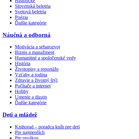
Historické
Slovenská beletria
Svetová beletria
Poézia
Ďalšie kategórie
Náučná a odborná
Motivácia a sebarozvoj
Biznis a manažment
Humanitné a spoločenské vedy
História
Životopisy a reportáže
Vzťahy a rodina
Zdravie a životný štýl
Počítače a internet
Hobby
Umenie a dizajn
Ďalšie kategórie
Deti a mládež
Knihorad – poradca kníh pre deti
Pre najmenších
Pre prvákov