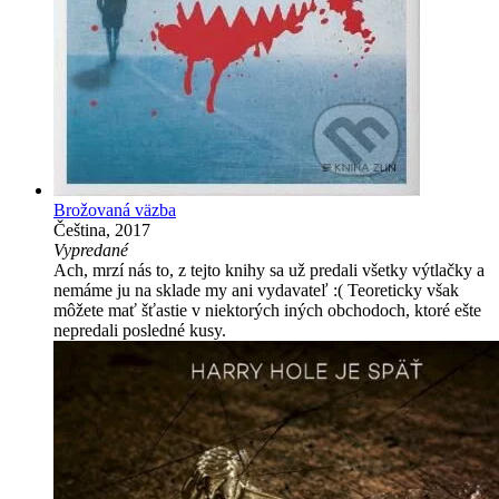
Brožovaná väzba
Čeština, 2017
Vypredané
Ach, mrzí nás to, z tejto knihy sa už predali všetky výtlačky a
nemáme ju na sklade my ani vydavateľ :( Teoreticky však
môžete mať šťastie v niektorých iných obchodoch, ktoré ešte
nepredali posledné kusy.