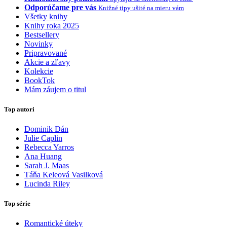
Odporúčame pre vás
Knižné tipy ušité na mieru vám
Všetky knihy
Knihy roka 2025
Bestsellery
Novinky
Pripravované
Akcie a zľavy
Kolekcie
BookTok
Mám záujem o titul
Top autori
Dominik Dán
Julie Caplin
Rebecca Yarros
Ana Huang
Sarah J. Maas
Táňa Keleová Vasilková
Lucinda Riley
Top série
Romantické úteky