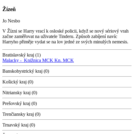
Žízeň
Jo Nesbo
V Žízni se Harry vrací k osloské policii, když se nový sériový vrah
začne zaměřovat na uživatele Tinderu. Způsob zabíjení navíc
Harryho přiměje vydat se na lov jedné ze svých minulých nemesis.
Bratislavský kraj (1)
Malacky -
Knižnica MCK
Kn. MCK
Banskobystrický kraj (0)
Košický kraj (0)
Nitriansky kraj (0)
Prešovský kraj (0)
Trenčiansky kraj (0)
Trnavský kraj (0)