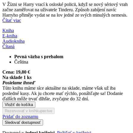
V Žízni se Harry vrací k osloské policii, když se nový sériový vrah
začne zaměřovat na uživatele Tinderu. Způsob zabíjení navíc
Harryho přiměje vydat se na lov jedné ze svých minulých nemesis.
Čítať viac
Kniha
E-kniha
Audiokniha
Čítaná
Pevná väzba s prebalom
Čeština
Cena:
19,80 €
Na sklade 1 ks
Posielame ihneď
Túto knihu máme síce aktuálne na sklade, máme však už iba
posledné kusy. Ak ju chcete mať rýchlo, ponáhľajte sa! Dodanie
ďalších môže trvať dlhšie, zvyčajne do 32 dní.
Vložiť do košíka
Rezervovať v kníhkupectve
Pridať do zoznamu
Sledovať dostupnosť
Dostupné v
jednej knižnici
.
Požičať v knižnici