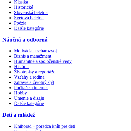
Klasika
Historické
Slovenská beletria
Svetová beletria
Poézia
Ďalšie kategórie
Náučná a odborná
Motivácia a sebarozvoj
Biznis a manažment
Humanitné a spoločenské vedy
História
Životopisy a reportáže
Vzťahy a rodina
Zdravie a životný štýl
Počítače a internet
Hobby
Umenie a dizajn
Ďalšie kategórie
Deti a mládež
Knihorad – poradca kníh pre deti