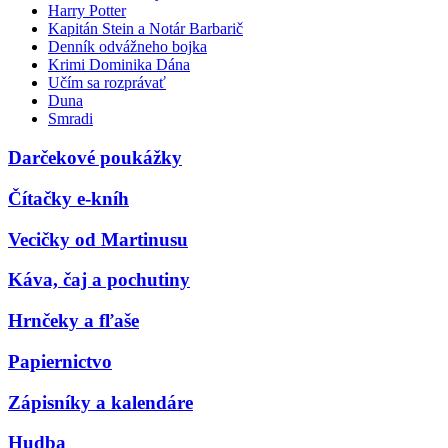
Harry Potter
Kapitán Stein a Notár Barbarič
Denník odvážneho bojka
Krimi Dominika Dána
Učím sa rozprávať
Duna
Smradi
Darčekové poukážky
Čítačky e-kníh
Vecičky od Martinusu
Káva, čaj a pochutiny
Hrnčeky a fľaše
Papiernictvo
Zápisníky a kalendáre
Hudba