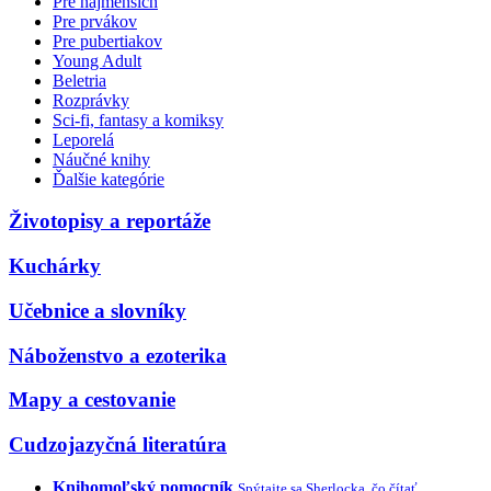
Pre najmenších
Pre prvákov
Pre pubertiakov
Young Adult
Beletria
Rozprávky
Sci-fi, fantasy a komiksy
Leporelá
Náučné knihy
Ďalšie kategórie
Životopisy a reportáže
Kuchárky
Učebnice a slovníky
Náboženstvo a ezoterika
Mapy a cestovanie
Cudzojazyčná literatúra
Knihomoľský pomocník
Spýtajte sa Sherlocka, čo čítať