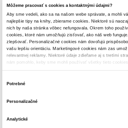
Môžeme pracovať s cookies a kontaktnými údajmi?
Aby sme vedeli, ako sa na našom webe správate, a mohli vá
najlepšie tipy na knihy, zbierame cookies. Niektoré sú naoza
nich by naša stránka vôbec nefungovala. Okrem toho použí
cookies, ktoré nám umožňujú zisťovať, ako náš web funguje,
Pevná väzba
zlepšovať. Personalizačné cookies nám dovoľujú prispôsobo
Slovenčina, 2026
vašu lepšiu orientáciu. Marketingové cookies nám zas umož
Na sklade > 5 ks
Táto kniha sa môže na cestu ku vám vybrať prakticky
relevantnej reklamy. Niektoré údaje zdieľame aj s tretími str
okamžite! Ak si ju objednáte do 13:00 v pracovný deň,
nám pomohlo, keby sme mohli používať všetky tieto cookie
odošleme vám ju ešte dnes, inak najneskôr nasledujúci
pracovný deň.
Výber
21,76 €
Potrebné
súhlasu
Vložiť do košíka
Personalizačné
Analytické