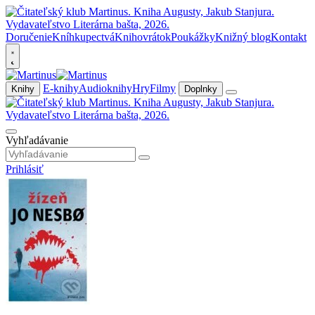
Doručenie
Kníhkupectvá
Knihovrátok
Poukážky
Knižný blog
Kontakt
E-knihy
Audioknihy
Hry
Filmy
Knihy
Doplnky
Vyhľadávanie
Prihlásiť