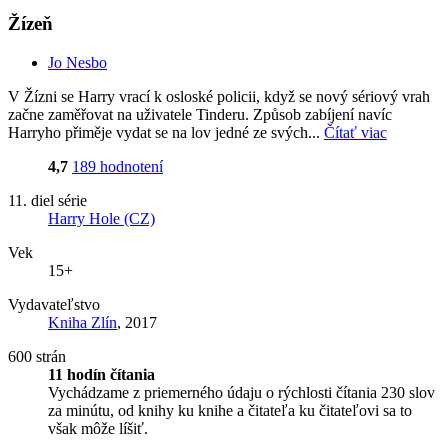
Žízeň
Jo Nesbo
V Žízni se Harry vrací k osloské policii, když se nový sériový vrah
začne zaměřovat na uživatele Tinderu. Způsob zabíjení navíc
Harryho přiměje vydat se na lov jedné ze svých...
Čítať viac
4,7
189 hodnotení
11. diel série
Harry Hole (CZ)
Vek
15+
Vydavateľstvo
Kniha Zlín
, 2017
600 strán
11 hodín čítania
Vychádzame z priemerného údaju o rýchlosti čítania 230 slov
za minútu, od knihy ku knihe a čitateľa ku čitateľovi sa to
však môže líšiť.