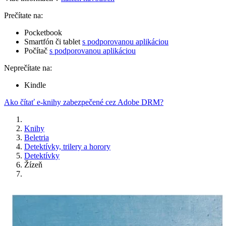
Prečítate na:
Pocketbook
Smartfón či tablet
s podporovanou aplikáciou
Počítač
s podporovanou aplikáciou
Neprečítate na:
Kindle
Ako čítať e-knihy zabezpečené cez Adobe DRM?
Knihy
Beletria
Detektívky, trilery a horory
Detektívky
Žízeň