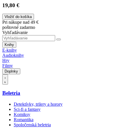
19,80 €
Vložiť do košíka
Pri nákupe nad 49 €
poštovné zadarmo
Vyhľadávanie
Knihy
E-knihy
Audioknihy
Hry
Filmy
Doplnky
Beletria
Detektívky, trilery a horory
Sci-fi a fantasy
Komiksy
Romantika
Spoločenská beletria