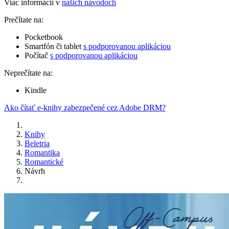
Viac informácií v
našich návodoch
Prečítate na:
Pocketbook
Smartfón či tablet
s podporovanou aplikáciou
Počítač
s podporovanou aplikáciou
Neprečítate na:
Kindle
Ako čítať e-knihy zabezpečené cez Adobe DRM?
Knihy
Beletria
Romantika
Romantické
Návrh