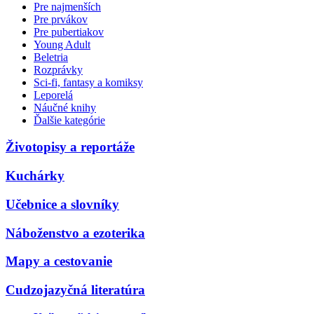
Pre najmenších
Pre prvákov
Pre pubertiakov
Young Adult
Beletria
Rozprávky
Sci-fi, fantasy a komiksy
Leporelá
Náučné knihy
Ďalšie kategórie
Životopisy a reportáže
Kuchárky
Učebnice a slovníky
Náboženstvo a ezoterika
Mapy a cestovanie
Cudzojazyčná literatúra