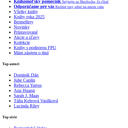
Knihomoľský pomocník
Spýtajte sa Sherlocka, čo čítať
Odporúčame pre vás
Knižné tipy ušité na mieru vám
Všetky knihy
Knihy roka 2025
Bestsellery
Novinky
Pripravované
Akcie a zľavy
Kolekcie
Knihy s podporou FPU
Mám záujem o titul
Top autori
Dominik Dán
Julie Caplin
Rebecca Yarros
Ana Huang
Sarah J. Maas
Táňa Keleová Vasilková
Lucinda Riley
Top série