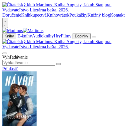
Doručenie
Kníhkupectvá
Knihovrátok
Poukážky
Knižný blog
Kontakt
E-knihy
Audioknihy
Hry
Filmy
Knihy
Doplnky
Vyhľadávanie
Prihlásiť