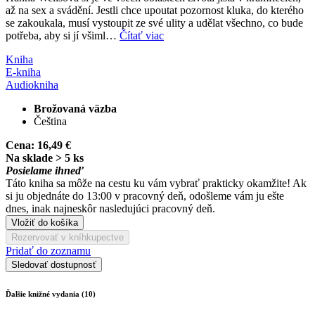
až na sex a svádění. Jestli chce upoutat pozornost kluka, do kterého
se zakoukala, musí vystoupit ze své ulity a udělat všechno, co bude
potřeba, aby si jí všiml…
Čítať viac
Kniha
E-kniha
Audiokniha
Brožovaná väzba
Čeština
Cena:
16,49 €
Na sklade > 5 ks
Posielame ihneď
Táto kniha sa môže na cestu ku vám vybrať prakticky okamžite! Ak
si ju objednáte do 13:00 v pracovný deň, odošleme vám ju ešte
dnes, inak najneskôr nasledujúci pracovný deň.
Vložiť do košíka
Rezervovať v kníhkupectve
Pridať do zoznamu
Sledovať dostupnosť
Ďalšie knižné vydania (10)