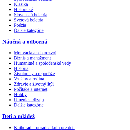
Klasika
Historické
Slovenská beletria
Svetová beletria
Poézia
Ďalšie kategórie
Náučná a odborná
Motivácia a sebarozvoj
Biznis a manažment
Humanitné a spoločenské vedy
História
Životopisy a reportáže
Vzťahy a rodina
Zdravie a životný štýl
Počítače a internet
Hobby
Umenie a dizajn
Ďalšie kategórie
Deti a mládež
Knihorad – poradca kníh pre deti