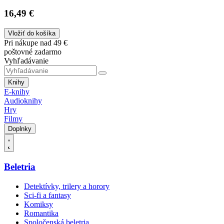
16,49 €
Vložiť do košíka
Pri nákupe nad 49 €
poštovné zadarmo
Vyhľadávanie
Knihy
E-knihy
Audioknihy
Hry
Filmy
Doplnky
Beletria
Detektívky, trilery a horory
Sci-fi a fantasy
Komiksy
Romantika
Spoločenská beletria