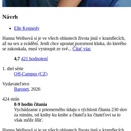
Návrh
Elle Kennedy
Hanna Wellsová si je ve všech oblastech života jistá v kramflecích,
až na sex a svádění. Jestli chce upoutat pozornost kluka, do kterého
se zakoukala, musí vystoupit ze své...
Čítať viac
4,7
421 hodnotení
1. diel série
Off-Campus (CZ)
Vydavateľstvo
Baronet
, 2026
424 strán
8-9 hodín čítania
Vychádzame z priemerného údaju o rýchlosti čítania 230 slov
za minútu, od knihy ku knihe a čitateľa ku čitateľovi sa to
však môže líšiť.
Hanna Wellsová si je ve všech oblastech života jistá v kramflecích,