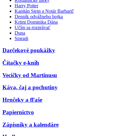
Romantické úteky
Harry Potter
Kapitán Stein a Notár Barbarič
Denník odvážneho bojka
Krimi Dominika Dána
Učím sa rozprávať
Duna
Smradi
Darčekové poukážky
Čítačky e-kníh
Vecičky od Martinusu
Káva, čaj a pochutiny
Hrnčeky a fľaše
Papiernictvo
Zápisníky a kalendáre