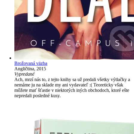
Brožovaná väzba
Angličtina, 2015
Vypredané
Ach, mrzí nás to, z tejto knihy sa už predali všetky výtlačky a
nemáme ju na sklade my ani vydavateľ :( Teoreticky však
môžete mať šťastie v niektorých iných obchodoch, ktoré ešte
nepredali posledné kusy.