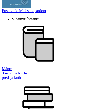
Pustovník: Muž s leopardom
Vladimír Štefanič
Máme
35-ročnú tradíciu
predaja kníh