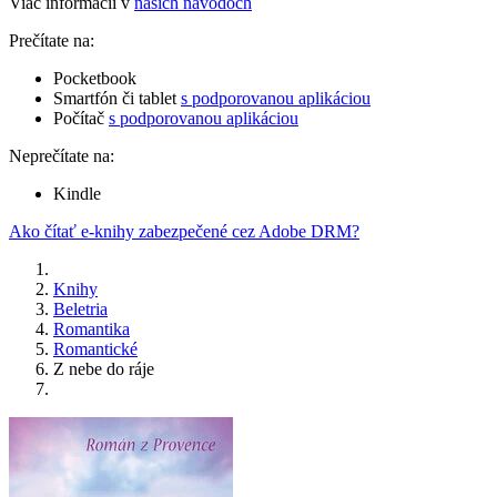
Viac informácií v
našich návodoch
Prečítate na:
Pocketbook
Smartfón či tablet
s podporovanou aplikáciou
Počítač
s podporovanou aplikáciou
Neprečítate na:
Kindle
Ako čítať e-knihy zabezpečené cez Adobe DRM?
Knihy
Beletria
Romantika
Romantické
Z nebe do ráje