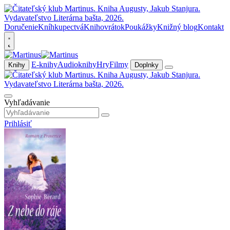
Doručenie
Kníhkupectvá
Knihovrátok
Poukážky
Knižný blog
Kontakt
E-knihy
Audioknihy
Hry
Filmy
Knihy
Doplnky
Vyhľadávanie
Prihlásiť