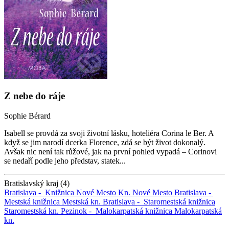
Z nebe do ráje
Sophie Bérard
Isabell se provdá za svoji životní lásku, hoteliéra Corina le Ber. A
když se jim narodí dcerka Florence, zdá se být život dokonalý.
Avšak nic není tak růžové, jak na první pohled vypadá – Corinovi
se nedaří podle jeho představ, statek...
Bratislavský kraj (4)
Bratislava -
Knižnica Nové Mesto
Kn. Nové Mesto
Bratislava -
Mestská knižnica
Mestská kn.
Bratislava -
Staromestská knižnica
Staromestská kn.
Pezinok -
Malokarpatská knižnica
Malokarpatská
kn.