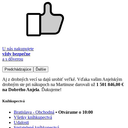
U nás nakupujete
vždy bezpečne
a s dôverou
Predchádzajúce
Ďalšie
Aj z drobných vecí sa dajú urobiť veľké. Vďaka vašim Anjelským
drobným ste pri nákupoch na Martinuse darovali už
1 501 846,00 €
na Dobrého Anjela
. Ďakujeme!
Kníhkupectvá
Bratislava - Obchodná
• Otvárame o 10:00
Všetky kníhkupectvá
Udalosti
Spriatelené kníhkupectvá