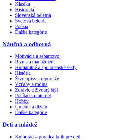
Klasika
Historické
Slovenská beletria
Svetová beletria
Poézia
Ďalšie kategórie
Náučná a odborná
Motivácia a sebarozvoj
Biznis a manažment
Humanitné a spoločenské vedy
História
Životopisy a reportáže
Vzťahy a rodina
Zdravie a životný štýl
Počítače a internet
Hobby
Umenie a dizajn
Ďalšie kategórie
Deti a mládež
Knihorad – poradca kníh pre deti