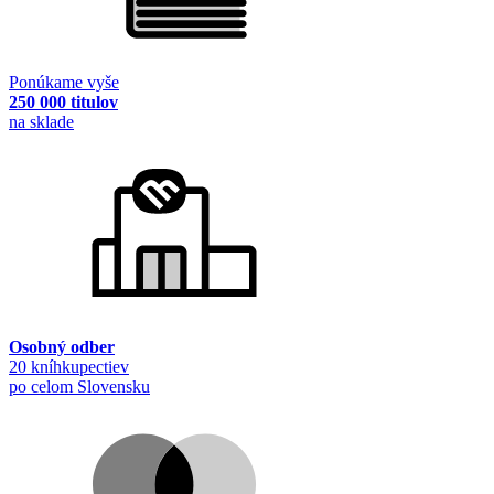
Ponúkame vyše
250 000 titulov
na sklade
Osobný odber
20 kníhkupectiev
po celom Slovensku