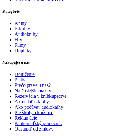
Kategórie
Knihy
E-knihy
Audioknihy
Hry
Filmy
Doplnky
Nakupujte u nás
Doručenie
Platba
Prečo práve u nás?
Najčastejšie otázky
Rezervácia v kníhkupectve
Ako čítať e-knihy
Ako počúvať audioknihy
Pre školy a knižnice
Reklamácie
Knihomoľský pomocník
Odstúpiť od zmluvy