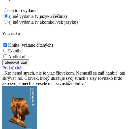
len toto vydanie
aj iné vydania (v jazyku čeština)
aj iné vydania (v akomkoľvek jazyku)
Vo formáte
Kniha (vrátane čítaných)
E-kniha
Audiokniha
Sledovať titul
Pridať citát
Kto nemá strach, nie je viac človekom. Nemusíš sa zaň hanbiť, ani
skrývať ho. Človek, ktorý ukazuje svoj strach a slzy rovnako hrdo
ako svoj smiech a veselé oči, si zaslúži obdiv.