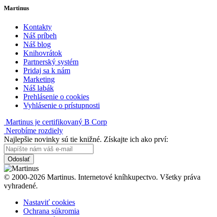
Martinus
Kontakty
Náš príbeh
Náš blog
Knihovrátok
Partnerský systém
Pridaj sa k nám
Marketing
Náš labák
Prehlásenie o cookies
Vyhlásenie o prístupnosti
Martinus je certifikovaný B Corp
Nerobíme rozdiely
Najlepšie novinky sú tie knižné. Získajte ich ako prví:
Odoslať
© 2000-2026 Martinus. Internetové kníhkupectvo. Všetky práva
vyhradené.
Nastaviť cookies
Ochrana súkromia