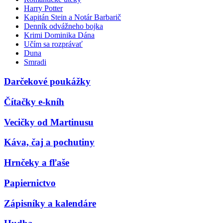
Harry Potter
Kapitán Stein a Notár Barbarič
Denník odvážneho bojka
Krimi Dominika Dána
Učím sa rozprávať
Duna
Smradi
Darčekové poukážky
Čítačky e-kníh
Vecičky od Martinusu
Káva, čaj a pochutiny
Hrnčeky a fľaše
Papiernictvo
Zápisníky a kalendáre