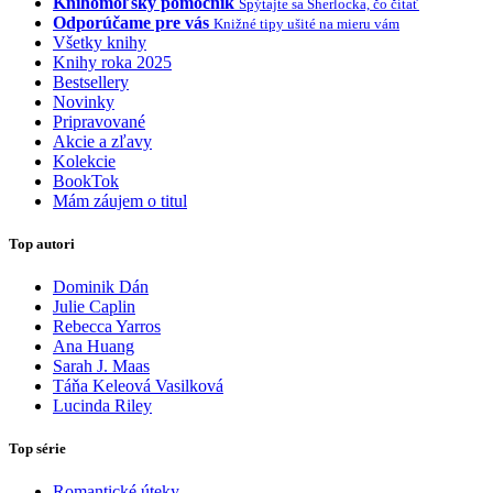
Knihomoľský pomocník
Spýtajte sa Sherlocka, čo čítať
Odporúčame pre vás
Knižné tipy ušité na mieru vám
Všetky knihy
Knihy roka 2025
Bestsellery
Novinky
Pripravované
Akcie a zľavy
Kolekcie
BookTok
Mám záujem o titul
Top autori
Dominik Dán
Julie Caplin
Rebecca Yarros
Ana Huang
Sarah J. Maas
Táňa Keleová Vasilková
Lucinda Riley
Top série
Romantické úteky