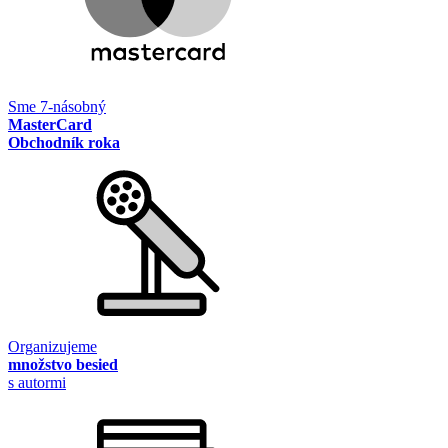
Sme 7-násobný
MasterCard
Obchodník roka
Organizujeme
množstvo besied
s autormi