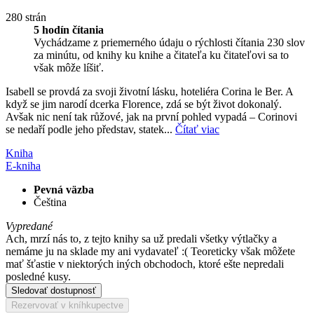
280 strán
5 hodín čítania
Vychádzame z priemerného údaju o rýchlosti čítania 230 slov
za minútu, od knihy ku knihe a čitateľa ku čitateľovi sa to
však môže líšiť.
Isabell se provdá za svoji životní lásku, hoteliéra Corina le Ber. A
když se jim narodí dcerka Florence, zdá se být život dokonalý.
Avšak nic není tak růžové, jak na první pohled vypadá – Corinovi
se nedaří podle jeho představ, statek...
Čítať viac
Kniha
E-kniha
Pevná väzba
Čeština
Vypredané
Ach, mrzí nás to, z tejto knihy sa už predali všetky výtlačky a
nemáme ju na sklade my ani vydavateľ :( Teoreticky však môžete
mať šťastie v niektorých iných obchodoch, ktoré ešte nepredali
posledné kusy.
Sledovať dostupnosť
Rezervovať v kníhkupectve