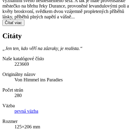
vyznáními svého nesnesitelného šéfa. A tak je malé provensálské
městečko na břehu řeky Durance, provoněné levandulovými poli a
květy broskvoní, svědkem dvou vzájemně propletených příběhů
lásky, příběhů plných napětí a vášně...
Čítať viac
Citáty
„Jen ten, kdo věří na zázraky, je realista.“
Naše katalógové číslo
223669
Originálny názov
Von Himmel ins Paradies
Počet strán
280
Väzba
pevná väzba
Rozmer
125×206 mm