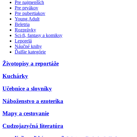
Pre najmenších
Pre prvákov
Pre pubertiakov
Young Adult
Beletria
Rozprávky
Sci-fi, fantasy a komiksy
Leporelá
Náučné knihy
Ďalšie kategórie
Životopisy a reportáže
Kuchárky
Učebnice a slovníky
Náboženstvo a ezoterika
Mapy a cestovanie
Cudzojazyčná literatúra