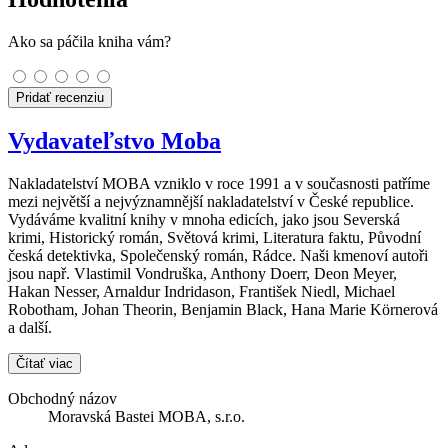
Ako sa páčila kniha vám?
Pridať recenziu
Vydavateľstvo Moba
Nakladatelství MOBA vzniklo v roce 1991 a v současnosti patříme
mezi největší a nejvýznamnější nakladatelství v České republice.
Vydáváme kvalitní knihy v mnoha edicích, jako jsou Severská
krimi, Historický román, Světová krimi, Literatura faktu, Původní
česká detektivka, Společenský román, Rádce. Naši kmenoví autoři
jsou např. Vlastimil Vondruška, Anthony Doerr, Deon Meyer,
Hakan Nesser, Arnaldur Indridason, František Niedl, Michael
Robotham, Johan Theorin, Benjamin Black, Hana Marie Körnerová
a další.
Čítať viac
Obchodný názov
Moravská Bastei MOBA, s.r.o.