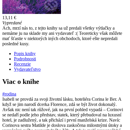
13,11 €
Vypredané
Ach, mrzí nás to, z tejto knihy sa už predali všetky výtlačky a
nemáme ju na sklade my ani vydavateľ :( Teoreticky však môžete
mať šťastie v niektorých iných obchodoch, ktoré ešte nepredali
posledné kusy.
Popis knihy
Podrobnosti
Recenzie
Vydavateľstvo
Viac o knihe
#rodina
Isabell se provdá za svoji životní lásku, hoteliéra Corina le Ber. A
když se jim narodí dcerka Florence, zdá se být život dokonalý.
Avšak nic není tak růžové, jak na první pohled vypadá – Corinovi
se nedaří podle jeho představ, statek, který přebudoval na luxusní
hotel, je zadlužený, a tak přichází i první manželská krize. Navíc
Corinova sestra Matilde je doslova zaskočena milostnými útoky a