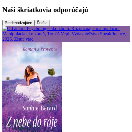
Naši škriatkovia odporúčajú
Predchádzajúce
Ďalšie