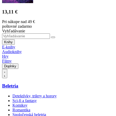
13,11 €
Pri nákupe nad 49 €
poštovné zadarmo
Vyhľadávanie
Knihy
E-knihy
Audioknihy
Hry
Filmy
Doplnky
Beletria
Detektívky, trilery a horory
Sci-fi a fantasy
Komiksy
Romantika
Spoločenská beletria