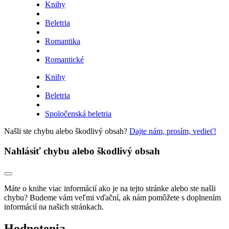
Knihy
Beletria
Romantika
Romantické
Knihy
Beletria
Spoločenská beletria
Našli ste chybu alebo škodlivý obsah?
Dajte nám, prosím, vedieť!
Nahlásiť chybu alebo škodlivý obsah
Máte o knihe viac informácií ako je na tejto stránke alebo ste našli
chybu? Budeme vám veľmi vďační, ak nám pomôžete s doplnením
informácií na našich stránkach.
Hodnotenia