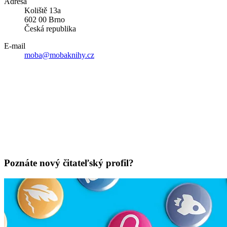
Adresa
Koliště 13a
602 00 Brno
Česká republika
E-mail
moba@mobaknihy.cz
Poznáte nový čitateľský profil?