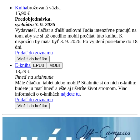
Kniha
brožovaná väzba
15,90 €
Predobjednávka,
vychádza 3. 9. 2026
Vydavateľ, tlačiar a ďalší usilovní ľudia intenzívne pracujú na
tom, aby ste si už onedlho mohli prečítať túto knihu. K
dispozícii by mala byť 3. 9. 2026. Po vyjdení posielame do 18
dní.
Pridať do zoznamu
Vložiť do košíka
E-kniha
EPUB
MOBI
13,29 €
Ihneď na stiahnutie
Máte čítačku, tablet alebo mobil? Stiahnite si do nich e-knihu:
budete ju mať hneď a ešte aj ušetríte život stromom. Viac
informácii o e-knihách
nájdete tu
.
Pridať do zoznamu
Vložiť do košíka