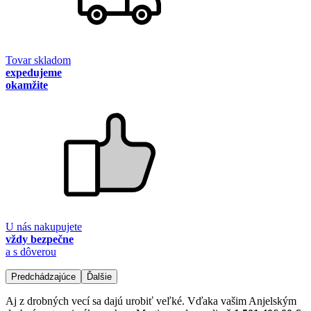
Tovar skladom
expedujeme
okamžite
U nás nakupujete
vždy bezpečne
a s dôverou
Predchádzajúce
Ďalšie
Aj z drobných vecí sa dajú urobiť veľké. Vďaka vašim Anjelským