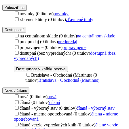
Zobraziť iba
novinky (0 titulov)
novinky
zľavnené tituly (0 titulov)
zľavnené tituly
Dostupnosť
na centrálnom sklade (0 titulov)
na centrálnom sklade
predpredaj (0 titulov)
predpredaj
pripravujeme (0 titulov)
pripravujeme
dostupná (bez vypredaných) (0 titulov)
dostupná (bez
vypredaných)
Dostupnosť v kníhkupectve
Bratislava - Obchodná (Martinus) (0
titulov)
Bratislava - Obchodná (Martinus)
Nové / čítané
nová (0 titulov)
nová
čítaná (0 titulov)
čítaná
čítaná - výborný stav (0 titulov)
čítaná - výborný stav
čítaná - mierne opotrebovaná (0 titulov)
čítaná - mierne
opotrebovaná
čítané verzie vypredaných kníh (0 titulov)
čítané verzie