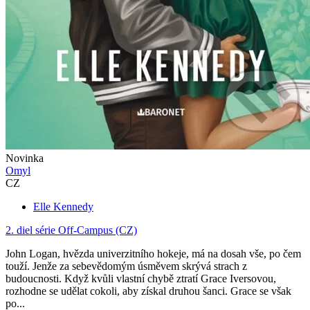
Novinka
Omyl
CZ
Elle Kennedy
2. diel série
Off-Campus (CZ)
John Logan, hvězda univerzitního hokeje, má na dosah vše, po čem
touží. Jenže za sebevědomým úsměvem skrývá strach z
budoucnosti. Když kvůli vlastní chybě ztratí Grace Iversovou,
rozhodne se udělat cokoli, aby získal druhou šanci. Grace se však
po...