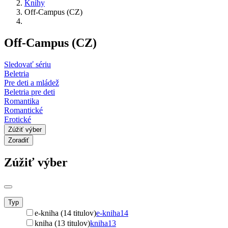
Knihy
Off-Campus (CZ)
Off-Campus (CZ)
Sledovať sériu
Beletria
Pre deti a mládež
Beletria pre deti
Romantika
Romantické
Erotické
Zúžiť výber
Zoradiť
Zúžiť výber
Typ
e-kniha (14 titulov)
e-kniha
14
kniha (13 titulov)
kniha
13