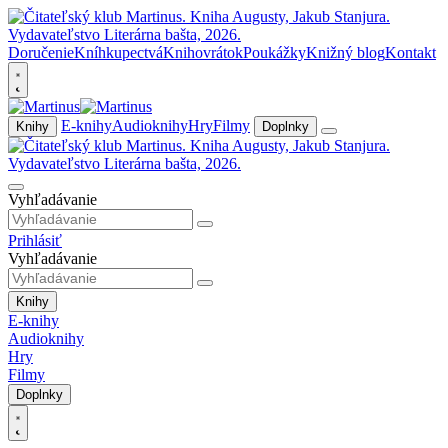
Doručenie
Kníhkupectvá
Knihovrátok
Poukážky
Knižný blog
Kontakt
E-knihy
Audioknihy
Hry
Filmy
Knihy
Doplnky
Vyhľadávanie
Prihlásiť
Vyhľadávanie
Knihy
E-knihy
Audioknihy
Hry
Filmy
Doplnky