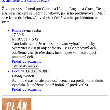
5. diel série
Off-Campus (CZ)
Život po vysoké není pro Garetta a Hannu, Logana a Grace, Deana
a Allie a Tuckera se Sabrinou takový, jak si ho představovali. Mají
sice jeden druhého, zároveň však čelí životním problémům, na
které...
Kniha
pevná väzba
17,39 €
Na sklade > 5 ks
Táto kniha sa môže na cestu ku vám vybrať prakticky
okamžite! Ak si ju objednáte do 13:00 v pracovný deň,
odošleme vám ju ešte dnes, inak najneskôr nasledujúci
pracovný deň.
Pridať do zoznamu
Vložiť do košíka
E-kniha
EPUB
MOBI
Predaj skončil
Ach, mrzí nás to, ale platnosť licencie na predaj tohto titulu
vypršala. Nemôžeme ho už bohužiaľ predávať :-(
Pridať do zoznamu