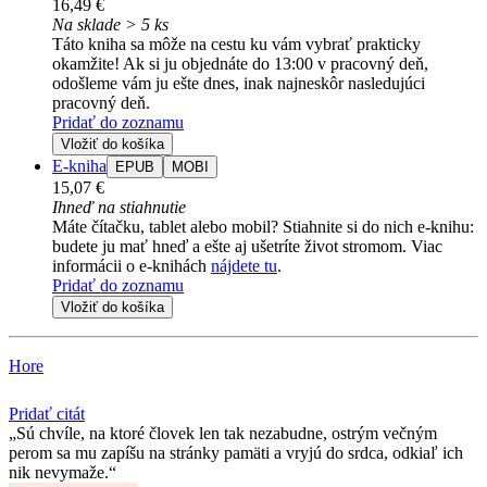
16,49 €
Na sklade > 5 ks
Táto kniha sa môže na cestu ku vám vybrať prakticky
okamžite! Ak si ju objednáte do 13:00 v pracovný deň,
odošleme vám ju ešte dnes, inak najneskôr nasledujúci
pracovný deň.
Pridať do zoznamu
Vložiť do košíka
E-kniha
EPUB
MOBI
15,07 €
Ihneď na stiahnutie
Máte čítačku, tablet alebo mobil? Stiahnite si do nich e-knihu:
budete ju mať hneď a ešte aj ušetríte život stromom. Viac
informácii o e-knihách
nájdete tu
.
Pridať do zoznamu
Vložiť do košíka
Hore
Pridať citát
Sú chvíle, na ktoré človek len tak nezabudne, ostrým večným
perom sa mu zapíšu na stránky pamäti a vryjú do srdca, odkiaľ ich
nik nevymaže.