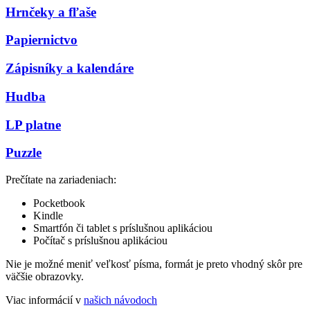
Hrnčeky a fľaše
Papiernictvo
Zápisníky a kalendáre
Hudba
LP platne
Puzzle
Prečítate na zariadeniach:
Pocketbook
Kindle
Smartfón či tablet s príslušnou aplikáciou
Počítač s príslušnou aplikáciou
Nie je možné meniť veľkosť písma, formát je preto vhodný skôr pre
väčšie obrazovky.
Viac informácií v
našich návodoch