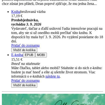
chce zůstat jen přáteli, Dean poprvé zjišťuje, že mu jedna žena...
Kniha
brožovaná väzba
17,19 €
Predobjednávka,
vychádza 3. 9. 2026
Vydavateľ, tlačiar a ďalší usilovní ľudia intenzívne pracujú na
tom, aby ste si už onedlho mohli prečítať túto knihu. K
dispozícii by mala byť 3. 9. 2026. Po vyjdení posielame do 18
dní.
Pridať do zoznamu
Vložiť do košíka
E-kniha
EPUB
MOBI
15,51 €
Ihneď na stiahnutie
Máte čítačku, tablet alebo mobil? Stiahnite si do nich e-knihu:
budete ju mať hneď a ešte aj ušetríte život stromom. Viac
informácii o e-knihách
nájdete tu
.
Pridať do zoznamu
Vložiť do košíka