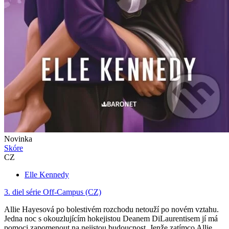
Novinka
Skóre
CZ
Elle Kennedy
3. diel série
Off-Campus (CZ)
Allie Hayesová po bolestivém rozchodu netouží po novém vztahu.
Jedna noc s okouzlujícím hokejistou Deanem DiLaurentisem jí má
pomoci zapomenout na nejistou budoucnost. Jenže zatímco Allie