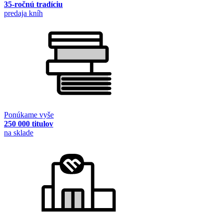
35-ročnú tradíciu
predaja kníh
Ponúkame vyše
250 000 titulov
na sklade