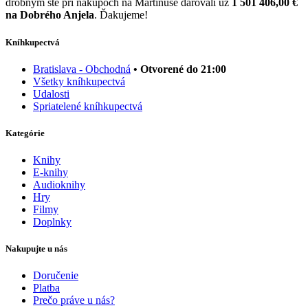
drobným ste pri nákupoch na Martinuse darovali už
1 501 406,00 €
na Dobrého Anjela
. Ďakujeme!
Kníhkupectvá
Bratislava - Obchodná
• Otvorené do 21:00
Všetky kníhkupectvá
Udalosti
Spriatelené kníhkupectvá
Kategórie
Knihy
E-knihy
Audioknihy
Hry
Filmy
Doplnky
Nakupujte u nás
Doručenie
Platba
Prečo práve u nás?