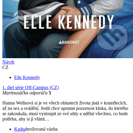
Návrh
CZ
Elle Kennedy
1. diel série
Off-Campus (CZ)
Martinusáčka odporúča
5
Hanna Wellsová si je ve všech oblastech života jistá v kramflecích,
až na sex a svádění. Jestli chce upoutat pozornost kluka, do kterého
se zakoukala, musí vystoupit ze své ulity a udělat všechno, co bude
potřeba, aby si jí všiml…
Kniha
brožovaná väzba