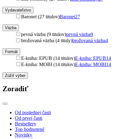
Vydavateľstvo
Baronet (27 titulov)
Baronet
27
Väzba
pevná väzba (9 titulov)
pevná väzba
9
brožovaná väzba (4 tituly)
brožovaná väzba
4
Formát
E-kniha: EPUB (14 titulov)
E-kniha: EPUB
14
E-kniha: MOBI (14 titulov)
E-kniha: MOBI
14
Zúžiť výber
Zoradiť
Od poslednej časti
Od prvej časti
Bestsellery
Top hodnotené
Novinky