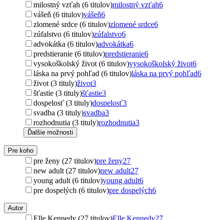
milostný vzťah (6 titulov)
milostný vzťah
6
vášeň (6 titulov)
vášeň
6
zlomené srdce (6 titulov)
zlomené srdce
6
zúfalstvo (6 titulov)
zúfalstvo
6
advokátka (6 titulov)
advokátka
6
predstieranie (6 titulov)
predstieranie
6
vysokoškolský život (6 titulov)
vysokoškolský život
6
láska na prvý pohľad (6 titulov)
láska na prvý pohľad
6
život (3 tituly)
život
3
šťastie (3 tituly)
šťastie
3
dospelosť (3 tituly)
dospelosť
3
svadba (3 tituly)
svadba
3
rozhodnutia (3 tituly)
rozhodnutia
3
Ďalšie možnosti
Pre koho
pre ženy (27 titulov)
pre ženy
27
new adult (27 titulov)
new adult
27
young adult (6 titulov)
young adult
6
pre dospelých (6 titulov)
pre dospelých
6
Autor
Elle Kennedy (27 titulov)
Elle Kennedy
27