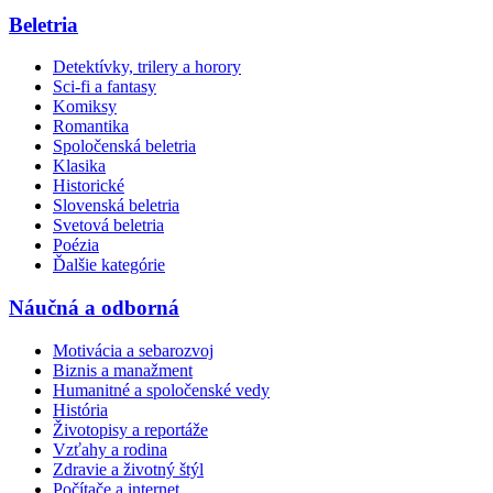
Beletria
Detektívky, trilery a horory
Sci-fi a fantasy
Komiksy
Romantika
Spoločenská beletria
Klasika
Historické
Slovenská beletria
Svetová beletria
Poézia
Ďalšie kategórie
Náučná a odborná
Motivácia a sebarozvoj
Biznis a manažment
Humanitné a spoločenské vedy
História
Životopisy a reportáže
Vzťahy a rodina
Zdravie a životný štýl
Počítače a internet