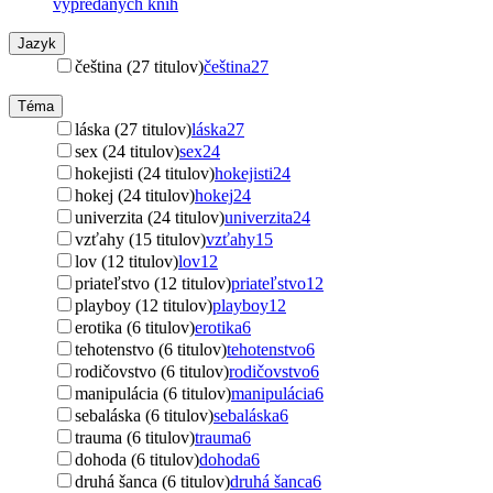
vypredaných kníh
Jazyk
čeština (27 titulov)
čeština
27
Téma
láska (27 titulov)
láska
27
sex (24 titulov)
sex
24
hokejisti (24 titulov)
hokejisti
24
hokej (24 titulov)
hokej
24
univerzita (24 titulov)
univerzita
24
vzťahy (15 titulov)
vzťahy
15
lov (12 titulov)
lov
12
priateľstvo (12 titulov)
priateľstvo
12
playboy (12 titulov)
playboy
12
erotika (6 titulov)
erotika
6
tehotenstvo (6 titulov)
tehotenstvo
6
rodičovstvo (6 titulov)
rodičovstvo
6
manipulácia (6 titulov)
manipulácia
6
sebaláska (6 titulov)
sebaláska
6
trauma (6 titulov)
trauma
6
dohoda (6 titulov)
dohoda
6
druhá šanca (6 titulov)
druhá šanca
6