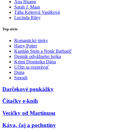
Ana Huang
Sarah J. Maas
Táňa Keleová Vasilková
Lucinda Riley
Top série
Romantické úteky
Harry Potter
Kapitán Stein a Notár Barbarič
Denník odvážneho bojka
Krimi Dominika Dána
Učím sa rozprávať
Duna
Smradi
Darčekové poukážky
Čítačky e-kníh
Vecičky od Martinusu
Káva, čaj a pochutiny