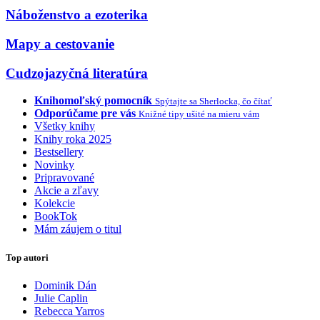
Náboženstvo a ezoterika
Mapy a cestovanie
Cudzojazyčná literatúra
Knihomoľský pomocník
Spýtajte sa Sherlocka, čo čítať
Odporúčame pre vás
Knižné tipy ušité na mieru vám
Všetky knihy
Knihy roka 2025
Bestsellery
Novinky
Pripravované
Akcie a zľavy
Kolekcie
BookTok
Mám záujem o titul
Top autori
Dominik Dán
Julie Caplin
Rebecca Yarros