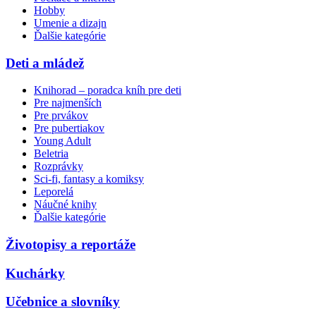
Hobby
Umenie a dizajn
Ďalšie kategórie
Deti a mládež
Knihorad – poradca kníh pre deti
Pre najmenších
Pre prvákov
Pre pubertiakov
Young Adult
Beletria
Rozprávky
Sci-fi, fantasy a komiksy
Leporelá
Náučné knihy
Ďalšie kategórie
Životopisy a reportáže
Kuchárky
Učebnice a slovníky