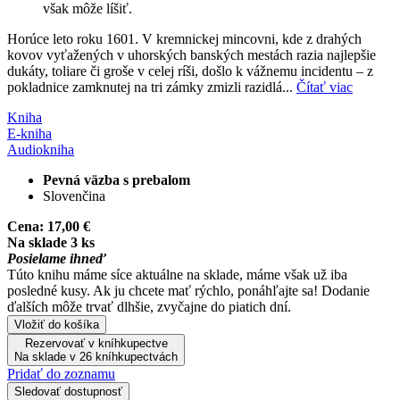
však môže líšiť.
Horúce leto roku 1601. V kremnickej mincovni, kde z drahých
kovov vyťažených v uhorských banských mestách razia najlepšie
dukáty, toliare či groše v celej ríši, došlo k vážnemu incidentu – z
pokladnice zamknutej na tri zámky zmizli razidlá...
Čítať viac
Kniha
E-kniha
Audiokniha
Pevná väzba s prebalom
Slovenčina
Cena:
17,00 €
Na sklade 3 ks
Posielame ihneď
Túto knihu máme síce aktuálne na sklade, máme však už iba
posledné kusy. Ak ju chcete mať rýchlo, ponáhľajte sa! Dodanie
ďalších môže trvať dlhšie, zvyčajne do piatich dní.
Vložiť do košíka
Rezervovať v kníhkupectve
Na sklade v 26 kníhkupectvách
Pridať do zoznamu
Sledovať dostupnosť