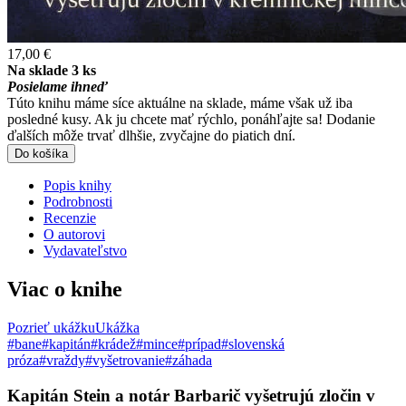
17,00 €
Na sklade 3 ks
Posielame ihneď
Túto knihu máme síce aktuálne na sklade, máme však už iba
posledné kusy. Ak ju chcete mať rýchlo, ponáhľajte sa! Dodanie
ďalších môže trvať dlhšie, zvyčajne do piatich dní.
Do košíka
Popis knihy
Podrobnosti
Recenzie
O autorovi
Vydavateľstvo
Viac o knihe
Pozrieť ukážku
Ukážka
#bane
#kapitán
#krádež
#mince
#prípad
#slovenská
próza
#vraždy
#vyšetrovanie
#záhada
Kapitán Stein a notár Barbarič vyšetrujú zločin v