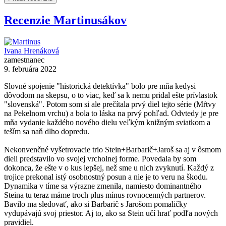
Recenzie Martinusákov
Ivana Hrenáková
zamestnanec
9. februára 2022
Slovné spojenie "historická detektívka" bolo pre mňa kedysi
dôvodom na skepsu, o to viac, keď sa k nemu pridal ešte prívlastok
"slovenská". Potom som si ale prečítala prvý diel tejto série (Mŕtvy
na Pekelnom vrchu) a bola to láska na prvý pohľad. Odvtedy je pre
mňa vydanie každého nového dielu veľkým knižným sviatkom a
teším sa naň dlho dopredu.
Nekonvenčné vyšetrovacie trio Stein+Barbarič+Jaroš sa aj v ôsmom
dieli predstavilo vo svojej vrcholnej forme. Povedala by som
dokonca, že ešte v o kus lepšej, než sme u nich zvyknutí. Každý z
trojice prekonal istý osobnostný posun a nie je to veru na škodu.
Dynamika v tíme sa výrazne zmenila, namiesto dominantného
Steina tu teraz máme troch plus mínus rovnocenných partnerov.
Bavilo ma sledovať, ako si Barbarič s Jarošom pomaličky
vydupávajú svoj priestor. Aj to, ako sa Stein učí hrať podľa nových
pravidiel.