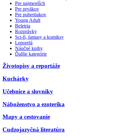
Pre najmenších
Pre prvákov
Pre pubertiakov
Young Adult
Beletria
Rozprávky
Sci-fi, fantasy a komiksy
Leporelá
Náučné knihy
Ďalšie kategórie
Životopisy a reportáže
Kuchárky
Učebnice a slovníky
Náboženstvo a ezoterika
Mapy a cestovanie
Cudzojazyčná literatúra