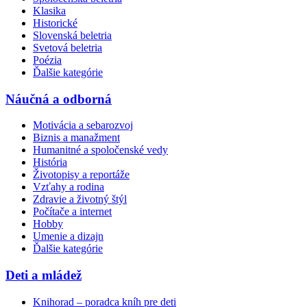
Klasika
Historické
Slovenská beletria
Svetová beletria
Poézia
Ďalšie kategórie
Náučná a odborná
Motivácia a sebarozvoj
Biznis a manažment
Humanitné a spoločenské vedy
História
Životopisy a reportáže
Vzťahy a rodina
Zdravie a životný štýl
Počítače a internet
Hobby
Umenie a dizajn
Ďalšie kategórie
Deti a mládež
Knihorad – poradca kníh pre deti