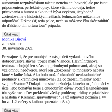
autorovom rozprávačskom talente netreba ani hovoriť, ale pre istotu
pripomeniem: perfektné opisy, ktoré vtiahnu do deja, trefné
prirovnania a humor a ako to už býva zvykom, úctyhodné
zorientovanie v historických reáliách. Jednoznačne môžem iba
odporúčať. Držme (si) teda palce, nech sa môžeme čím skôr zahĺbiť
do ďalšieho „In tortura tour“ prípadu.
Čítať viac
Monika Bírová
zamestnanec
30. novembra 2021
Priznajme si, že pre mnohých z nás je deň vydania nového
dobrodružstva slávnej trojice malé Vianoce. Hlavní hrdinova
tentoraz nebojujú len s časom, prírodnými pohromami, ale aj so
vzájomnou nedôverou, ktorá len „dokorení“ to množstvo napätia
ktoré v knihe čaká. Ako bolo možné ukradnúť neukradnuteľné
predmety z kremnickej mincovne? Za čo zaplatil miestny notár
svojim životom? Dolapia miestneho zlodeja, ktorého majú domáci v
úcte, lebo bohatým berie a chudobným dáva? Podarí legendárnemu
triu vyšetrovateľov preklenúť všetky problémy, trhliny v priateľstve
a nastolia v Kremnici spravodlivosť? Ja už odpoveď poznám a Vy
ho za 1-2 večery s knihou spoznáte tiež. :-)
Čítať viac