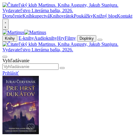
Doručenie
Kníhkupectvá
Knihovrátok
Poukážky
Knižný blog
Kontakt
E-knihy
Audioknihy
Hry
Filmy
Knihy
Doplnky
Vyhľadávanie
Prihlásiť