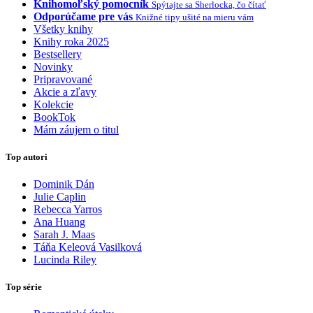
Knihomoľský pomocník
Spýtajte sa Sherlocka, čo čítať
Odporúčame pre vás
Knižné tipy ušité na mieru vám
Všetky knihy
Knihy roka 2025
Bestsellery
Novinky
Pripravované
Akcie a zľavy
Kolekcie
BookTok
Mám záujem o titul
Top autori
Dominik Dán
Julie Caplin
Rebecca Yarros
Ana Huang
Sarah J. Maas
Táňa Keleová Vasilková
Lucinda Riley
Top série