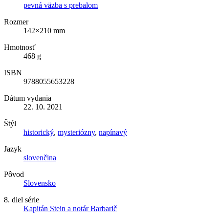
pevná väzba s prebalom
Rozmer
142×210 mm
Hmotnosť
468 g
ISBN
9788055653228
Dátum vydania
22. 10. 2021
Štýl
historický
,
mysteriózny
,
napínavý
Jazyk
slovenčina
Pôvod
Slovensko
8. diel série
Kapitán Stein a notár Barbarič