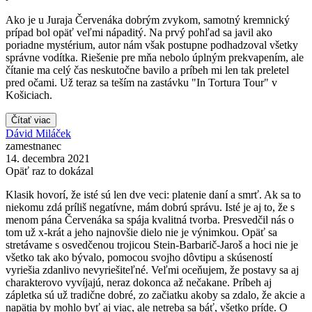
Ako je u Juraja Červenáka dobrým zvykom, samotný kremnický
prípad bol opäť veľmi nápaditý. Na prvý pohľad sa javil ako
poriadne mystérium, autor nám však postupne podhadzoval všetky
správne vodítka. Riešenie pre mňa nebolo úplným prekvapením, ale
čítanie ma celý čas neskutočne bavilo a príbeh mi len tak preletel
pred očami. Už teraz sa teším na zastávku "In Tortura Tour" v
Košiciach.
Čítať viac
Dávid Miláček
zamestnanec
14. decembra 2021
Opäť raz to dokázal
Klasik hovorí, že isté sú len dve veci: platenie daní a smrť. Ak sa to
niekomu zdá príliš negatívne, mám dobrú správu. Isté je aj to, že s
menom pána Červenáka sa spája kvalitná tvorba. Presvedčil nás o
tom už x-krát a jeho najnovšie dielo nie je výnimkou. Opäť sa
stretávame s osvedčenou trojicou Stein-Barbarič-Jaroš a hoci nie je
všetko tak ako bývalo, pomocou svojho dôvtipu a skúseností
vyriešia zdanlivo nevyriešiteľné. Veľmi oceňujem, že postavy sa aj
charakterovo vyvíjajú, neraz dokonca až nečakane. Príbeh aj
zápletka sú už tradične dobré, zo začiatku akoby sa zdalo, že akcie a
napätia by mohlo byť aj viac, ale netreba sa báť, všetko príde. O