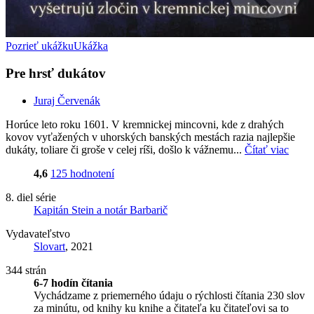
Pozrieť ukážku
Ukážka
Pre hrsť dukátov
Juraj Červenák
Horúce leto roku 1601. V kremnickej mincovni, kde z drahých
kovov vyťažených v uhorských banských mestách razia najlepšie
dukáty, toliare či groše v celej ríši, došlo k vážnemu...
Čítať viac
4,6
125 hodnotení
8. diel série
Kapitán Stein a notár Barbarič
Vydavateľstvo
Slovart
, 2021
344 strán
6-7 hodín čítania
Vychádzame z priemerného údaju o rýchlosti čítania 230 slov
za minútu, od knihy ku knihe a čitateľa ku čitateľovi sa to