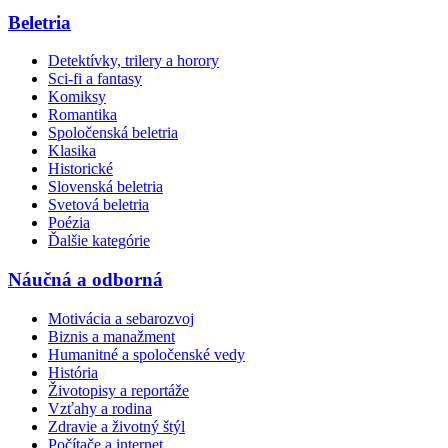
Beletria
Detektívky, trilery a horory
Sci-fi a fantasy
Komiksy
Romantika
Spoločenská beletria
Klasika
Historické
Slovenská beletria
Svetová beletria
Poézia
Ďalšie kategórie
Náučná a odborná
Motivácia a sebarozvoj
Biznis a manažment
Humanitné a spoločenské vedy
História
Životopisy a reportáže
Vzťahy a rodina
Zdravie a životný štýl
Počítače a internet