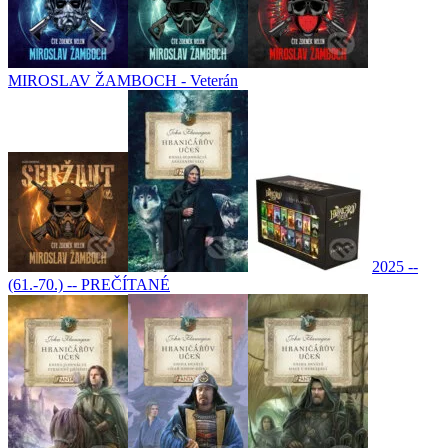
MIROSLAV ŽAMBOCH - Veterán
2025 --
(61.-70.) -- PREČÍTANÉ