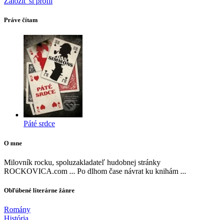
Založiť si profil
Práve čítam
Páté srdce
O mne
Milovník rocku, spoluzakladateľ hudobnej stránky
ROCKOVICA.com ... Po dlhom čase návrat ku knihám ...
Obľúbené literárne žánre
Romány
História