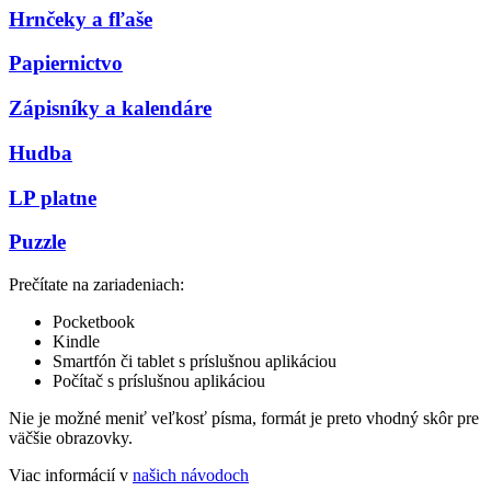
Hrnčeky a fľaše
Papiernictvo
Zápisníky a kalendáre
Hudba
LP platne
Puzzle
Prečítate na zariadeniach:
Pocketbook
Kindle
Smartfón či tablet s príslušnou aplikáciou
Počítač s príslušnou aplikáciou
Nie je možné meniť veľkosť písma, formát je preto vhodný skôr pre
väčšie obrazovky.
Viac informácií v
našich návodoch