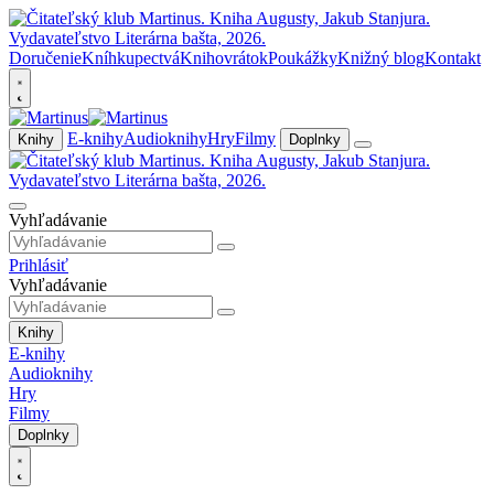
Doručenie
Kníhkupectvá
Knihovrátok
Poukážky
Knižný blog
Kontakt
E-knihy
Audioknihy
Hry
Filmy
Knihy
Doplnky
Vyhľadávanie
Prihlásiť
Vyhľadávanie
Knihy
E-knihy
Audioknihy
Hry
Filmy
Doplnky