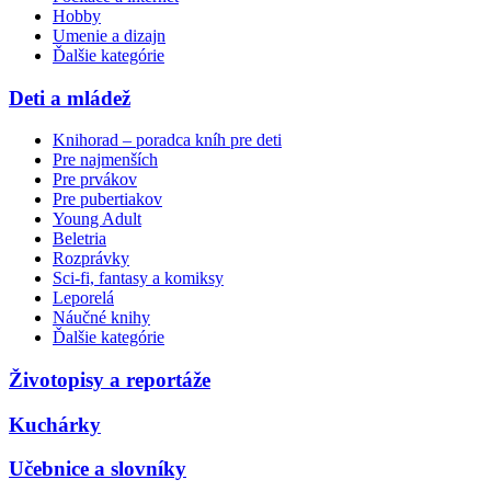
Hobby
Umenie a dizajn
Ďalšie kategórie
Deti a mládež
Knihorad – poradca kníh pre deti
Pre najmenších
Pre prvákov
Pre pubertiakov
Young Adult
Beletria
Rozprávky
Sci-fi, fantasy a komiksy
Leporelá
Náučné knihy
Ďalšie kategórie
Životopisy a reportáže
Kuchárky
Učebnice a slovníky