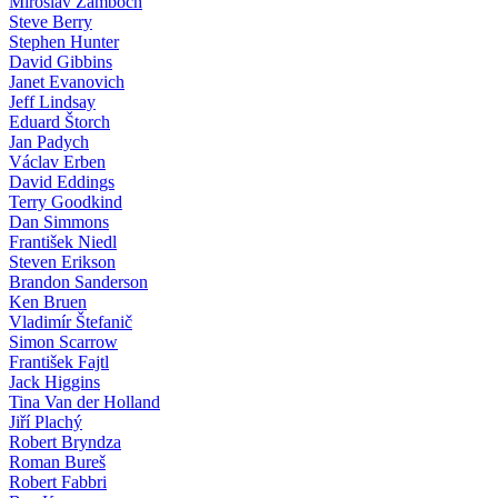
Miroslav Žamboch
Steve Berry
Stephen Hunter
David Gibbins
Janet Evanovich
Jeff Lindsay
Eduard Štorch
Jan Padych
Václav Erben
David Eddings
Terry Goodkind
Dan Simmons
František Niedl
Steven Erikson
Brandon Sanderson
Ken Bruen
Vladimír Štefanič
Simon Scarrow
František Fajtl
Jack Higgins
Tina Van der Holland
Jiří Plachý
Robert Bryndza
Roman Bureš
Robert Fabbri