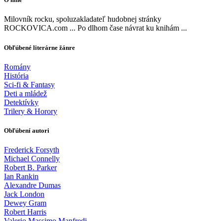
Milovník rocku, spoluzakladateľ hudobnej stránky
ROCKOVICA.com ... Po dlhom čase návrat ku knihám ...
Obľúbené literárne žánre
Romány
História
Sci-fi & Fantasy
Deti a mládež
Detektívky
Trilery & Horory
Obľúbení autori
Frederick Forsyth
Michael Connelly
Robert B. Parker
Ian Rankin
Alexandre Dumas
Jack London
Dewey Gram
Robert Harris
Valerio Massimo Manfredi