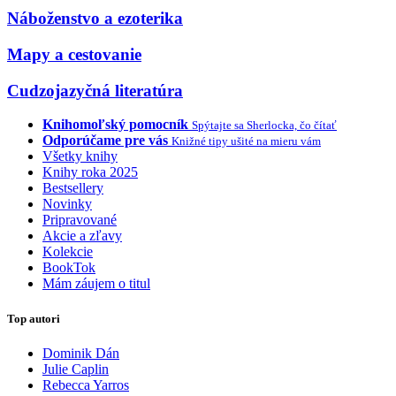
Náboženstvo a ezoterika
Mapy a cestovanie
Cudzojazyčná literatúra
Knihomoľský pomocník
Spýtajte sa Sherlocka, čo čítať
Odporúčame pre vás
Knižné tipy ušité na mieru vám
Všetky knihy
Knihy roka 2025
Bestsellery
Novinky
Pripravované
Akcie a zľavy
Kolekcie
BookTok
Mám záujem o titul
Top autori
Dominik Dán
Julie Caplin
Rebecca Yarros