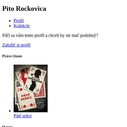
Pito Rockovica
Profil
Kolekcie
Páči sa vám tento profil a chceli by ste mať podobný?
Založiť si profil
Práve čítam
Páté srdce
O mne