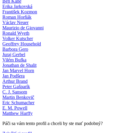
Ben Kane
Erika Jarkovská
František Kozmon
Roman Horňák
Václav Neuer
Maurizio de Giovanni
Ronald Wyeth
Volker Kutscher
Geoffrey Household
Barbora Gero
Juraj Gerbel
Vilém Bufka
Jonathan de Shalit
Jan Marvel Horn
Jan Podšera
Arthur Brand
Peter Gašparík
C. J. Sansom
Martin Benkovič
Eric Schumacher
E. M. Powell
Matthew Harffy
Páči sa vám tento profil a chceli by ste mať podobný?