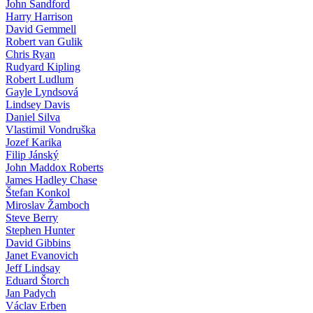
John Sandford
Harry Harrison
David Gemmell
Robert van Gulik
Chris Ryan
Rudyard Kipling
Robert Ludlum
Gayle Lyndsová
Lindsey Davis
Daniel Silva
Vlastimil Vondruška
Jozef Karika
Filip Jánský
John Maddox Roberts
James Hadley Chase
Štefan Konkol
Miroslav Žamboch
Steve Berry
Stephen Hunter
David Gibbins
Janet Evanovich
Jeff Lindsay
Eduard Štorch
Jan Padych
Václav Erben