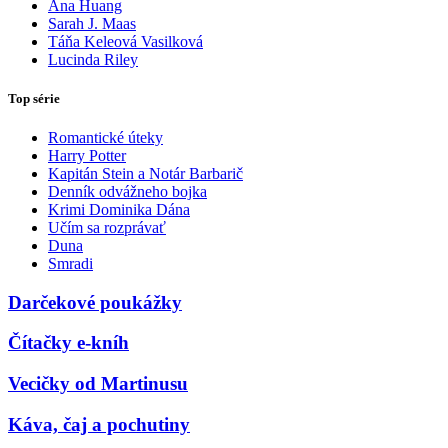
Ana Huang
Sarah J. Maas
Táňa Keleová Vasilková
Lucinda Riley
Top série
Romantické úteky
Harry Potter
Kapitán Stein a Notár Barbarič
Denník odvážneho bojka
Krimi Dominika Dána
Učím sa rozprávať
Duna
Smradi
Darčekové poukážky
Čítačky e-kníh
Vecičky od Martinusu
Káva, čaj a pochutiny