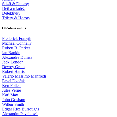
Sci-fi & Fantasy
Deti a mládež
Detektívky
Trilery & Horory
Obľúbení autori
Frederick Forsyth
Michael Connelly
Robert B. Parker
Ian Rankin
Alexandre Dumas
Jack London
Dewey Gram
Robert Harris
Valerio Massimo Manfredi
Pavel Dvořák
Ken Follett
Jules Verne
Karl May
John Grisham
Wilbur Smith
Edgar Rice Burroughs
Alexandra Pavelková