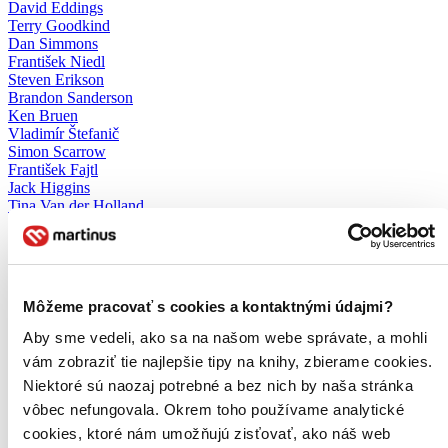
David Eddings
Terry Goodkind
Dan Simmons
František Niedl
Steven Erikson
Brandon Sanderson
Ken Bruen
Vladimír Štefanič
Simon Scarrow
František Fajtl
Jack Higgins
Tina Van der Holland
Jiří Plachý
Robert Bryndza
Roman Bureš
Robert Fabbri
Ben Kane
Môžeme pracovať s cookies a kontaktnými údajmi?
Erika Jarkovská
František Kozmon
Aby sme vedeli, ako sa na našom webe správate, a mohli
Roman Horňák
vám zobraziť tie najlepšie tipy na knihy, zbierame cookies.
Václav Neuer
Maurizio de Giovanni
Niektoré sú naozaj potrebné a bez nich by naša stránka
Ronald Wyeth
vôbec nefungovala. Okrem toho používame analytické
Volker Kutscher
cookies, ktoré nám umožňujú zisťovať, ako náš web
Geoffrey Household