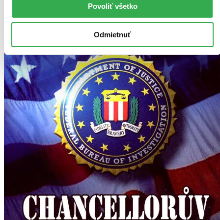
Povoliť všetko
Odmietnuť