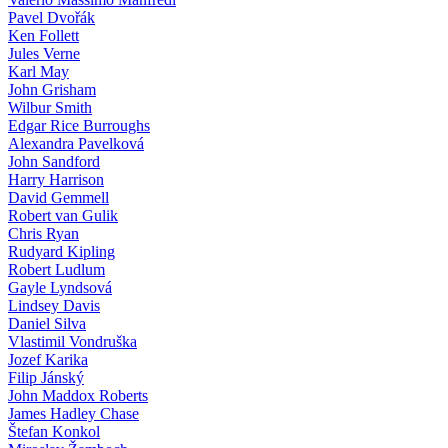
Pavel Dvořák
Ken Follett
Jules Verne
Karl May
John Grisham
Wilbur Smith
Edgar Rice Burroughs
Alexandra Pavelková
John Sandford
Harry Harrison
David Gemmell
Robert van Gulik
Chris Ryan
Rudyard Kipling
Robert Ludlum
Gayle Lyndsová
Lindsey Davis
Daniel Silva
Vlastimil Vondruška
Jozef Karika
Filip Jánský
John Maddox Roberts
James Hadley Chase
Štefan Konkol