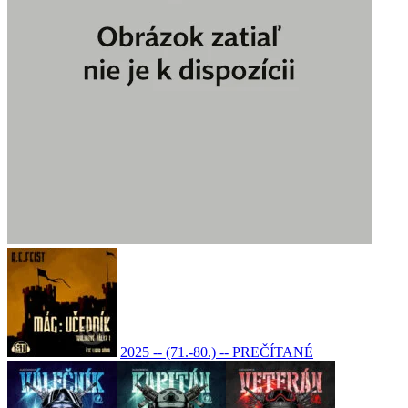
2025 -- (71.-80.) -- PREČÍTANÉ