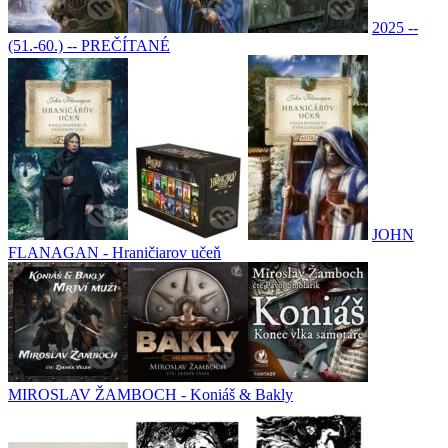
2025 --
(51.-60.) -- PREČÍTANÉ
JOHN
FLANAGAN - Hraničiarov učeň
MIROSLAV ŽAMBOCH - Koniáš & Bakly